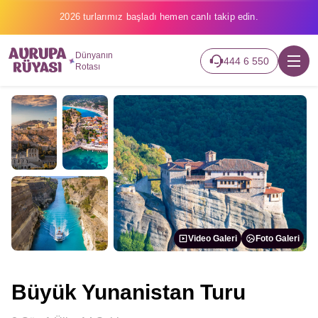
2026 turlarımız başladı hemen canlı takip edin.
Dünyanın
444 6 550
Rotası
Video Galeri
Foto Galeri
Büyük Yunanistan Turu