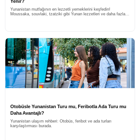
Yenir?
Yunanistan mutfağının en lezzetli yemeklerini keşfedin!
Moussaka, souvlaki, tzatziki gibi Yunan lezzetleri ve daha fazlası
ile Yunanistan’da ne yenir sorusunun cevabını burada
bulacaksınız.
Otobüsle Yunanistan Turu mu, Feribotla Ada Turu mu
Daha Avantajlı?
Yunanistan ulaşım rehberi: Otobüs, feribot ve ada turları
karşılaştırması burada.