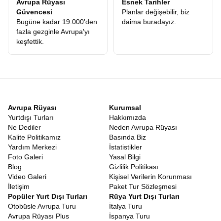
Avrupa Rüyası
Esnek Tarihler
Güvencesi
Planlar değişebilir, biz
Bugüne kadar 19.000'den
daima buradayız.
fazla gezginle Avrupa'yı
keşfettik.
Avrupa Rüyası
Kurumsal
Yurtdışı Turları
Hakkımızda
Ne Dediler
Neden Avrupa Rüyası
Kalite Politikamız
Basında Biz
Yardım Merkezi
İstatistikler
Foto Galeri
Yasal Bilgi
Blog
Gizlilik Politikası
Video Galeri
Kişisel Verilerin Korunması
İletişim
Paket Tur Sözleşmesi
Popüler Yurt Dışı Turları
Rüya Yurt Dışı Turları
Otobüsle Avrupa Turu
İtalya Turu
Avrupa Rüyası Plus
İspanya Turu