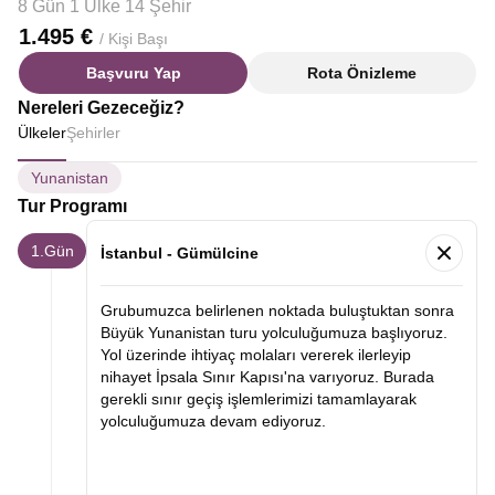
8 Gün 1 Ülke 14 Şehir
1.495 €
/ Kişi Başı
Başvuru Yap
Rota Önizleme
Nereleri Gezeceğiz?
Ülkeler
Şehirler
Yunanistan
Tur Programı
1.Gün
İstanbul - Gümülcine
Grubumuzca belirlenen noktada buluştuktan sonra
Büyük Yunanistan turu yolculuğumuza başlıyoruz.
Yol üzerinde ihtiyaç molaları vererek ilerleyip
nihayet İpsala Sınır Kapısı'na varıyoruz. Burada
gerekli sınır geçiş işlemlerimizi tamamlayarak
yolculuğumuza devam ediyoruz.