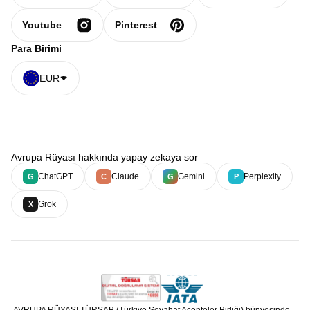
Youtube
Pinterest
Para Birimi
EUR
Avrupa Rüyası hakkında yapay zekaya sor
ChatGPT
Claude
Gemini
Perplexity
G
C
G
P
Grok
X