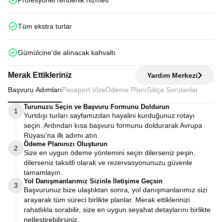
Profesyonel rehberlik hizmeti
Tüm ekstra turlar
Gümülcine'de alınacak kahvaltı
Merak Ettikleriniz
Yardım Merkezi
Başvuru Adımları
Pasaport Vize
Ödeme Planı
Sıkça Sorulanlar
Turunuzu Seçin ve Başvuru Formunu Doldurun
1
Yurtdışı turları sayfamızdan hayalini kurduğunuz rotayı
seçin. Ardından kısa başvuru formunu doldurarak Avrupa
Rüyası'na ilk adımı atın.
Ödeme Planınızı Oluşturun
2
Size en uygun ödeme yöntemini seçin dilerseniz peşin,
dilerseniz taksitli olarak ve rezervasyonunuzu güvenle
tamamlayın.
Yol Danışmanlarımız Sizinle İletişime Geçsin
3
Başvurunuz bize ulaştıktan sonra, yol danışmanlarımız sizi
arayarak tüm süreci birlikte planlar. Merak ettiklerinizi
rahatlıkla sorabilir, size en uygun seyahat detaylarını birlikte
netleştirebilirsiniz.