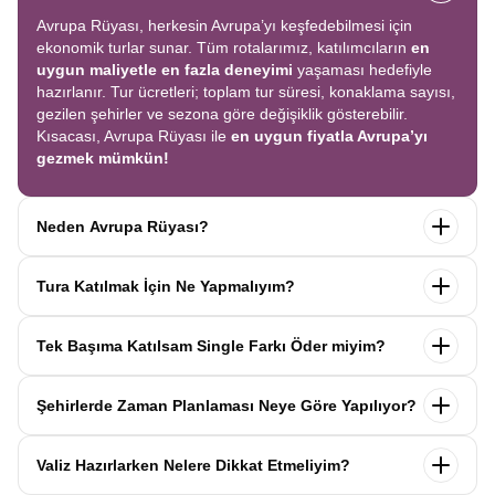
Avrupa Rüyası, herkesin Avrupa’yı keşfedebilmesi için
ekonomik turlar sunar. Tüm rotalarımız, katılımcıların
en
uygun maliyetle en fazla deneyimi
yaşaması hedefiyle
hazırlanır. Tur ücretleri; toplam tur süresi, konaklama sayısı,
gezilen şehirler ve sezona göre değişiklik gösterebilir.
Kısacası, Avrupa Rüyası ile
en uygun fiyatla Avrupa’yı
gezmek mümkün!
Neden Avrupa Rüyası?
Avrupa Rüyası ile ekonomik bir şekilde
tek seferde birçok
Tura Katılmak İçin Ne Yapmalıyım?
ülkeyi
keşfedin! Ekstra tur ücreti yok, tüm geziler fiyata
dahil.
Profesyonel kokartlı rehberler
,
konforlu oteller
ve
Tur sayfasındaki
“Başvuru Yap”
formunu doldurun ve
benzersiz rotalar
ile Avrupa’yı en keyifli şekilde yaşayın.
Tek Başıma Katılsam Single Farkı Öder miyim?
seyahat sözleşmesini
onaylayın.
İlk taksiti
ödediğinizde
kaydınız tamamlanır ve Avrupa Rüyası’yla yolculuğunuz
Hayır, ödemezsiniz. Avrupa Rüyası’nda tek başına
başlar!
Şehirlerde Zaman Planlaması Neye Göre Yapılıyor?
katıldığınızda
1000 Euro’ya varan single farkı
uygulanmaz.
Sizi, mesleğinize ve yaşınıza uygun bir
Avrupa Rüyası turlarındaki tüm zaman planlamaları,
uzman
katılımcı ile eşleştiririz; böylece
ek ücret ödemeden
Valiz Hazırlarken Nelere Dikkat Etmeliyim?
operasyon birimimiz tarafından önceden test edilip
en
konforlu bir şekilde seyahat edebilirsiniz.
verimli şekilde hazırlanmıştır. Her şehirde geçirilen süre;