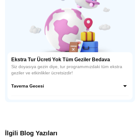
Ekstra Tur Ücreti Yok Tüm Geziler Bedava
Siz doyasıya gezin diye, tur programımızdaki tüm ekstra
geziler ve etkinlikler ücretsizdir!
Taverna Gecesi
Yunan gecesinin neşesi! Plaka'nın canlı tavernalarında sizi,
profesyonel dansçıların sergilediği geleneksel Yunan
dansları (Sirtaki dahil!) ve canlı müzik bekliyor. En özel
anlarınızı, mekanın büyüleyici atmosferi içinde
fotoğraflayarak ölümsüzleştirin. Bu özel gece, size sunulan
yerel içecek ve lezzet ikramlarıyla tamamlanarak, Atina'daki
İlgili Blog Yazıları
tatilinizin en unutulmaz anılarından biri haline gelecek!