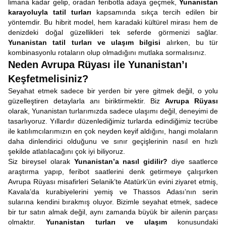
limana kadar gelip, oradan feribotla adaya geçmek,
Yunanistan
karayoluyla tatil turları
kapsamında sıkça tercih edilen bir
yöntemdir. Bu hibrit model, hem karadaki kültürel mirası hem de
denizdeki doğal güzellikleri tek seferde görmenizi sağlar.
Yunanistan tatil turları ve ulaşım bilgisi
alırken, bu tür
kombinasyonlu rotaların olup olmadığını mutlaka sormalısınız.
Neden Avrupa Rüyası ile Yunanistan’ı
Keşfetmelisiniz?
Seyahat etmek sadece bir yerden bir yere gitmek değil, o yolu
güzelleştiren detaylarla anı biriktirmektir. Biz
Avrupa Rüyası
olarak, Yunanistan turlarımızda sadece ulaşımı değil, deneyimi de
tasarlıyoruz. Yıllardır düzenlediğimiz turlarda edindiğimiz tecrübe
ile katılımcılarımızın en çok neyden keyif aldığını, hangi molaların
daha dinlendirici olduğunu ve sınır geçişlerinin nasıl en hızlı
şekilde atlatılacağını çok iyi biliyoruz.
Siz bireysel olarak
Yunanistan’a nasıl gidilir?
diye saatlerce
araştırma yapıp, feribot saatlerini denk getirmeye çalışırken
Avrupa Rüyası misafirleri Selanik’te Atatürk’ün evini ziyaret etmiş,
Kavala’da kurabiyelerini yemiş ve Thassos Adası’nın serin
sularına kendini bırakmış oluyor. Bizimle seyahat etmek, sadece
bir tur satın almak değil, aynı zamanda büyük bir ailenin parçası
olmaktır.
Yunanistan turları ve ulaşım
konusundaki