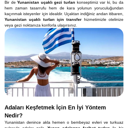
Bir de
Yunanistan uçaklı gezi turları
konseptimiz var ki, bu da
hem zaman tasarrufu hem de kara yolunun yoruculuğundan
kaçınmak isteyenler için idealdir. Uçaktan indiğiniz andan itibaren,
Yunanistan uçaklı turları için transfer
hizmetimizle otelinize
veya gezi noktanıza konforla ulaşırsınız.
Adaları Keşfetmek İçin En İyi Yöntem
Nedir?
Yunanistan denince akla hemen o bembeyaz evleri ve turkuaz