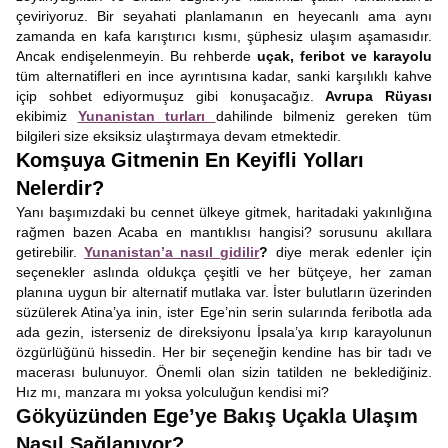
çeviriyoruz. Bir seyahati planlamanın en heyecanlı ama aynı
zamanda en kafa karıştırıcı kısmı, şüphesiz ulaşım aşamasıdır.
Ancak endişelenmeyin. Bu rehberde
uçak, feribot ve karayolu
tüm alternatifleri en ince ayrıntısına kadar, sanki karşılıklı kahve
içip sohbet ediyormuşuz gibi konuşacağız.
Avrupa Rüyası
ekibimiz
Yunanistan turları
dahilinde bilmeniz gereken tüm
bilgileri size eksiksiz ulaştırmaya devam etmektedir.
Komşuya Gitmenin En Keyifli Yolları
Nelerdir?
Yanı başımızdaki bu cennet ülkeye gitmek, haritadaki yakınlığına
rağmen bazen Acaba en mantıklısı hangisi? sorusunu akıllara
getirebilir.
Yunanistan’a nasıl gidilir
?
diye merak edenler için
seçenekler aslında oldukça çeşitli ve her bütçeye, her zaman
planına uygun bir alternatif mutlaka var. İster bulutların üzerinden
süzülerek Atina’ya inin, ister Ege’nin serin sularında feribotla ada
ada gezin, isterseniz de direksiyonu İpsala’ya kırıp karayolunun
özgürlüğünü hissedin. Her bir seçeneğin kendine has bir tadı ve
macerası bulunuyor. Önemli olan sizin tatilden ne beklediğiniz.
Hız mı, manzara mı yoksa yolculuğun kendisi mi?
Gökyüzünden Ege’ye Bakış Uçakla Ulaşım
Nasıl Sağlanıyor?