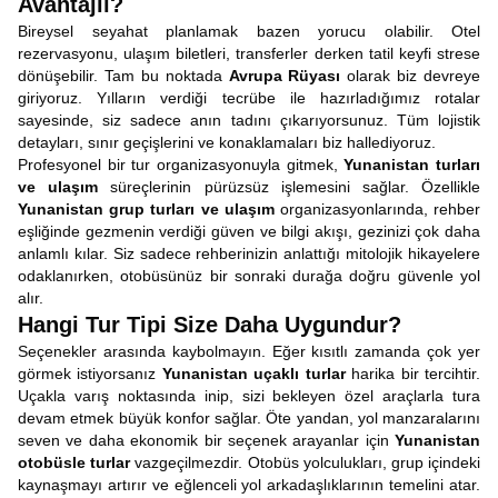
Avantajlı?
Bireysel seyahat planlamak bazen yorucu olabilir. Otel
rezervasyonu, ulaşım biletleri, transferler derken tatil keyfi strese
dönüşebilir. Tam bu noktada
Avrupa Rüyası
olarak biz devreye
giriyoruz. Yılların verdiği tecrübe ile hazırladığımız rotalar
sayesinde, siz sadece anın tadını çıkarıyorsunuz. Tüm lojistik
detayları, sınır geçişlerini ve konaklamaları biz hallediyoruz.
Profesyonel bir tur organizasyonuyla gitmek,
Yunanistan turları
ve ulaşım
süreçlerinin pürüzsüz işlemesini sağlar. Özellikle
Yunanistan grup turları ve ulaşım
organizasyonlarında, rehber
eşliğinde gezmenin verdiği güven ve bilgi akışı, gezinizi çok daha
anlamlı kılar. Siz sadece rehberinizin anlattığı mitolojik hikayelere
odaklanırken, otobüsünüz bir sonraki durağa doğru güvenle yol
alır.
Hangi Tur Tipi Size Daha Uygundur?
Seçenekler arasında kaybolmayın. Eğer kısıtlı zamanda çok yer
görmek istiyorsanız
Yunanistan uçaklı turlar
harika bir tercihtir.
Uçakla varış noktasında inip, sizi bekleyen özel araçlarla tura
devam etmek büyük konfor sağlar. Öte yandan, yol manzaralarını
seven ve daha ekonomik bir seçenek arayanlar için
Yunanistan
otobüsle turlar
vazgeçilmezdir. Otobüs yolculukları, grup içindeki
kaynaşmayı artırır ve eğlenceli yol arkadaşlıklarının temelini atar.