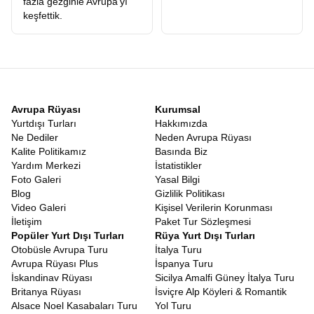
fazla gezginle Avrupa'yı
keşfettik.
Avrupa Rüyası
Kurumsal
Yurtdışı Turları
Hakkımızda
Ne Dediler
Neden Avrupa Rüyası
Kalite Politikamız
Basında Biz
Yardım Merkezi
İstatistikler
Foto Galeri
Yasal Bilgi
Blog
Gizlilik Politikası
Video Galeri
Kişisel Verilerin Korunması
İletişim
Paket Tur Sözleşmesi
Popüler Yurt Dışı Turları
Rüya Yurt Dışı Turları
Otobüsle Avrupa Turu
İtalya Turu
Avrupa Rüyası Plus
İspanya Turu
İskandinav Rüyası
Sicilya Amalfi Güney İtalya Turu
Britanya Rüyası
İsviçre Alp Köyleri & Romantik
Alsace Noel Kasabaları Turu
Yol Turu