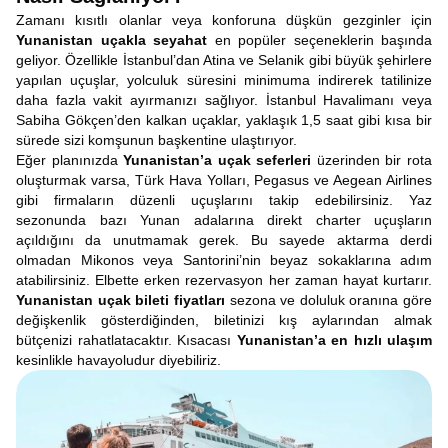
Zamanı kısıtlı olanlar veya konforuna düşkün gezginler için
Yunanistan uçakla seyahat
en popüler seçeneklerin başında
geliyor. Özellikle İstanbul’dan Atina ve Selanik gibi büyük şehirlere
yapılan uçuşlar, yolculuk süresini minimuma indirerek tatilinize
daha fazla vakit ayırmanızı sağlıyor. İstanbul Havalimanı veya
Sabiha Gökçen’den kalkan uçaklar, yaklaşık 1,5 saat gibi kısa bir
sürede sizi komşunun başkentine ulaştırıyor.
Eğer planınızda
Yunanistan’a uçak seferleri
üzerinden bir rota
oluşturmak varsa, Türk Hava Yolları, Pegasus ve Aegean Airlines
gibi firmaların düzenli uçuşlarını takip edebilirsiniz. Yaz
sezonunda bazı Yunan adalarına direkt charter uçuşların
açıldığını da unutmamak gerek. Bu sayede aktarma derdi
olmadan Mikonos veya Santorini’nin beyaz sokaklarına adım
atabilirsiniz. Elbette erken rezervasyon her zaman hayat kurtarır.
Yunanistan uçak bileti fiyatları
sezona ve doluluk oranına göre
değişkenlik gösterdiğinden, biletinizi kış aylarından almak
bütçenizi rahatlatacaktır. Kısacası
Yunanistan’a en hızlı ulaşım
kesinlikle havayoludur diyebiliriz.