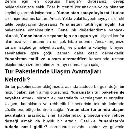
Benim için en doğrusu hangisi? diyorsanız, cevap
beklentilerinizde saklı. Eğer bütçenizi korumak ve yolda olmanın
keyfini çıkarmak istiyorsanız
Yunanistan karayoluyla tatil turları
sizin için biçilmiş kaftan. Ancak Yolda vakit kaybetmeyeyim, direkt
tatile başlayayım diyorsanız
Yunanistan tatili için uçaklı tur
paketlerine yönelmelisiniz. Genel bir değerlendirme yapacak
olursak,
Yunanistan’a seyahat için en uygun yol
, kişisel konfor
alanınıza ve zamanınıza en çok hitap edendir. Ancak organize
turların sağladığı maliyet avantajı ve planlama kolaylığı, bireysel
seyahatlere göre çoğu zaman daha cazip gelmektedir.
Yunanistan tatili ve ulaşım alternatifleri
konusunda uzman
ekiplerimiz, size en optimize rotayı sunmak için çalışır.
Tur Paketlerinde Ulaşım Avantajları
Nelerdir?
Bir tur paketini satın aldığınızda, aslında sadece bir gezi değil, bir
huzur paketi satın almış olursunuz.
Yunanistan tur paketleri ile
seyahat
etmek, sürpriz ek masraflarla karşılaşmanızı engeller.
Ulaşım, konaklama ve rehberlik hizmetlerinin tek bir kalemde
çözülmesi, bütçe kontrolü sağlar.
Yunanistan turlarında ulaşım
avantajları
arasında, sınır kapılarındaki prosedürlerde rehber
desteği almak da büyük bir artıdır. Özellikle
Yunanistan’a
turlarla nasıl gidilir?
sorusunun cevabı, konfor ve güvenle