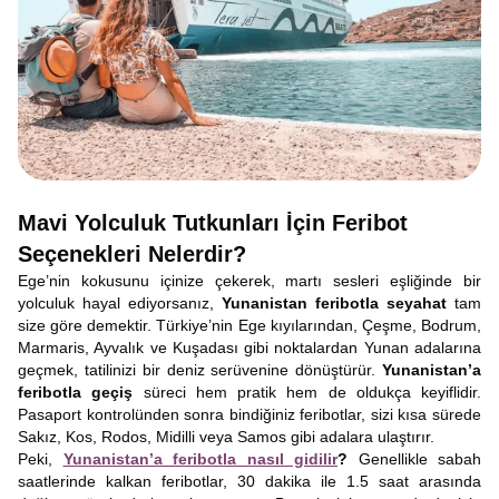
Mavi Yolculuk Tutkunları İçin Feribot
Seçenekleri Nelerdir?
Ege’nin kokusunu içinize çekerek, martı sesleri eşliğinde bir
yolculuk hayal ediyorsanız,
Yunanistan feribotla seyahat
tam
size göre demektir. Türkiye’nin Ege kıyılarından, Çeşme, Bodrum,
Marmaris, Ayvalık ve Kuşadası gibi noktalardan Yunan adalarına
geçmek, tatilinizi bir deniz serüvenine dönüştürür.
Yunanistan’a
feribotla geçiş
süreci hem pratik hem de oldukça keyiflidir.
Pasaport kontrolünden sonra bindiğiniz feribotlar, sizi kısa sürede
Sakız, Kos, Rodos, Midilli veya Samos gibi adalara ulaştırır.
Peki,
Yunanistan’a feribotla nasıl gidilir
?
Genellikle sabah
saatlerinde kalkan feribotlar, 30 dakika ile 1.5 saat arasında