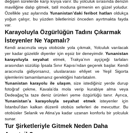
değişen sürelerde karşı kıyıya varır. Bu yolculuk sırasında denizin
maviliğine dalıp gitmek, tatil moduna girmenin en güzel yoludur.
Özellikle yaz aylarında
Yunanistan’daki feribot hatları
oldukça
yoğun çalışır, bu yüzden biletlerinizi önceden ayırtmakta fayda
var.
Karayoluyla Özgürlüğün Tadını Çıkarmak
İsteyenler Ne Yapmalı?
Kendi aracınızla veya otobüsle yola çıkmak, Yolculuk varılacak
yer kadar güzeldir diyenler için eşsiz bir deneyimdir.
Yunanistan
karayoluyla seyahat
etmek, Trakya’nın ayçiçeği tarlaları
arasından süzülüp İpsala Sınır Kapısı’ndan geçerek başlar. Kendi
aracınızla gidiyorsanız, uluslararası ehliyet ve Yeşil Sigorta
işlemlerini tamamlamanız gerektiğini hatırlatalım.
Yunanistan karayolu ile ulaşım
, size istediğiniz yerde durup
fotoğraf çekme, Kavala’da mola verip kurabiye alma veya
Dedeağaç’ta taze deniz ürünleri yeme özgürlüğü tanır. Ayrıca,
Yunanistan’a karayoluyla seyahat etmek
isteyenler için
İstanbul’dan kalkan düzenli otobüs seferleri de mevcuttur. Bu
otobüsler Selanik ve Atina’ya kadar uzanan konforlu bir yolculuk
sunar.
Tur Şirketleriyle Gitmek Neden Daha