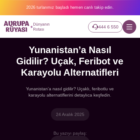
2026 turlarımız başladı hemen canlı takip edin.
Dünyanın
444 6 550
Rotası
Yunanistan’a Nasıl
Gidilir? Uçak, Feribot ve
Karayolu Alternatifleri
Yunanistan’a nasıl gidilir? Uçaklı, feribotlu ve
karayolu alternatiflerini detaylıca keşfedin.
24 Aralık 2025
Bu yazıyı paylaş: