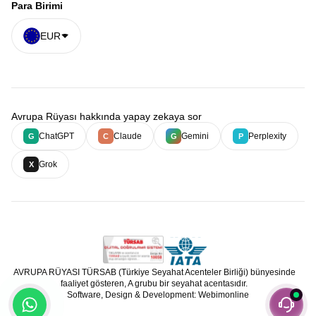
Para Birimi
EUR
Avrupa Rüyası hakkında yapay zekaya sor
ChatGPT
Claude
Gemini
Perplexity
G
C
G
P
Grok
X
AVRUPA RÜYASI TÜRSAB (Türkiye Seyahat Acenteler Birliği) bünyesinde
faaliyet gösteren, A grubu bir seyahat acentasıdır.
Software, Design & Development: Webimonline