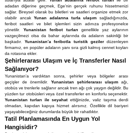
sularıyla adalar gelir.
Yunan adalarına feribot turları
ile bir
adadan diğerine geçmek, Ege’nin gerçek ruhunu hissetmenizi
sağlar. Bireysel olarak bu biletleri ve saatleri organize etmek zor
olabilir ancak
Yunan adalarına turla ulaşım
sağladığınızda,
feribot saatleri ve bilet işlemleri sizin adınıza profesyonelce
yönetilir.
Yunanistan feribot turları
genellikle yaz aylarının
vazgeçilmezi olsa da bahar aylarında da adaların sakinliği bir
başkadır.
Yunanistan’a feribotla turistik geziler
düzenleyen
firmamız, en popüler adaların yanı sıra gizli kalmış cennet koyları
da rotasına ekler.
Şehirlerarası Ulaşım ve İç Transferler Nasıl
Sağlanıyor?
Yunanistan’a vardıktan sonra, şehirler veya bölgeler arası
geçişler de önemlidir.
Yunanistan şehirlerarası ulaşım
ağı,
otobüs ve trenlerle sağlanır ancak tren ağı çok yaygın değildir. Bu
yüzden tur otobüsleri veya özel transferler en konforlu seçenektir.
Yunanistan turları ile seyahat
ettiğinizde, valiz taşıma derdi
olmadan, kapıdan kapıya hizmet alırsınız. Özellikle dil bariyeri
yaşayabileceğiniz durumlarda büyük bir rahatlıktır.
Tatil Planlamasında En Uygun Yol
Hangisidir?