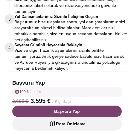
dilerseniz taksitli olarak ve rezervasyonunuzu güvenle
tamamlayın.
Yol Danışmanlarımız Sizinle İletişime Geçsin
3
Başvurunuz bize ulaştıktan sonra, yol danışmanlarımız sizi
arayarak tüm süreci birlikte planlar. Merak ettiklerinizi
rahatlıkla sorabilir, size en uygun seyahat detaylarını birlikte
netleştirebilirsiniz.
Seyahat Gününü Heyecanla Bekleyin
4
Vize ve diğer hazırlık aşamalarını sizinle birlikte
tamamlıyoruz. Artık geriye sadece bavulunuzu hazırlamak
ve Avrupa Rüyası'yla çıkacağınız o unutulmaz yolculuğu
heyecanla beklemek kalıyor.
Başvuru Yap
100 € İndirim
3.595 €
3.695 €
/ Kişi Başı
Başvuru Yap
Rota Önizleme