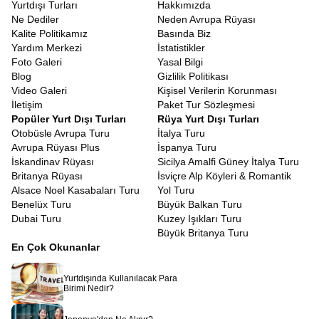
Yurtdışı Turları
Hakkımızda
Ne Dediler
Neden Avrupa Rüyası
Kalite Politikamız
Basında Biz
Yardım Merkezi
İstatistikler
Foto Galeri
Yasal Bilgi
Blog
Gizlilik Politikası
Video Galeri
Kişisel Verilerin Korunması
İletişim
Paket Tur Sözleşmesi
Popüler Yurt Dışı Turları
Rüya Yurt Dışı Turları
Otobüsle Avrupa Turu
İtalya Turu
Avrupa Rüyası Plus
İspanya Turu
İskandinav Rüyası
Sicilya Amalfi Güney İtalya Turu
Britanya Rüyası
İsviçre Alp Köyleri & Romantik
Alsace Noel Kasabaları Turu
Yol Turu
Benelüx Turu
Büyük Balkan Turu
Dubai Turu
Kuzey Işıkları Turu
Büyük Britanya Turu
En Çok Okunanlar
Yurtdışında Kullanılacak Para
Birimi Nedir?