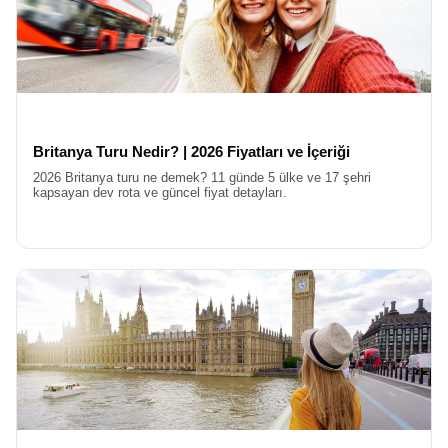
üniversitelerine ev sahipliği yapan Oxford gibi şehirleri de kapsar.
Harry Potter filmlerine ilham veren yemek salonlarını, J.R.R.
Tolkien’in ve C.S. Lewis’in yürüdüğü sokakları adımlamak,
edebiyatseverler için paha biçilemez bir deneyimdir.
Rotanızın devamında, sanayi devriminin beşiği Manchester ve
efsanevi müzik grubu The Beatles’ın doğduğu şehir Liverpool sizi
bekler. Liverpool’un liman bölgesi, UNESCO Dünya Mirası
Britanya Turu Nedir? | 2026 Fiyatları ve İçeriği
listesindedir ve burada geçireceğiniz vakit, İngiltere’nin kültürel
çeşitliliğini anlamanız için harika bir fırsattır. Ayrıca, Roma
2026 Britanya turu ne demek? 11 günde 5 ülke ve 17 şehri
kapsayan dev rota ve güncel fiyat detayları.
döneminden kalan hamamlarıyla ünlü Bath şehri veya
Shakespeare’in doğduğu kasaba olan Stratford upon Avon,
İngiltere Turu
deneyiminizi zenginleştiren diğer duraklar
arasındadır.
İrlanda Dahil Birleşik Krallık ve İngiltere Turları
Sadece görmek değil, anlamak ve yaşamak isteyenler için
İngiltere Kültür Turları
büyük önem taşır. İngiliz kültürü, nezaket
kuralları, çay saatleri, pub kültürü, kraliyet gelenekleri ve edebiyat
mirasıyla örülüdür. Tur boyunca rehberleriniz, size İngiliz yaşam
tarzının inceliklerini anlatır. Neden soldan trafik aktığını, telefon
kulübelerinin neden kırmızı olduğunu veya İngiliz kahvaltısının
olmazsa olmazlarını öğrenirsiniz. Müzeler, katedraller ve
üniversiteler, bu kültürel birikimin somut kanıtlarıdır. Bizimle