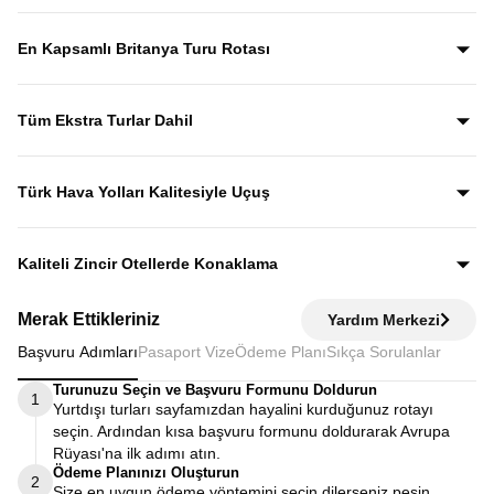
Yıllardır bu tur rotasını birebir uygulayan ve deneyimleyen
rehberler eşliğinde gezerek; şehirleri sadece görmekle
En Kapsamlı Britanya Turu Rotası
kalmaz, anlatımlarla şehirleri dolu dolu keşfedersiniz.
İngiltere, İskoçya, Galler ve Kuzey İrlanda’yı tek turda
kapsayan bu özenle planlanmış rota, “orayı da görebilir
Tüm Ekstra Turlar Dahil
miydik?” sorusunu geride bırakan bir deneyim sunar.
Yola çıktığınızda sürpriz ödemelerle karşılaşmazsınız.
Ekstra tur ücreti alınmaz; programda yer alan tüm geziler
Türk Hava Yolları Kalitesiyle Uçuş
fiyata dahildir.
Dünyanın en iyi havayollarından biri olan Türk Hava
Yolları’nın konforu ve hizmet kalitesiyle seyahat edersiniz.
Kaliteli Zincir Otellerde Konaklama
Diğer turlarda şehirden 20–30 km uzaktaki otellerde
Merak Ettikleriniz
Yardım Merkezi
kalınırken, Avrupa Rüyası’nda merkeze yakın kaliteli zincir
Başvuru Adımları
Pasaport Vize
Ödeme Planı
Sıkça Sorulanlar
otellerde konaklayarak zamanınızı verimli kullanırsınız.
Turunuzu Seçin ve Başvuru Formunu Doldurun
1
Yurtdışı turları sayfamızdan hayalini kurduğunuz rotayı
seçin. Ardından kısa başvuru formunu doldurarak Avrupa
Rüyası'na ilk adımı atın.
Ödeme Planınızı Oluşturun
2
Size en uygun ödeme yöntemini seçin dilerseniz peşin,