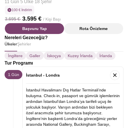
11 Gün 5 Ülke 18 Şehir
100 € İndirim
3.595 €
3.695 €
/ Kişi Başı
Başvuru Yap
Rota Önizleme
Nereleri Gezeceğiz?
Ülkeler
Şehirler
İngiltere
Galler
İskoçya
Kuzey İrlanda
İrlanda
Tur Programı
1.Gün
İstanbul - Londra
İstanbul Havalimanı Dış Hatlar Terminali’nde
buluşma. Check-in, pasaport ve gümrük işlemlerinin
ardından İstanbul’dan Londra’ya tarifeli uçuş ile
yolculuk başlıyor. Varışın ardından bizi bekleyen
özel aracımızla şehir turumuza başlıyoruz.
İngiltere’nin başkenti Londra’da göreceğimiz yerler
arasında
National Gallery,
Buckingham Sarayı,