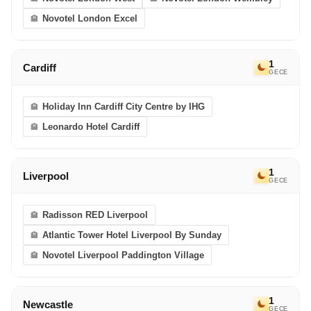
eriyor. Bir sonraki Avrupa Rüyası’nda görüşmek
Novotel London Excel
dileğiyle!
1
Cardiff
GECE
Holiday Inn Cardiff City Centre by IHG
Leonardo Hotel Cardiff
1
Liverpool
GECE
Radisson RED Liverpool
Atlantic Tower Hotel Liverpool By Sunday
Novotel Liverpool Paddington Village
1
Newcastle
GECE