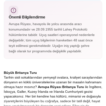
kontluğunun merkezi Chester, İngiltere’nin en çok
fotoğraflanan saatine ev sahipliği yapıyor. Eşsiz İngiliz
mimarisiyle keşfedilmesi gereken şehirlerden.
Önemli Bilgilendirme
Avrupa Rüyası, havayolu ile yolcu arasında aracı
konumundadır ve 28.09.1955 tarihli Lahey Protokolü
hükümlerine tabidir. Uçuş saatleri operasyonel nedenlerle
değişebilir; tüm uçuş bilgilerinin hareketten 48 saat önce
teyit edilmesi gerekmektedir. Uçağın iniş yaptığı şehre
bağlı olarak tur programında değişiklik yapılabilir.
Büyük Britanya Turu
Tarihin sisli sokaklarından yemyeşil ovalara, kraliyet saraylarından
dünyanın en köklü üniversitelerine uzanan bir masalın kahramanı
olmaya hazır mısınız?
Avrupa Rüyası Britanya Turu
ile İngiltere,
İskoçya, Galler, Kuzey İrlanda ve İrlanda Cumhuriyeti gezisi
yapacaksınız. Her biri kendine has kültürü, mimarisi ve doğasıyla
ziyaretçilerini büyüleyen bu coğrafya, sadece bir tatil değil, hayat
boyu unutulmayacak bir deneyim vaat ediyor. Eğer siz de