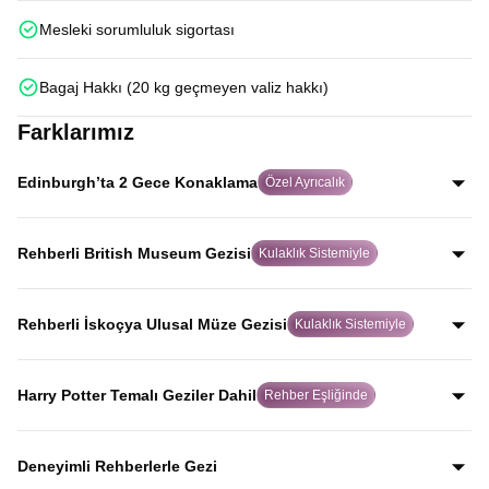
Mesleki sorumluluk sigortası
Bagaj Hakkı (20 kg geçmeyen valiz hakkı)
Farklarımız
Edinburgh’ta 2 Gece Konaklama
Özel Ayrıcalık
Birçok turda hızlıca geçilen Edinburgh’ta iki gece
konaklayarak şehri aceleye getirmeden, İskoç ruhunu
Rehberli British Museum Gezisi
Kulaklık Sistemiyle
gerçekten hissederek keşfedersiniz.
Alanında uzman rehber eşliğinde ve kulaklık sistemiyle
yapılan bu özel gezide, birçok turda yer almayan British
Rehberli İskoçya Ulusal Müze Gezisi
Kulaklık Sistemiyle
Museum’u eserlerin hikayelerini dinleyerek gezersiniz.
Uzman rehber anlatımı ve kulaklık sistemiyle, dünyaca
ünlü kopya koyun Dolly dahil olmak üzere İskoçya’nın
Harry Potter Temalı Geziler Dahil
Rehber Eşliğinde
bilim ve tarih mirasını net şekilde keşfedersiniz.
Harry Potter’a ilham veren Elephant House Cafe,
Greyfriars Kirkyard ve Oxford Üniversitesi binalarını
Deneyimli Rehberlerle Gezi
kapsayan özel geziler tur programına dahildir.