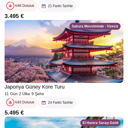
%96 Doluluk
21 Farklı Tarihte
3.495 €
Sakura Mevsiminde - Vizesiz
Japonya Güney Kore Turu
11 Gün 2 Ülke 9 Şehir
%93 Doluluk
24 Farklı Tarihte
5.495 €
El Hamra Sarayı Dahil