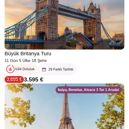
Büyük Britanya Turu
11 Gün 5 Ülke 18 Şehir
%94 Doluluk
29 Farklı Tarihte
3.595 €
3.695 €
İtalya, Benelux, Alsace 3 Tur 1 Arada!