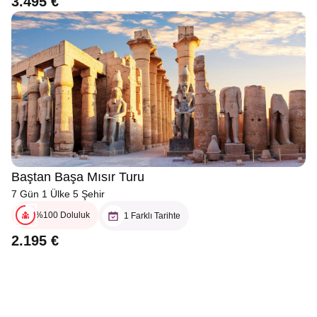
3.495 €
Baştan Başa Mısır Turu
7 Gün 1 Ülke 5 Şehir
%100 Doluluk
1 Farklı Tarihte
2.195 €