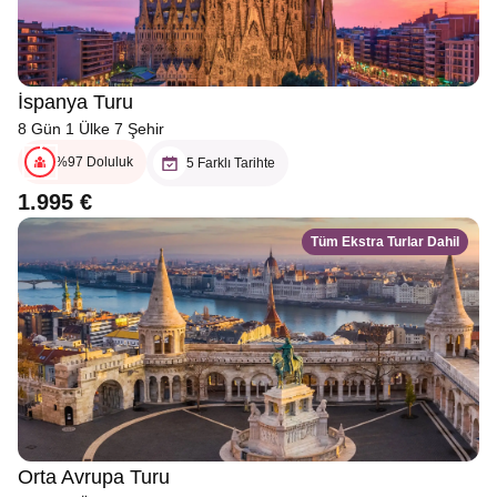
İspanya Turu
8 Gün 1 Ülke 7 Şehir
%97 Doluluk
5 Farklı Tarihte
1.995 €
Tüm Ekstra Turlar Dahil
Orta Avrupa Turu