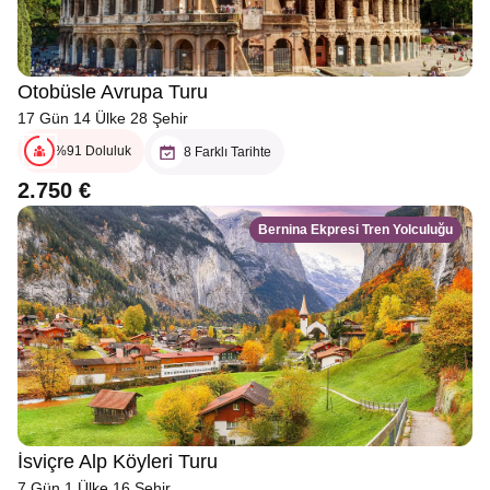
Otobüsle Avrupa Turu
17 Gün 14 Ülke 28 Şehir
%91 Doluluk
8 Farklı Tarihte
2.750 €
Bernina Ekpresi Tren Yolculuğu
İsviçre Alp Köyleri Turu
7 Gün 1 Ülke 16 Şehir