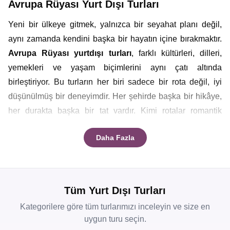
Avrupa Rüyası Yurt Dışı Turları
Yeni bir ülkeye gitmek, yalnızca bir seyahat planı değil,
aynı zamanda kendini başka bir hayatın içine bırakmaktır.
Avrupa Rüyası
yurtdışı turları
, farklı kültürleri, dilleri,
yemekleri ve yaşam biçimlerini aynı çatı altında
birleştiriyor. Bu turların her biri sadece bir rota değil, iyi
düşünülmüş bir deneyimdir. Her şehirde başka bir hikâye,
her durakta başka bir tat vardır. Kimi rotalar romantik
sokaklarda yürümeyi sevenlere hitap ederken kimileri
Daha Fazla
doğanın büyüsünü keşfetmek isteyenlere göre
hazırlanmıştır. İster yalnız çıkın yola ister kalabalık bir
grupla, Avrupa Rüyası
yurt dışı tur fırsatları
ile yapılacak
yolculuklar dünyayı tanımanın en keyifli yollarından biri
Tüm Yurt Dışı Turları
olacaktır.
Kategorilere göre tüm turlarımızı inceleyin ve size en
uygun turu seçin.
En Kapsamlı Yurtdışı Turları