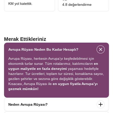
keşfetmenin en keyifli yoludur. Her gece konaklamalı bu
KM yol katettik.
4.8 değerlendirme
özel turda Roma, Venedik, Paris, Brugge, Amsterdam gibi
Avrupa'nın ikon şehirlerini tek bir rotada gezersiniz.
Ekonomik Avrupa turu
arayan gezginler için ise büyük
avantaj sağlar; çünkü aynı programda
Benelux, İtalya ve
Merak Ettikleriniz
Alsace Kasabaları
rotalarını birleştirerek üç turu tek
seferde yaşama imkânı sunar. İlk kez yurtdışına çıkacaklar
Avrupa Rüyası Neden Bu Kadar Hesaplı?
için de ideal bir seçenektir: Kolay, keyifli, güvenli ve
Avrupa Rüyası, herkesin Avrupa’yı keşfedebilmesi için
Avrupa'nın en sevilen şehirlerini kapsayan eşsiz bir
ekonomik turlar sunar. Tüm rotalarımız, katılımcıların
en
deneyim.
uygun maliyetle en fazla deneyimi
yaşaması hedefiyle
hazırlanır. Tur ücretleri; toplam tur süresi, konaklama sayısı,
gezilen şehirler ve sezona göre değişiklik gösterebilir.
Uzak Doğu Asya Turları
Kısacası, Avrupa Rüyası ile
en uygun fiyatla Avrupa’yı
gezmek mümkün!
Modernliğin ortasında geleneklerini koruyan, kültürü ve
yaşantısı ile oldukça merak edilen Asya ülkelerini
kapsayan
Japonya Turu
hem şaşırtıcı hem öğretici bir
Neden Avrupa Rüyası?
deneyim sunar. Tokyo'nun gökdelenleri arasında ilerlerken