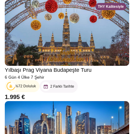
THY Kalitesiyle
Yılbaşı Prag Viyana Budapeşte Turu
6 Gün 4 Ülke 7 Şehir
%72 Doluluk
2 Farklı Tarihte
1.995 €