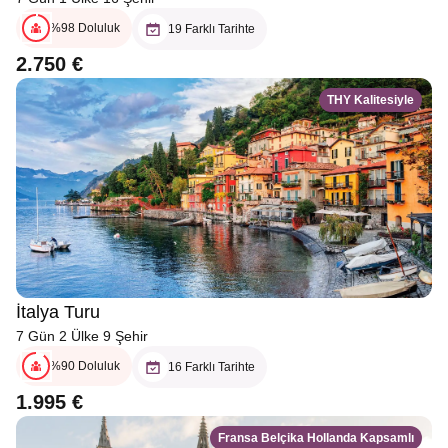
%98 Doluluk
19 Farklı Tarihte
2.750 €
THY Kalitesiyle
İtalya Turu
7 Gün 2 Ülke 9 Şehir
%90 Doluluk
16 Farklı Tarihte
1.995 €
Fransa Belçika Hollanda Kapsamlı