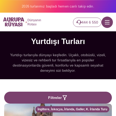
Binlerce gezginin hayali gerçek oluyor.
Dünyanın
444 6 550
Rotası
Yurtdışı Turları
Yurtdışı turlarıyla dünyayı keşfedin. Uçaklı, otobüslü, vizeli,
vizesiz ve rehberli tur fırsatlarıyla en popüler
destinasyonlarda güvenli, konforlu ve kapsamlı seyahat
deneyimi sizi bekliyor.
Filtreler
İngiltere, İskoçya, İrlanda, Galler, K. İrlanda Turu