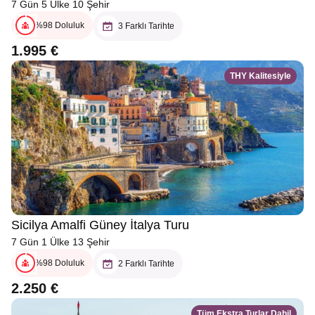
7 Gün 5 Ülke 10 Şehir
%98 Doluluk
3 Farklı Tarihte
1.995 €
THY Kalitesiyle
Sicilya Amalfi Güney İtalya Turu
7 Gün 1 Ülke 13 Şehir
%98 Doluluk
2 Farklı Tarihte
2.250 €
Tüm Ekstra Turlar Dahil