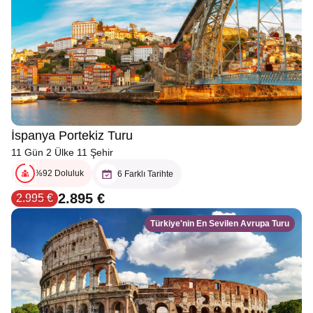
İspanya Portekiz Turu
11 Gün 2 Ülke 11 Şehir
%92 Doluluk
6 Farklı Tarihte
2.895 €
2.995 €
Türkiye'nin En Sevilen Avrupa Turu