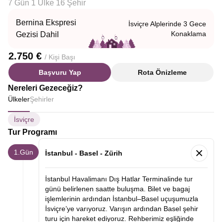
7 Gün 1 Ülke 16 Şehir
Bernina Ekspresi
İsviçre Alplerinde 3 Gece
Konaklama
Gezisi Dahil
2.750 €
/ Kişi Başı
Başvuru Yap
Rota Önizleme
Nereleri Gezeceğiz?
Ülkeler
Şehirler
İsviçre
Tur Programı
1.Gün
İstanbul - Basel - Zürih
İstanbul Havalimanı Dış Hatlar Terminalinde tur
günü belirlenen saatte buluşma. Bilet ve bagaj
işlemlerinin ardından İstanbul–Basel uçuşumuzla
İsviçre’ye varıyoruz. Varışın ardından Basel şehir
turu için hareket ediyoruz. Rehberimiz eşliğinde