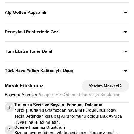
İsviçre Alpleri’nin en kartpostallık kasabaları olan Mürren,
Grindelwald ve Lauterbrunnen, Alp manzaraları eşliğinde
Alp Gölleri Kapsamlı
rehberli olarak keşfedilir.
Gezi boyunca Luzern, Leman, Zürih, Brienz ve Thun
göllerini görerek İsviçre’nin en etkileyici Alp manzaralarına
Deneyimli Rehberlerle Gezi
yakından tanıklık edersiniz.
Yıllardır bu tur rotasını birebir uygulayan ve deneyimleyen
rehberler eşliğinde gezerek; şehirleri sadece görmekle
Tüm Ekstra Turlar Dahil
kalmaz, anlatımlarla şehirleri dolu dolu keşfedersiniz.
Yola çıktığınızda sürpriz ödemelerle karşılaşmazsınız.
Ekstra tur ücreti alınmaz; programda yer alan tüm geziler
Türk Hava Yolları Kalitesiyle Uçuş
fiyata dahildir.
Dünyanın en iyi havayollarından biri olan Türk Hava
Merak Ettikleriniz
Yardım Merkezi
Yolları’nın konforu ve hizmet kalitesiyle seyahat edersiniz.
Başvuru Adımları
Pasaport Vize
Ödeme Planı
Sıkça Sorulanlar
Turunuzu Seçin ve Başvuru Formunu Doldurun
1
Yurtdışı turları sayfamızdan hayalini kurduğunuz rotayı
seçin. Ardından kısa başvuru formunu doldurarak Avrupa
Rüyası'na ilk adımı atın.
Ödeme Planınızı Oluşturun
2
Size en uygun ödeme yöntemini seçin dilerseniz peşin,