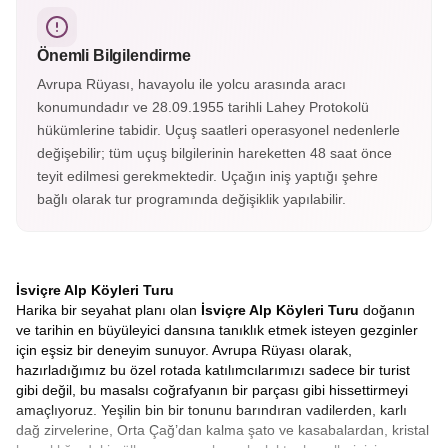
dağlarının eteklerinde yer alan köyde Heidi’nin evi, müzesi
ve eşsiz doğa manzaraları bulunur.
Önemli Bilgilendirme
Avrupa Rüyası, havayolu ile yolcu arasında aracı
konumundadır ve 28.09.1955 tarihli Lahey Protokolü
hükümlerine tabidir. Uçuş saatleri operasyonel nedenlerle
değişebilir; tüm uçuş bilgilerinin hareketten 48 saat önce
teyit edilmesi gerekmektedir. Uçağın iniş yaptığı şehre
bağlı olarak tur programında değişiklik yapılabilir.
İsviçre Alp Köyleri Turu
Harika bir seyahat planı olan
İsviçre Alp Köyleri Turu
doğanın
ve tarihin en büyüleyici dansına tanıklık etmek isteyen gezginler
için eşsiz bir deneyim sunuyor. Avrupa Rüyası olarak,
hazırladığımız bu özel rotada katılımcılarımızı sadece bir turist
gibi değil, bu masalsı coğrafyanın bir parçası gibi hissettirmeyi
amaçlıyoruz. Yeşilin bin bir tonunu barındıran vadilerden, karlı
dağ zirvelerine, Orta Çağ’dan kalma şato ve kasabalardan, kristal