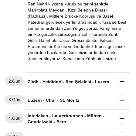
Ren Nehri kıyısına kurulu bu tarihi şehirde
Marktplatz Meydanı, Kızıl Belediye Binası
(Rathaus), Mittlere Brücke Köprüsü ve Basel
Katedrali görülecek yerler arasındadır. Kısa serbest
zamanın ardından Zürih’e geçiyoruz. Varışımızla
birlikte gerçekleştireceğimiz şehir turunda Zürih
Gölü, Bahnhofstrasse, Grossmünster Kilisesi,
Fraumünster Kilisesi ve Lindenhof Tepesi gezilecek
yerlerden bazılarıdır. Gezimizin ardından otele
transfer oluyoruz. Konaklama Zürih otelimizde.
2.Gün
Zürih - Heididorf - Ren Şelalesi - Luzern
Sabah kahvaltısının ardından masalsı Heidi
3.Gün
Köyü’ne (Heididorf) doğru yola çıkıyoruz.
Luzern - Chur - St. Moritz
Çocukluğumuzun sevilen çizgi filmi Heidi’nin geçtiği
bu dağ köyünde yeşil çayırlar, Alp evleri ve Heidi’nin
Sabah kahvaltısının ardından Luzern şehir
İnterlaken - Lauterbrunnen - Mürren -
4.Gün
müzesi bizleri bekliyor. Gezimizin ardından
turumuzu gerçekleştiriyoruz. Göl kıyısında kurulu
Grindelwald - Bern
Avrupa’nın en büyük şelalesi olan Ren Şelalesi
bu zarif şehirde Ahşap Şapel Köprüsü
(Rheinfall)’e geçiyoruz. Dileyen misafirlerimiz
(Kapellbrücke), Aslan Anıtı (Löwendenkmal),
Sabah kahvaltısının ardından Alplerin kalbine doğru