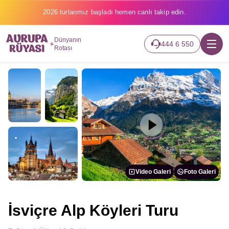
2026 turlarımız başladı hemen canlı takip edin.
Dünyanın
444 6 550
Rotası
Video Galeri
Foto Galeri
İsviçre Alp Köyleri Turu