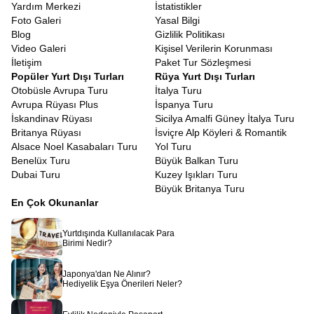
olduğunu kanıtlar niteliktedir.
Yardım Merkezi
İstatistikler
Bavyera bölgesi, şatolar ve saraylar konusunda dünyanın en
Foto Galeri
Yasal Bilgi
zengin bölgelerinden biridir.
Romantik Yol Almanya Şato Turu
,
Blog
Gizlilik Politikası
sadece Neuschwanstein ile sınırlı kalmayıp Hohenschwangau gibi
Video Galeri
Kişisel Verilerin Korunması
diğer önemli yapıları ve Würzburg’daki Rezidans Sarayı gibi
İletişim
Paket Tur Sözleşmesi
UNESCO Dünya Mirası listesindeki eserleri de kapsar. Bu
Popüler Yurt Dışı Turları
Rüya Yurt Dışı Turları
şatoların her biri, dönemin sanat anlayışını, kralların yaşam
Otobüsle Avrupa Turu
İtalya Turu
tarzını ve bölgenin siyasi tarihini yansıtan birer aynadır. Barok ve
Avrupa Rüyası Plus
İspanya Turu
Rokoko mimarisinin en ince detaylarını görebileceğiniz bu yapılar,
İskandinav Rüyası
Sicilya Amalfi Güney İtalya Turu
sanat tarihine ilgi duyan gezginler için bulunmaz birer hazinedir.
Britanya Rüyası
İsviçre Alp Köyleri & Romantik
İsviçre Alpleri Kapsamlı Avrupa Turu
Alsace Noel Kasabaları Turu
Yol Turu
Doğaya saygının ve sürdürülebilir yaşamın merkezi olan
Benelüx Turu
Büyük Balkan Turu
İsviçre’de,
İsviçre Doğa ve Köy Turu
yapmak, aynı zamanda bir
Dubai Turu
Kuzey Işıkları Turu
ekolojik farkındalık gezisidir. İneklerin boyunlarındaki çan sesleri
Büyük Britanya Turu
eşliğinde yapacağınız yürüyüşlerde, endemik bitki türlerini
En Çok Okunanlar
inceleyebilir ve tertemiz havayı ciğerlerinize doldurabilirsiniz. Bu
turda, doğanın nasıl korunduğuna ve insanların doğayla nasıl
Yurtdışında Kullanılacak Para
uyum içinde yaşadığına şahit olursunuz. Betonlaşmanın olmadığı,
Birimi Nedir?
her metrekarenin yeşile ayrıldığı bu köyler, modern şehir
hayatının stresinden arınmak için en doğal reçetedir.
İsviçre
Japonya'dan Ne Alınır?
köyleri gezileri dahil
olan turlarımız sizleri bekliyor.
Hediyelik Eşya Önerileri Neler?
Coğrafi yakınlıkları nedeniyle Alpler ve Güney Almanya kasabaları
kültürel olarak birbirine çok benzerlik gösterse de, her birinin