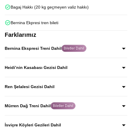
Bagaj Hakkı (20 kg geçmeyen valiz hakkı)
Bernina Ekpresi tren bileti
Farklarımız
Bernina Ekspresi Treni Dahil
Biletler Dahil
Dünyanın en ünlü tren rotalarından Bernina Ekspresi için
biletleri misafirlerimiz adına alıyor, Alp manzaraları
Heidi’nin Kasabası Gezisi Dahil
eşliğinde bu eşsiz tren deneyimini yaşamanızı sağlıyoruz.
Dünyaca ünlü Heidi hikâyesine ilham veren Heididorf
kasabasını gezerek, Alp manzaraları eşliğinde masalsı
Ren Şelalesi Gezisi Dahil
atmosferi yerinde keşfedersiniz.
Avrupa’nın en büyük şelalesi olan Ren Şelalesi, coşkulu
suları ve etkileyici manzarasıyla rehberli gezi programında
Mürren Dağ Treni Dahil
Biletler Dahil
yer alır.
İsviçre Alpleri’nin en etkileyici dağ rotalarından biri olan
Mürren Dağ Treni ile; vadi ve Alp köyleri manzaraları
İsviçre Köyleri Gezileri Dahil
eşliğinde dağ yolculuğunu doyasıya yaşarsınız.