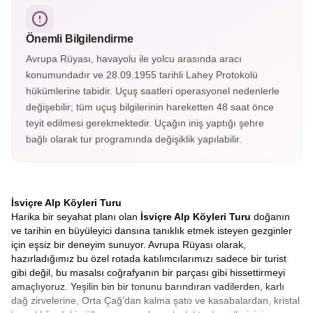
dağlarının eteklerinde yer alan köyde Heidi’nin evi, müzesi
ve eşsiz doğa manzaraları bulunur.
Önemli Bilgilendirme
Avrupa Rüyası, havayolu ile yolcu arasında aracı
konumundadır ve 28.09.1955 tarihli Lahey Protokolü
hükümlerine tabidir. Uçuş saatleri operasyonel nedenlerle
değişebilir; tüm uçuş bilgilerinin hareketten 48 saat önce
teyit edilmesi gerekmektedir. Uçağın iniş yaptığı şehre
bağlı olarak tur programında değişiklik yapılabilir.
İsviçre Alp Köyleri Turu
Harika bir seyahat planı olan
İsviçre Alp Köyleri Turu
doğanın
ve tarihin en büyüleyici dansına tanıklık etmek isteyen gezginler
için eşsiz bir deneyim sunuyor. Avrupa Rüyası olarak,
hazırladığımız bu özel rotada katılımcılarımızı sadece bir turist
gibi değil, bu masalsı coğrafyanın bir parçası gibi hissettirmeyi
amaçlıyoruz. Yeşilin bin bir tonunu barındıran vadilerden, karlı
dağ zirvelerine, Orta Çağ’dan kalma şato ve kasabalardan, kristal