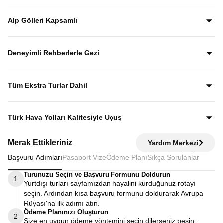
İsviçre Alpleri’nin en kartpostallık kasabaları olan Mürren,
Grindelwald ve Lauterbrunnen, Alp manzaraları eşliğinde
Alp Gölleri Kapsamlı
rehberli olarak keşfedilir.
Gezi boyunca Luzern, Leman, Zürih, Brienz ve Thun
göllerini görerek İsviçre’nin en etkileyici Alp manzaralarına
Deneyimli Rehberlerle Gezi
yakından tanıklık edersiniz.
Yıllardır bu tur rotasını birebir uygulayan ve deneyimleyen
rehberler eşliğinde gezerek; şehirleri sadece görmekle
Tüm Ekstra Turlar Dahil
kalmaz, anlatımlarla şehirleri dolu dolu keşfedersiniz.
Yola çıktığınızda sürpriz ödemelerle karşılaşmazsınız.
Ekstra tur ücreti alınmaz; programda yer alan tüm geziler
Türk Hava Yolları Kalitesiyle Uçuş
fiyata dahildir.
Dünyanın en iyi havayollarından biri olan Türk Hava
Merak Ettikleriniz
Yardım Merkezi
Yolları’nın konforu ve hizmet kalitesiyle seyahat edersiniz.
Başvuru Adımları
Pasaport Vize
Ödeme Planı
Sıkça Sorulanlar
Turunuzu Seçin ve Başvuru Formunu Doldurun
1
Yurtdışı turları sayfamızdan hayalini kurduğunuz rotayı
seçin. Ardından kısa başvuru formunu doldurarak Avrupa
Rüyası'na ilk adımı atın.
Ödeme Planınızı Oluşturun
2
Size en uygun ödeme yöntemini seçin dilerseniz peşin,