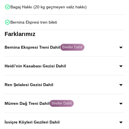
Bagaj Hakkı (20 kg geçmeyen valiz hakkı)
Bernina Ekpresi tren bileti
Farklarımız
Bernina Ekspresi Treni Dahil
Biletler Dahil
Dünyanın en ünlü tren rotalarından Bernina Ekspresi için
biletleri misafirlerimiz adına alıyor, Alp manzaraları
Heidi’nin Kasabası Gezisi Dahil
eşliğinde bu eşsiz tren deneyimini yaşamanızı sağlıyoruz.
Dünyaca ünlü Heidi hikâyesine ilham veren Heididorf
kasabasını gezerek, Alp manzaraları eşliğinde masalsı
Ren Şelalesi Gezisi Dahil
atmosferi yerinde keşfedersiniz.
Avrupa’nın en büyük şelalesi olan Ren Şelalesi, coşkulu
suları ve etkileyici manzarasıyla rehberli gezi programında
Mürren Dağ Treni Dahil
Biletler Dahil
yer alır.
İsviçre Alpleri’nin en etkileyici dağ rotalarından biri olan
Mürren Dağ Treni ile; vadi ve Alp köyleri manzaraları
İsviçre Köyleri Gezileri Dahil
eşliğinde dağ yolculuğunu doyasıya yaşarsınız.