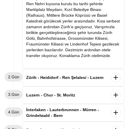
Ren Nehri kıyısına kurulu bu tarihi şehirde
Marktplatz Meydanı, Kızıl Belediye Binası
(Rathaus), Mittlere Brücke Köprüsü ve Basel
Katedrali görülecek yerler arasındadır. Kısa serbest
zamanın ardından Zürih’e geçiyoruz. Varışımızla
birlikte gerçekleştireceğimiz şehir turunda Zürih
Gölü, Bahnhofstrasse, Grossmünster Kilisesi,
Fraumünster Kilisesi ve Lindenhof Tepesi gezilecek
yerlerden bazılarıdır. Gezimizin ardından otele
transfer oluyoruz. Konaklama Zürih otelimizde.
2.Gün
Zürih - Heididorf - Ren Şelalesi - Luzern
Sabah kahvaltısının ardından masalsı Heidi
3.Gün
Köyü’ne (Heididorf) doğru yola çıkıyoruz.
Luzern - Chur - St. Moritz
Çocukluğumuzun sevilen çizgi filmi Heidi’nin geçtiği
bu dağ köyünde yeşil çayırlar, Alp evleri ve Heidi’nin
Sabah kahvaltısının ardından Luzern şehir
İnterlaken - Lauterbrunnen - Mürren -
4.Gün
müzesi bizleri bekliyor. Gezimizin ardından
turumuzu gerçekleştiriyoruz. Göl kıyısında kurulu
Grindelwald - Bern
Avrupa’nın en büyük şelalesi olan Ren Şelalesi
bu zarif şehirde Ahşap Şapel Köprüsü
(Rheinfall)’e geçiyoruz. Dileyen misafirlerimiz
(Kapellbrücke), Aslan Anıtı (Löwendenkmal),
Sabah kahvaltısının ardından Alplerin kalbine doğru