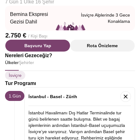
7 Gün 1 Ülke 16 Şehir
Bernina Ekspresi
İsviçre Alplerinde 3 Gece
Konaklama
Gezisi Dahil
2.750 €
/ Kişi Başı
Başvuru Yap
Rota Önizleme
Nereleri Gezeceğiz?
Ülkeler
Şehirler
İsviçre
Tur Programı
1.Gün
İstanbul - Basel - Zürih
İstanbul Havalimanı Dış Hatlar Terminalinde tur
günü belirlenen saatte buluşma. Bilet ve bagaj
işlemlerinin ardından İstanbul–Basel uçuşumuzla
İsviçre’ye varıyoruz. Varışın ardından Basel şehir
turu için hareket ediyoruz. Rehberimiz eşliğinde