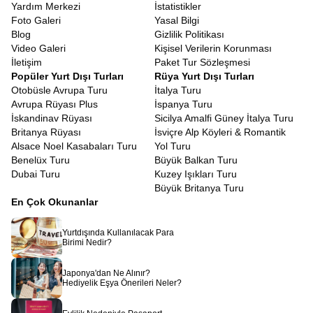
olduğunu kanıtlar niteliktedir.
Yardım Merkezi
İstatistikler
Bavyera bölgesi, şatolar ve saraylar konusunda dünyanın en
Foto Galeri
Yasal Bilgi
zengin bölgelerinden biridir.
Romantik Yol Almanya Şato Turu
,
Blog
Gizlilik Politikası
sadece Neuschwanstein ile sınırlı kalmayıp Hohenschwangau gibi
Video Galeri
Kişisel Verilerin Korunması
diğer önemli yapıları ve Würzburg’daki Rezidans Sarayı gibi
İletişim
Paket Tur Sözleşmesi
UNESCO Dünya Mirası listesindeki eserleri de kapsar. Bu
Popüler Yurt Dışı Turları
Rüya Yurt Dışı Turları
şatoların her biri, dönemin sanat anlayışını, kralların yaşam
Otobüsle Avrupa Turu
İtalya Turu
tarzını ve bölgenin siyasi tarihini yansıtan birer aynadır. Barok ve
Avrupa Rüyası Plus
İspanya Turu
Rokoko mimarisinin en ince detaylarını görebileceğiniz bu yapılar,
İskandinav Rüyası
Sicilya Amalfi Güney İtalya Turu
sanat tarihine ilgi duyan gezginler için bulunmaz birer hazinedir.
Britanya Rüyası
İsviçre Alp Köyleri & Romantik
İsviçre Alpleri Kapsamlı Avrupa Turu
Alsace Noel Kasabaları Turu
Yol Turu
Doğaya saygının ve sürdürülebilir yaşamın merkezi olan
Benelüx Turu
Büyük Balkan Turu
İsviçre’de,
İsviçre Doğa ve Köy Turu
yapmak, aynı zamanda bir
Dubai Turu
Kuzey Işıkları Turu
ekolojik farkındalık gezisidir. İneklerin boyunlarındaki çan sesleri
Büyük Britanya Turu
eşliğinde yapacağınız yürüyüşlerde, endemik bitki türlerini
En Çok Okunanlar
inceleyebilir ve tertemiz havayı ciğerlerinize doldurabilirsiniz. Bu
turda, doğanın nasıl korunduğuna ve insanların doğayla nasıl
Yurtdışında Kullanılacak Para
uyum içinde yaşadığına şahit olursunuz. Betonlaşmanın olmadığı,
Birimi Nedir?
her metrekarenin yeşile ayrıldığı bu köyler, modern şehir
hayatının stresinden arınmak için en doğal reçetedir.
İsviçre
Japonya'dan Ne Alınır?
köyleri gezileri dahil
olan turlarımız sizleri bekliyor.
Hediyelik Eşya Önerileri Neler?
Coğrafi yakınlıkları nedeniyle Alpler ve Güney Almanya kasabaları
kültürel olarak birbirine çok benzerlik gösterse de, her birinin