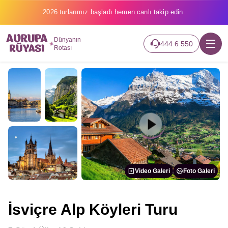
2026 turlarımız başladı hemen canlı takip edin.
Dünyanın
444 6 550
Rotası
Video Galeri
Foto Galeri
İsviçre Alp Köyleri Turu