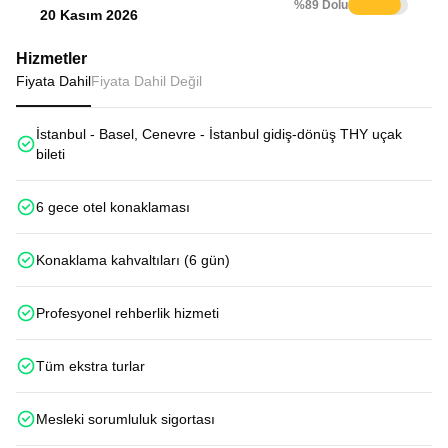
%89 Dolu
20 Kasım 2026
Hizmetler
Fiyata Dahil
Fiyata Dahil Değil
İstanbul - Basel, Cenevre - İstanbul gidiş-dönüş THY uçak
bileti
6 gece otel konaklaması
Konaklama kahvaltıları (6 gün)
Profesyonel rehberlik hizmeti
Tüm ekstra turlar
Mesleki sorumluluk sigortası