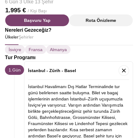
6 Gün 3 Ülke 13 Şehir
1.995 €
/ Kişi Başı
Başvuru Yap
Rota Önizleme
Nereleri Gezeceğiz?
Ülkeler
Şehirler
İsviçre
Fransa
Almanya
Tur Programı
1.Gün
İstanbul - Zürih - Basel
İstanbul Havalimanı Dış Hatlar Terminalinde tur
günü belirlenen saatte buluşma. Bilet ve bagaj
işlemlerinin ardından İstanbul–Zürih uçuşumuzla
İsviçre’ye varıyoruz. Varışın ardından Varışımızla
birlikte gerçekleştireceğimiz şehir turunda Zürih
Gölü, Bahnhofstrasse, Grossmünster Kilisesi,
Fraumünster Kilisesi ve Lindenhof Tepesi gezilecek
yerlerden bazılarıdır. Kısa serbest zamanın
ardından Basel’e geçiyoruz. Basel şehir turu için