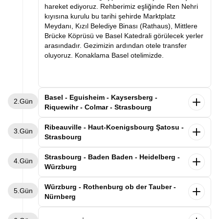
hareket ediyoruz. Rehberimiz eşliğinde Ren Nehri
kıyısına kurulu bu tarihi şehirde Marktplatz
Meydanı, Kızıl Belediye Binası (Rathaus), Mittlere
Brücke Köprüsü ve Basel Katedrali görülecek yerler
arasındadır. Gezimizin ardından otele transfer
oluyoruz. Konaklama Basel otelimizde.
Basel - Eguisheim - Kaysersberg -
2.Gün
Riquewihr - Colmar - Strasbourg
Kahvaltının ardından Basel otelimizden ayrılıyoruz.
Ribeauville - Haut-Koenigsbourg Şatosu -
3.Gün
Dünyaca ünlü şarap yolunun en güzel kasabalarını
Strasbourg
geziyoruz. Alsas-Loren bölgesinde leyleklerin en
uğrak noktası olan Eguisheim kasabasını
Alsace'ın büyüsüne kapıldığımız gezimize,
Strasbourg - Baden Baden - Heidelberg -
4.Gün
geziyoruz. Rengarenk evlerin arasında gezimizi
kahvaltımızı yaptıktan sonra Strasbourg'daki
Würzburg
tamamladıktan “İmparator’un Dağı” anlamına gelen
otelimizden ayrılarak devam ediyoruz. İlk
Kaysersberg’de üzüm bağlarının süslediği nehir
durağımız, masalsı Alsace kasabaları rotasının
Sabah Strasbourg otelimizde kahvaltı sonrası
Würzburg - Rothenburg ob der Tauber -
boyunca uzanan bu eşsiz kasabayı geziyoruz.
5.Gün
incilerinden biri olan Ribeauvillé kasabası. Üzüm
Almanya-Fransa sınırında Kara Ormanın tam
Nürnberg
Sonrasında şarap mahzenleriyle ünlü Riquewihr
bağlarıyla çevrili bu şirin kasabada, renkli ahşap
ortasında yer alan Baden-Baden’e geçiyoruz.
kasabasına geçiyoruz. Üzüm bağlarının kasabanın
evlerin sıralandığı tarihi sokaklarda yürüyerek Orta
Varışın ardından rehberimizle Kurhaus Casino,
Sabah Würzburg’daki otelimizde kahvaltı sonrası