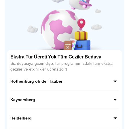
Ekstra Tur Ücreti Yok Tüm Geziler Bedava
Siz doyasıya gezin diye, tur programımızdaki tüm ekstra
geziler ve etkinlikler ücretsizdir!
Rothenburg ob der Tauber
Almanya’nın Romantik Yolu üzerindeki en büyüleyici
kasabası Rothenburg ob der Tauber, Orta Çağ atmosferini
Kaysersberg
günümüze taşıyan surları ve taş evleriyle ünlüdür. Zamanın
durduğu bu kasaba, fotoğraf tutkunları için tam bir açık
Alsace bölgesinin en romantik kasabalarından biri olan
hava müzesidir.
Kaysersberg, taş sokakları, çiçekli evleri ve tarihi
Heidelberg
köprüsüyle adeta bir masal sahnesini andırır. Orta Çağ