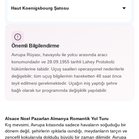
dokusunu koruyan bu köyde her köşe fotoğraf karesi
Neckar Nehri kenarında yemyeşil tepelerin ardında Orta
gibidir.
Çağdan kalma tarihi yapılarıyla masalsı bir güzelliğe sahip;
Haut Koenigsbourg Şatosu
Almanya’nın en güzel şehirlerinden Heidelberg Almanya’nın
o soğuk şehir görüntüsünün yanında cıvıl cıvıl atmosferiyle
Fransa’nın Orta Çağ kalelerinden Haut Koenigsbourg
sizleri bekliyor.
Alsace vadisini ayaklarınız altına serecek. Savaşlarda
kullanılan aletler, silahlar, cephanelikler, imparatorların
odaları ve eşsiz süslemelerle kaplı tavanları gördükçe bu
Önemli Bilgilendirme
tarihi yolculuk hiç bitmesin istiyorsunuz. Haut-Koenigsbourg
Şatosu’nun içerisini gezmek isterseniz biletinizi alarak
Avrupa Rüyası, havayolu ile yolcu arasında aracı
gezebileceksiniz.
konumundadır ve 28.09.1955 tarihli Lahey Protokolü
hükümlerine tabidir. Uçuş saatleri operasyonel nedenlerle
değişebilir; tüm uçuş bilgilerinin hareketten 48 saat önce
teyit edilmesi gerekmektedir. Uçağın iniş yaptığı şehre
bağlı olarak tur programında değişiklik yapılabilir.
Alsace Noel Pazarları Almanya Romantik Yol Turu
Kış mevsimi, Avrupa kıtasında sadece havaların soğuduğu bir
dönem değil, şehirlerin ışıklarla ısındığı, meydanların tarçın ve
zencefil kokularıyla dolduğu büyülü bir zaman dilimidir. Avrupa