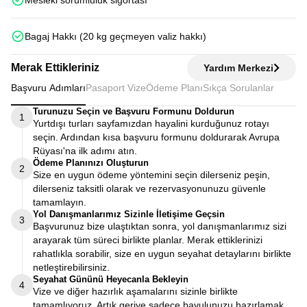
Mesleki sorumluluk sigortası
Bagaj Hakkı (20 kg geçmeyen valiz hakkı)
Merak Ettikleriniz
Yardım Merkezi
Başvuru Adımları
Pasaport Vize
Ödeme Planı
Sıkça Sorulanlar
Turunuzu Seçin ve Başvuru Formunu Doldurun
1
Yurtdışı turları sayfamızdan hayalini kurduğunuz rotayı
seçin. Ardından kısa başvuru formunu doldurarak Avrupa
Rüyası'na ilk adımı atın.
Ödeme Planınızı Oluşturun
2
Size en uygun ödeme yöntemini seçin dilerseniz peşin,
dilerseniz taksitli olarak ve rezervasyonunuzu güvenle
tamamlayın.
Yol Danışmanlarımız Sizinle İletişime Geçsin
3
Başvurunuz bize ulaştıktan sonra, yol danışmanlarımız sizi
arayarak tüm süreci birlikte planlar. Merak ettiklerinizi
rahatlıkla sorabilir, size en uygun seyahat detaylarını birlikte
netleştirebilirsiniz.
Seyahat Gününü Heyecanla Bekleyin
4
Vize ve diğer hazırlık aşamalarını sizinle birlikte
tamamlıyoruz. Artık geriye sadece bavulunuzu hazırlamak