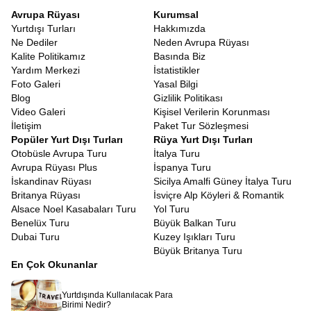
Avrupa Rüyası
Kurumsal
Yurtdışı Turları
Hakkımızda
Ne Dediler
Neden Avrupa Rüyası
Kalite Politikamız
Basında Biz
Yardım Merkezi
İstatistikler
Foto Galeri
Yasal Bilgi
Blog
Gizlilik Politikası
Video Galeri
Kişisel Verilerin Korunması
İletişim
Paket Tur Sözleşmesi
Popüler Yurt Dışı Turları
Rüya Yurt Dışı Turları
Otobüsle Avrupa Turu
İtalya Turu
Avrupa Rüyası Plus
İspanya Turu
İskandinav Rüyası
Sicilya Amalfi Güney İtalya Turu
Britanya Rüyası
İsviçre Alp Köyleri & Romantik
Alsace Noel Kasabaları Turu
Yol Turu
Benelüx Turu
Büyük Balkan Turu
Dubai Turu
Kuzey Işıkları Turu
Büyük Britanya Turu
En Çok Okunanlar
Yurtdışında Kullanılacak Para
Birimi Nedir?