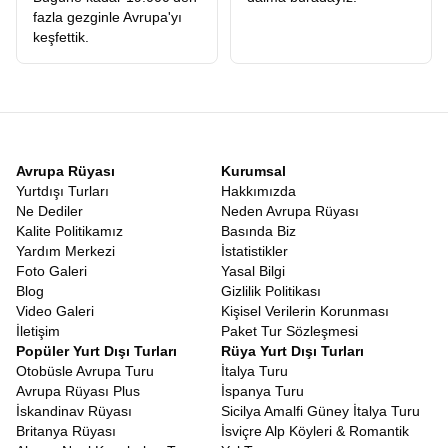
rotamızın en güzel yanı, Türk vatandaşları için büyük kolaylık
fazla gezginle Avrupa'yı
sağlayan
Vizesiz Balkan Turu
niteliği taşıyan ülkeleri
keşfettik.
kapsamasıdır. Makedonya, Arnavutluk, Karadağ, Bosna Hersek
ve Sırbistan gibi ülkeler, Türk pasaportuna vize uygulamayan dost
topraklardır. Pasaportunuzu cebinize koyup sanki şehir
değiştiriyormuşçasına ülke değiştirebilmenin verdiği o muazzam
özgürlük hissi paha biçilemezdir. Orta Avrupa kombinasyonlu
turlarımızda
Schengen vizesi
gerekebilirken, sadece Balkan
rotamız vizesiz seyahatin konforunu sunar.
Avrupa Rüyası
Kurumsal
Erken Rezervasyon Balkan Turu Fiyatları
Yurtdışı Turları
Hakkımızda
Seyahat sektöründeki en büyük sorunlardan biri, ilk bakışta
Ne Dediler
Neden Avrupa Rüyası
görünen fiyat ile turun sonunda harcanan toplam tutar arasındaki
Kalite Politikamız
Basında Biz
uçurumdur. Biz,
Balkan Turu Fiyatları
konusunda şeffaflığı ilke
Yardım Merkezi
İstatistikler
edindik. Web sitemizde gördüğünüz rakam, turun ana iskeletini
Foto Galeri
Yasal Bilgi
oluşturur ve gizli maliyet sürprizleriyle karşılaşmazsınız. Tüm
Blog
Gizlilik Politikası
ekstra turların fiyata dahil olması, diğer firmaların ekstra adı
Video Galeri
Kişisel Verilerin Korunması
altında topladığı yüzlerce Euro’nun cebinizde kalması demektir.
İletişim
Paket Tur Sözleşmesi
Fiyat-performans analizi yapıldığında, sunduğumuz hizmetin
Popüler Yurt Dışı Turları
Rüya Yurt Dışı Turları
kalitesi ve kapsamı, ödediğiniz her kuruşun karşılığını fazlasıyla
Otobüsle Avrupa Turu
İtalya Turu
verdiğimizi gösterecektir.
Erken rezervasyon Balkan turu
Avrupa Rüyası Plus
İspanya Turu
avantajlarını fırsata çevirebilirsiniz.
İskandinav Rüyası
Sicilya Amalfi Güney İtalya Turu
Adımızdaki rüya kelimesi tesadüf değildir. Katılımcılarımız için
Britanya Rüyası
İsviçre Alp Köyleri & Romantik
hazırladığımız
Balkan Rüyası Tur
konsepti, sadece turistik