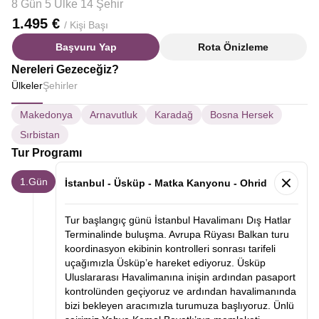
8 Gün 5 Ülke 14 Şehir
1.495 €
/ Kişi Başı
Başvuru Yap
Rota Önizleme
Nereleri Gezeceğiz?
Ülkeler
Şehirler
Makedonya
Arnavutluk
Karadağ
Bosna Hersek
Sırbistan
Tur Programı
1.Gün
İstanbul - Üsküp - Matka Kanyonu - Ohrid
Tur başlangıç günü İstanbul Havalimanı Dış Hatlar
Terminalinde buluşma. Avrupa Rüyası Balkan turu
koordinasyon ekibinin kontrolleri sonrası tarifeli
uçağımızla Üsküp’e hareket ediyoruz. Üsküp
Uluslararası Havalimanına inişin ardından pasaport
kontrolünden geçiyoruz ve ardından havalimanında
bizi bekleyen aracımızla turumuza başlıyoruz. Ünlü