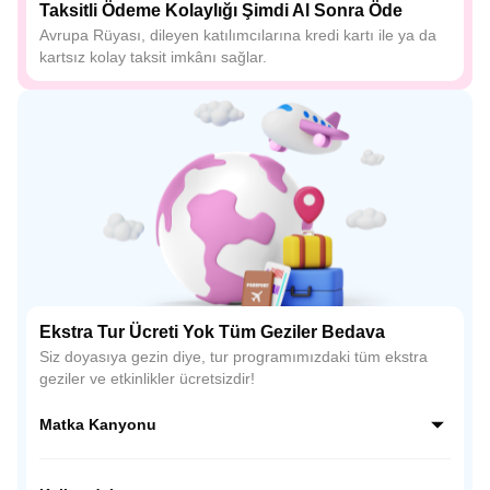
Taksitli Ödeme Kolaylığı Şimdi Al Sonra Öde
Avrupa Rüyası, dileyen katılımcılarına kredi kartı ile ya da
kartsız kolay taksit imkânı sağlar.
Ekstra Tur Ücreti Yok Tüm Geziler Bedava
Siz doyasıya gezin diye, tur programımızdaki tüm ekstra
geziler ve etkinlikler ücretsizdir!
Matka Kanyonu
Treska Nehri ile Vardar Nehri’nin buluştuğu bir alanda yer