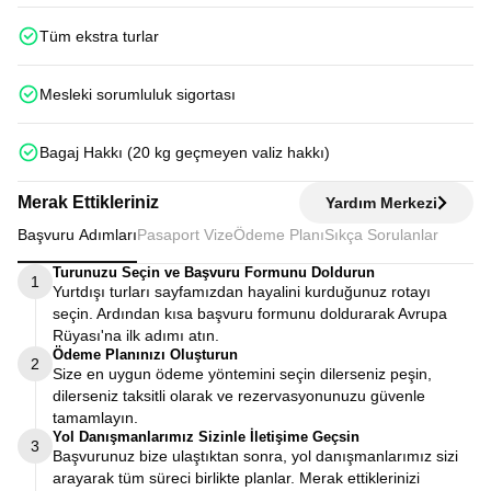
Tüm ekstra turlar
Mesleki sorumluluk sigortası
Bagaj Hakkı (20 kg geçmeyen valiz hakkı)
Merak Ettikleriniz
Yardım Merkezi
Başvuru Adımları
Pasaport Vize
Ödeme Planı
Sıkça Sorulanlar
Turunuzu Seçin ve Başvuru Formunu Doldurun
1
Yurtdışı turları sayfamızdan hayalini kurduğunuz rotayı
seçin. Ardından kısa başvuru formunu doldurarak Avrupa
Rüyası'na ilk adımı atın.
Ödeme Planınızı Oluşturun
2
Size en uygun ödeme yöntemini seçin dilerseniz peşin,
dilerseniz taksitli olarak ve rezervasyonunuzu güvenle
tamamlayın.
Yol Danışmanlarımız Sizinle İletişime Geçsin
3
Başvurunuz bize ulaştıktan sonra, yol danışmanlarımız sizi
arayarak tüm süreci birlikte planlar. Merak ettiklerinizi