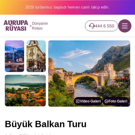
2026 turlarımız başladı hemen canlı takip edin.
Dünyanın
444 6 550
Rotası
Video Galeri
Foto Galeri
Büyük Balkan Turu