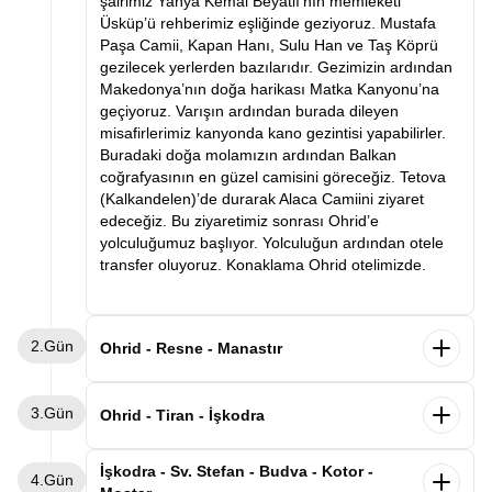
şairimiz Yahya Kemal Beyatlı’nın memleketi
Üsküp’ü rehberimiz eşliğinde geziyoruz. Mustafa
Paşa Camii, Kapan Hanı, Sulu Han ve Taş Köprü
gezilecek yerlerden bazılarıdır. Gezimizin ardından
Makedonya’nın doğa harikası Matka Kanyonu’na
geçiyoruz. Varışın ardından burada dileyen
misafirlerimiz kanyonda kano gezintisi yapabilirler.
Buradaki doğa molamızın ardından Balkan
coğrafyasının en güzel camisini göreceğiz. Tetova
(Kalkandelen)’de durarak Alaca Camiini ziyaret
edeceğiz. Bu ziyaretimiz sonrası Ohrid’e
yolculuğumuz başlıyor. Yolculuğun ardından otele
transfer oluyoruz. Konaklama Ohrid otelimizde.
2.Gün
Ohrid - Resne - Manastır
Sabah kahvaltının ardından otelden ayrılarak ilk
3.Gün
durağımız olan Resne’ye vardıktan sonra
Ohrid - Tiran - İşkodra
rehberimiz eşliğinde İttihat ve Terakkinin en ünlü
kişiliklerinden Resneli Niyazi’nin Sarayını ziyaret
Sabah kahvaltının ardından otelimizden ayrılarak
İşkodra - Sv. Stefan - Budva - Kotor -
4.Gün
edeceğiz. Ardından Manastır şehrine geçeceğiz.
Arnavutluk’un başkenti Tiran’a hareket ediyoruz.