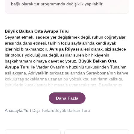
bağlı olarak tur programında değişiklik yapılabilir.
Büyük Balkan Orta Avrupa Turu
Seyahat etmek, sadece yer değiştirmek değil, ruhun coğrafyalar
arasında dans etmesi, tarihin tozlu sayfalarında kendi ayak
izlerinizi bırakmanızdır.
Avrupa Rüyası
ailesi olarak, sizi sadece
bir otobüs yolculuğuna değil, asırlar süren bir hikâyenin
başkahramanı olmaya davet ediyoruz.
Büyük
Balkan Orta
Avrupa Turu
ile Vardar Ovası’nın hüzünlü türküsünden Tuna’nın
asil akışına, Adriyatik’in turkuaz sularından Saraybosna’nın kahve
kokulu taş sokaklarına uzanan bu yolculukta, sınırların kalktığı,
kültürlerin kucaklaştığı bir masala uyanacaksınız. Bavullarınızı
değil, hayallerinizi hazırlayın çünkü bu rota, sıradan bir tatilden
çok daha fazlasını vaat ediyor.
Büyük balkan turunda hangi
Daha Fazla
ülkeler var?
Ya da
en iyi Balkan turu hangisi?
Sorularınıza
yanıt vereceğiz.
Anasayfa
/
Yurt Dışı Turları
/
Büyük Balkan Turu
Büyük Balkanlar ve Orta Avrupa Turu
Avrupa’nın en mistik, en tanıdık ve bir o kadar da keşfedilmeyi
bekleyen coğrafyalarına doğru yola çıkarken, pusulamız tarihin ve
doğanın en cömert olduğu toprakları gösteriyor.
Büyük