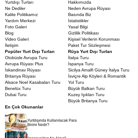
Yurtdışı Turları
Hakkımızda
Ne Dediler
Neden Avrupa Rüyası
Kalite Politikamız
Basında Biz
Yardım Merkezi
İstatistikler
Foto Galeri
Yasal Bilgi
Blog
Gizlilik Politikası
Video Galeri
Kişisel Verilerin Korunması
İletişim
Paket Tur Sözleşmesi
Popüler Yurt Dışı Turları
Rüya Yurt Dışı Turları
Otobüsle Avrupa Turu
İtalya Turu
Avrupa Rüyası Plus
İspanya Turu
İskandinav Rüyası
Sicilya Amalfi Güney İtalya Turu
Britanya Rüyası
İsviçre Alp Köyleri & Romantik
Alsace Noel Kasabaları Turu
Yol Turu
Benelüx Turu
Büyük Balkan Turu
Dubai Turu
Kuzey Işıkları Turu
Büyük Britanya Turu
En Çok Okunanlar
Yurtdışında Kullanılacak Para
Birimi Nedir?