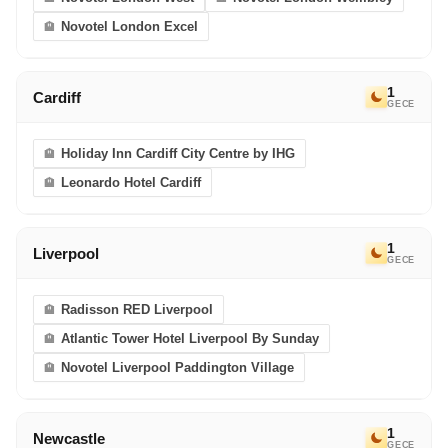
eriyor. Bir sonraki Avrupa Rüyası’nda görüşmek
Novotel London Excel
dileğiyle!
1
Cardiff
GECE
Holiday Inn Cardiff City Centre by IHG
Leonardo Hotel Cardiff
1
Liverpool
GECE
Radisson RED Liverpool
Atlantic Tower Hotel Liverpool By Sunday
Novotel Liverpool Paddington Village
1
Newcastle
GECE