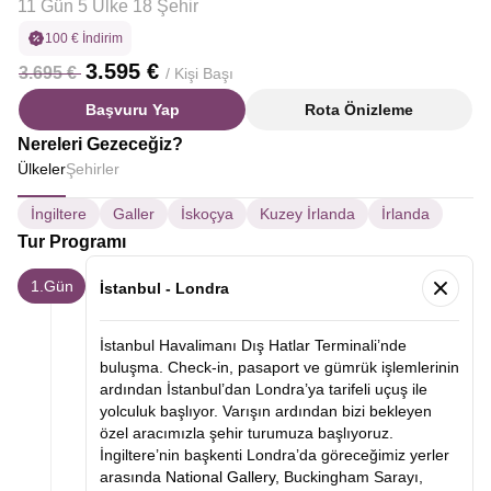
11 Gün 5 Ülke 18 Şehir
100 € İndirim
3.595 €
3.695 €
/ Kişi Başı
Başvuru Yap
Rota Önizleme
Nereleri Gezeceğiz?
Ülkeler
Şehirler
İngiltere
Galler
İskoçya
Kuzey İrlanda
İrlanda
Tur Programı
1.Gün
İstanbul - Londra
İstanbul Havalimanı Dış Hatlar Terminali’nde
buluşma. Check-in, pasaport ve gümrük işlemlerinin
ardından İstanbul’dan Londra’ya tarifeli uçuş ile
yolculuk başlıyor. Varışın ardından bizi bekleyen
özel aracımızla şehir turumuza başlıyoruz.
İngiltere’nin başkenti Londra’da göreceğimiz yerler
arasında
National Gallery,
Buckingham Sarayı,