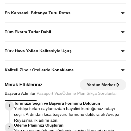
Yıllardır bu tur rotasını birebir uygulayan ve deneyimleyen
rehberler eşliğinde gezerek; şehirleri sadece görmekle
En Kapsamlı Britanya Turu Rotası
kalmaz, anlatımlarla şehirleri dolu dolu keşfedersiniz.
İngiltere, İskoçya, Galler ve Kuzey İrlanda’yı tek turda
kapsayan bu özenle planlanmış rota, “orayı da görebilir
Tüm Ekstra Turlar Dahil
miydik?” sorusunu geride bırakan bir deneyim sunar.
Yola çıktığınızda sürpriz ödemelerle karşılaşmazsınız.
Ekstra tur ücreti alınmaz; programda yer alan tüm geziler
Türk Hava Yolları Kalitesiyle Uçuş
fiyata dahildir.
Dünyanın en iyi havayollarından biri olan Türk Hava
Yolları’nın konforu ve hizmet kalitesiyle seyahat edersiniz.
Kaliteli Zincir Otellerde Konaklama
Diğer turlarda şehirden 20–30 km uzaktaki otellerde
Merak Ettikleriniz
Yardım Merkezi
kalınırken, Avrupa Rüyası’nda merkeze yakın kaliteli zincir
Başvuru Adımları
Pasaport Vize
Ödeme Planı
Sıkça Sorulanlar
otellerde konaklayarak zamanınızı verimli kullanırsınız.
Turunuzu Seçin ve Başvuru Formunu Doldurun
1
Yurtdışı turları sayfamızdan hayalini kurduğunuz rotayı
seçin. Ardından kısa başvuru formunu doldurarak Avrupa
Rüyası'na ilk adımı atın.
Ödeme Planınızı Oluşturun
2
Size en uygun ödeme yöntemini seçin dilerseniz peşin,