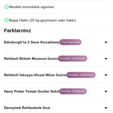
Mesleki sorumluluk sigortası
Bagaj Hakkı (20 kg geçmeyen valiz hakkı)
Farklarımız
Edinburgh’ta 2 Gece Konaklama
Özel Ayrıcalık
Birçok turda hızlıca geçilen Edinburgh’ta iki gece
konaklayarak şehri aceleye getirmeden, İskoç ruhunu
Rehberli British Museum Gezisi
Kulaklık Sistemiyle
gerçekten hissederek keşfedersiniz.
Alanında uzman rehber eşliğinde ve kulaklık sistemiyle
yapılan bu özel gezide, birçok turda yer almayan British
Rehberli İskoçya Ulusal Müze Gezisi
Kulaklık Sistemiyle
Museum’u eserlerin hikayelerini dinleyerek gezersiniz.
Uzman rehber anlatımı ve kulaklık sistemiyle, dünyaca
ünlü kopya koyun Dolly dahil olmak üzere İskoçya’nın
Harry Potter Temalı Geziler Dahil
Rehber Eşliğinde
bilim ve tarih mirasını net şekilde keşfedersiniz.
Harry Potter’a ilham veren Elephant House Cafe,
Greyfriars Kirkyard ve Oxford Üniversitesi binalarını
Deneyimli Rehberlerle Gezi
kapsayan özel geziler tur programına dahildir.