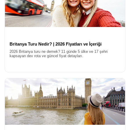
üniversitelerine ev sahipliği yapan Oxford gibi şehirleri de kapsar.
Harry Potter filmlerine ilham veren yemek salonlarını, J.R.R.
Tolkien’in ve C.S. Lewis’in yürüdüğü sokakları adımlamak,
edebiyatseverler için paha biçilemez bir deneyimdir.
Rotanızın devamında, sanayi devriminin beşiği Manchester ve
efsanevi müzik grubu The Beatles’ın doğduğu şehir Liverpool sizi
bekler. Liverpool’un liman bölgesi, UNESCO Dünya Mirası
Britanya Turu Nedir? | 2026 Fiyatları ve İçeriği
listesindedir ve burada geçireceğiniz vakit, İngiltere’nin kültürel
çeşitliliğini anlamanız için harika bir fırsattır. Ayrıca, Roma
2026 Britanya turu ne demek? 11 günde 5 ülke ve 17 şehri
kapsayan dev rota ve güncel fiyat detayları.
döneminden kalan hamamlarıyla ünlü Bath şehri veya
Shakespeare’in doğduğu kasaba olan Stratford upon Avon,
İngiltere Turu
deneyiminizi zenginleştiren diğer duraklar
arasındadır.
İrlanda Dahil Birleşik Krallık ve İngiltere Turları
Sadece görmek değil, anlamak ve yaşamak isteyenler için
İngiltere Kültür Turları
büyük önem taşır. İngiliz kültürü, nezaket
kuralları, çay saatleri, pub kültürü, kraliyet gelenekleri ve edebiyat
mirasıyla örülüdür. Tur boyunca rehberleriniz, size İngiliz yaşam
tarzının inceliklerini anlatır. Neden soldan trafik aktığını, telefon
kulübelerinin neden kırmızı olduğunu veya İngiliz kahvaltısının
olmazsa olmazlarını öğrenirsiniz. Müzeler, katedraller ve
üniversiteler, bu kültürel birikimin somut kanıtlarıdır. Bizimle