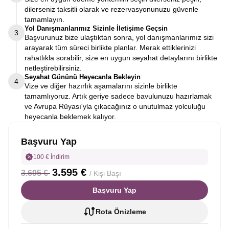
dilerseniz taksitli olarak ve rezervasyonunuzu güvenle
tamamlayın.
Yol Danışmanlarımız Sizinle İletişime Geçsin
3
Başvurunuz bize ulaştıktan sonra, yol danışmanlarımız sizi
arayarak tüm süreci birlikte planlar. Merak ettiklerinizi
rahatlıkla sorabilir, size en uygun seyahat detaylarını birlikte
netleştirebilirsiniz.
Seyahat Gününü Heyecanla Bekleyin
4
Vize ve diğer hazırlık aşamalarını sizinle birlikte
tamamlıyoruz. Artık geriye sadece bavulunuzu hazırlamak
ve Avrupa Rüyası'yla çıkacağınız o unutulmaz yolculuğu
heyecanla beklemek kalıyor.
Başvuru Yap
100 € İndirim
3.595 €
3.695 €
/ Kişi Başı
Başvuru Yap
Rota Önizleme