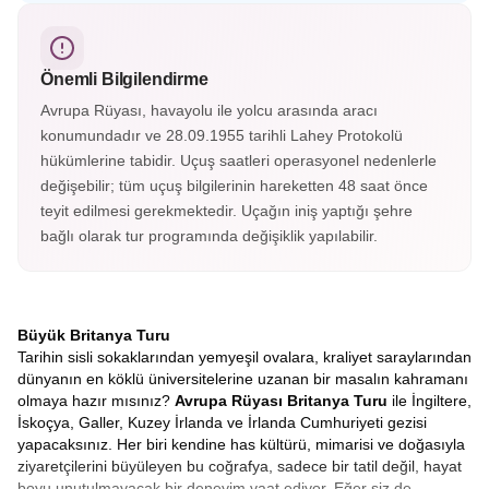
kontluğunun merkezi Chester, İngiltere’nin en çok
fotoğraflanan saatine ev sahipliği yapıyor. Eşsiz İngiliz
mimarisiyle keşfedilmesi gereken şehirlerden.
Önemli Bilgilendirme
Avrupa Rüyası, havayolu ile yolcu arasında aracı
konumundadır ve 28.09.1955 tarihli Lahey Protokolü
hükümlerine tabidir. Uçuş saatleri operasyonel nedenlerle
değişebilir; tüm uçuş bilgilerinin hareketten 48 saat önce
teyit edilmesi gerekmektedir. Uçağın iniş yaptığı şehre
bağlı olarak tur programında değişiklik yapılabilir.
Büyük Britanya Turu
Tarihin sisli sokaklarından yemyeşil ovalara, kraliyet saraylarından
dünyanın en köklü üniversitelerine uzanan bir masalın kahramanı
olmaya hazır mısınız?
Avrupa Rüyası Britanya Turu
ile İngiltere,
İskoçya, Galler, Kuzey İrlanda ve İrlanda Cumhuriyeti gezisi
yapacaksınız. Her biri kendine has kültürü, mimarisi ve doğasıyla
ziyaretçilerini büyüleyen bu coğrafya, sadece bir tatil değil, hayat
boyu unutulmayacak bir deneyim vaat ediyor. Eğer siz de