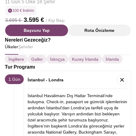
11 Gün 5 Ülke 18 Şehir
100 € İndirim
3.595 €
3.695 €
/ Kişi Başı
Başvuru Yap
Rota Önizleme
Nereleri Gezeceğiz?
Ülkeler
Şehirler
İngiltere
Galler
İskoçya
Kuzey İrlanda
İrlanda
Tur Programı
1.Gün
İstanbul - Londra
İstanbul Havalimanı Dış Hatlar Terminali’nde
buluşma. Check-in, pasaport ve gümrük işlemlerinin
ardından İstanbul’dan Londra’ya tarifeli uçuş ile
yolculuk başlıyor. Varışın ardından bizi bekleyen
özel aracımızla şehir turumuza başlıyoruz.
İngiltere’nin başkenti Londra’da göreceğimiz yerler
arasında
National Gallery,
Buckingham Sarayı,