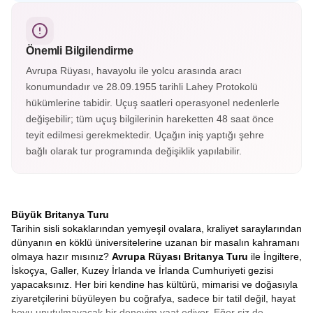
kontluğunun merkezi Chester, İngiltere’nin en çok
fotoğraflanan saatine ev sahipliği yapıyor. Eşsiz İngiliz
mimarisiyle keşfedilmesi gereken şehirlerden.
Önemli Bilgilendirme
Avrupa Rüyası, havayolu ile yolcu arasında aracı
konumundadır ve 28.09.1955 tarihli Lahey Protokolü
hükümlerine tabidir. Uçuş saatleri operasyonel nedenlerle
değişebilir; tüm uçuş bilgilerinin hareketten 48 saat önce
teyit edilmesi gerekmektedir. Uçağın iniş yaptığı şehre
bağlı olarak tur programında değişiklik yapılabilir.
Büyük Britanya Turu
Tarihin sisli sokaklarından yemyeşil ovalara, kraliyet saraylarından
dünyanın en köklü üniversitelerine uzanan bir masalın kahramanı
olmaya hazır mısınız?
Avrupa Rüyası Britanya Turu
ile İngiltere,
İskoçya, Galler, Kuzey İrlanda ve İrlanda Cumhuriyeti gezisi
yapacaksınız. Her biri kendine has kültürü, mimarisi ve doğasıyla
ziyaretçilerini büyüleyen bu coğrafya, sadece bir tatil değil, hayat
boyu unutulmayacak bir deneyim vaat ediyor. Eğer siz de