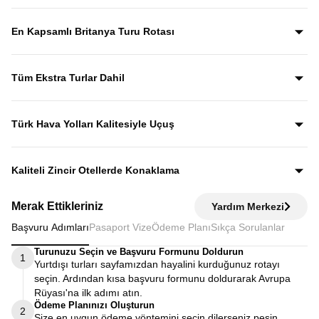
Yıllardır bu tur rotasını birebir uygulayan ve deneyimleyen
rehberler eşliğinde gezerek; şehirleri sadece görmekle
En Kapsamlı Britanya Turu Rotası
kalmaz, anlatımlarla şehirleri dolu dolu keşfedersiniz.
İngiltere, İskoçya, Galler ve Kuzey İrlanda’yı tek turda
kapsayan bu özenle planlanmış rota, “orayı da görebilir
Tüm Ekstra Turlar Dahil
miydik?” sorusunu geride bırakan bir deneyim sunar.
Yola çıktığınızda sürpriz ödemelerle karşılaşmazsınız.
Ekstra tur ücreti alınmaz; programda yer alan tüm geziler
Türk Hava Yolları Kalitesiyle Uçuş
fiyata dahildir.
Dünyanın en iyi havayollarından biri olan Türk Hava
Yolları’nın konforu ve hizmet kalitesiyle seyahat edersiniz.
Kaliteli Zincir Otellerde Konaklama
Diğer turlarda şehirden 20–30 km uzaktaki otellerde
Merak Ettikleriniz
Yardım Merkezi
kalınırken, Avrupa Rüyası’nda merkeze yakın kaliteli zincir
Başvuru Adımları
Pasaport Vize
Ödeme Planı
Sıkça Sorulanlar
otellerde konaklayarak zamanınızı verimli kullanırsınız.
Turunuzu Seçin ve Başvuru Formunu Doldurun
1
Yurtdışı turları sayfamızdan hayalini kurduğunuz rotayı
seçin. Ardından kısa başvuru formunu doldurarak Avrupa
Rüyası'na ilk adımı atın.
Ödeme Planınızı Oluşturun
2
Size en uygun ödeme yöntemini seçin dilerseniz peşin,