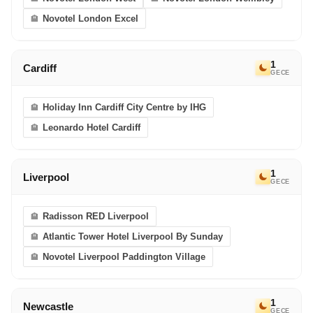
eriyor. Bir sonraki Avrupa Rüyası’nda görüşmek
Novotel London Excel
dileğiyle!
1
Cardiff
GECE
Holiday Inn Cardiff City Centre by IHG
Leonardo Hotel Cardiff
1
Liverpool
GECE
Radisson RED Liverpool
Atlantic Tower Hotel Liverpool By Sunday
Novotel Liverpool Paddington Village
1
Newcastle
GECE