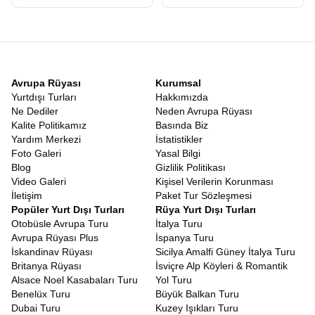
Sadece İngiltere değil, tüm adayı kapsayan geniş bir rota
düşünüyorsanız,
Britanya Tur Fiyatları
araştırması yaparken
turun içeriğine dikkat etmelisiniz. Bazı turlar sadece birkaç ana
şehri kapsarken Avrupa Rüyasının
Büyük Britanya turu
5 ülkeyi
ve 16 şehri kapsayan Grand Tour niteliğindedir. Fiyat performans
açısından bakıldığında 10 gece konaklamalı bu devasa rota,
Avrupa Rüyası
Kurumsal
ödediğiniz ücretin karşılığını fazlasıyla verir. Farklı birçok ülkeyi
Yurtdışı Turları
Hakkımızda
gezmek kültürel keşiflerin yapılmasını ve böylelikle gezgin
Ne Dediler
Neden Avrupa Rüyası
ruhunuzun daha da canlanmasını sağlar.
Kalite Politikamız
Basında Biz
Dünya, keşfedilmeyi bekleyen hazinelerle dolu ve Büyük Britanya,
Yardım Merkezi
İstatistikler
bu hazinenin en parlak mücevherlerinden biridir. İster tarih
Foto Galeri
Yasal Bilgi
meraklısı olun ister doğa aşığı ister sadece yeni kültürler tanımak
Blog
Gizlilik Politikası
isteyen bir gezgin bu coğrafyada sizi mutlu edecek bir şeyler
Video Galeri
Kişisel Verilerin Korunması
mutlaka vardır. Avrupa Rüyası, yılların verdiği tecrübe ve
İletişim
Paket Tur Sözleşmesi
kusursuz organizasyon yeteneğiyle, size sadece valizinizi
Popüler Yurt Dışı Turları
Rüya Yurt Dışı Turları
hazırlayıp yola çıkma kolaylığını sunuyor.
İngiltere Turu
,
İskoçya
Otobüsle Avrupa Turu
İtalya Turu
Turu
ve
İrlanda Turu
gibi ayrı ayrı planlanması zor olan rotaları
Avrupa Rüyası Plus
İspanya Turu
tek bir seferde, yorulmadan ve keyifle gezmek için
Avrupa
İskandinav Rüyası
Sicilya Amalfi Güney İtalya Turu
Rüyası Büyük Britanya Turu
sizleri bekliyor.
Britanya Rüyası
İsviçre Alp Köyleri & Romantik
Alsace Noel Kasabaları Turu
Yol Turu
Benelüx Turu
Büyük Balkan Turu
Dubai Turu
Kuzey Işıkları Turu