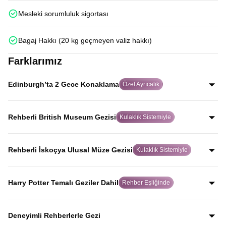
Mesleki sorumluluk sigortası
Bagaj Hakkı (20 kg geçmeyen valiz hakkı)
Farklarımız
Edinburgh’ta 2 Gece Konaklama
Özel Ayrıcalık
Birçok turda hızlıca geçilen Edinburgh’ta iki gece
konaklayarak şehri aceleye getirmeden, İskoç ruhunu
Rehberli British Museum Gezisi
Kulaklık Sistemiyle
gerçekten hissederek keşfedersiniz.
Alanında uzman rehber eşliğinde ve kulaklık sistemiyle
yapılan bu özel gezide, birçok turda yer almayan British
Rehberli İskoçya Ulusal Müze Gezisi
Kulaklık Sistemiyle
Museum’u eserlerin hikayelerini dinleyerek gezersiniz.
Uzman rehber anlatımı ve kulaklık sistemiyle, dünyaca
ünlü kopya koyun Dolly dahil olmak üzere İskoçya’nın
Harry Potter Temalı Geziler Dahil
Rehber Eşliğinde
bilim ve tarih mirasını net şekilde keşfedersiniz.
Harry Potter’a ilham veren Elephant House Cafe,
Greyfriars Kirkyard ve Oxford Üniversitesi binalarını
Deneyimli Rehberlerle Gezi
kapsayan özel geziler tur programına dahildir.