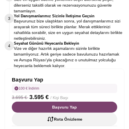
dilerseniz taksitli olarak ve rezervasyonunuzu güvenle
tamamlayın.
Yol Danışmanlarımız Sizinle İletişime Geçsin
3
Başvurunuz bize ulaştıktan sonra, yol danışmanlarımız sizi
arayarak tüm süreci birlikte planlar. Merak ettiklerinizi
rahatlıkla sorabilir, size en uygun seyahat detaylarını birlikte
netleştirebilirsiniz.
Seyahat Gününü Heyecanla Bekleyin
4
Vize ve diğer hazırlık aşamalarını sizinle birlikte
tamamlıyoruz. Artık geriye sadece bavulunuzu hazırlamak
ve Avrupa Rüyası'yla çıkacağınız o unutulmaz yolculuğu
heyecanla beklemek kalıyor.
Başvuru Yap
100 € İndirim
3.595 €
3.695 €
/ Kişi Başı
Başvuru Yap
Rota Önizleme