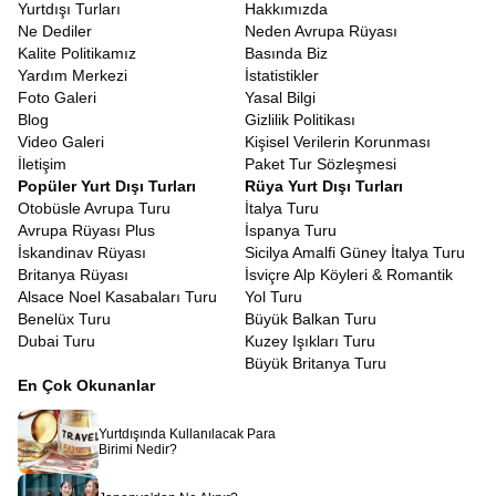
Yurtdışı Turları
Hakkımızda
Ne Dediler
Neden Avrupa Rüyası
Kalite Politikamız
Basında Biz
Yardım Merkezi
İstatistikler
Foto Galeri
Yasal Bilgi
Blog
Gizlilik Politikası
Video Galeri
Kişisel Verilerin Korunması
İletişim
Paket Tur Sözleşmesi
Popüler Yurt Dışı Turları
Rüya Yurt Dışı Turları
Otobüsle Avrupa Turu
İtalya Turu
Avrupa Rüyası Plus
İspanya Turu
İskandinav Rüyası
Sicilya Amalfi Güney İtalya Turu
Britanya Rüyası
İsviçre Alp Köyleri & Romantik
Alsace Noel Kasabaları Turu
Yol Turu
Benelüx Turu
Büyük Balkan Turu
Dubai Turu
Kuzey Işıkları Turu
Büyük Britanya Turu
En Çok Okunanlar
Yurtdışında Kullanılacak Para
Birimi Nedir?