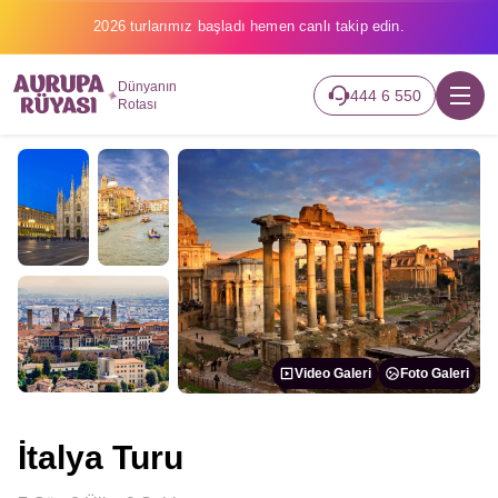
2026 turlarımız başladı hemen canlı takip edin.
Dünyanın
444 6 550
Rotası
Video Galeri
Foto Galeri
İtalya Turu