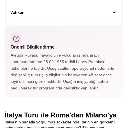
Bergamo, İtalya’nın Lombardiya bölgesinde yer alan tarihi
bir şehirdir. Üst ve alt şehir olarak ikiye ayrılan Bergamo,
Vatikan
Orta Çağ surları, dar sokakları ve muhteşem
manzaralarıyla büyüler.
Vatikan, dünyanın en küçük bağımsız devletidir. Katolik
dünyasının merkezi olan bu kutsal şehirde Aziz Petrus
Bazilikası, Vatikan Müzeleri ve Michelangelo’nun eseri ünlü
Sistina Şapeli bulunur.
Önemli Bilgilendirme
Avrupa Rüyası, havayolu ile yolcu arasında aracı
konumundadır ve 28.09.1955 tarihli Lahey Protokolü
hükümlerine tabidir. Uçuş saatleri operasyonel nedenlerle
değişebilir; tüm uçuş bilgilerinin hareketten 48 saat önce
teyit edilmesi gerekmektedir. Uçağın iniş yaptığı şehre
bağlı olarak tur programında değişiklik yapılabilir.
İtalya Turu ile Roma'dan Milano'ya
İtalya’nın sanatla yoğrulmuş sokaklarında, tarihin en görkemli
sahnelerine tanıklık etmeye hazır mısınız? Biz, seyahat