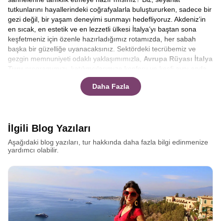
tutkunlarını hayallerindeki coğrafyalarla buluştururken, sadece bir
gezi değil, bir yaşam deneyimi sunmayı hedefliyoruz. Akdeniz’in
en sıcak, en estetik ve en lezzetli ülkesi İtalya’yı baştan sona
keşfetmeniz için özenle hazırladığımız rotamızda, her sabah
başka bir güzelliğe uyanacaksınız. Sektördeki tecrübemiz ve
gezgin memnuniyeti odaklı yaklaşımımızla,
Avrupa Rüyası İtalya
Turu
programımızı, katılımcılarımıza konforu ve keşfi aynı anda
yaşatacak şekilde dizayn ettik. Çizmenin ucundan topuğuna değil,
Daha Fazla
kalbine ve ruhuna dokunan bu yolculukta, bize katılın ve sınırların
ötesindeki güzellikleri birlikte keşfedelim.
Akdeniz havzasının en popüler destinasyonu olan İtalya, her
köşesinde farklı bir hikaye barındırır. Bu hikayeleri yerinde
İlgili Blog Yazıları
dinlemeniz ve atmosferi ciğerlerinize kadar solumanız için
kapsamlı
İtalya Turları
hazırladık. Klasikleşmiş rotaların dışına
Aşağıdaki blog yazıları, tur hakkında daha fazla bilgi edinmenize
çıkarak hem popüler meydanları hem de gizli kalmış sokakları
yardımcı olabilir.
arşınlıyoruz. Kolezyum’un gölgesinde gladyatörlerin izini
sürerken, İspanyol Merdivenlerinde bir Roma dondurması
yemenin tadına varacaksınız. Amacımız, size sadece turistik
yerleri göstermek değil, İtalyan yaşam tarzını, o meşhur dolce
vitayı deneyimlemektir.
Büyük İtalya turu nedir, En iyi İtalya
turu hangisi
diye akılınıza bazı sorular takılabilir. Tüm cevapları
burada bulacaksınız.