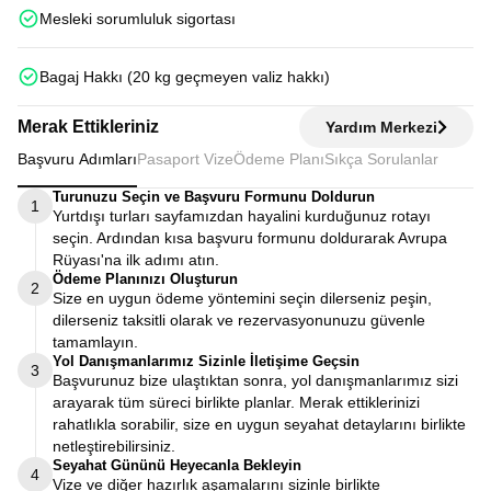
Mesleki sorumluluk sigortası
Bagaj Hakkı (20 kg geçmeyen valiz hakkı)
Merak Ettikleriniz
Yardım Merkezi
Başvuru Adımları
Pasaport Vize
Ödeme Planı
Sıkça Sorulanlar
Turunuzu Seçin ve Başvuru Formunu Doldurun
1
Yurtdışı turları sayfamızdan hayalini kurduğunuz rotayı
seçin. Ardından kısa başvuru formunu doldurarak Avrupa
Rüyası'na ilk adımı atın.
Ödeme Planınızı Oluşturun
2
Size en uygun ödeme yöntemini seçin dilerseniz peşin,
dilerseniz taksitli olarak ve rezervasyonunuzu güvenle
tamamlayın.
Yol Danışmanlarımız Sizinle İletişime Geçsin
3
Başvurunuz bize ulaştıktan sonra, yol danışmanlarımız sizi
arayarak tüm süreci birlikte planlar. Merak ettiklerinizi
rahatlıkla sorabilir, size en uygun seyahat detaylarını birlikte
netleştirebilirsiniz.
Seyahat Gününü Heyecanla Bekleyin
4
Vize ve diğer hazırlık aşamalarını sizinle birlikte