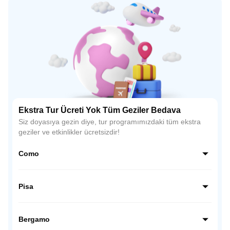
Ekstra Tur Ücreti Yok Tüm Geziler Bedava
Siz doyasıya gezin diye, tur programımızdaki tüm ekstra
geziler ve etkinlikler ücretsizdir!
Como
Como, İtalya’nın kuzeyinde, Alpler’in eteklerinde yer alan
büyüleyici bir göl şehridir. Lüks villaları, tekne gezileri ve
Pisa
muhteşem göl manzaralarıyla romantik atmosferiyle
ünlüdür.
Pisa, İtalya’nın Toskana bölgesinde yer alır ve dünyaca
ünlü eğik kulesiyle tanınır. Mucizeler Meydanı’ndaki
Bergamo
katedral, vaftizhane ve kule, şehrin simgesidir.