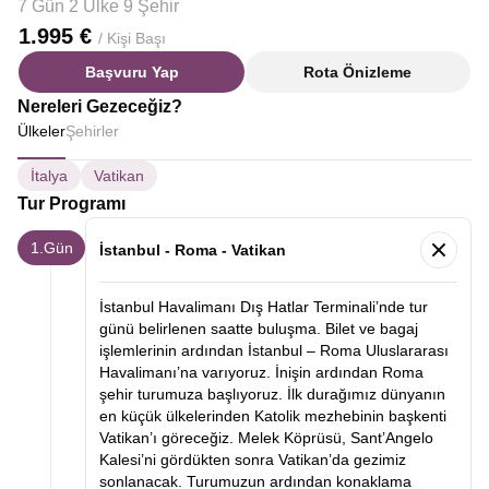
7 Gün 2 Ülke 9 Şehir
1.995 €
/ Kişi Başı
Başvuru Yap
Rota Önizleme
Nereleri Gezeceğiz?
Ülkeler
Şehirler
İtalya
Vatikan
Tur Programı
1.Gün
İstanbul - Roma - Vatikan
İstanbul Havalimanı Dış Hatlar Terminali’nde tur
günü belirlenen saatte buluşma. Bilet ve bagaj
işlemlerinin ardından İstanbul – Roma Uluslararası
Havalimanı’na varıyoruz. İnişin ardından Roma
şehir turumuza başlıyoruz. İlk durağımız dünyanın
en küçük ülkelerinden Katolik mezhebinin başkenti
Vatikan’ı göreceğiz. Melek Köprüsü, Sant’Angelo
Kalesi’ni gördükten sonra Vatikan’da gezimiz
sonlanacak. Turumuzun ardından konaklama