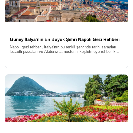
güvenli ve konforlu bir tatil vaat ediyor.
Uçaklı İtalya Turu
Konforlu bir başlangıç, güzel bir seyahatin anahtarıdır. Bu yüzden
yolculuğumuzu, Türk Hava Yolları gibi seçkin havayolu
şirketlerinin tarifeli seferleriyle gerçekleştiriyoruz.
Uçaklı İtalya
Turu
konseptimiz sayesinde, İstanbul’dan İtalya’ya en hızlı ve
Güney İtalya'nın En Büyük Şehri Napoli Gezi Rehberi
rahat şekilde ulaşıyorsunuz. Otobüs yolculuklarının yoruculuğunu
Napoli gezi rehberi, İtalya'nın bu renkli şehrinde tarihi sarayları,
sadece şehirler arası kısa ve keyifli transferlere indirgiyor,
lezzetli pizzaları ve Akdeniz atmosferini keşfetmeye rehberlik
enerjinizi yollarda değil, gezilecek muhteşem meydanlarda
eder. Kültür ve lezzet dolu bir Napoli serüveni için ipuçları sunar.
harcamanızı sağlıyoruz. Havalimanında başlayan hizmet
kalitemiz, dönüş uçağına binene kadar kesintisiz devam ediyor.
Sektördeki pek çok turun aksine, biz misafirlerimizden tur
esnasında ekstra tur adı altında ilave ücretler talep etmiyoruz.
Ekstra Turlar dahil İtalya
kavramını, tüm ekstra turlar fiyata dahil
prensibiyle yeniden tanımlıyoruz. Como Gölü’ne gitmek için Pisa
Kulesi’ni görmek için veya Venedik’te vaporettoya binmek için
otobüste elini cebine atan gezginler görmek istemiyoruz. Bizim
felsefemizde, gidilen coğrafyanın görülmesi gereken her noktası,
paketin doğal bir parçasıdır ve misafirlerimiz bütçelerini henüz
yola çıkmadan net bir şekilde bilirler.
Her şey Dahil İtalya Turu Fiyatları
Kaliteli bir hizmetin ulaşılabilir olması gerektiğine inanıyoruz.