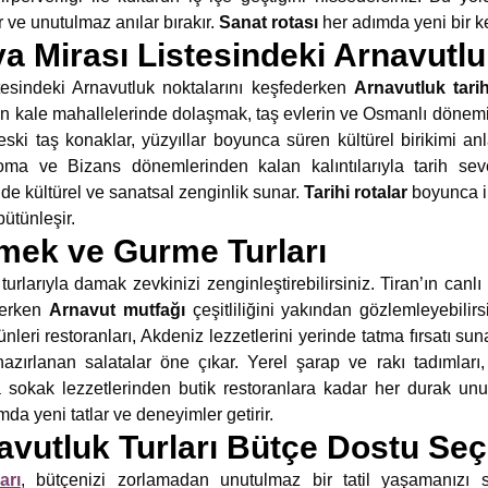
ur ve unutulmaz anılar bırakır.
Sanat rotası
her adımda yeni bir ke
Mirası Listesindeki Arnavutluk
indeki Arnavutluk noktalarını keşfederken
Arnavutluk tarih
at’in kale mahallelerinde dolaşmak, taş evlerin ve Osmanlı döne
ski taş konaklar, yüzyıllar boyunca süren kültürel birikimi anl
 Roma ve Bizans dönemlerinden kalan kalıntılarıyla tarih seve
 kültürel ve sanatsal zenginlik sunar.
Tarihi rotalar
boyunca i
bütünleşir.
mek ve Gurme Turları
larıyla damak zevkinizi zenginleştirebilirsiniz. Tiran’ın canlı
derken
Arnavut mutfağı
çeşitliliğini yakından gözlemleyebilir
nleri restoranları, Akdeniz lezzetlerini yerinde tatma fırsatı sun
 hazırlanan salatalar öne çıkar. Yerel şarap ve rakı tadımlar
 sokak lezzetlerinden butik restoranlara kadar her durak unu
da yeni tatlar ve deneyimler getirir.
vutluk Turları Bütçe Dostu Seç
arı
, bütçenizi zorlamadan unutulmaz bir tatil yaşamanızı sa