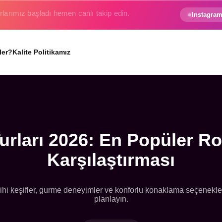
e gezginin hayali gerçek oluyor.
Instagram
ler?
Kalite Politikamız
urları 2026: En Popüler Rot
Karşılaştırması
tarihi keşifler, gurme deneyimler ve konforlu konaklama seçenekleri
planlayın.