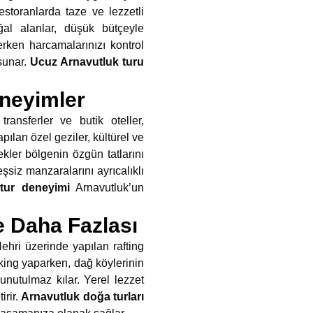
restoranlarda taze ve lezzetli
ğal alanlar, düşük bütçeyle
erken harcamalarınızı kontrol
sunar.
Ucuz Arnavutluk turu
eneyimler
ransferler ve butik oteller,
ılan özel geziler, kültürel ve
kler bölgenin özgün tatlarını
eşsiz manzaralarını ayrıcalıklı
tur deneyimi
Arnavutluk’un
e Daha Fazlası
Nehri üzerinde yapılan rafting
ing yaparken, dağ köylerinin
ı unutulmaz kılar. Yerel lezzet
irir.
Arnavutluk doğa turları