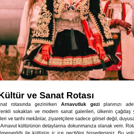
Kültür ve Sanat Rotası
anat rotasında gezinirken
Arnavutluk gezi
planınızı ade
n renkli sokakları ve modern sanat galerileri, ülkenin çağdaş
lyeleri ve tarihi mekânlar, ziyaretçilere sadece görsel değil, duy
Arnavut kültürünün detaylarına dokunmanıza olanak verir. Rota
afirperverliği ile kültürün iç içe geçtiğini hissedersiniz. Bu y