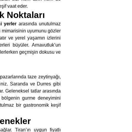
şif vaat eder.
 Noktaları
i yerler
arasında unutulmaz
mi mimarisinin uyumunu gözler
atır ve yerel yaşamın izlerini
rleri büyüler. Arnavutluk’un
lerlerken geçmişin dokusu ve
 pazarlarında taze zeytinyağı,
siniz. Saranda ve Durres gibi
ar. Geleneksel tatlar arasında
ı, bölgenin gurme deneyimini
tulmaz bir gastronomik keşif
enekler
ğlar. Tiran’ın uygun fiyatlı