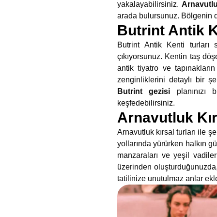
yakalayabilirsiniz.
Arnavutluk
arada bulursunuz. Bölgenin doğ
Butrint Antik K
Butrint Antik Kenti turları 
çıkıyorsunuz. Kentin taş döş
antik tiyatro ve tapınakları
zenginliklerini detaylı bir
Butrint gezisi
planınızı b
keşfedebilirsiniz.
Arnavutluk Kır
Arnavutluk kırsal turları il
yollarında yürürken halkın gü
manzaraları ve yeşil vadile
üzerinden oluşturduğunuzda, 
tatilinize unutulmaz anlar ek