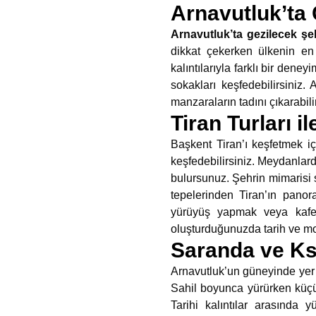
Arnavutluk’ta 
Arnavutluk’ta gezilecek şeh
dikkat çekerken ülkenin en 
kalıntılarıyla farklı bir den
sokakları keşfedebilirsiniz.
manzaraların tadını çıkarabili
Tiran Turları i
Başkent Tiran’ı keşfetmek i
keşfedebilirsiniz. Meydanlard
bulursunuz. Şehrin mimarisi s
tepelerinden Tiran’ın panor
yürüyüş yapmak veya kafe
oluşturduğunuzda tarih ve mod
Saranda ve Ks
Arnavutluk’un güneyinde yer 
Sahil boyunca yürürken küçük 
Tarihi kalıntılar arasında 