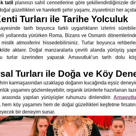
 tatil
planınızı sahil cennetlerine göre şekillendirdiğinizde din
al güzellikleri ve hareketli şehir yaşamı, ziyaretinizi her açıdan
enti Turları ile Tarihe Yolculuk
sayesinde tarih boyunca farklı uygarlıkların izlerini sürebi
eli yollarında yürürken Roma, Bizans ve Osmanlı dönemlerinden
n mistik atmosferini hissedebilirsiniz. Turlar boyunca rehberler
 şekilde aktarır. Doğal manzaralarla çevrili alanda yürüyüş y
u turlar üzerinden yaparak Arnavutluk’un tarih dolu köş
sal Turları ile Doğa ve Köy Den
e şehrin karmaşasından uzaklaşıp doğanın kucağında eşsiz deneyi
nlük yaşamını gözlemleyebilir, organik ürünlerle hazırlanan taze 
r arasında yapılan yürüyüşler ruhunuzu dinlendirir.
Arnavutl
hem köy yaşamını hem de doğal güzellikleri keşfetme fırsatını
leyecek bir deneyim sunar.