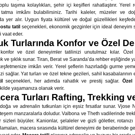
u taşıma kolaylıkları, şehir içi keşifleri rahatlaştırır. Yerel 
tatma imkânı bulabilirsiniz. Tarihi kaleler, müzeler ve do
da yer alır. Uygun fiyata kültürel ve doğal güzellikleri keşfed
ostu tatil
seçenekleri, ekonomik gezginler için ideal deneyim 
i vaat eder.
uk Turlarında Konfor ve Özel D
konfor ve özel deneyimler tatilinizi unutulmaz kılar. Özel t
 ve şıklık sunar. Tiran, Berat ve Saranda’da rehber eşliğinde yap
 keşfetmenize imkân verir. Yerel şeflerin hazırladığı gurme yeme
 sağlar. Yat turları ve özel tekne gezileri, sahil kasabalarının 
il
seçenekleri, her adımda rahatlık ve prestij sağlar.
Özel 
şekilde yaşamanıza olanak verir.
era Turları Rafting, Trekking v
 doğa ve adrenalin tutkunları için eşsiz fırsatlar sunar. Vjose 
eşem manzaralarla doludur. Valbona ve Theth vadilerinde trekk
 sizleri büyüler. Kanionlar, şelaleler ve gizli göletler, rotanız
lamaları, macera sırasında kültürel deneyimi de beraberinde get