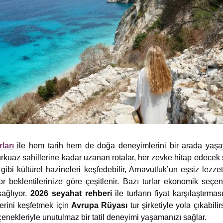
ları
ile hem tarih hem de doğa deneyimlerini bir arada yaşayab
rkuaz sahillerine kadar uzanan rotalar, her zevke hitap edecek ş
gibi kültürel hazineleri keşfedebilir, Arnavutluk’un eşsiz lezzetle
or beklentilerinize göre çeşitlenir. Bazı turlar ekonomik seç
ağlıyor.
2026
seyahat rehberi
ile turların fiyat karşılaştırmas
lerini keşfetmek için
Avrupa Rüyası
tur şirketiyle yola çıkabilir
enekleriyle unutulmaz bir tatil deneyimi yaşamanızı sağlar.