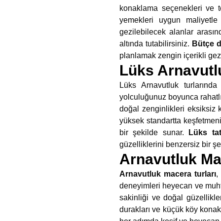
konaklama seçenekleri ve topl
yemekleri uygun maliyetle 
gezilebilecek alanlar arasın
altında tutabilirsiniz.
Bütçe d
planlamak zengin içerikli gez
Lüks Arnavutl
Lüks Arnavutluk turlarında 
yolculuğunuz boyunca rahatlık
doğal zenginlikleri eksiksiz
yüksek standartta keşfetmenizi
bir şekilde sunar.
Lüks tat
güzelliklerini benzersiz bir 
Arnavutluk Mac
Arnavutluk macera turları
,
deneyimleri heyecan ve muht
sakinliği ve doğal güzellikler
durakları ve küçük köy konak