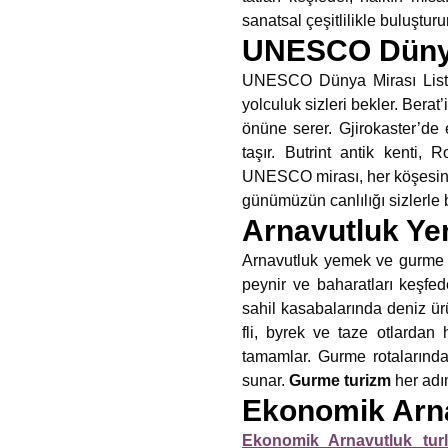
sanatsal çeşitlilikle buluştur
UNESCO Dünya 
UNESCO Dünya Mirası Listes
yolculuk sizleri bekler. Ber
önüne serer. Gjirokaster’de e
taşır. Butrint antik kenti,
UNESCO mirası, her köşesinde
günümüzün canlılığı sizlerle 
Arnavutluk Ye
Arnavutluk yemek ve gurme tur
peynir ve baharatları keşfe
sahil kasabalarında deniz ürü
fli, byrek ve taze otlardan
tamamlar. Gurme rotalarında
sunar.
Gurme turizm
her adım
Ekonomik Arna
Ekonomik Arnavutluk turl