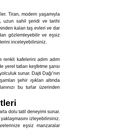
kiler. Tiran, modern yaşamıyla
 uzun sahil şeridi ve tarihi
minden kalan taş evleri ve dar
ndan gözlemleyebilir ve eşsiz
lerini inceleyebilirsiniz.
ve renkli kafelerini adım adım
e yerel tatları keşfetme şansı
yolculuk sunar. Dajti Dağı’nın
mları şehir ışıkları altında
anınızı bu turlar üzerinden
leri
la dolu tatil deneyimi sunar.
yaklaşmasını izleyebilirsiniz.
arelerinize eşsiz manzaralar