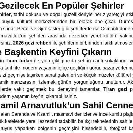
Gezilecek En Popüler Şehirler
irler
, tarihi dokusu ve doğal güzellikleriyle her ziyaretçiyi et
büyük kültürel merkezlerinden biri olarak öne çıkar. Durres,
eyim sunar. Berati ve Gjirokaster gibi şehirlerde ise Osmanlı döne
 Arnavutluk’un şehirleri arasında gezerken yerel kültürü yakı
rsiniz.
2026
gezi rehberi
ile şehirlerin birbirinden farklı atmosfer
le Başkentin Keyfini Çıkarın
çin
Tiran turları
ile yola çıktığınızda şehrin canlı sokaklarını 
a tarih ile modern yaşamın iç içe geçtiğini görür, pazar yerlerind
izi geçmişe taşırken sanat galerileri ve küçük müzeler kültürel 
amik manzarasını izlemek günün yorgunluğunu unutturur. Akşa
lerde vakit geçirmek bu deneyimi tamamlar.
Tiran gezi
pl
ern yaşamın keyfini çıkarabilirsiniz.
amil Arnavutluk’un Sahil Cennet
alan Saranda ve Ksamil, masmavi denizler ve ince kumlu plajlar
kafelerde yerel lezzetleri tadabilir, balıkçı teknelerinin sahile 
yürüyüş yaparken bölgenin geçmişini hissedebilir, fotoğraf k