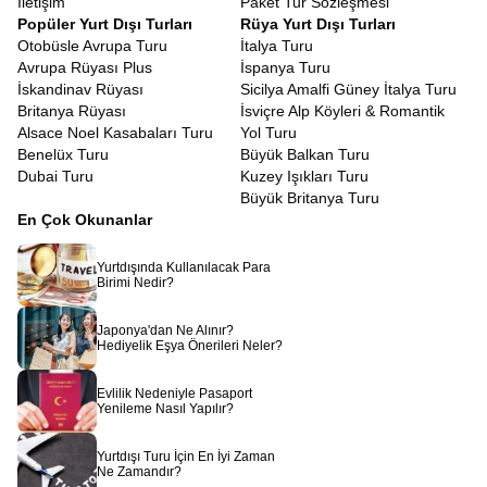
İletişim
Paket Tur Sözleşmesi
için değil, Ra’nın kudretini hissetmek içindir. Han El-Halili
Popüler Yurt Dışı Turları
Rüya Yurt Dışı Turları
Çarşısı’nda baharat kokuları arasında dolaşırken, esnafla
Otobüsle Avrupa Turu
İtalya Turu
yapacağınız keyifli pazarlıklar, bir kafede oturup nargile içen
Avrupa Rüyası Plus
İspanya Turu
yerlileri izlemek, size o coğrafyanın insanını ve ruhunu
İskandinav Rüyası
Sicilya Amalfi Güney İtalya Turu
tanıtacaktır. Mısır insanının sıcakkanlılığı ve misafirperverliği,
Britanya Rüyası
İsviçre Alp Köyleri & Romantik
kendinizi yabancı değil, uzun zamandır beklenen bir misafir gibi
Alsace Noel Kasabaları Turu
Yol Turu
hissetmenizi sağlayacaktır.
Benelüx Turu
Büyük Balkan Turu
Mısır bir rüyadır, uyanmak istemeyeceğiniz, etkisinden uzun süre
Dubai Turu
Kuzey Işıkları Turu
çıkamayacağınız bir rüya.
Piramitlerin gölgesinde geçmişi
Büyük Britanya Turu
düşünmek, Nil’in sularında huzuru bulmak,
Kızıldeniz’de
En Çok Okunanlar
mavinin her tonuna şahit olmak hayal gibi görünse de
Avrupa
Rüyası
ile bir uçak bileti kadar yakınınızdadır. Sadece bir tur
Yurtdışında Kullanılacak Para
satın almazsınız, binlerce yıllık bir mirasa ortak olursunuz.
Birimi Nedir?
Rehberinizin anlatımıyla taşlar canlanır, sular fısıldar ve çöl
rüzgarı size firavunların sırlarını taşır.
Japonya'dan Ne Alınır?
Hediyelik Eşya Önerileri Neler?
Evlilik Nedeniyle Pasaport
Yenileme Nasıl Yapılır?
Yurtdışı Turu İçin En İyi Zaman
Ne Zamandır?