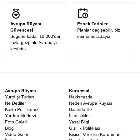
prestijli firmaların tarifeli seferleriyle gerçekleşir. İstanbul
Havalimanı’nda buluştuğumuz andan itibaren, profesyonel
ekibimizin güvencesi altındasınızdır. Uçak saatleri, transferler ve
Avrupa Rüyası
Esnek Tarihler
şehirlerarası geçişler, yorgunluğu minimize edecek şekilde
Güvencesi
Planlar değişebilir, biz
ayarlanır. Kahire’ye inip o büyüleyici atmosferi soluduğunuzda,
Bugüne kadar 19.000'den
daima buradayız.
arkanızda İstanbul’un griliğini bırakmış, önünüzde güneşin
fazla gezginle Avrupa'yı
ülkesinin altın sarısı vadilerini bulmuş olursunuz.
keşfettik.
Nil Tekne Gezisi Dahil Mısır Turu
Mısır’ı özel kılan bir diğer detay, nehir üzerinde yapılan
yolculukların o romantik ve tarihi dokusudur. Birbirini tamamlayan
Mısır turunda Nil tekne gezisi
ve tapınaklar, bu coğrafyanın
yaşam kaynağına saygı duruşudur. Tapınaklar karada tarihin
bekçiliğini yaparken, Nil suyuyla bu tarihi besler. Tekne gezileri
sırasında nehrin iki yakasındaki yeşil tarım arazilerinin hemen
Avrupa Rüyası
Kurumsal
ardında başlayan sonsuz çölü görmek, yaşam ve ölüm arasındaki
Yurtdışı Turları
Hakkımızda
ince çizgiyi hatırlatır. Mısırlılar için doğu yakası yaşamı, batı
Ne Dediler
Neden Avrupa Rüyası
yakası ise ölümü simgeler. Nil üzerinde süzülürken bu sembolizmi
Kalite Politikamız
Basında Biz
bizzat yaşayarak öğrenirsiniz.
Yardım Merkezi
İstatistikler
Eğer klasik tatil anlayışından sıkıldıysanız, deniz kum güneş
Foto Galeri
Yasal Bilgi
üçlüsüne derinlik katmak istiyorsanız,
Mısır Tatil Turu
tam size
Blog
Gizlilik Politikası
göre bir alternatiftir. Burada deniz sadece yüzmek için değil,
Video Galeri
Kişisel Verilerin Korunması
tarihin kıyısında serinlemek içindir. Güneş sadece bronzlaşmak