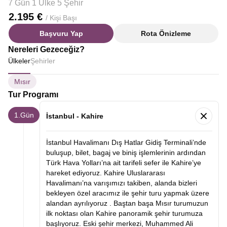
7 Gün 1 Ülke 5 Şehir
2.195 €
/ Kişi Başı
Başvuru Yap
Rota Önizleme
Nereleri Gezeceğiz?
Ülkeler
Şehirler
Mısır
Tur Programı
1.Gün
İstanbul - Kahire
İstanbul Havalimanı Dış Hatlar Gidiş Terminali’nde
buluşup, bilet, bagaj ve biniş işlemlerinin ardından
Türk Hava Yolları’na ait tarifeli sefer ile Kahire’ye
hareket ediyoruz. Kahire Uluslararası
Havalimanı’na varışımızı takiben, alanda bizleri
bekleyen özel aracımız ile şehir turu yapmak üzere
alandan ayrılıyoruz .
Baştan başa Mısır turumuzun
ilk noktası olan
Kahire panoramik şehir turumuza
başlıyoruz. Eski şehir merkezi, Muhammed Ali