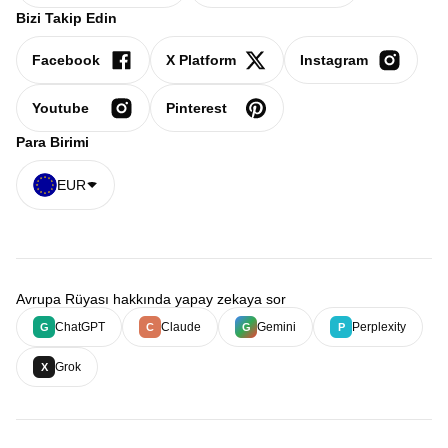
Bizi Takip Edin
Facebook
X Platform
Instagram
Youtube
Pinterest
Para Birimi
EUR
Avrupa Rüyası hakkında yapay zekaya sor
ChatGPT
Claude
Gemini
Perplexity
G
C
G
P
Grok
X