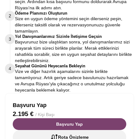
seçin. Ardından kısa başvuru formunu doldurarak Avrupa
Rüyası'na ilk adımı atın.
Ödeme Planınızı Oluşturun
2
Size en uygun ödeme yöntemini seçin dilerseniz peşin,
dilerseniz taksitli olarak ve rezervasyonunuzu güvenle
tamamlayın.
Yol Danışmanlarımız Sizinle İletişime Geçsin
3
Başvurunuz bize ulaştıktan sonra, yol danışmanlarımız sizi
arayarak tüm süreci birlikte planlar. Merak ettiklerinizi
rahatlıkla sorabilir, size en uygun seyahat detaylarını birlikte
netleştirebilirsiniz.
Seyahat Gününü Heyecanla Bekleyin
4
Vize ve diğer hazırlık aşamalarını sizinle birlikte
tamamlıyoruz. Artık geriye sadece bavulunuzu hazırlamak
ve Avrupa Rüyası'yla çıkacağınız o unutulmaz yolculuğu
heyecanla beklemek kalıyor.
Başvuru Yap
2.195 €
/ Kişi Başı
Başvuru Yap
Rota Önizleme