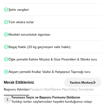
Şehir vergileri
Tüm ekstra turlar
Mesleki sorumluluk sigortası
Bagaj Hakkı (20 kg geçmeyen valiz hakkı)
Öğle yemekli Kahire Müzesi & Gize Piramitleri & Sfenks turu
Akşam yemekli Krallar Vadisi & Hatşepsut Tapınağı turu
Merak Ettikleriniz
Yardım Merkezi
Başvuru Adımları
Pasaport Vize
Ödeme Planı
Sıkça Sorulanlar
Turunuzu Seçin ve Başvuru Formunu Doldurun
1
Yurtdışı turları sayfamızdan hayalini kurduğunuz rotayı