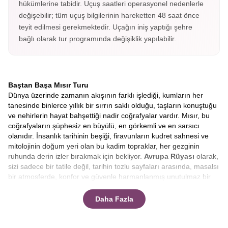
hükümlerine tabidir. Uçuş saatleri operasyonel nedenlerle
değişebilir; tüm uçuş bilgilerinin hareketten 48 saat önce
teyit edilmesi gerekmektedir. Uçağın iniş yaptığı şehre
bağlı olarak tur programında değişiklik yapılabilir.
Baştan Başa Mısır Turu
Dünya üzerinde zamanın akışının farklı işlediği, kumların her
tanesinde binlerce yıllık bir sırrın saklı olduğu, taşların konuştuğu
ve nehirlerin hayat bahşettiği nadir coğrafyalar vardır. Mısır, bu
coğrafyaların şüphesiz en büyülü, en görkemli ve en sarsıcı
olanıdır. İnsanlık tarihinin beşiği, firavunların kudret sahnesi ve
mitolojinin doğum yeri olan bu kadim topraklar, her gezginin
ruhunda derin izler bırakmak için bekliyor.
Avrupa Rüyası
olarak,
sizi sadece bir tatile değil, tarihin tozlu sayfaları arasında, masalsı
bir atmosferde, konfor ve güvenle harmanlanmış unutulmaz bir
keşfe davet ediyoruz.
Klasik tur anlayışının ötesine geçen
rotamızla, bu eşsiz serüvende yerinizi almaya hazır mısınız?
Daha Fazla
Bu yolculuk, sadece coğrafi bir yer değiştirme değil, aynı
zamanda ruhsal bir zaman yolculuğudur. Uçağınız Mısır
semalarına girdiğinde, aşağıda uzanan sonsuz çölün ortasında