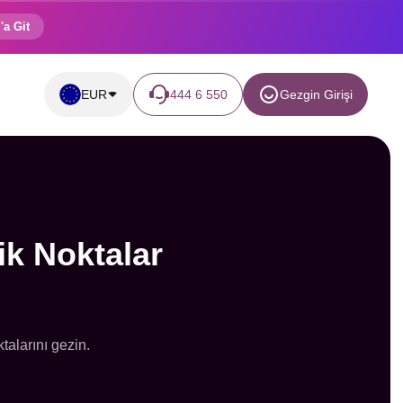
'a Git
EUR
444 6 550
Gezgin Girişi
ik Noktalar
talarını gezin.