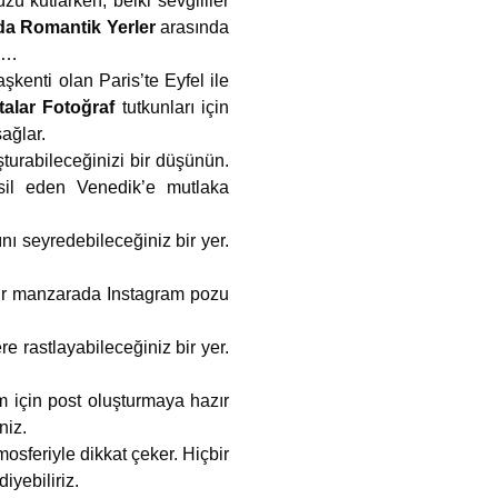
 kutlarken, belki sevgililer
da Romantik Yerler
arasında
le…
şkenti olan Paris’te Eyfel ile
talar Fotoğraf
tutkunları için
ağlar.
şturabileceğinizi bir düşünün.
msil eden Venedik’e mutlaka
nı seyredebileceğiniz bir yer.
bir manzarada Instagram pozu
e rastlayabileceğiniz bir yer.
m için post oluşturmaya hazır
niz.
osferiyle dikkat çeker. Hiçbir
iyebiliriz.