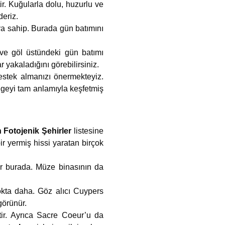
ir. Kuğularla dolu, huzurlu ve
deriz.
ya sahip. Burada gün batımını
 ve göl üstündeki gün batımı
 yakaladığını görebilirsiniz.
estek almanızı önermekteyiz.
lgeyi tam anlamıyla keşfetmiş
 Fotojenik Şehirler
listesine
ir yermiş hissi yaratan birçok
ar burada. Müze binasının da
okta daha. Göz alıcı Cuypers
görünür.
tir. Ayrıca Sacre Coeur’u da