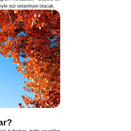
yle sizi selamlıyor olacak.
ar?