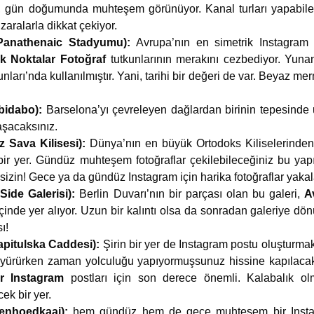
, gün doğumunda muhteşem görünüyor. Kanal turları yapabil
zaralarla dikkat çekiyor.
Panathenaic Stadyumu):
Avrupa’nın en simetrik Instagram d
ik Noktalar Fotoğraf
tutkunlarının merakını cezbediyor. Yuna
ları’nda kullanılmıştır. Yani, tarihi bir değeri de var. Beyaz mer
bidabo):
Barselona’yı çevreleyen dağlardan birinin tepesinde 
laşacaksınız.
z Sava Kilisesi):
Dünya’nın en büyük Ortodoks Kiliselerinden 
ir yer. Gündüz muhteşem fotoğraflar çekilebileceğiniz bu yapı
zin! Gece ya da gündüz Instagram için harika fotoğraflar yakala
ide Galerisi):
Berlin Duvarı’nın bir parçası olan bu galeri,
A
içinde yer alıyor. Uzun bir kalıntı olsa da sonradan galeriye dön
ı!
apitulska Caddesi):
Şirin bir yer de Instagram postu oluşturma
a yürürken zaman yolculuğu yapıyormuşsunuz hissine kapılaca
ar Instagram
postları için son derece önemli. Kalabalık 
ek bir yer.
enhoedkaai):
hem gündüz hem de gece muhteşem bir Instag