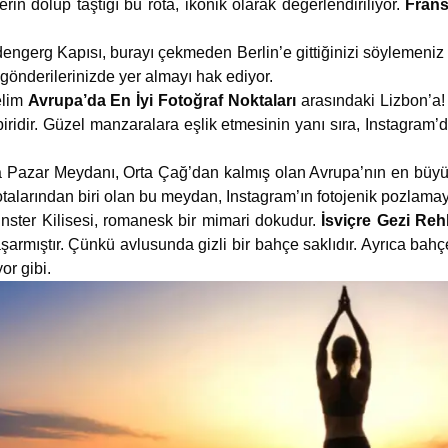
erin dolup taştığı bu rota, ikonik olarak değerlendiriliyor.
Frans
engerg Kapısı, burayı çekmeden Berlin’e gittiğinizi söylemeniz 
 gönderilerinizde yer almayı hak ediyor.
elim
Avrupa’da En İyi Fotoğraf Noktaları
arasındaki Lizbon’a
iridir. Güzel manzaralara eşlik etmesinin yanı sıra, Instagram’
 Pazar Meydanı, Orta Çağ’dan kalmış olan Avrupa’nın en büyük
otalarından biri olan bu meydan, Instagram’ın fotojenik pozlamay
ster Kilisesi, romanesk bir mimari dokudur.
İsviçre Gezi Re
armıştır. Çünkü avlusunda gizli bir bahçe saklıdır. Ayrıca bahç
or gibi.