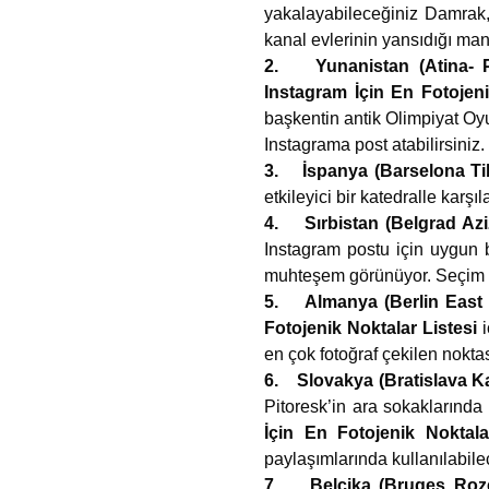
yakalayabileceğiniz Damrak
kanal evlerinin yansıdığı man
2. Yunanistan (Atina- 
Instagram İçin En Fotojen
başkentin antik Olimpiyat Oyun
Instagrama post atabilirsiniz.
3. İspanya (Barselona Ti
etkileyici bir katedralle karşı
4. Sırbistan (Belgrad Azi
Instagram postu için uygun b
muhteşem görünüyor. Seçim si
5. Almanya (Berlin East S
Fotojenik Noktalar Listesi
en çok fotoğraf çekilen noktas
6. Slovakya (Bratislava K
Pitoresk’in ara sokaklarınd
İçin En Fotojenik Noktal
paylaşımlarında kullanılabilec
7. Belçika (Bruges Roz