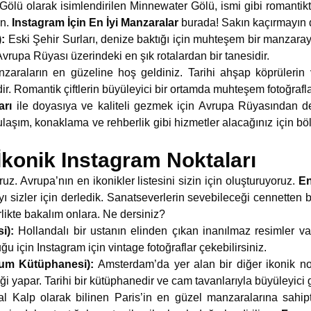
Gölü olarak isimlendirilen Minnewater Gölü, ismi gibi romantikt
un.
Instagram İçin En İyi Manzaralar
burada! Sakın kaçırmayın 
):
Eski Şehir Surları, denize baktığı için muhteşem bir manzara
Avrupa Rüyası üzerindeki en şık rotalardan bir tanesidir.
zaraların en güzeline hoş geldiniz. Tarihi ahşap köprülerin
r. Romantik çiftlerin büyüleyici bir ortamda muhteşem fotoğraflar
arı
ile doyasıya ve kaliteli gezmek için Avrupa Rüyasından d
ulaşım, konaklama ve rehberlik gibi hizmetler alacağınız için bö
İkonik Instagram Noktaları
oruz. Avrupa’nın en ikonikler listesini sizin için oluşturuyoruz.
En
yı sizler için derledik. Sanatseverlerin sevebileceği cennetten b
rlikte bakalım onlara. Ne dersiniz?
si):
Hollandalı bir ustanın elinden çıkan inanılmaz resimler v
u için Instagram için vintage fotoğraflar çekebilirsiniz.
eum Kütüphanesi):
Amsterdam’da yer alan bir diğer ikonik n
i yapar. Tarihi bir kütüphanedir ve cam tavanlarıyla büyüleyici 
al Kalp olarak bilinen Paris’in en güzel manzaralarına sahip