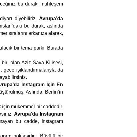
eceğiniz bu durak, muhteşem
iyarı diyebiliriz.
Avrupa’da
nistan’daki bu durak, aslında
mer sıralarını arkanıza alarak,
ufacık bir tema parkı. Burada
biri olan Aziz Sava Kilisesi,
, gece ışıklandırmalarıyla da
yabilirsiniz.
vrupa’da Instagram İçin En
üştürülmüş. Aslında, Berlin’in
k için mükemmel bir caddedir.
ksınız.
Avrupa’da Instagram
olmayan bu cadde, Instagram
ram noktasıdır. Büyülü bir