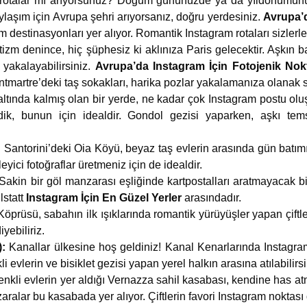
 rotalar mı arıyorsunuz? Doğum gününüzde ya da yıldönümünüzü
laşım için Avrupa şehri arıyorsanız, doğru yerdesiniz.
Avrupa’
em destinasyonları yer alıyor. Romantik Instagram rotaları sizler
zm denince, hiç şüphesiz ki aklınıza Paris gelecektir. Aşkın ba
yakalayabilirsiniz.
Avrupa’da Instagram İçin Fotojenik Nok
ntmartre’deki taş sokakları, harika pozlar yakalamanıza olanak s
altında kalmış olan bir yerde, ne kadar çok Instagram postu olu
ik, bunun için idealdir. Gondol gezisi yaparken, aşkı te
:
Santorini’deki Oia Köyü, beyaz taş evlerin arasında gün batımı
yici fotoğraflar üretmeniz için de idealdir.
Sakin bir göl manzarası eşliğinde kartpostalları aratmayacak 
lstatt
Instagram İçin En Güzel Yerler
arasındadır.
öprüsü, sabahın ilk ışıklarında romantik yürüyüşler yapan çiftler
yebiliriz.
):
Kanallar ülkesine hoş geldiniz! Kanal Kenarlarında Instagra
 evlerin ve bisiklet gezisi yapan yerel halkın arasına atılabilirsi
nkli evlerin yer aldığı Vernazza sahil kasabası, kendine has atm
lar bu kasabada yer alıyor. Çiftlerin favori Instagram noktası d