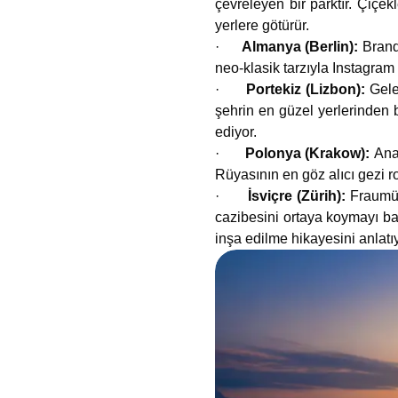
çevreleyen bir parktır. Çiçekl
yerlere götürür.
·
Almanya (Berlin):
Brand
neo-klasik tarzıyla Instagram
·
Portekiz (Lizbon):
Gel
şehrin en güzel yerlerinden b
ediyor.
·
Polonya (Krakow):
Ana
Rüyasının en göz alıcı gezi r
·
İsviçre (Zürih):
Fraumün
cazibesini ortaya koymayı baş
inşa edilme hikayesini anlatıy