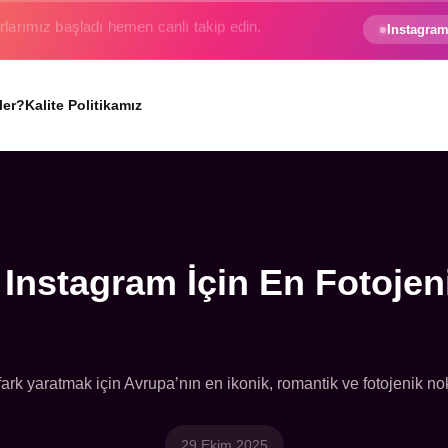
e gezginin hayali gerçek oluyor.
Instagram
ler?
Kalite Politikamız
Instagram İçin En Fotojen
ark yaratmak için Avrupa’nın en ikonik, romantik ve fotojenik nok
29 Ekim 2025