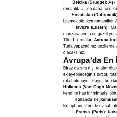
·
Belçika (Brugge):
Aşk 
romantik… Eee daha ne ols
·
Hırvatistan (Dubrovnik
izlemek oldukça romantiktir. 
·
İsviçre (Luzern):
Man
manzaralarının en güzel yeridi
Tüm bu rotaları
Avrupa turl
Turla yapacağınız gezilerde 
olacaksınız.
Avrupa’da En 
Biraz da sıra dışı rotalar diy
ekleyebileceğiniz birçok rota
rota bulunuyor. Haydi, hep bi
Hollanda (Van Gogh Müze
kendine has bir mimarisi olduğ
·
Hollanda (Rijksmus
Kütüphanesi’ne de ev sahipliğ
·
Fransa (Paris):
Kuts