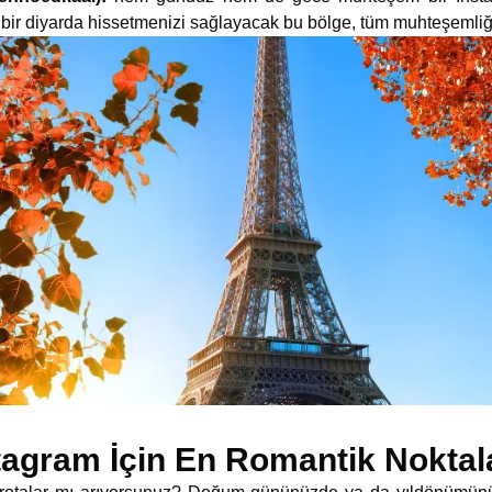
lı bir diyarda hissetmenizi sağlayacak bu bölge, tüm muhteşemliği
tagram İçin En Romantik Noktal