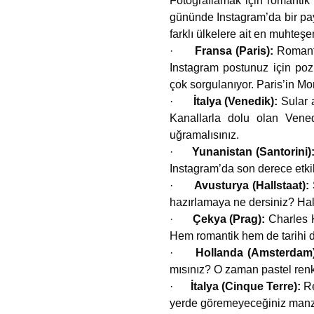
Fotoğraflamak için romantik
gününde Instagram’da bir pay
farklı ülkelere ait en muhteş
·
Fransa (Paris):
Romanti
Instagram postunuz için poz 
çok sorgulanıyor. Paris’in Mo
·
İtalya (Venedik):
Sular 
Kanallarla dolu olan Vened
uğramalısınız.
·
Yunanistan (Santorini)
Instagram’da son derece etkile
·
Avusturya (Hallstaat):
hazırlamaya ne dersiniz? Hal
·
Çekya (Prag):
Charles K
Hem romantik hem de tarihi di
·
Hollanda (Amsterdam
mısınız? O zaman pastel renkli
·
İtalya (Cinque Terre):
Re
yerde göremeyeceğiniz manzara