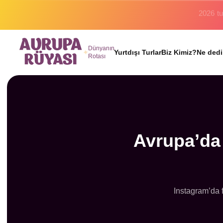
Binlerc
Dünyanın
Yurtdışı Turlar
Biz Kimiz?
Ne dedi
Rotası
Avrupa’da 
Instagram’da f