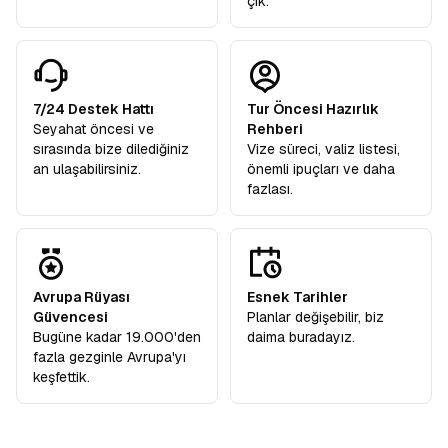
çık.
7/24 Destek Hattı
Tur Öncesi Hazırlık
Seyahat öncesi ve
Rehberi
sırasında bize dilediğiniz
Vize süreci, valiz listesi,
an ulaşabilirsiniz.
önemli ipuçları ve daha
fazlası.
Avrupa Rüyası
Esnek Tarihler
Güvencesi
Planlar değişebilir, biz
Bugüne kadar 19.000'den
daima buradayız.
fazla gezginle Avrupa'yı
keşfettik.