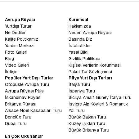
Avrupa Rüyası
Kurumsal
Yurtdışı Turları
Hakkımızda
Ne Dediler
Neden Avrupa Rüyası
Kalite Politikamız
Basında Biz
Yardım Merkezi
İstatistikler
Foto Galeri
Yasal Bilgi
Blog
Gizlilik Politikası
Video Galeri
Kişisel Verilerin Korunması
İletişim
Paket Tur Sözleşmesi
Popüler Yurt Dışı Turları
Rüya Yurt Dışı Turları
Otobüsle Avrupa Turu
İtalya Turu
Avrupa Rüyası Plus
İspanya Turu
İskandinav Rüyası
Sicilya Amalfi Güney İtalya Turu
Britanya Rüyası
İsviçre Alp Köyleri & Romantik
Alsace Noel Kasabaları Turu
Yol Turu
Benelüx Turu
Büyük Balkan Turu
Dubai Turu
Kuzey Işıkları Turu
Büyük Britanya Turu
En Çok Okunanlar