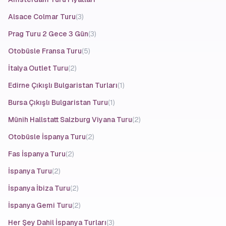
listesinde yer alan şehirleriyle görsel bir şölen sunar.
Dar sokaklarda yürüyüşler yapabilir, nefes kesen
Alsace Colmar Turu
(3)
koylarda denize girebilir ve yerel mutfakların tadını
Prag Turu 2 Gece 3 Gün
(3)
çıkarabilirsiniz.
Otobüsle Fransa Turu
(5)
Bu güzergah
En Ucuz Vizesiz Balkan Turları
arasında
İtalya Outlet Turu
(2)
yer alması nedeniyle, vize zorlukları olmadan kolayca
Edirne Çıkışlı Bulgaristan Turları
(1)
seyahat edilebilir. Aynı zamanda bu tur,
Balkan Ülkeleri
Turu
arayışında olanlar için kapsamlı ve ekonomik bir
Bursa Çıkışlı Bulgaristan Turu
(1)
alternatif olarak öne çıkar. Balkanların bu özel sahil
Münih Hallstatt Salzburg Viyana Turu
(2)
şeridini keşfetmek, doğa ve tarihin iç içe geçtiği
Otobüsle İspanya Turu
(2)
unutulmaz bir maceraya balayı çiftlerini davet eder.
Avrupa Rüyası ile bu eşsiz Balkan rotalarını güvenle ve
Fas İspanya Turu
(2)
konforla deneyimleyebilirsiniz.
İspanya Turu
(2)
İspanya İbiza Turu
(2)
İspanya Gemi Turu
(2)
Her Şey Dahil İspanya Turları
(3)