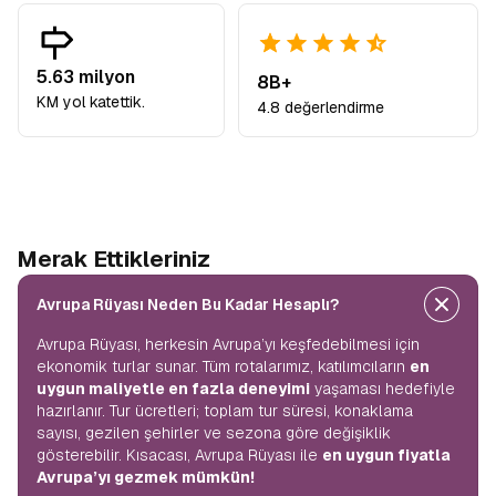
5.63 milyon
8B+
KM yol katettik.
4.8 değerlendirme
Merak Ettikleriniz
Avrupa Rüyası Neden Bu Kadar Hesaplı?
Avrupa Rüyası, herkesin Avrupa’yı keşfedebilmesi için
ekonomik turlar sunar. Tüm rotalarımız, katılımcıların
en
uygun maliyetle en fazla deneyimi
yaşaması hedefiyle
hazırlanır. Tur ücretleri; toplam tur süresi, konaklama
sayısı, gezilen şehirler ve sezona göre değişiklik
gösterebilir. Kısacası, Avrupa Rüyası ile
en uygun fiyatla
Avrupa’yı gezmek mümkün!