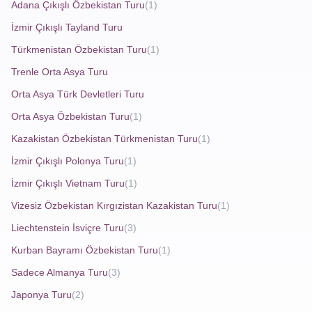
Adana Çıkışlı Özbekistan Turu
(1)
her şehirdeki kültürel mirası da keşfetmenize olanak tanır.
İzmir Çıkışlı Tayland Turu
Türkmenistan Özbekistan Turu
(1)
Bulgaristan Plovdiv Turu
Trenle Orta Asya Turu
Orta Asya Türk Devletleri Turu
Bulgaristan Plovdiv Turu
, Bulgaristan’ın en eski ve tarihi
Orta Asya Özbekistan Turu
(1)
şehirlerinden birine yapılan bir keşif yolculuğudur. Plovdiv,
Roma döneminden kalma kalıntıları, Osmanlı izlerini
Kazakistan Özbekistan Türkmenistan Turu
(1)
taşıyan yapıları ve bohem atmosferi ile dikkat çeker. Bu tur,
İzmir Çıkışlı Polonya Turu
(1)
hem tarihi hem de kültürel açıdan büyük bir derinlik sunar.
İzmir Çıkışlı Vietnam Turu
(1)
Sofya’dan kısa bir mesafede yer alan Plovdiv,
Vizesiz Özbekistan Kırgızistan Kazakistan Turu
(1)
ziyaretçilerine tarihî mekanların yanında yerel pazarlarda
Liechtenstein İsviçre Turu
(3)
alışveriş yapma, geleneksel Bulgar mutfağından lezzetler
Kurban Bayramı Özbekistan Turu
(1)
tatma ve şehri yürüyerek keşfetme fırsatı sağlar.
Sadece Almanya Turu
(3)
Japonya Turu
(2)