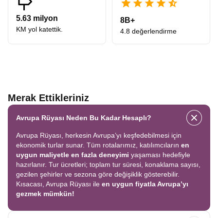
5.63 milyon
8B+
KM yol katettik.
4.8 değerlendirme
Merak Ettikleriniz
Avrupa Rüyası Neden Bu Kadar Hesaplı?
Avrupa Rüyası, herkesin Avrupa’yı keşfedebilmesi için
ekonomik turlar sunar. Tüm rotalarımız, katılımcıların
en
uygun maliyetle en fazla deneyimi
yaşaması hedefiyle
hazırlanır. Tur ücretleri; toplam tur süresi, konaklama sayısı,
gezilen şehirler ve sezona göre değişiklik gösterebilir.
Kısacası, Avrupa Rüyası ile
en uygun fiyatla Avrupa’yı
gezmek mümkün!