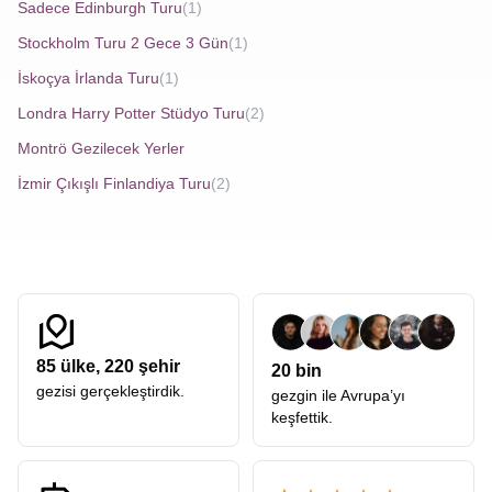
Avrupa Rüyası, her biri titizlikle hazırlanmış ve
Sadece Edinburgh Turu
(1)
profesyonelce yönlendirilmiş turlar sunarak tatilinizin her
Stockholm Turu 2 Gece 3 Gün
(1)
aşamasını kusursuz hale getiriyor. Uzman rehberler
İskoçya İrlanda Turu
(1)
eşliğinde, bölgenin tarihi, kültürel ve doğal güzelliklerini
Londra Harry Potter Stüdyo Turu
(2)
keşfederken Avrupa Rüyasının konforlu seyahat imkanları
Montrö Gezilecek Yerler
ile unutulmaz bir tatil deneyimi yaşayabilirsiniz.
İzmir Çıkışlı Finlandiya Turu
(2)
Seyahatinizin her adımında size özel hizmet seçenekleri
sunarak tatilinizi rahat ve verimli hale getiriyor. Avrupa
Rüyası, her bütçeye hitap eden tur seçenekleriyle, sizi
hayalinizdeki tatille buluşturmak için her zaman
yanınızdadır.
85
ülke,
220
şehir
20 bin
gezisi gerçekleştirdik.
gezgin ile Avrupa’yı
keşfettik.