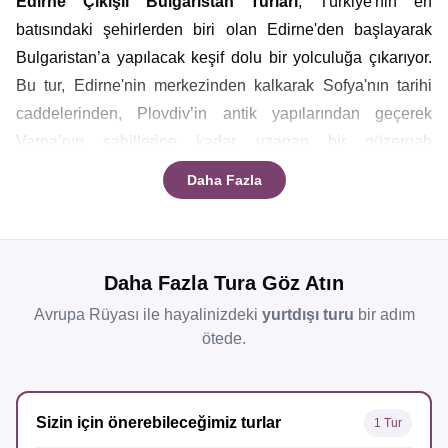
Edirne Çıkışlı Bulgaristan Turları
, Türkiye'nin en
batısındaki şehirlerden biri olan Edirne'den başlayarak
Bulgaristan’a yapılacak keşif dolu bir yolculuğa çıkarıyor.
Bu tur, Edirne'nin merkezinden kalkarak Sofya'nın tarihi
caddelerinden, Plovdiv’in antik yapılarından geçerek
Varna’nın sahillerine kadar uzanan bir güzergah
sunmaktadır.
Daha Fazla
Bulgaristan Tren Turu
gibi alternatif seyahat
Daha Fazla Tura Göz Atın
yöntemleriyle, her durakta Bulgaristan’ın kültürel ve doğal
zenginliklerine tanıklık edebilirsiniz. Bu turlar, hem konforlu
Avrupa Rüyası ile hayalinizdeki
yurtdışı turu
bir adım
ulaşım hem de bölgenin tarihi mirasına dair derinlemesine
ötede.
bilgi edinme fırsatı sunar. Edirne'den yola çıkan gezginler,
rahat bir şekilde Bulgaristan’ın en önemli turistik
noktalarını keşfederken her anı unutulmaz kılacak
Sizin için önerebileceğimiz turlar
1 Tur