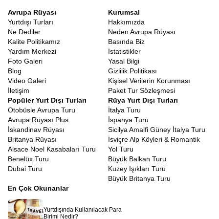
Avrupa Rüyası
Kurumsal
Yurtdışı Turları
Hakkımızda
Ne Dediler
Neden Avrupa Rüyası
Kalite Politikamız
Basında Biz
Yardım Merkezi
İstatistikler
Foto Galeri
Yasal Bilgi
Blog
Gizlilik Politikası
Video Galeri
Kişisel Verilerin Korunması
İletişim
Paket Tur Sözleşmesi
Popüler Yurt Dışı Turları
Rüya Yurt Dışı Turları
Otobüsle Avrupa Turu
İtalya Turu
Avrupa Rüyası Plus
İspanya Turu
İskandinav Rüyası
Sicilya Amalfi Güney İtalya Turu
Britanya Rüyası
İsviçre Alp Köyleri & Romantik
Alsace Noel Kasabaları Turu
Yol Turu
Benelüx Turu
Büyük Balkan Turu
Dubai Turu
Kuzey Işıkları Turu
Büyük Britanya Turu
En Çok Okunanlar
Yurtdışında Kullanılacak Para
Birimi Nedir?