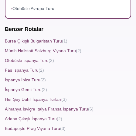
deneyimler yaşayacaktır.
Otobüsle Avrupa Turu
Yunanistan Makedonya Bulgaristan Turu
Benzer Rotalar
Yunanistan Makedonya Bulgaristan Turu
, üç farklı kültür
Bursa Çıkışlı Bulgaristan Turu
(1)
ve coğrafyanın birleştiği bir yolculuktur. Yunanistan’ın tarihi
Münih Hallstatt Salzburg Viyana Turu
(2)
yapıları, Makedonya’nın doğal güzellikleri ve
Otobüsle İspanya Turu
(2)
Bulgaristan’ın kültürel zenginlikleri bu turda bir araya gelir.
Fas İspanya Turu
(2)
Sofya’dan başlayarak Plovdiv’in tarihi sokaklarına,
İspanya İbiza Turu
(2)
Varna’nın sahil kasabalarına ve Yunanistan’ın ikonik
İspanya Gemi Turu
(2)
şehirlerine kadar pek çok önemli destinasyonu
keşfedebilirsiniz.
Her Şey Dahil İspanya Turları
(3)
Almanya İsviçre İtalya Fransa İspanya Turu
(6)
Adana Çıkışlı İspanya Turu
(2)
Bu kapsamlı tur,
Bulgaristan Varna Turları
gibi
Budapeşte Prag Viyana Turu
(3)
seçeneklerle, deniz kenarında dinlendirici bir tatil sunarken