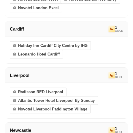
eriyor. Bir sonraki Avrupa Rüyası’nda görüşmek
Novotel London Excel
dileğiyle!
1
Cardiff
GECE
Holiday Inn Cardiff City Centre by IHG
Leonardo Hotel Cardiff
1
Liverpool
GECE
Radisson RED Liverpool
Atlantic Tower Hotel Liverpool By Sunday
Novotel Liverpool Paddington Village
1
Newcastle
GECE