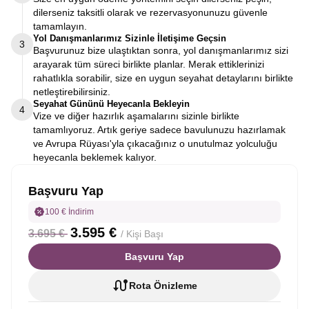
dilerseniz taksitli olarak ve rezervasyonunuzu güvenle
tamamlayın.
Yol Danışmanlarımız Sizinle İletişime Geçsin
3
Başvurunuz bize ulaştıktan sonra, yol danışmanlarımız sizi
arayarak tüm süreci birlikte planlar. Merak ettiklerinizi
rahatlıkla sorabilir, size en uygun seyahat detaylarını birlikte
netleştirebilirsiniz.
Seyahat Gününü Heyecanla Bekleyin
4
Vize ve diğer hazırlık aşamalarını sizinle birlikte
tamamlıyoruz. Artık geriye sadece bavulunuzu hazırlamak
ve Avrupa Rüyası'yla çıkacağınız o unutulmaz yolculuğu
heyecanla beklemek kalıyor.
Başvuru Yap
100 € İndirim
3.595 €
3.695 €
/ Kişi Başı
Başvuru Yap
Rota Önizleme