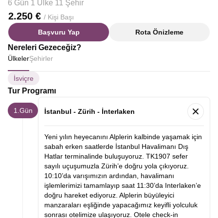
6 Gün 1 Ülke 11 Şehir
2.250 €
/ Kişi Başı
Başvuru Yap
Rota Önizleme
Nereleri Gezeceğiz?
Ülkeler
Şehirler
İsviçre
Tur Programı
1.Gün
İstanbul - Zürih - İnterlaken
Yeni yılın heyecanını Alplerin kalbinde yaşamak için
sabah erken saatlerde İstanbul Havalimanı Dış
Hatlar terminalinde buluşuyoruz. TK1907 sefer
sayılı uçuşumuzla Zürih’e doğru yola çıkıyoruz.
10:10’da varışımızın ardından, havalimanı
işlemlerimizi tamamlayıp saat 11:30’da Interlaken’e
doğru hareket ediyoruz. Alplerin büyüleyici
manzaraları eşliğinde yapacağımız keyifli yolculuk
sonrası otelimize ulaşıyoruz. Otele check-in