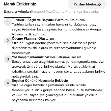
Merak Ettikleriniz
Yardım Merkezi
Başvuru Adımları
Pasaport Vize
Ödeme Planı
Sıkça Sorulanlar
Turunuzu Seçin ve Başvuru Formunu Doldurun
1
Yurtdışı turları sayfamızdan hayalini kurduğunuz rotayı
seçin. Ardından kısa başvuru formunu doldurarak Avrupa
Rüyası'na ilk adımı atın.
Ödeme Planınızı Oluşturun
2
Size en uygun ödeme yöntemini seçin dilerseniz peşin,
dilerseniz taksitli olarak ve rezervasyonunuzu güvenle
tamamlayın.
Yol Danışmanlarımız Sizinle İletişime Geçsin
3
Başvurunuz bize ulaştıktan sonra, yol danışmanlarımız sizi
arayarak tüm süreci birlikte planlar. Merak ettiklerinizi
rahatlıkla sorabilir, size en uygun seyahat detaylarını birlikte
netleştirebilirsiniz.
Seyahat Gününü Heyecanla Bekleyin
4
Vize ve diğer hazırlık aşamalarını sizinle birlikte
tamamlıyoruz. Artık geriye sadece bavulunuzu hazırlamak
ve Avrupa Rüyası'yla çıkacağınız o unutulmaz yolculuğu
heyecanla beklemek kalıyor.