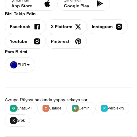
Şimdi İndir
Şimdi İndir
App Store
Google Play
Bizi Takip Edin
Facebook
X Platform
Instagram
Youtube
Pinterest
Para Birimi
EUR
Avrupa Rüyası hakkında yapay zekaya sor
ChatGPT
Claude
Gemini
Perplexity
G
C
G
P
Grok
X