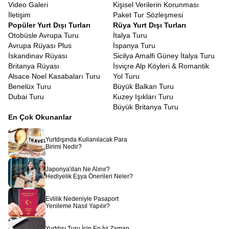
Video Galeri
Kişisel Verilerin Korunması
İletişim
Paket Tur Sözleşmesi
Popüler Yurt Dışı Turları
Rüya Yurt Dışı Turları
Otobüsle Avrupa Turu
İtalya Turu
Avrupa Rüyası Plus
İspanya Turu
İskandinav Rüyası
Sicilya Amalfi Güney İtalya Turu
Britanya Rüyası
İsviçre Alp Köyleri & Romantik
Alsace Noel Kasabaları Turu
Yol Turu
Benelüx Turu
Büyük Balkan Turu
Dubai Turu
Kuzey Işıkları Turu
Büyük Britanya Turu
En Çok Okunanlar
Yurtdışında Kullanılacak Para
Birimi Nedir?
Japonya'dan Ne Alınır?
Hediyelik Eşya Önerileri Neler?
Evlilik Nedeniyle Pasaport
Yenileme Nasıl Yapılır?
Yurtdışı Turu İçin En İyi Zaman