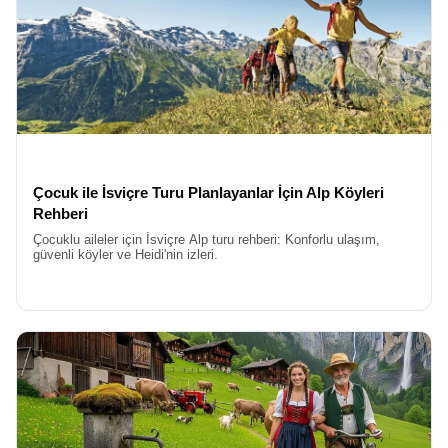
isteyenler için İsviçre ideal bir tercihtir. Ayrıca, İsviçre’nin coğrafi
konumu, Alplerin görkemiyle birleştiğinde ortaya çıkan
manzaralar, başka hiçbir Avrupa ülkesinde bulamayacağınız bir
görsel şölen sunar. Tren yolculuklarından göl kenarı yürüyüşlerine
kadar her detay, estetik bir zevkle planlanmıştır.
Yeni yıla girerken dilek tutmak, havai fişek gösterilerini izlemek ve
sevdiklerinizle kadeh kaldırmak evrensel bir gelenektir. Ancak bu
anı Zürih Gölü’nün kıyısında veya Luzern’in tarihi köprüsüne
bakarak yaşamak,
İsviçre Yeni Yıl Turu
farkını ortaya koyar.
İsviçre’de yılbaşı gecesi, gökyüzünü aydınlatan havai fişeklerin
Çocuk ile İsviçre Turu Planlayanlar İçin Alp Köyleri
göl sularına yansımasıyla büyülü bir hal alır. Şehir
Rehberi
merkezlerindeki kutlamalar, hem yerel halkın hem de turistlerin
Çocuklu aileler için İsviçre Alp turu rehberi: Konforlu ulaşım,
katılımıyla büyük bir festivale dönüşür. Bu turda, yeni yılın ilk
güvenli köyler ve Heidi'nin izleri.
dakikalarını dünyanın en güzel manzaralarından birine karşı
karşılama şansına sahip olacaksınız. İsviçre’nin ünlü çikolataları
ve peynir fondüleri, bu kutlamayı gastronomik bir şölene
dönüştürecektir.
En Uygun Fiyatlı İsviçre Yılbaşı Turu
Yoğun iş temposundan uzaklaşıp kendinize zaman ayırmak
istiyorsanız,
İsviçre Yılbaşı Tatili
tam size göre bir kaçış planıdır.
Bu tatil, sadece gezmekten ibaret değil, aynı zamanda ruhunuzu
dinlendirmek ve yenilenmek için de bir fırsattır. İsviçre’nin tertemiz