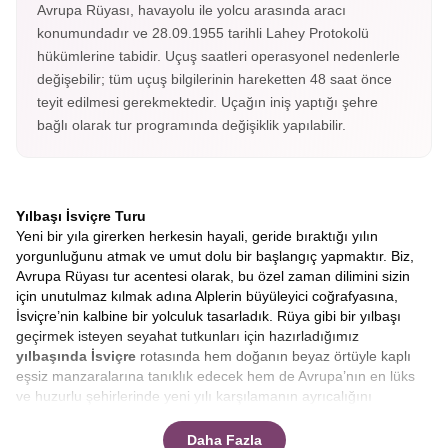
Avrupa Rüyası, havayolu ile yolcu arasında aracı
konumundadır ve 28.09.1955 tarihli Lahey Protokolü
hükümlerine tabidir. Uçuş saatleri operasyonel nedenlerle
değişebilir; tüm uçuş bilgilerinin hareketten 48 saat önce
teyit edilmesi gerekmektedir. Uçağın iniş yaptığı şehre
bağlı olarak tur programında değişiklik yapılabilir.
Yılbaşı İsviçre Turu
Yeni bir yıla girerken herkesin hayali, geride bıraktığı yılın
yorgunluğunu atmak ve umut dolu bir başlangıç yapmaktır. Biz,
Avrupa Rüyası tur acentesi olarak, bu özel zaman dilimini sizin
için unutulmaz kılmak adına Alplerin büyüleyici coğrafyasına,
İsviçre’nin kalbine bir yolculuk tasarladık. Rüya gibi bir yılbaşı
geçirmek isteyen seyahat tutkunları için hazırladığımız
yılbaşında İsviçre
rotasında hem doğanın beyaz örtüyle kaplı
eşsiz manzaralarına tanıklık edecek hem de Avrupa’nın en lüks
ve huzurlu şehirlerinde yeni yılı karşılamanın ayrıcalığını
yaşayacaksınız.
Zürih’ten Luzern’e, Bern’den Montrö’ye
uzanan bu masalsı serüvende, sizlere sadece bir tur değil,
Daha Fazla