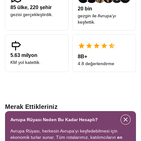
85
ülke,
220
şehir
20 bin
gezisi gerçekleştirdik.
gezgin ile Avrupa’yı
keşfettik.
5.63 milyon
8B+
KM yol katettik.
4.8 değerlendirme
Merak Ettikleriniz
Avrupa Rüyası Neden Bu Kadar Hesaplı?
Avrupa Rüyası, herkesin Avrupa’yı keşfedebilmesi için
ekonomik turlar sunar. Tüm rotalarımız, katılımcıların
en