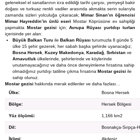
geleneksel el sanatlarının icra edildiği tarihi çarşısı, yemyeşil bakir
doğası ve turkuaz renkli vadiler arasında akmakta serin sularıyla
zamanda sizleri yolculuğa çıkaracak;
Mimar Sinan’ın öğrencisi
Mimar Hayreddin’in ünlü eseri
Mostar Köprüsüne ev sahipliği
yapmakta
Mostar gezisi
için;
Avrupa Rüyası yurtdışı turları
içerisinde yer alan:
Büyük Balkan Turu
ile
Balkan Rüyası
turumuzla 8 günde 5
ülke 15 şehir gezerek; her sabah başka şehirde uyanacağız;
Bosna Hersek
,
Kuzey Makedonya
,
Karadağ
,
Sırbistan
ve
Arnavutluk
ülkelerinde, şehirlerinde ve köylerinde
unutamayacağınız ve daha önce deneyimleme fırsatına sahip
olmadığınız yurtdışı tatiline çıkma fırsatına
Mostar gezisi
ile
sahip olunuz.
Mostar gezisi
hakkında merak edilenler ve daha fazlası…
Ülke:
Bosna Hersek
Bölge:
Hersek Bölgesi
Yüz ölçümü:
1,166 km2
Dil:
Bosnakça-Sırpça-H
İklimi:
Akdeniz