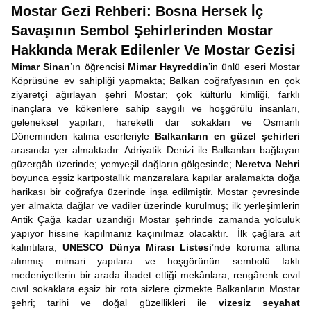
Mostar Gezi Rehberi: Bosna Hersek İç
Savaşının Sembol Şehirlerinden Mostar
Hakkında Merak Edilenler Ve Mostar Gezisi
Mimar Sinan
’ın öğrencisi
Mimar Hayreddin
’in ünlü eseri Mostar
Köprüsüne ev sahipliği yapmakta; Balkan coğrafyasının en çok
ziyaretçi ağırlayan şehri Mostar; çok kültürlü kimliği, farklı
inançlara ve kökenlere sahip saygılı ve hoşgörülü insanları,
geleneksel yapıları, hareketli dar sokakları ve Osmanlı
Döneminden kalma eserleriyle
Balkanların en güzel şehirleri
arasında yer almaktadır. Adriyatik Denizi ile Balkanları bağlayan
güzergâh üzerinde; yemyeşil dağların gölgesinde;
Neretva Nehri
boyunca eşsiz kartpostallık manzaralara kapılar aralamakta doğa
harikası bir coğrafya üzerinde inşa edilmiştir. Mostar çevresinde
yer almakta dağlar ve vadiler üzerinde kurulmuş; ilk yerleşimlerin
Antik Çağa kadar uzandığı Mostar şehrinde zamanda yolculuk
yapıyor hissine kapılmanız kaçınılmaz olacaktır. İlk çağlara ait
kalıntılara,
UNESCO Dünya Mirası Listesi
’nde koruma altına
alınmış mimari yapılara ve hoşgörünün sembolü faklı
medeniyetlerin bir arada ibadet ettiği mekânlara, rengârenk cıvıl
cıvıl sokaklara eşsiz bir rota sizlere çizmekte Balkanların Mostar
şehri; tarihi ve doğal güzellikleri ile
vizesiz seyahat