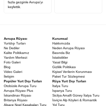
fazla gezginle Avrupa'yı
keşfettik.
Avrupa Rüyası
Kurumsal
Yurtdışı Turları
Hakkımızda
Ne Dediler
Neden Avrupa Rüyası
Kalite Politikamız
Basında Biz
Yardım Merkezi
İstatistikler
Foto Galeri
Yasal Bilgi
Blog
Gizlilik Politikası
Video Galeri
Kişisel Verilerin Korunması
İletişim
Paket Tur Sözleşmesi
Popüler Yurt Dışı Turları
Rüya Yurt Dışı Turları
Otobüsle Avrupa Turu
İtalya Turu
Avrupa Rüyası Plus
İspanya Turu
İskandinav Rüyası
Sicilya Amalfi Güney İtalya Turu
Britanya Rüyası
İsviçre Alp Köyleri & Romantik
Alsace Noel Kasabaları Turu
Yol Turu