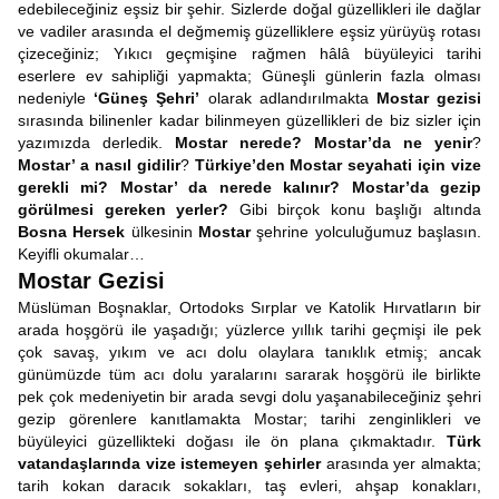
edebileceğiniz eşsiz bir şehir. Sizlerde doğal güzellikleri ile dağlar
ve vadiler arasında el değmemiş güzelliklere eşsiz yürüyüş rotası
çizeceğiniz; Yıkıcı geçmişine rağmen hâlâ büyüleyici tarihi
eserlere ev sahipliği yapmakta; Güneşli günlerin fazla olması
nedeniyle
‘Güneş Şehri’
olarak adlandırılmakta
Mostar gezisi
sırasında bilinenler kadar bilinmeyen güzellikleri de biz sizler için
yazımızda derledik.
Mostar nerede? Mostar’da ne yenir
?
Mostar’ a nasıl gidilir
?
Türkiye’den Mostar seyahati için vize
gerekli mi? Mostar’ da nerede kalınır? Mostar’da gezip
görülmesi gereken yerler?
Gibi birçok konu başlığı altında
Bosna Hersek
ülkesinin
Mostar
şehrine yolculuğumuz başlasın.
Keyifli okumalar…
Mostar Gezisi
Müslüman Boşnaklar, Ortodoks Sırplar ve Katolik Hırvatların bir
arada hoşgörü ile yaşadığı; yüzlerce yıllık tarihi geçmişi ile pek
çok savaş, yıkım ve acı dolu olaylara tanıklık etmiş; ancak
günümüzde tüm acı dolu yaralarını sararak hoşgörü ile birlikte
pek çok medeniyetin bir arada sevgi dolu yaşanabileceğiniz şehri
gezip görenlere kanıtlamakta Mostar; tarihi zenginlikleri ve
büyüleyici güzellikteki doğası ile ön plana çıkmaktadır.
Türk
vatandaşlarında vize istemeyen şehirler
arasında yer almakta;
tarih kokan daracık sokakları, taş evleri, ahşap konakları,