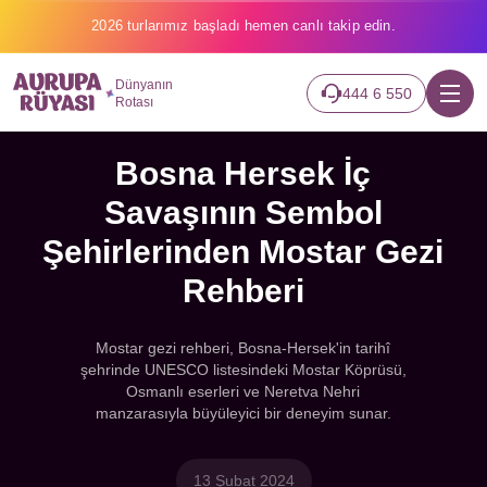
2026 turlarımız başladı hemen canlı takip edin.
Dünyanın
444 6 550
Rotası
Bosna Hersek İç
Savaşının Sembol
Şehirlerinden Mostar Gezi
Rehberi
Mostar gezi rehberi, Bosna-Hersek'in tarihî
şehrinde UNESCO listesindeki Mostar Köprüsü,
Osmanlı eserleri ve Neretva Nehri
manzarasıyla büyüleyici bir deneyim sunar.
13 Şubat 2024