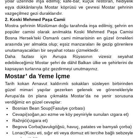
yolar üzerinde inşa edilmiş; kafe-bar, küçük restoran, hediyelik
eşya dükkânlarıyla Mostar köprüsü ve çevresi Mostar şehrinin
vazgeçilmez gezi duraklarıdır.
2. Koski Mehmed Paşa Camii
Mostra şehrinin Müslüman doğu tarafında inşa edilmiş; şehrin en
popüler camisi olarak anılmakta Koski Mehmed Paşa Camisi
Bosna Hersek’teki Osmanlı cami mimarisinin en güzel örnekleri
arasında yer almakta olup; eşsiz manzaraları ile gezip görenlere
unutamayacakları bir seyahat rotası çizmektedir.
Daha fazlası için Avrupa Rüyasının vizesiz seyahat
edebileceğimiz Mostar şehri de dâhil Balkan ülke ve şehirlerini de
kapsayan turlarına göz gezdirmeyi unutmayınız.
Mostar’ da Yeme İçme
Tarih kokan Arnavut kaldırımlı sokakları süsleyen birbirinden
güzel mimari yapılar gezerken gelenek ve görenekleriyle
Avrupa’da ön plana çıkmakta Mostar’da ne yenir sorusuna
verdiğimiz en güzel cevaplar:
Bosnian Bean Soup(Fasulye çorbası)
Cevapi(soğan,acı ezme ve köy peyniriyle sunulan ızgara et)
Ražnjići(ızgara et)
Begova Corba(tavukgöğsü, havuç, patates ve bamyalı çorba)
Lonac(Kuzu eti, sığır eti veya domuz eti tercihe bağlı sebzeyle