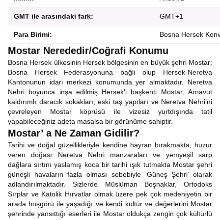
GMT ile arasındaki fark:
GMT+1
Para Birimi:
Bosna Hersek Konv
Mostar Nerededir/Coğrafi Konumu
Bosna Hersek ülkesinin Hersek bölgesinin en büyük şehri Mostar;
Bosna Hersek Federasyonuna bağlı olup Hersek-Neretva
Kantonunun idari merkezi konumunda yer almaktadır. Neretva
Nehri boyunca inşa edilmiş Hersek’i başkenti Mostar; Arnavut
kaldırımlı daracık sokakları, eski taş yapıları ve Neretva Nehri’ni
çevreleyen Mostar köprüsü ile vizesiz yurtdışında tatil
yapabileceğiniz adeta masalsa bir görünüme sahiptir.
Mostar’ a Ne Zaman Gidilir?
Tarihi ve doğal güzellikleriyle kendine hayran bırakmakta; huzur
veren doğası Neretva Nehri manzaraları ve yemyeşil sarp
dağlara sırtını yaslamış koca bir tarihi ışık tutmakta Mostar şehri
güneşli havaların fazla olması sebebiyle ‘Güneş Şehri’ olarak
adlandırılmaktadır. Sizlerde Müslüman Boşnaklar, Ortodoks
Sırplar ve Katolik Hırvatlar olmak üzere pek çok medeniyetin bir
arada hoşgörü ile yaşadığı ve kendi kültür ve değerlerini Mostar
şehrinde yansıttığı eserleri ile Mostar oldukça zengin çok kültürlü