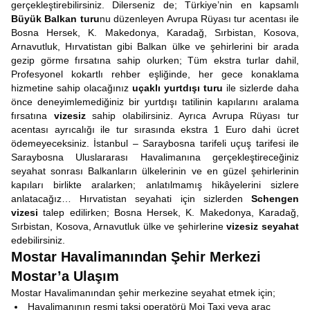
gerçekleştirebilirsiniz. Dilerseniz de; Türkiye’nin en kapsamlı
Büyük Balkan turu
nu düzenleyen Avrupa Rüyası tur acentası ile
Bosna Hersek, K. Makedonya, Karadağ, Sırbistan, Kosova,
Arnavutluk, Hırvatistan gibi Balkan ülke ve şehirlerini bir arada
gezip görme fırsatına sahip olurken; Tüm ekstra turlar dahil,
Profesyonel kokartlı rehber eşliğinde, her gece konaklama
hizmetine sahip olacağınız
uçaklı yurtdışı turu
ile sizlerde daha
önce deneyimlemediğiniz bir yurtdışı tatilinin kapılarını aralama
fırsatına
vizesiz
sahip olabilirsiniz. Ayrıca Avrupa Rüyası tur
acentası ayrıcalığı ile tur sırasında ekstra 1 Euro dahi ücret
ödemeyeceksiniz. İstanbul – Saraybosna tarifeli uçuş tarifesi ile
Saraybosna Uluslararası Havalimanına gerçekleştireceğiniz
seyahat sonrası Balkanların ülkelerinin ve en güzel şehirlerinin
kapıları birlikte aralarken; anlatılmamış hikâyelerini sizlere
anlatacağız… Hırvatistan seyahati için sizlerden
Schengen
vizesi
talep edilirken; Bosna Hersek, K. Makedonya, Karadağ,
Sırbistan, Kosova, Arnavutluk ülke ve şehirlerine
vizesiz seyahat
edebilirsiniz.
Mostar Havalimanından Şehir Merkezi
Mostar’a Ulaşım
Mostar Havalimanından şehir merkezine seyahat etmek için;
Havalimanının resmi taksi operatörü Moj Taxi veya araç