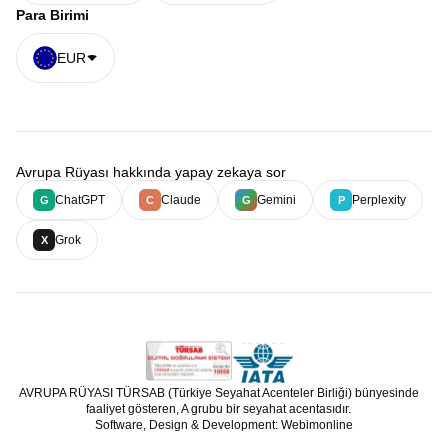
Para Birimi
EUR
Avrupa Rüyası hakkında yapay zekaya sor
ChatGPT
Claude
Gemini
Perplexity
G
C
G
P
Grok
X
AVRUPA RÜYASI TÜRSAB (Türkiye Seyahat Acenteler Birliği) bünyesinde
faaliyet gösteren, A grubu bir seyahat acentasıdır.
Software, Design & Development: Webimonline