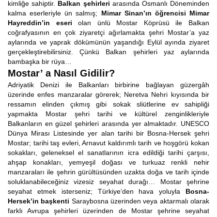
kimliğe sahiptir.
Balkan şehirleri
arasında Osmanlı Döneminden
kalma eserleriyle ün salmış;
Mimar Sinan’ın öğrencisi
Mimar
Hayreddin’in eseri
olan ünlü Mostar Köprüsü ile Balkan
coğrafyasının en çok ziyaretçi ağırlamakta şehri Mostar’a yaz
aylarında ve yaprak dökümünün yaşandığı Eylül ayında ziyaret
gerçekleştirebilirsiniz. Çünkü Balkan şehirleri yaz aylarında
bambaşka bir rüya…
Mostar’ a Nasıl Gidilir?
Adriyatik Denizi ile Balkanları birbirine bağlayan güzergâh
üzerinde enfes manzaralar görerek; Neretva Nehri kıyısında bir
ressamın elinden çıkmış gibi sokak sliütlerine ev sahipliği
yapmakta Mostar şehri tarihi ve kültürel zenginlikleriyle
Balkanların en güzel şehirleri arasında yer almaktadır. UNESCO
Dünya Mirası Listesinde yer alan tarihi bir Bosna-Hersek şehri
Mostar; tarihi taş evleri, Arnavut kaldırımlı tarih ve hoşgörü kokan
sokakları, geleneksel el sanatlarının icra edildiği tarihi çarşısı,
ahşap konakları, yemyeşil doğası ve turkuaz renkli nehir
manzaraları ile şehrin gürültüsünden uzakta doğa ve tarih içinde
soluklanabileceğiniz vizesiz seyahat durağı… Mostar şehrine
seyahat etmek isterseniz; Türkiye‘den hava yoluyla
Bosna-
Hersek’in başkenti
Saraybosna üzerinden veya aktarmalı olarak
farklı Avrupa şehirleri üzerinden de Mostar şehrine seyahat