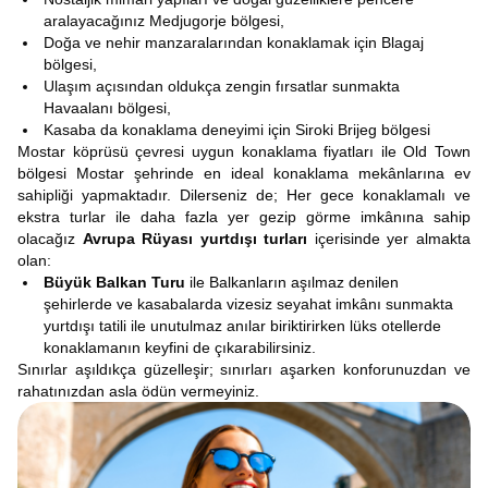
aralayacağınız Medjugorje bölgesi,
Doğa ve nehir manzaralarından konaklamak için Blagaj
bölgesi,
Ulaşım açısından oldukça zengin fırsatlar sunmakta
Havaalanı bölgesi,
Kasaba da konaklama deneyimi için Siroki Brijeg bölgesi
Mostar köprüsü çevresi uygun konaklama fiyatları ile Old Town
bölgesi Mostar şehrinde en ideal konaklama mekânlarına ev
sahipliği yapmaktadır. Dilerseniz de; Her gece konaklamalı ve
ekstra turlar ile daha fazla yer gezip görme imkânına sahip
olacağız
Avrupa Rüyası yurtdışı turları
içerisinde yer almakta
olan:
Büyük Balkan Turu
ile Balkanların aşılmaz denilen
şehirlerde ve kasabalarda vizesiz seyahat imkânı sunmakta
yurtdışı tatili ile unutulmaz anılar biriktirirken lüks otellerde
konaklamanın keyfini de çıkarabilirsiniz.
Sınırlar aşıldıkça güzelleşir; sınırları aşarken konforunuzdan ve
rahatınızdan asla ödün vermeyiniz.