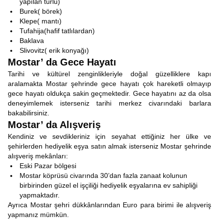
yapılan türlü)
Burek( börek)
Klepe( mantı)
Tufahija(hafif tatlılardan)
Baklava
Slivovitz( erik konyağı)
Mostar’ da Gece Hayatı
Tarihi ve kültürel zenginlikleriyle doğal güzelliklere kapı
aralamakta Mostar şehrinde gece hayatı çok hareketli olmayıp
gece hayatı oldukça sakin geçmektedir. Gece hayatını az da olsa
deneyimlemek isterseniz tarihi merkez civarındaki barlara
bakabilirsiniz.
Mostar’ da Alışveriş
Kendiniz ve sevdikleriniz için seyahat ettiğiniz her ülke ve
şehirlerden hediyelik eşya satın almak isterseniz Mostar şehrinde
alışveriş mekânları:
Eski Pazar bölgesi
Mostar köprüsü civarında 30’dan fazla zanaat kolunun
birbirinden güzel el işçiliği hediyelik eşyalarına ev sahipliği
yapmaktadır.
Ayrıca Mostar şehri dükkânlarından Euro para birimi ile alışveriş
yapmanız mümkün.