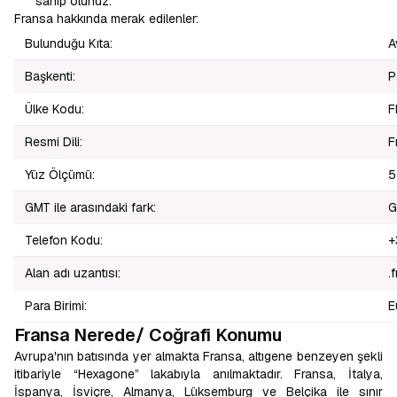
sahip olunuz.
Fransa hakkında merak edilenler:
Bulunduğu Kıta:
A
Başkenti:
P
Ülke Kodu:
F
Resmi Dili:
F
Yüz Ölçümü:
5
GMT ile arasındaki fark:
G
Telefon Kodu:
+
Alan adı uzantısı:
.f
Para Birimi:
E
Fransa Nerede/ Coğrafi Konumu
Avrupa'nın batısında yer almakta Fransa, altıgene benzeyen şekli
itibariyle “Hexagone” lakabıyla anılmaktadır. Fransa, İtalya,
İspanya, İsviçre, Almanya, Lüksemburg ve Belçika ile sınır