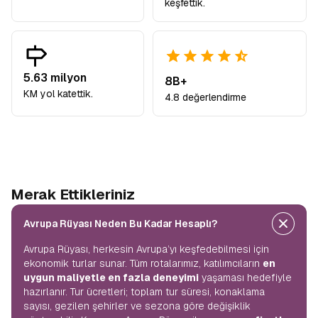
keşfettik.
5.63 milyon
8B+
KM yol katettik.
4.8 değerlendirme
Merak Ettikleriniz
Avrupa Rüyası Neden Bu Kadar Hesaplı?
Avrupa Rüyası, herkesin Avrupa’yı keşfedebilmesi için
ekonomik turlar sunar. Tüm rotalarımız, katılımcıların
en
uygun maliyetle en fazla deneyimi
yaşaması hedefiyle
hazırlanır. Tur ücretleri; toplam tur süresi, konaklama
sayısı, gezilen şehirler ve sezona göre değişiklik