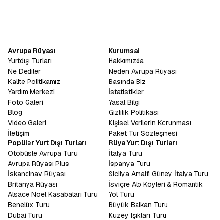
Avrupa Rüyası
Kurumsal
Yurtdışı Turları
Hakkımızda
Ne Dediler
Neden Avrupa Rüyası
Kalite Politikamız
Basında Biz
Yardım Merkezi
İstatistikler
Foto Galeri
Yasal Bilgi
Blog
Gizlilik Politikası
Video Galeri
Kişisel Verilerin Korunması
İletişim
Paket Tur Sözleşmesi
Popüler Yurt Dışı Turları
Rüya Yurt Dışı Turları
Otobüsle Avrupa Turu
İtalya Turu
Avrupa Rüyası Plus
İspanya Turu
İskandinav Rüyası
Sicilya Amalfi Güney İtalya Turu
Britanya Rüyası
İsviçre Alp Köyleri & Romantik
Alsace Noel Kasabaları Turu
Yol Turu
Benelüx Turu
Büyük Balkan Turu
Dubai Turu
Kuzey Işıkları Turu