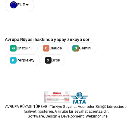
EUR
Avrupa Rüyası hakkında yapay zekaya sor
ChatGPT
Claude
Gemini
G
C
G
Perplexity
Grok
P
X
AVRUPA RÜYASI TÜRSAB (Türkiye Seyahat Acenteler Birliği) bünyesinde
faaliyet gösteren, A grubu bir seyahat acentasıdır.
Software, Design & Development: Webimonline