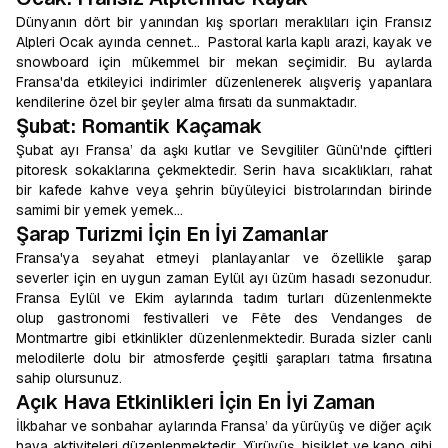
Dünyanın dört bir yanından kış sporları meraklıları için Fransız
Alpleri Ocak ayında cennet… Pastoral karla kaplı arazi, kayak ve
snowboard için mükemmel bir mekan seçimidir. Bu aylarda
Fransa'da etkileyici indirimler düzenlenerek alışveriş yapanlara
kendilerine özel bir şeyler alma fırsatı da sunmaktadır.
Şubat: Romantik Kaçamak
Şubat ayı Fransa’ da aşkı kutlar ve Sevgililer Günü'nde çiftleri
pitoresk sokaklarına çekmektedir. Serin hava sıcaklıkları, rahat
bir kafede kahve veya şehrin büyüleyici bistrolarından birinde
samimi bir yemek yemek…
Şarap Turizmi İçin En İyi Zamanlar
Fransa'ya seyahat etmeyi planlayanlar ve özellikle şarap
severler için en uygun zaman Eylül ayı üzüm hasadı sezonudur.
Fransa Eylül ve Ekim aylarında tadım turları düzenlenmekte
olup gastronomi festivalleri ve Fête des Vendanges de
Montmartre gibi etkinlikler düzenlenmektedir. Burada sizler canlı
melodilerle dolu bir atmosferde çeşitli şarapları tatma fırsatına
sahip olursunuz.
Açık Hava Etkinlikleri İçin En İyi Zaman
İlkbahar ve sonbahar aylarında Fransa’ da yürüyüş ve diğer açık
hava aktiviteleri düzenlenmektedir. Yürüyüş, bisiklet ve kano gibi