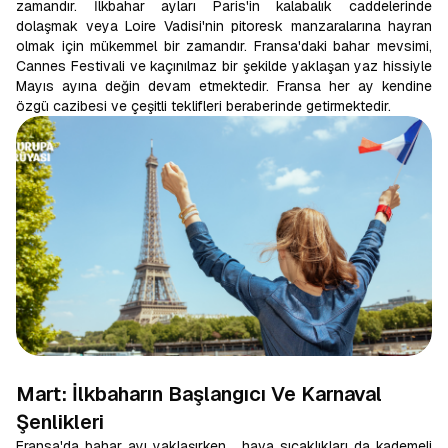
zamandır. İlkbahar ayları Paris'in kalabalık caddelerinde
dolaşmak veya Loire Vadisi'nin pitoresk manzaralarına hayran
olmak için mükemmel bir zamandır. Fransa'daki bahar mevsimi,
Cannes Festivali ve kaçınılmaz bir şekilde yaklaşan yaz hissiyle
Mayıs ayına değin devam etmektedir. Fransa her ay kendine
özgü cazibesi ve çeşitli teklifleri beraberinde getirmektedir.
Mart: İlkbaharın Başlangıcı Ve Karnaval
Şenlikleri
Fransa'da bahar ayı yaklaşırken, hava sıcaklıkları da kademeli