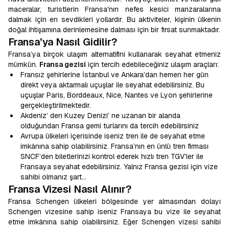
maceralar, turistlerin Fransa'nın nefes kesici manzaralarına
dalmak için en sevdikleri yollardır. Bu aktiviteler, kişinin ülkenin
doğal ihtişamına derinlemesine dalması için bir fırsat sunmaktadır.
Fransa’ya Nasıl Gidilir?
Fransa’ya birçok ulaşım alternatifini kullanarak seyahat etmeniz
mümkün.
Fransa gezisi
için tercih edebileceğiniz ulaşım araçları:
Fransız şehirlerine İstanbul ve Ankara’dan hemen her gün
direkt veya aktarmalı uçuşlar ile seyahat edebilirsiniz. Bu
uçuşlar Paris, Borddeaux, Nice, Nantes ve Lyon şehirlerine
gerçekleştirilmektedir.
Akdeniz’ den Kuzey Denizi’ ne uzanan bir alanda
olduğundan Fransa gemi turlarını da tercih edebilirsiniz
Avrupa ülkeleri içerisinde iseniz tren ile de seyahat etme
imkânına sahip olabilirsiniz. Fransa’nın en ünlü tren firması
SNCF’den biletlerinizi kontrol ederek hızlı tren TGV’ler ile
Fransaya seyahat edebilirsiniz. Yalnız Fransa gezisi için vize
sahibi olmanız şart…
Fransa Vizesi Nasıl Alınır?
Fransa Schengen ülkeleri bölgesinde yer almasından dolayı
Schengen vizesine sahip iseniz Fransaya bu vize ile seyahat
etme imkânına sahip olabilirsiniz. Eğer Schengen vizesi sahibi