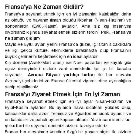
Fransa’ya Ne Zaman Gidilir?
Fransa'ya seyahat etmek için en iyi zamanlar, kalabalığın daha
az olduğu ve havanın ılıman olduğu ilkbahar (Nisan-Haziran) ve
sonbahardır (Eylül-Kasım) aylarıdır. Ama siz kış insanıyım
diyorsanız kışında seyahat etmek sizlerin tercihi! Peki,
Fransa’ya
ne zaman gidilir?
Mayıs ve Eylül ayları yerini Fransa’da güzel, iç ısıtan sıcaklıklara
ve ilgi çekici kültürel etkinliklerle bırakmakta olup Fransa’nın
büyük şehirlerini keşfetmek için en ideal aylardır.
Kış dönemi (Aralık-Mart arası) ise Noel pazarları ve kayak gibi
eşsiz deneyimleri sizlere vaat etmektedir. Işıl ışıl bir kasaba
seyahati…
Avrupa Rüyası yurtdışı turları
ile her mevsim
Avrupa’yı şehirlerini ve Fransa ülkesini ziyaret etme ayrıcalığına
sahip olabilirsiniz.
Fransa'yı Ziyaret Etmek İçin En İyi Zaman
Fransa'ya seyahat etmek için en iyi aylar Nisan-Haziran ve
Eylül-Kasım aylarıdır. Bu aylarda hava sıcakları yüksek olup,
kalabalıklar daha azdır. Temmuz ve Ağustos en sıcak aylardır ve
en kalabalık ve pahalı ayları kapsamaktadır. Yaz insanı iseniz
tur
şirketleri
ile seyahat etmenizi sizlere tavsiye ederiz.
Fransa her mevsimde kendine özgü bir yaşam biçimi ile sizlere