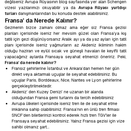
değilseniz Avrupa Rüyasının blog sayfasında yer alan Schengen
vizesi yazılarımızı okuyabilir ya da
Avrupa Rüyası
yurtdışı
turları
danışmanlarından bu konuda destek alabilirsiniz.
Fransa’ da Nerede Kalınır?
Gezmenin bizce zamanı olmaz ama eğer siz Fransa gezisi
planları içerisinde iseniz her mevsim güzel olan Fransa’ya kış
tatili için gezi düşünüyorsanız Aralık ayı ya da yaz ayları için tatil
planı içerisinde iseniz yağmurların az Akdeniz ikliminin hakim
olduğu haziran ve eylül sıcak ve güneşli havaları ile keyifli tatil
yapacağınız aylarda Fransaya seyahat etmenizi öneririz. Peki,
Fransa’ da nerede kalınır?
Fransız şehirlerine İstanbul ve Ankara’dan hemen her gün
direkt veya aktarmalı uçuşlar ile seyahat edebilirsiniz. Bu
uçuşlar Paris, Borddeaux, Nice, Nantes ve Lyon şehirlerine
gerçekleştirilmektedir.
Akdeniz’ den Kuzey Denizi’ ne uzanan bir alanda
olduğundan Fransa gemi turlarını da tercih edebilirsiniz
Avrupa ülkeleri içerisinde iseniz tren ile de seyahat etme
imkânına sahip olabilirsiniz. Fransa’nın en ünlü tren firması
SNCF’den biletlerinizi kontrol ederek hızlı tren TGV’ler ile
Fransaya seyahat edebilirsiniz. Yalnız Fransa gezisi için vize
sahibi olmanız şart…