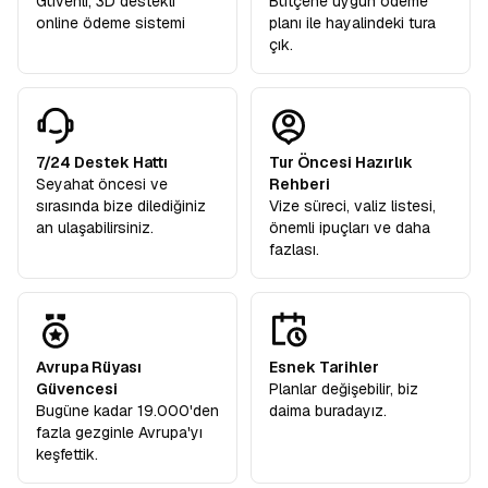
Güvenli, 3D destekli
Bütçene uygun ödeme
online ödeme sistemi
planı ile hayalindeki tura
çık.
7/24 Destek Hattı
Tur Öncesi Hazırlık
Seyahat öncesi ve
Rehberi
sırasında bize dilediğiniz
Vize süreci, valiz listesi,
an ulaşabilirsiniz.
önemli ipuçları ve daha
fazlası.
Avrupa Rüyası
Esnek Tarihler
Güvencesi
Planlar değişebilir, biz
Bugüne kadar 19.000'den
daima buradayız.
fazla gezginle Avrupa'yı
keşfettik.