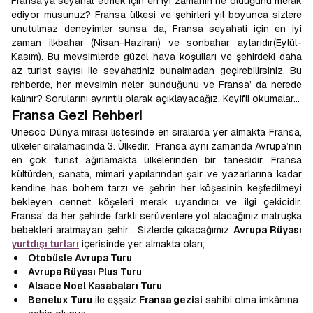
Fransa'ya seyahat etmek için en iyi zamanın ne olduğunu merak
ediyor musunuz? Fransa ülkesi ve şehirleri yıl boyunca sizlere
unutulmaz deneyimler sunsa da, Fransa seyahati için en iyi
zaman ilkbahar (Nisan-Haziran) ve sonbahar aylarıdır(Eylül-
Kasım). Bu mevsimlerde güzel hava koşulları ve şehirdeki daha
az turist sayısı ile seyahatiniz bunalmadan geçirebilirsiniz. Bu
rehberde, her mevsimin neler sunduğunu ve Fransa’ da nerede
kalınır? Sorularını ayrıntılı olarak açıklayacağız. Keyifli okumalar…
Fransa Gezi Rehberi
Unesco Dünya mirası listesinde en sıralarda yer almakta Fransa,
ülkeler sıralamasında 3. Ülkedir. Fransa aynı zamanda Avrupa’nın
en çok turist ağırlamakta ülkelerinden bir tanesidir. Fransa
kültürden, sanata, mimari yapılarından şair ve yazarlarına kadar
kendine has bohem tarzı ve şehrin her köşesinin keşfedilmeyi
bekleyen cennet köşeleri merak uyandırıcı ve ilgi çekicidir.
Fransa’ da her şehirde farklı serüvenlere yol alacağınız matruşka
bebekleri aratmayan şehir… Sizlerde çıkacağımız
Avrupa Rüyası
yurtdışı turları
içerisinde yer almakta olan;
Otobüsle Avrupa Turu
Avrupa Rüyası Plus Turu
Alsace Noel Kasabaları Turu
Benelux Turu
ile eşşsiz
Fransa gezisi
sahibi olma imkânına