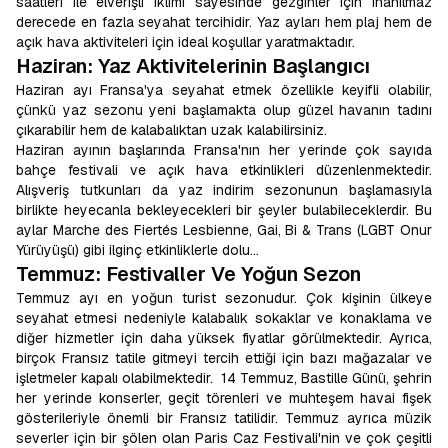
saatleri ile elverişli iklimi sayesinde gezginler için inanılmaz
derecede en fazla seyahat tercihidir. Yaz ayları hem plaj hem de
açık hava aktiviteleri için ideal koşullar yaratmaktadır.
Haziran: Yaz Aktivitelerinin Başlangıcı
Haziran ayı Fransa'ya seyahat etmek özellikle keyifli olabilir,
çünkü yaz sezonu yeni başlamakta olup güzel havanın tadını
çıkarabilir hem de kalabalıktan uzak kalabilirsiniz.
Haziran ayının başlarında Fransa'nın her yerinde çok sayıda
bahçe festivali ve açık hava etkinlikleri düzenlenmektedir.
Alışveriş tutkunları da yaz indirim sezonunun başlamasıyla
birlikte heyecanla bekleyecekleri bir şeyler bulabileceklerdir. Bu
aylar Marche des Fiertés Lesbienne, Gai, Bi & Trans (LGBT Onur
Yürüyüşü) gibi ilginç etkinliklerle dolu…
Temmuz: Festivaller Ve Yoğun Sezon
Temmuz ayı en yoğun turist sezonudur. Çok kişinin ülkeye
seyahat etmesi nedeniyle kalabalık sokaklar ve konaklama ve
diğer hizmetler için daha yüksek fiyatlar görülmektedir. Ayrıca,
birçok Fransız tatile gitmeyi tercih ettiği için bazı mağazalar ve
işletmeler kapalı olabilmektedir. 14 Temmuz, Bastille Günü, şehrin
her yerinde konserler, geçit törenleri ve muhteşem havai fişek
gösterileriyle önemli bir Fransız tatilidir. Temmuz ayrıca müzik
severler için bir şölen olan Paris Caz Festivali'nin ve çok çeşitli