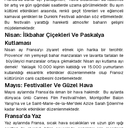
bir artış ve gün ışığındaki saatlerde uzama görülmektedir. Bu ayın
kültürel etkinlikleri arasında, renkli geçit törenleri ve eğlenceli
karnaval şenlikleri ile Dunkirk Festivali adından söz ettirmektedir.
Bu festivalin yarattığı hareketli atmosfer baharın gelişini
müjdelemektedir.
Nisan: İlkbahar Çiçekleri Ve Paskalya
Kutlaması
Nisan ay Fransa'yı ziyaret etmek için harika bir tercihtir.
Provence’ nin yemyeşil bahar manzaraları ve lavanta tarlaları ile
büyüleyici manzaralar ortaya çıkmaktadır. Nisan ayı kutlama ayı
demek! Yaklaşık 10.000 kişinin katıldığı ve 15.000 yumurtanın
kullanıldığı eksantrik etkinlikler düzenlenmekte olup Fransız
kültürünün canlı cazibesini özetlemektedir.
Mayıs: Festivaller Ve Güzel Hava
Mayıs aylarında Fransa’da ılıman bir hava hakimdir. Bu aylarda
dünyaca ünlü Cannes Film Festivali'nden, Montgolfier Balon
Yarışı'na ve Le Saint-Marie-de-la-Mer'deki Azize Sarah Şöleni'ne
kadar ikonik etkinlikler düzenlenmektedir.
Fransa'da Yaz
Yaz aylarında Fransa, sıcak hava sıcaklıkları ve uzun gün ışığı