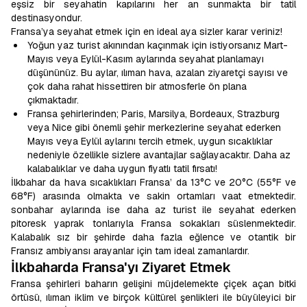
eşsiz bir seyahatin kapılarını her an sunmakta bir tatil
destinasyondur.
Fransa’ya seyahat etmek için en ideal aya sizler karar veriniz!
Yoğun yaz turist akınından kaçınmak için istiyorsanız Mart-
Mayıs veya Eylül-Kasım aylarında seyahat planlamayı
düşününüz. Bu aylar, ılıman hava, azalan ziyaretçi sayısı ve
çok daha rahat hissettiren bir atmosferle ön plana
çıkmaktadır.
Fransa şehirlerinden; Paris, Marsilya, Bordeaux, Strazburg
veya Nice gibi önemli şehir merkezlerine seyahat ederken
Mayıs veya Eylül aylarını tercih etmek, uygun sıcaklıklar
nedeniyle özellikle sizlere avantajlar sağlayacaktır. Daha az
kalabalıklar ve daha uygun fiyatlı tatil fırsatı!
İlkbahar da hava sıcaklıkları Fransa’ da 13°C ve 20°C (55°F ve
68°F) arasında olmakta ve sakin ortamları vaat etmektedir.
sonbahar aylarında ise daha az turist ile seyahat ederken
pitoresk yaprak tonlarıyla Fransa sokakları süslenmektedir.
Kalabalık sız bir şehirde daha fazla eğlence ve otantik bir
Fransız ambiyansı arayanlar için tam ideal zamanlardır.
İlkbaharda Fransa'yı Ziyaret Etmek
Fransa şehirleri baharın gelişini müjdelemekte çiçek açan bitki
örtüsü, ılıman iklim ve birçok kültürel şenlikleri ile büyüleyici bir