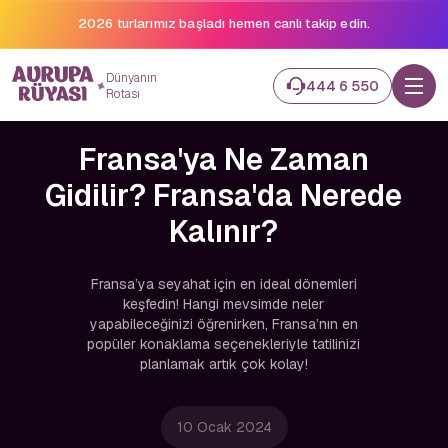
2026 turlarımız başladı hemen canlı takip edin.
Dünyanın
444 6 550
Rotası
Fransa'ya Ne Zaman
Gidilir? Fransa'da Nerede
Kalınır?
Fransa’ya seyahat için en ideal dönemleri
keşfedin! Hangi mevsimde neler
yapabileceğinizi öğrenirken, Fransa’nın en
popüler konaklama seçenekleriyle tatilinizi
planlamak artık çok kolay!
10 Ocak 2024