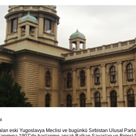
ı
alan eski Yugoslavya Meclisi ve bugünkü Sırbistan Ulusal Parl
. Yapımına 1907’de başlanmış ancak Balkan Savaşları ve Birinc