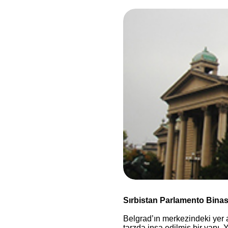
Sırbistan Parlamento Binas
Belgrad’ın merkezindeki yer 
tarzda inşa edilmiş bir yapı