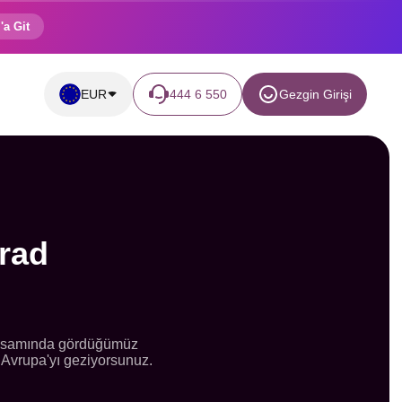
'a Git
EUR
444 6 550
Gezgin Girişi
rad
kapsamında gördüğümüz
 Avrupa'yı geziyorsunuz.