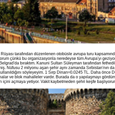
pa Rüyası tarafından düzenlenen otobüsle avrupa turu kapsamın
diyorum çünkü bu organizasyonla neredeyse tüm Avrupa'yı geziyor
elgrad'da bıraktım. Kanuni Sultan Süleyman tarafından fethedi
ş. Nüfusu 2 milyonu aşan şehir aynı zamanda Sırbistan'nın da 
kullanıldığını söyleyeyim. 1 Sırp Dinarı=0.0245 TL. Daha önce D
binalar ve blok mahalleler vardır. Burada da o yapılaşmayı gördü
nın içini açmaya yetiyor. Vakit kaybetmeden şehri keşfe başlıyoru