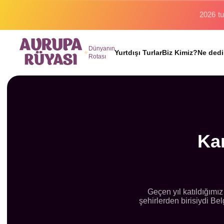
Binlerc
Dünyanın
Yurtdışı Turlar
Biz Kimiz?
Ne dedi
Rotası
Ka
Geçen yıl katıldığım
şehirlerden birisiydi B