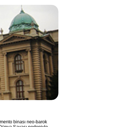
amento binası neo-barok
i Dünya Savaşı nedeniyle