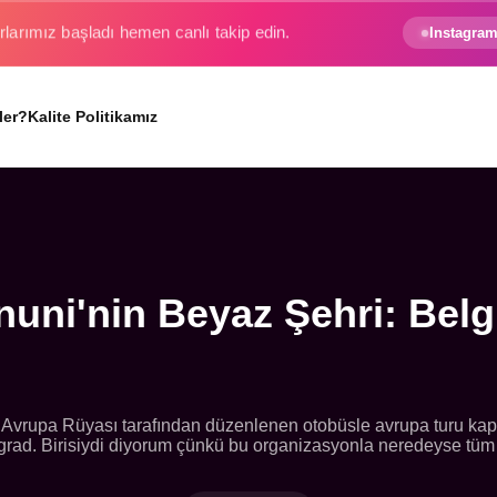
e gezginin hayali gerçek oluyor.
Instagram
ler?
Kalite Politikamız
nuni'nin Beyaz Şehri: Belg
ız Avrupa Rüyası tarafından düzenlenen otobüsle avrupa turu 
elgrad. Birisiydi diyorum çünkü bu organizasyonla neredeyse tüm