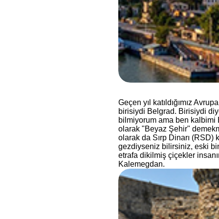
Geçen yıl katıldığımız Avru
birisiydi Belgrad. Birisiydi 
bilmiyorum ama ben kalbimi B
olarak "Beyaz Şehir" demekmi
olarak da Sırp Dinarı (RSD) 
gezdiyseniz bilirsiniz, eski 
etrafa dikilmiş çiçekler insa
Kalemegdan.