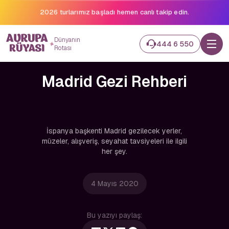
2026 turlarımız başladı hemen canlı takip edin.
Dünyanın
444 6 550
Rotası
Madrid Gezi Rehberi
İspanya başkenti Madrid gezilecek yerler,
müzeler, alışveriş, seyahat tavsiyeleri ile ilgili
her şey.
4 Mayıs 2020
Bu yazıyı paylaş: