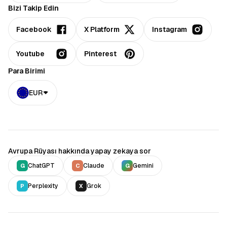
Bizi Takip Edin
Facebook
X Platform
Instagram
Youtube
Pinterest
Para Birimi
EUR
Avrupa Rüyası hakkında yapay zekaya sor
ChatGPT
Claude
Gemini
G
C
G
Perplexity
Grok
P
X