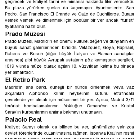
geçirecek ve kraliyet tarihi ve mimarisi hakkında fikir verecektir.
Bu plaza yürürken şunları da kaçırmayın: Ayuntamiento, San
Pedro, San Francisco El Grande ve Calle de Cuchilleros. Burası
yemek yemek ve dinlenmek için popüler bir yer ancak “turist”
fiyatlarına hazır olun.
Prado Müzesi
Prado Müzesi, Madrid’in en önemli kültürel değeri ve dünyanın en
büyük sanat galerilerinden birisidir. Velázquez, Goya, Raphael,
Rubens ve Bosch (diğer büyük İtalyan ve Flaman sanatçılar
arasında) gibi büyük Avrupalı ustaların göz kamaştırıcı sergileri,
1819 yılında müze olarak açılan 18. yüzyıldan kalma bu binada
yer almaktadır.
El Retiro Park
Madrid'in ana parkı, güneşli bir günde dinlenmek veya yaz
akşamları Alphonso XII'nin heykelinin sütunu etrafındaki
çevrelerde yer almak için mükemmel bir yer. Ayrıca; Madrid 3/11
terörist bombalamalarının, Yokluğun Ormanı'nın ve Kristal
Saray'ın kurbanlarının anıtına bakmayı unutmayın.
Palacio Real
Kraliyet Sarayı olarak da bilinen bu yer, günümüzde yalnızca
devlet törenlerinde kullanılmasına rağmen, İspanya Kralı'nın resmi