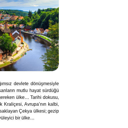
ğımsız devlete dönüşmesiyle
nsanların mutlu hayat sürdüğü
 gereken ülke… Tarihi dokusu,
 Kraliçesi, Avrupa’nın kalbi,
a saklayan Çekya ülkesi; gezip
yüleyici bir ülke…