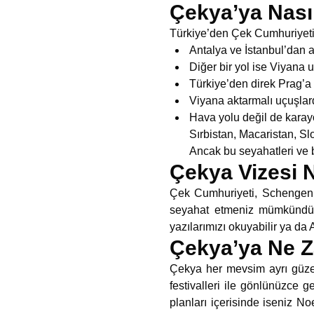
Çekya’ya Nasıl
Türkiye’den Çek Cumhuriyeti’
Antalya ve İstanbul’dan 
Diğer bir yol ise Viyana 
Türkiye’den direk Prag’a
Viyana aktarmalı uçuşlar
Hava yolu değil de karay
Sırbistan, Macaristan, Sl
Ancak bu seyahatleri ve b
Çekya Vizesi N
Çek Cumhuriyeti, Schengen B
seyahat etmeniz mümkündür
yazılarımızı okuyabilir ya da
Çekya’ya Ne Z
Çekya her mevsim ayrı güzel ü
festivalleri ile gönlünüzce g
planları içerisinde iseniz N