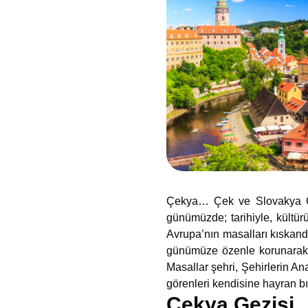
Çekya… Çek ve Slovakya Çek
günümüzde; tarihiyle, kültür
Avrupa’nın masalları kıskand
günümüze özenle korunarak ka
Masallar şehri, Şehirlerin An
görenleri kendisine hayran bı
Çekya Gezisi