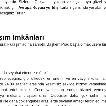
aylardır. Sizlerde Çekya’nın yazları ve kışları ayrı güzel ş
çıkmak için;
Avrupa Rüyası yurtdışı turları
içerisinde yer alan ve
receğiniz Turlar:
şım İmkânları
ratik ulaşım ağına sahiptir. Başkent Prag başta olmak üzere bi
asında seyahat etmeniz mümkün.
zebileceğiniz gibi ülkedeki en önemli ve en yaygın kullanıla
ce 24.00 saatleri arasında kesintisiz şekilde hizmet vermekted
yahat edebilirsiniz. Gece yarısından sonra hizmet verme
eya mekâna ulaşabilirsiniz. Otobüsler daha çok şehir me
ler ise daha çok engebeli arazilerde seyahat amaçlı tercih edilme