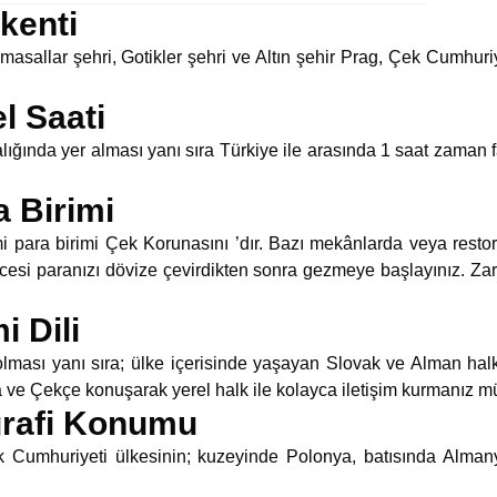
kenti
 masallar şehri, Gotikler şehri ve Altın şehir Prag, Çek Cumhuri
l Saati
ığında yer alması yanı sıra Türkiye ile arasında 1 saat zaman fa
 Birimi
i para birimi Çek Korunasını ’dır. Bazı mekânlarda veya resto
esi paranızı dövize çevirdikten sonra gezmeye başlayınız. Zar
 Dili
lması yanı sıra; ülke içerisinde yaşayan Slovak ve Alman hal
a ve Çekçe konuşarak yerel halk ile kolayca iletişim kurmanız 
ğrafi Konumu
k Cumhuriyeti ülkesinin; kuzeyinde Polonya, batısında Alma