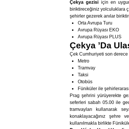
Çekya gezisi
için en uygun 
biriktireceğiniz yolculuklara 
şehirler gezerek anılar birikti
Orta Avrupa Turu
Avrupa Rüyası EKO
Avrupa Rüyası PLUS
Çekya ’Da Ula
Çek Cumhuriyeti son derece p
Metro
Tramvay
Taksi
Otobüs
Füniküler ile şehirlerar
Prag şehrini yürüyerekte ge
seferleri sabah 05.00 ile ge
tramvayları kullanarak se
konaklayacağınız şehre v
kullanılmakla birlikte Fünikü