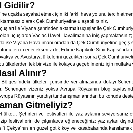
 Gidilir?
ne uçakla seyahat etmek için iki farklı hava yolunu tercih etm
aktarmasız olarak Çek Cumhuriyetine ulaşabilirsiniz.
uçuşları ile Viyana şehrinden aktarmalı uçuşlar ile Çek Cumhuriy
 olan uçuşlarda Vaclac Havel Havalimanına iniş yapmaktasınız;
da ise Viyana Havalimanı oradan da Çek Cumhuriyetine geçiş s
olunu tercih edecekseniz de; Edirne Kapıkule Sınır Kapısı’ndan
ovakya ve Avusturya ülkelerini gezdikten sonra Çek Cumhuriyeti’n
u ülkelerden tek bir vize ile kolayca geçebilmeniz için mutlaka 
asıl Alınır?
ölgesi’ndeki ülkeler içerisinde yer almasında dolayı Scheng
. Schengen vizeniz yoksa Avrupa Rüyasının blog sayfasınd
 Avrupa Rüyasının yurtdışı tur danışmanlarından bu konuda destek
aman Gitmeliyiz?
lke… Şehirleri ve festivalleri ile yaz aylarını seviyorsanız eş
ezip festivallerin de çılgınlarca eğleneceğiniz; yaz ayları dışınd
oel’i Çekya’nın en güzel gotik köy ve kasabalarında karşılamak 