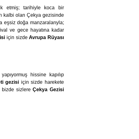
 etmiş; tarihiyle koca bir
ın kalbi olan Çekya gezisinde
yla eşsiz doğa manzaralarıyla;
tival ve gece hayatına kadar
si
için sizde
Avrupa Rüyası
yapıyormuş hissine kapılıp
i gezisi
için sizde harekete
ra bizde sizlere
Çekya Gezisi