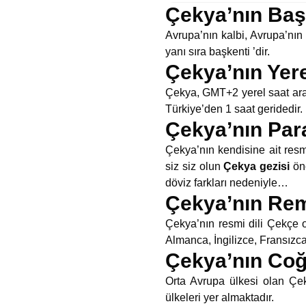
Çekya’nın Baş
Avrupa’nın kalbi, Avrupa’nın
yanı sıra başkenti ’dir.
Çekya’nın Yere
Çekya, GMT+2 yerel saat aral
Türkiye’den 1 saat geridedir.
Çekya’nın Para
Çekya’nın kendisine ait resm
siz siz olun
Çekya gezisi
önc
döviz farkları nedeniyle…
Çekya’nın Remi
Çekya’nın resmi dili Çekçe o
Almanca, İngilizce, Fransızc
Çekya’nın Co
Orta Avrupa ülkesi olan Çe
ülkeleri yer almaktadır.