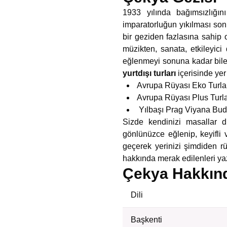
1933 yılında bağımsızlığı
imparatorluğun yıkılması son
bir geziden fazlasına sahip o
müzikten, sanata, etkileyic
eğlenmeyi sonuna kadar bilen
yurtdışı turları
içerisinde yer
Avrupa Rüyası Eko Turla
Avrupa Rüyası Plus Turla
Yılbaşı Prag Viyana Bud
Sizde kendinizi masallar 
gönlünüzce eğlenip, keyifli v
geçerek yerinizi şimdiden rüy
hakkında merak edilenleri ya
Çekya Hakkınd
Dili
Başkenti