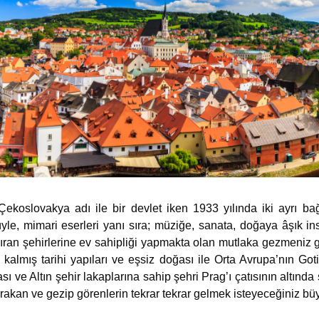
oslovakya adı ile bir devlet iken 1933 yılında iki ayrı ba
üyle, mimari eserleri yanı sıra; müziğe, sanata, doğaya âşık i
ıran şehirlerine ev sahipliği yapmakta olan mutlaka gezmeniz
lmış tarihi yapıları ve eşsiz doğası ile Orta Avrupa’nın Gotik
ası ve Altın şehir lakaplarına sahip şehri Prag’ı çatısının altınd
rakan ve gezip görenlerin tekrar tekrar gelmek isteyeceğiniz bü