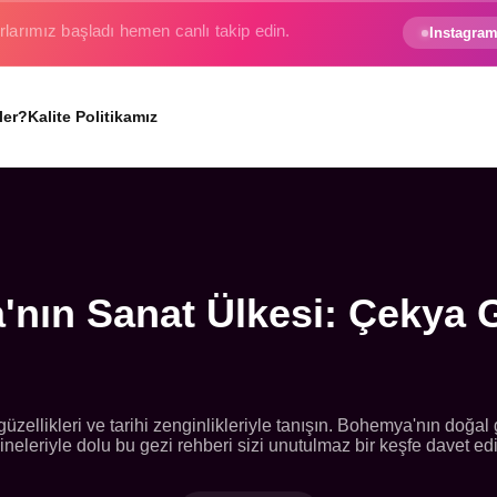
e gezginin hayali gerçek oluyor.
Instagram
ler?
Kalite Politikamız
'nın Sanat Ülkesi: Çekya 
zellikleri ve tarihi zenginlikleriyle tanışın. Bohemya'nın doğal g
ineleriyle dolu bu gezi rehberi sizi unutulmaz bir keşfe davet edi