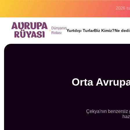
Binlerc
Dünyanın
Yurtdışı Turlar
Biz Kimiz?
Ne dedi
Rotası
Orta Avrupa
Çekya'nın benzersiz gü
haz