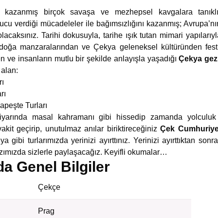
nı kazanmış birçok savaşa ve mezhepsel kavgalara tanıklık
ucu verdiği mücadeleler ile bağımsızlığını kazanmış; Avrupa’n
lacaksınız. Tarihi dokusuyla, tarihe ışık tutan mimari yapıları
i doğa manzaralarından ve Çekya geleneksel kültüründen fes
 ve insanların mutlu bir şekilde anlayışla yaşadığı
Çekya gezi
 alan:
rı
rı
apeşte Turları
diyarında masal kahramanı gibi hissedip zamanda yolculuk 
akit geçirip, unutulmaz anılar biriktireceğiniz
Çek Cumhuriyet
a gibi turlarımızda yerinizi ayırttınız. Yerinizi ayırttıktan son
zımızda sizlerle paylaşacağız. Keyifli okumalar…
a Genel Bilgiler
Çekçe
Prag