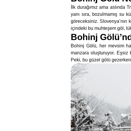
İlk durağımız ama aslında Tr
yanı sıra, bozulmamış su küt
göreceksiniz. Slovenya’nın k
içindeki bu muhteşem göl, lüks
Bohinj Gölü’nd
Bohinj Gölü, her mevsim har
manzara oluşturuyor. Eşsiz bi
Peki, bu güzel gölü gezerken