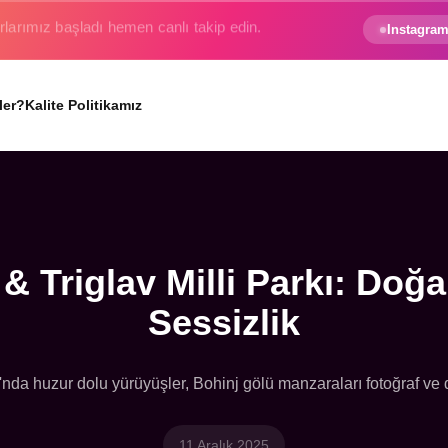
e gezginin hayali gerçek oluyor.
Instagram
ler?
Kalite Politikamız
& Triglav Milli Parkı: Doğ
Sessizlik
kı'nda huzur dolu yürüyüşler, Bohinj gölü manzaraları fotoğraf ve
11 Aralık 2025