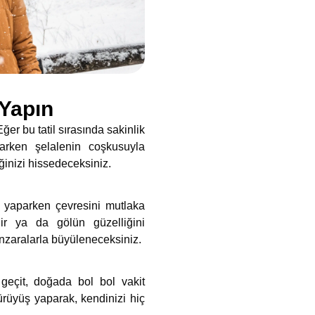
 Yapın
ğer bu tatil sırasında sakinlik
arken şelalenin coşkusuyla
ğinizi hissedeceksiniz.
i yaparken çevresini mutlaka
lir ya da gölün güzelliğini
nzaralarla büyüleneceksiniz.
geçit, doğada bol bol vakit
ürüyüş yaparak, kendinizi hiç