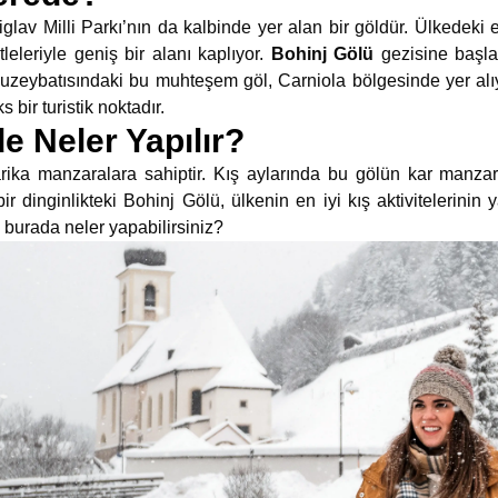
iglav Milli Parkı’nın da kalbinde yer alan bir göldür. Ülkedeki
leleriyle geniş bir alanı kaplıyor.
Bohinj Gölü
gezisine başla
uzeybatısındaki bu muhteşem göl, Carniola bölgesinde yer alıyor.
 bir turistik noktadır.
e Neler Yapılır?
ika manzaralara sahiptir. Kış aylarında bu gölün kar manzara
r dinginlikteki Bohinj Gölü, ülkenin en iyi kış aktivitelerinin ya
 burada neler yapabilirsiniz?