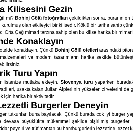
ebilirsiniz.
a Kilisesini Gezin
ğil mi?
Bohinj Gölü fotoğrafları
çekildikten sonra, buranın en tu
kurulmuş olan etkileyici bir kilisedir. Köklü bir tarihe sahip çün
ci Orta Çağ mimari tarzına sahip olan bu kilise harika bir mimari
inde Konaklayın
u otelde konaklayın. Çünkü
Bohinj Gölü otelleri
arasındaki pitor
 malzemeleri ve modern tasarımların harika şekilde bütünleşti
bilirsiniz.
erik Turu Yapın
r listenize mutlaka ekleyin.
Slovenya turu
yaparken buradaki
dileri, uzakta kalan Julian Alpleri’nin yükselen zirvelerini de 
çin harika bir aktivitedir.
ezzetli Burgerler Deneyin
rger tutkunları buna bayılacak! Çünkü burada çok iyi burger y
e devasa büyüklükte mükemmel şekilde pişirilmiş burgerleri 
dar peyniri ve trüf mantarı bu hamburgerlerin lezzetine lezzet ka