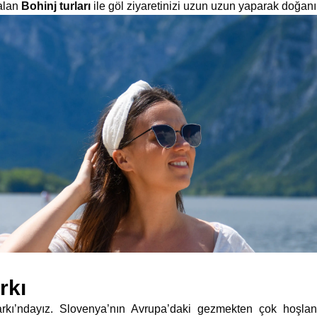
alan
Bohinj turları
ile göl ziyaretinizi uzun uzun yaparak doğanın
rkı
Parkı’ndayız. Slovenya’nın Avrupa’daki gezmekten çok hoşlan