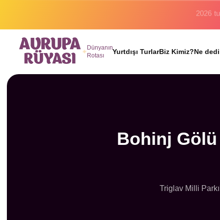
Binlerc
Dünyanın
Yurtdışı Turlar
Biz Kimiz?
Ne dedi
Rotası
Bohinj Gölü 
Triglav Milli Par