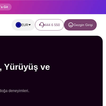
'a Git
EUR
444 6 550
Gezgin Girişi
a, Yürüyüş ve
 doğa deneyimleri.