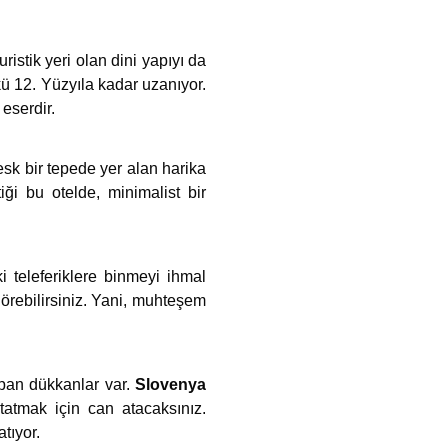
ristik yeri olan dini yapıyı da
kü 12. Yüzyıla kadar uzanıyor.
 eserdir.
esk bir tepede yer alan harika
ği bu otelde, minimalist bir
 teleferiklere binmeyi ihmal
görebilirsiniz. Yani, muhteşem
apan dükkanlar var.
Slovenya
tatmak için can atacaksınız.
tıyor.