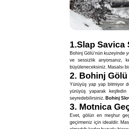
1.Slap Savica 
Bohinj Gölü’nün kuzeyinde yer 
ve sessizlik arıyorsanız, k
büyüleneceksiniz. Masalsı bir
2. Bohinj Göl
Yürüyüş yap yap bitmiyor d
yürüyüş yaparak keşfedin d
seyredebilirsiniz.
Bohinj Sl
3. Motnica Ge
Evet, gölün en meşhur geç
geçirmeniz için idealdir. Ma