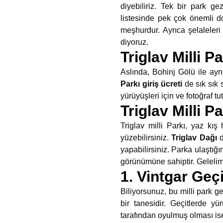
diyebiliriz. Tek bir park g
listesinde pek çok önemli do
meşhurdur. Ayrıca şelaleleri
diyoruz.
Triglav Milli 
Aslında, Bohinj Gölü ile ay
Parkı giriş ücreti
de sık sık
yürüyüşleri için ve fotoğraf tu
Triglav Milli P
Triglav milli Parkı, yaz kı
yüzebilirsiniz.
Triglav Dağı
yapabilirsiniz. Parka ulaştığı
görünümüne sahiptir. Gelelim
1. Vintgar Geç
Biliyorsunuz, bu milli park ge
bir tanesidir. Geçitlerde y
tarafından oyulmuş olması ise 