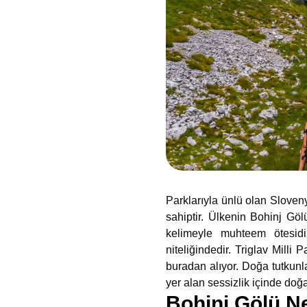
Parklarıyla ünlü olan Sloven
sahiptir. Ülkenin Bohinj Gölü
kelimeyle muhteem ötesidir
niteliğindedir. Triglav Milli
buradan alıyor. Doğa tutkunla
yer alan
sessizlik içinde doğ
Bohinj Gölü N