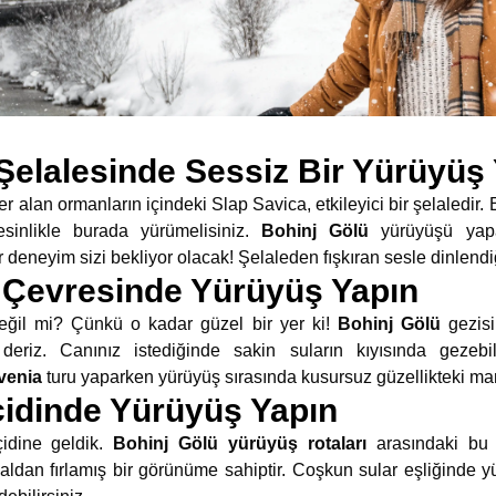
Şelalesinde Sessiz Bir Yürüyüş
alan ormanların içindeki Slap Savica, etkileyici bir şelaledir. E
esinlikle burada yürümelisiniz.
Bohinj Gölü
yürüyüşü yap
 deneyim sizi bekliyor olacak! Şelaleden fışkıran sesle dinlendi
ü Çevresinde Yürüyüş Yapın
eğil mi? Çünkü o kadar güzel bir yer ki!
Bohinj Gölü
gezis
eriz. Canınız istediğinde sakin suların kıyısında gezebi
ovenia
turu yaparken yürüyüş sırasında kusursuz güzellikteki ma
çidinde Yürüyüş Yapın
idine geldik.
Bohinj Gölü yürüyüş rotaları
arasındaki bu 
saldan fırlamış bir görünüme sahiptir. Coşkun sular eşliğinde y