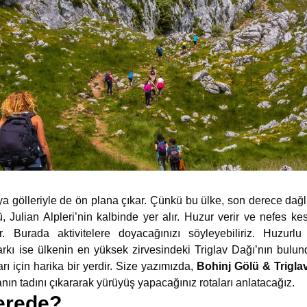
ya gölleriyle de ön plana çıkar. Çünkü bu ülke, son derece dağl
, Julian Alpleri’nin kalbinde yer alır. Huzur verir ve nefes ke
. Burada aktivitelere doyacağınızı söyleyebiliriz. Huzurlu
 Parkı ise ülkenin en yüksek zirvesindeki Triglav Dağı’nın bulu
rı için harika bir yerdir. Size yazımızda,
Bohinj Gölü & Triglav
anın tadını çıkararak yürüyüş yapacağınız rotaları anlatacağız.
erede?