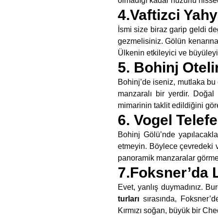
olmadığı kadar huzurlu hissed
4.Vaftizci Yahy
İsmi size biraz garip geldi de
gezmelisiniz. Gölün kenarına 
Ülkenin etkileyici ve büyüleyi
5. Bohinj Otel
Bohinj’de iseniz, mutlaka b
manzaralı bir yerdir. Doğal
mimarinin taklit edildiğini göre
6. Vogel Telef
Bohinj Gölü’nde yapılacakla
etmeyin. Böylece çevredeki va
panoramik manzaralar görmek i
7.Foksner’da L
Evet, yanlış duymadınız. Bu
turları
sırasında, Foksner’d
Kırmızı soğan, büyük bir Ched