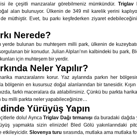
ezisi ile çeşitli manzaralar görebilmeniz mümkündür.
Triglav 
ğal alan bulunuyor. Ülkenin de 349 mil karelik yerini kaplıyor.
 de müthiştir. Evet, bu parkı keşfederken ziyaret edebileceği
Parkı Nerede?
nı yerde bulunan bu muhteşem milli park, ülkenin de kuzeybatı
 sorgulanan bir konudur. Julian Alpları’nın kalbindeki bu park, 
tkunları için muhteşem bir yerdir.
arkında Neler Yapılır?
ş harika manzaralarını korur. Yaz aylarında parkın her bölges
da bölgenin en kusursuz doğal alanlarından bir tanesidir. Kışın 
nızda, farklı maceralara da atılabilirsiniz. Çünkü bu parkta hari
 bu milli parkta neler yapabileceğinize…
idinde Yürüyüş Yapın
çitlerle dolu! Ayrıca
Triglav Dağı tırmanışı
da buradaki dağda 
ürüyüş yapmakta sizin elinizde! Bled Gölü yakınlarındaki pit
etkileyicidir.
Slovenya turu
sırasında, mutlaka ama mutlaka fot