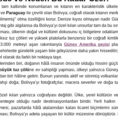
tam kalbinde konumlanan ve kıtanın en karakteristik ülkeler
ve
Paraguay
ile çevrili olan Bolivya; coğrafi olarak kıtanın m
dilmemiş” olma özelliğini korur. Denize kıyısı olmayan nadir Gü
ntaj gibi algılansa da Bolivya’yı özel kılan unsurlar tam da bu sını
ması, ülkenin doğal ve kültürel dokusunu iç bölgelere odaklam
ız tuz çölleri ve yüksek platolarla benzersiz bir coğrafi kimli
 3.000 metreyi aşan rakımlarıyla
Güney Amerika gezisi
plan
şehirlerde gündelik yaşam bile gökyüzüne daha yakın hissedilir
l olarak da farklı bir noktaya taşır.
iklerinden biri, doğanın hâlâ insanın önünde olduğu hissini güçl
büyük tuz çölü
ne ev sahipliği yapması, ülkeyi yalnızca Güne
dan biri hâline getirir. Bunun yanında aktif ve sönmüş volkanlar,
ahşi doğa; Bolivya’yı fotoğrafçılar, macera severler ve doğa tu
zel kılan yalnızca coğrafyası değildir. Ülke, yerel kültürün
entegre olduğu nadir destinasyonlardan biridir. Yerli halkı
esi, pazarlarda hâlâ atalarından kalan ticaret biçimlerini sür
aşıması; Bolivya’yı adeta yaşayan bir kültür müzesine dönüştürür