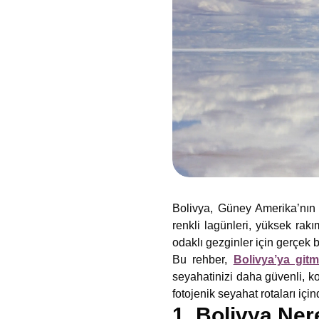
Bolivya, Güney Amerika’nın e
renkli lagünleri, yüksek rakı
odaklı gezginler için gerçek b
Bu rehber,
Bolivya’ya git
seyahatinizi daha güvenli, k
fotojenik seyahat rotaları içi
1. Bolivya Ne