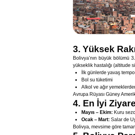
3. Yüksek Rakı
Bolivya’nın büyük bölümü 3.
yükseklik hastalığı (altitude 
İlk günlerde yavaş tempo
Bol su tüketimi
Alkol ve ağır yemeklerd
Avrupa Rüyası Güney Amerik
4. En İyi Ziy
Mayıs – Ekim:
Kuru sezon
Ocak – Mart:
Salar de Uy
Bolivya, mevsime göre tamame