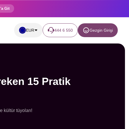
'a Git
EUR
444 6 550
Gezgin Girişi
eken 15 Pratik
 kültür tüyoları!