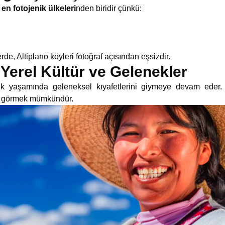
n fotojenik ülkeleri
nden biridir çünkü:
, Altiplano köyleri fotoğraf açısından eşsizdir.
 Yerel Kültür ve Gelenekler
ük yaşamında geleneksel kıyafetlerini giymeye devam eder. P
an görmek mümkündür.