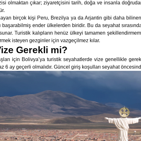
isi olmaktan çıkar;
ziyaretçisini tarih, doğa ve insanla doğru
ür.
ayan birçok kişi Peru, Brezilya ya da Arjantin gibi daha bilinen
 başarabilmiş ender ülkelerden biridir. Bu da seyahat sırasınd
 sunar. Turistik kalıpların henüz ülkeyi tamamen şekillendirmemi
mek isteyen gezginler için vazgeçilmez kılar.
Vize Gerekli mi?
ları için Bolivya’ya turistik seyahatlerde vize genellikle ger
z 6 ay geçerli olmalıdır. Güncel giriş koşulları seyahat öncesind