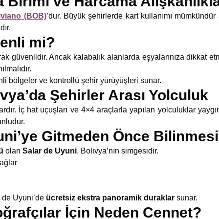
a Birimi ve Harcama Alışkanlıkla
iviano (BOB)
’dur. Büyük şehirlerde kart kullanımı mümkündür 
dır.
enli mi?
rak güvenlidir. Ancak kalabalık alanlarda eşyalarınıza dikkat e
ılmalıdır.
nli bölgeler ve kontrollü şehir yürüyüşleri sunar.
ivya’da Şehirler Arası Yolculuk
rdır. İç hat uçuşları ve 4×4 araçlarla yapılan yolculuklar yaygı
unludur.
yuni’ye Gitmeden Önce Bilinmes
ü
olan
Salar de Uyuni
, Bolivya’nın simgesidir.
sağlar
r de Uyuni’de
ücretsiz ekstra panoramik duraklar
sunar.
oğrafçılar İçin Neden Cennet?