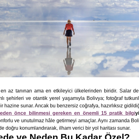
n az tanınan ama en etkileyici ülkelerinden biridir. Salar d
mlı şehirleri ve otantik yerel yaşamıyla Bolivya; fotoğraf tutkun
ir hazine sunar. Ancak bu benzersiz coğrafya, hazırlıksız gidildiği
meden önce bilinmesi gereken en önemli 15 pratik bilgi
y
onforlu ve unutulmaz hâle getirmeyi amaçlar. Aynı zamanda Bo
nde doğru konumlandırarak, ilham verici bir yol haritası sunar.
rede ve Neden Bu Kadar Özel?