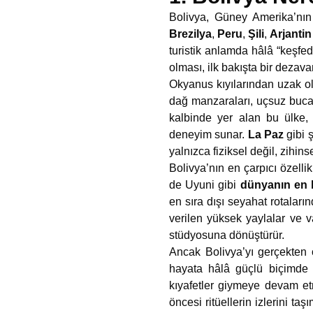
Bolivya, Güney Amerika’nın 
Brezilya
,
Peru
,
Şili
,
Arjantin
turistik anlamda hâlâ “keşfe
olması, ilk bakışta bir dezava
Okyanus kıyılarından uzak ol
dağ manzaraları, uçsuz bucaks
kalbinde yer alan bu ülke,
deneyim sunar.
La Paz
gibi 
yalnızca fiziksel değil, zihinse
Bolivya’nın en çarpıcı özell
de Uyuni gibi
dünyanın en 
en sıra dışı seyahat rotaların
verilen yüksek yaylalar ve v
stüdyosuna dönüştürür.
Ancak Bolivya’yı gerçekten ö
hayata hâlâ güçlü biçimde 
kıyafetler giymeye devam etm
öncesi ritüellerin izlerini t