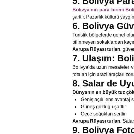
5. Bolivya Par
Bolivya’nın para birimi
Bol
şarttır. Pazarlık kültürü yaygın
6. Bolivya Güv
Turistik bölgelerde genel ola
bilinmeyen sokaklardan kaçın
Avrupa Rüyası turları
, güve
7. Ulaşım: Bol
Bolivya’da uzun mesafeler va
rotaları için arazi araçları zor
8. Salar de U
Dünyanın en büyük tuz çöl
Geniş açılı lens avantaj 
Güneş gözlüğü şarttır
Gece soğukları serttir
Avrupa Rüyası turları
, Sala
9. Bolivya Fot