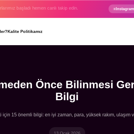
e gezginin hayali gerçek oluyor.
Instagram
ler?
Kalite Politikamız
tmeden Önce Bilinmesi Ger
Bilgi
 için 15 önemli bilgi: en iyi zaman, para, yüksek rakım, ulaşım ve
13 Ocak 2026