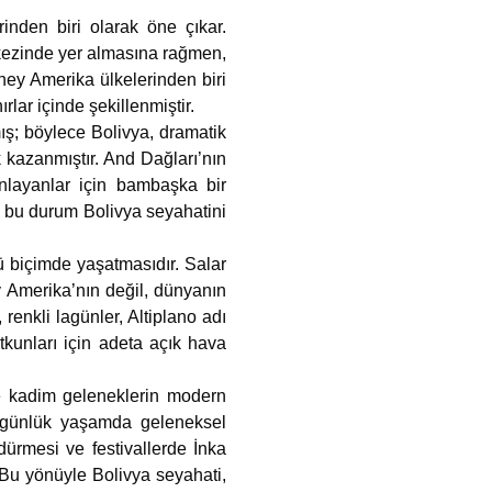
inden biri olarak öne çıkar.
erkezinde yer almasına rağmen,
ney Amerika ülkelerinden biri
rlar içinde şekillenmiştir.
ış; böylece Bolivya, dramatik
k kazanmıştır. And Dağları’nın
layanlar için bambaşka bir
; bu durum Bolivya seyahatini
ü biçimde yaşatmasıdır. Salar
y Amerika’nın değil, dünyanın
 renkli lagünler, Altiplano adı
tkunları için adeta açık hava
 ve kadim geleneklerin modern
n günlük yaşamda geleneksel
dürmesi ve festivallerde İnka
. Bu yönüyle Bolivya seyahati,