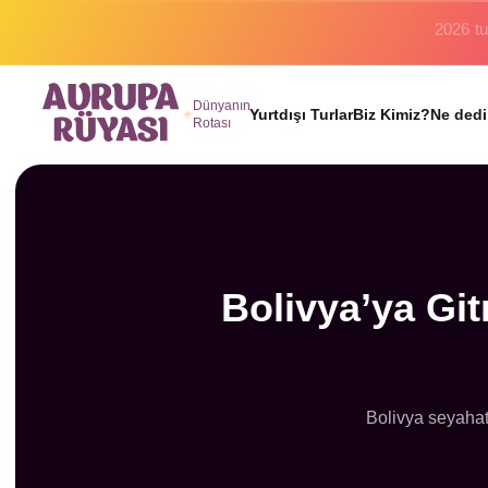
Binlerc
Dünyanın
Yurtdışı Turlar
Biz Kimiz?
Ne dedi
Rotası
Bolivya’ya Gi
Bolivya seyahati