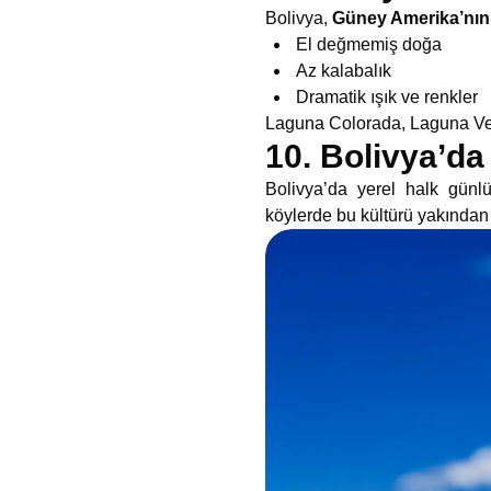
Bolivya,
Güney Amerika’nın e
El değmemiş doğa
Az kalabalık
Dramatik ışık ve renkler
Laguna Colorada, Laguna Verde
10. Bolivya’da
Bolivya’da yerel halk günl
köylerde bu kültürü yakınd