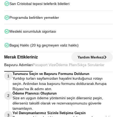
San Cristobal tepesi teleferik biletleri
Programda belirtilen yemekler
Mesleki sorumluluk sigortası
Bagaj Hakkı (20 kg geçmeyen valiz hakkı)
Merak Ettikleriniz
Yardım Merkezi
Başvuru Adımları
Pasaport Vize
Ödeme Planı
Sıkça Sorulanlar
Turunuzu Seçin ve Başvuru Formunu Doldurun
1
Yurtdışı turları sayfamızdan hayalini kurduğunuz rotayı
seçin. Ardından kısa başvuru formunu doldurarak Avrupa
Rüyası'na ilk adımı atın.
Ödeme Planınızı Oluşturun
2
Size en uygun ödeme yöntemini seçin dilerseniz peşin,
dilerseniz taksitli olarak ve rezervasyonunuzu güvenle
tamamlayın.
Yol Danışmanlarımız Sizinle İletişime Geçsin
3