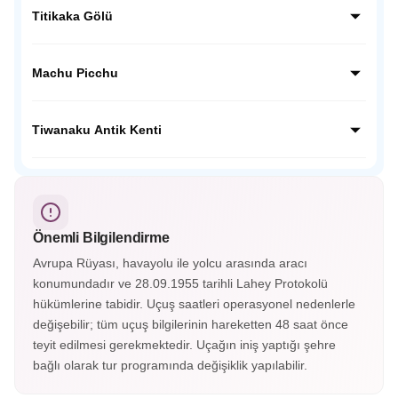
jeolojik oluşumlarıyla ünlü bir doğal alandır. Rüzgârın
Titikaka Gölü
şekillendirdiği kayalar, ay yüzeyini andıran benzersiz bir
manzara oluşturur.
Titikaka Gölü, Peru ile Bolivya sınırında yer alan dünyanın
en yüksek navigasyona açık gölüdür. Efsanelere konu
Machu Picchu
olmuş bu gölde, Uros halkının sazdan adaları ilgi çekicidir.
Machu Picchu, Peru’nun And Dağları’nda yer alan antik
İnka kentidir. UNESCO Dünya Mirası listesindedir. Bulutlar
Tiwanaku Antik Kenti
arasında gizlenmiş terasları, tapınakları ve muhteşem dağ
manzaralarıyla büyüler.
Tiwanaku Antik Kenti, Bolivya’da Titicaca Gölü yakınında
yer alan UNESCO Dünya Mirası listesindeki eski bir
medeniyet merkezidir. Güneş Kapısı, Akapana Piramidi ve
taş oymalarıyla dikkat çeker.
Önemli Bilgilendirme
Avrupa Rüyası, havayolu ile yolcu arasında aracı
konumundadır ve 28.09.1955 tarihli Lahey Protokolü
hükümlerine tabidir. Uçuş saatleri operasyonel nedenlerle
değişebilir; tüm uçuş bilgilerinin hareketten 48 saat önce
teyit edilmesi gerekmektedir. Uçağın iniş yaptığı şehre
bağlı olarak tur programında değişiklik yapılabilir.