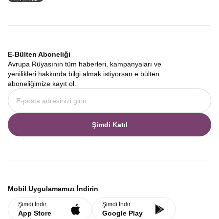
hissedeceksiniz. Eve döndüğünüzde ise artık eski siz
olmayacaksınız çünkü Güney Amerika ruhunuza dokunmuş
olacak. Bu benzersiz deneyimi, hayal kırıklıklarına yer
bırakmayan bir profesyonellikle, aile sıcaklığında bir ortamda size
sunuyoruz. Her bütçeye uygun
Güney Amerika tur fiyatları
ile
tüm gezginlere hitap ediyoruz.
E-Bülten Aboneliği
Avrupa Rüyasının tüm haberleri, kampanyaları ve
yenilikleri hakkında bilgi almak istiyorsan e bülten
aboneliğimize kayıt ol.
Şimdi Katıl
Mobil Uygulamamızı İndirin
Şimdi İndir
Şimdi İndir
App Store
Google Play