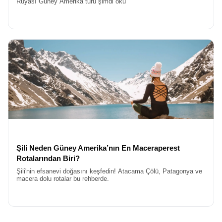
Amerika gezilecek yerler
kültür meraklısı olan gezginler için de
Rüyası Güney Amerika turu şimdi oku
birçok seçenek sunar.
Kesin Hareketli Güney Amerika Turları
Medeniyetin taş duvarlarından sıyrılıp doğanın vahşi kucağına
atılmak isteyenler için Güney Amerika, yeryüzünün en görkemli
sahnelerini sunar. Doğa severler için özel olarak kurgulanan
Güney Amerika Doğa Turu
kapsamında, dünyanın en geniş
şelaleler sistemi olan İguazu Şelaleleri’nin Şeytan Boğazı
noktasında suyun gücüne hayran kalacaksınız. Burada suyun
sesi o kadar güçlüdür ki, doğanın karşısında ne kadar küçük
olduğumuzu bir kez daha hatırlatır. And Dağları'nın karlı
zirvelerinden, Amazon havzasının yeşil okyanusuna kadar
uzanan yelpazede, endemik bitki türlerini ve egzotik hayvanları
doğal ortamlarında gözlemleme şansı bulacaksınız.
Büyük
Güney Amerika turu
içinde fotoğraf makinenizin hafızasını
Şili Neden Güney Amerika’nın En Maceraperest
dolduracak ama en çok da ruhunuzdaki doğa özlemini
Rotalarından Biri?
gidereceksiniz.
Uçaklı Güney Amerika Turu
Şili'nin efsanevi doğasını keşfedin! Atacama Çölü, Patagonya ve
macera dolu rotalar bu rehberde.
Okyanus ötesi seyahatlerin en düşündürücü kısmı kuşkusuz uzun
yolculuklardır. Ancak Avrupa Rüyası kalitesiyle organize edilen
Uçaklı Güney Amerika Turu
, bu uzun mesafeleri konforlu bir
deneyime dönüştürüyor. Türk Hava Yolları gibi prestijli havayolu
şirketleri ile gerçekleştirdiğimiz uçuşlar sayesinde, İstanbul’dan