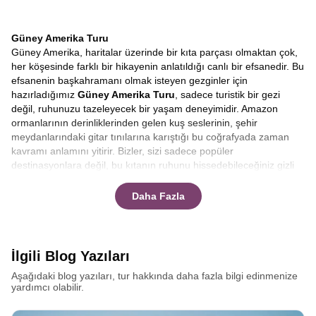
Güney Amerika Turu
Güney Amerika, haritalar üzerinde bir kıta parçası olmaktan çok,
her köşesinde farklı bir hikayenin anlatıldığı canlı bir efsanedir. Bu
efsanenin başkahramanı olmak isteyen gezginler için
hazırladığımız
Güney Amerika Turu
, sadece turistik bir gezi
değil, ruhunuzu tazeleyecek bir yaşam deneyimidir. Amazon
ormanlarının derinliklerinden gelen kuş seslerinin, şehir
meydanlarındaki gitar tınılarına karıştığı bu coğrafyada zaman
kavramı anlamını yitirir. Bizler, sizi sadece popüler
destinasyonlara değil, bu kıtanın ruhunu hissedebileceğiniz gizli
kalmış cennetlere de götürüyoruz. Şili’nin mistik havasından
Peru’nun bulutlara değen dağlarına kadar uzanan rotamızda, her
Daha Fazla
adımda yeni bir keşif, her bakışta tarifsiz bir manzara sizi bekliyor
olacak.
Güney Amerika’da hangi turlar var? Güney
Amerika’da hangi ülkeler gezilir?
Sorularınıza yanıt bulmak için
yazımızı okumanızı tavsiye ederiz.
İlgili Blog Yazıları
Dünyanın ritmini değiştiren coğrafyalara, medeniyetlerin beşiğine
Aşağıdaki blog yazıları, tur hakkında daha fazla bilgi edinmenize
ve doğanın en cömert davrandığı topraklara, yani Güney
yardımcı olabilir.
Amerika’ya hoş geldiniz. Hayatınızda bir kez çıkacağınız,
anılarınızda ise sonsuza dek yaşatacağınız bu eşsiz serüven,