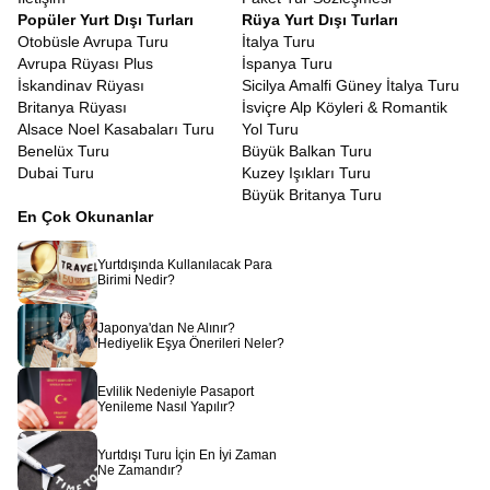
tatiliniz boyunca o geçerlidir. Bu şeffaflık, tatiliniz boyunca para
Popüler Yurt Dışı Turları
Rüya Yurt Dışı Turları
hesabı yapmanızı değil, anın tadını çıkarmanızı sağlar. Sürpriz
Otobüsle Avrupa Turu
İtalya Turu
masraflar yok, sadece sınırsız keşif var.
Avrupa Rüyası Plus
İspanya Turu
Güney Amerika Festivalleri Turu
İskandinav Rüyası
Sicilya Amalfi Güney İtalya Turu
Güney Amerika denilince akla gelen renkli görüntüler, genellikle
Britanya Rüyası
İsviçre Alp Köyleri & Romantik
kıtanın meşhur festivallerinden karelerdir. Eğer seyahatiniz
Alsace Noel Kasabaları Turu
Yol Turu
festival dönemlerine denk gelirse, turumuz adeta bir
Güney
Benelüx Turu
Büyük Balkan Turu
Amerika Festivalleri Turu
havasına bürünür. Rio Karnavalı’nın
Dubai Turu
Kuzey Işıkları Turu
hazırlıklarına şahit olabilir, yerel dini bayramların coşkusunu
Büyük Britanya Turu
sokaklarda görebilir veya Cusco’daki Güneş Festivali gibi
En Çok Okunanlar
etkinliklerin enerjisini hissedebilirsiniz. Festival zamanı olmasa
bile, Latin Amerika sokakları her daim bir festival yeridir. Sokak
Yurtdışında Kullanılacak Para
müzisyenleri, dansçılar ve renkli kostümlerle süslü yerliler,
Birimi Nedir?
sıradan bir günü bile bir şölene çevirmeyi başarırlar. Biz de
programımızı, bu coşkunun en yoğun hissedildiği bölgelere ve
Japonya'dan Ne Alınır?
zamanlara göre optimize ediyoruz.
Hediyelik Eşya Önerileri Neler?
Avrupa Rüyası
ile Güney Amerika, anlatılanların ötesinde,
yaşanması gereken bir rüyadır. Pasifik Okyanusu’nun
Evlilik Nedeniyle Pasaport
Yenileme Nasıl Yapılır?
dalgalarından Amazon’un nemli havasına, And Dağları’nın
serinliğinden metropollerin ateşli gecelerine kadar her anı, her
saniyesi dolu dolu geçen bir yaşam kesitidir. Bu topraklara ayak
Yurtdışı Turu İçin En İyi Zaman
Ne Zamandır?
bastığınızda, içinizdeki keşfetme tutkusunun yeniden alevlendiğini