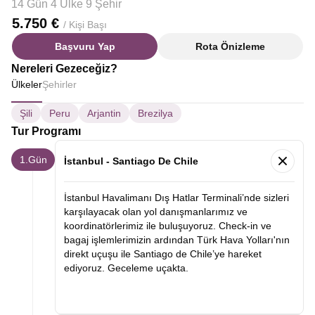
14 Gün 4 Ülke 9 Şehir
5.750 €
/ Kişi Başı
Başvuru Yap
Rota Önizleme
Nereleri Gezeceğiz?
Ülkeler
Şehirler
Şili
Peru
Arjantin
Brezilya
Tur Programı
1.Gün
İstanbul - Santiago De Chile
İstanbul Havalimanı Dış Hatlar Terminali’nde sizleri
karşılayacak olan yol danışmanlarımız ve
koordinatörlerimiz ile buluşuyoruz. Check-in ve
bagaj işlemlerimizin ardından Türk Hava Yolları'nın
direkt uçuşu ile Santiago de Chile’ye hareket
ediyoruz. Geceleme uçakta.