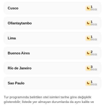
1
Cusco
GECE
1
Ollantaytambo
GECE
1
Lima
GECE
2
Buenos Aires
GECE
3
Río de Janeiro
GECE
1
Sao Paulo
GECE
Tur programında belirtilen otel isimleri tarihe göre değişiklik
gösterebilir; listede yer almayan durumlarda da aynı kalite ve