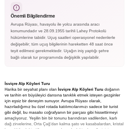
dağlarının eteklerinde yer alan köyde Heidi’nin evi, müzesi
ve eşsiz doğa manzaraları bulunur.
Önemli Bilgilendirme
Avrupa Rüyası, havayolu ile yolcu arasında aracı
konumundadır ve 28.09.1955 tarihli Lahey Protokolü
hükümlerine tabidir. Uçuş saatleri operasyonel nedenlerle
değişebilir; tüm uçuş bilgilerinin hareketten 48 saat önce
teyit edilmesi gerekmektedir. Uçağın iniş yaptığı şehre
bağlı olarak tur programında değişiklik yapılabilir.
İsviçre Alp Köyleri Turu
Harika bir seyahat planı olan
İsviçre Alp Köyleri Turu
doğanın
ve tarihin en büyüleyici dansına tanıklık etmek isteyen gezginler
için eşsiz bir deneyim sunuyor. Avrupa Rüyası olarak,
hazırladığımız bu özel rotada katılımcılarımızı sadece bir turist
gibi değil, bu masalsı coğrafyanın bir parçası gibi hissettirmeyi
amaçlıyoruz. Yeşilin bin bir tonunu barındıran vadilerden, karlı
dağ zirvelerine, Orta Çağ’dan kalma şato ve kasabalardan, kristal