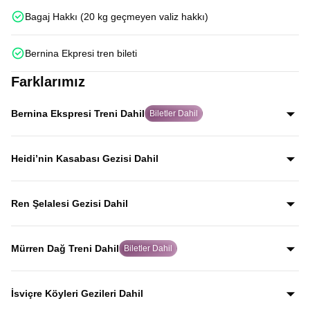
Bagaj Hakkı (20 kg geçmeyen valiz hakkı)
Bernina Ekpresi tren bileti
Farklarımız
Bernina Ekspresi Treni Dahil
Biletler Dahil
Dünyanın en ünlü tren rotalarından Bernina Ekspresi için
biletleri misafirlerimiz adına alıyor, Alp manzaraları
Heidi’nin Kasabası Gezisi Dahil
eşliğinde bu eşsiz tren deneyimini yaşamanızı sağlıyoruz.
Dünyaca ünlü Heidi hikâyesine ilham veren Heididorf
kasabasını gezerek, Alp manzaraları eşliğinde masalsı
Ren Şelalesi Gezisi Dahil
atmosferi yerinde keşfedersiniz.
Avrupa’nın en büyük şelalesi olan Ren Şelalesi, coşkulu
suları ve etkileyici manzarasıyla rehberli gezi programında
Mürren Dağ Treni Dahil
Biletler Dahil
yer alır.
İsviçre Alpleri’nin en etkileyici dağ rotalarından biri olan
Mürren Dağ Treni ile; vadi ve Alp köyleri manzaraları
İsviçre Köyleri Gezileri Dahil
eşliğinde dağ yolculuğunu doyasıya yaşarsınız.