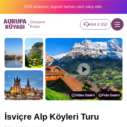
2026 turlarımız başladı hemen canlı takip edin.
Dünyanın
444 6 550
Rotası
Video Galeri
Foto Galeri
İsviçre Alp Köyleri Turu