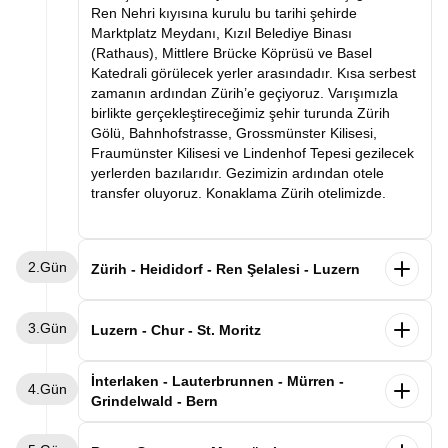
Ren Nehri kıyısına kurulu bu tarihi şehirde
Marktplatz Meydanı, Kızıl Belediye Binası
(Rathaus), Mittlere Brücke Köprüsü ve Basel
Katedrali görülecek yerler arasındadır. Kısa serbest
zamanın ardından Zürih’e geçiyoruz. Varışımızla
birlikte gerçekleştireceğimiz şehir turunda Zürih
Gölü, Bahnhofstrasse, Grossmünster Kilisesi,
Fraumünster Kilisesi ve Lindenhof Tepesi gezilecek
yerlerden bazılarıdır. Gezimizin ardından otele
transfer oluyoruz. Konaklama Zürih otelimizde.
2.Gün
Zürih - Heididorf - Ren Şelalesi - Luzern
Sabah kahvaltısının ardından masalsı Heidi
3.Gün
Köyü’ne (Heididorf) doğru yola çıkıyoruz.
Luzern - Chur - St. Moritz
Çocukluğumuzun sevilen çizgi filmi Heidi’nin geçtiği
bu dağ köyünde yeşil çayırlar, Alp evleri ve Heidi’nin
Sabah kahvaltısının ardından Luzern şehir
İnterlaken - Lauterbrunnen - Mürren -
4.Gün
müzesi bizleri bekliyor. Gezimizin ardından
turumuzu gerçekleştiriyoruz. Göl kıyısında kurulu
Grindelwald - Bern
Avrupa’nın en büyük şelalesi olan Ren Şelalesi
bu zarif şehirde Ahşap Şapel Köprüsü
(Rheinfall)’e geçiyoruz. Dileyen misafirlerimiz
(Kapellbrücke), Aslan Anıtı (Löwendenkmal),
Sabah kahvaltısının ardından Alplerin kalbine doğru