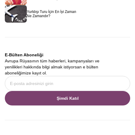
kendine has bir karakteri vardır.
Alpler ve Almanya Tarihi
Kasabaları Turu
, bu geçişkenliği en iyi gözlemleyebileceğiniz
Yurtdışı Turu İçin En İyi Zaman
rotadır. Bir tarafta İsviçre’nin bağımsız ve doğacı ruhu, diğer
Ne Zamandır?
tarafta Almanya’nın disiplinli ve tarihine bağlı yapısı, seyahatinizi
çok katmanlı bir hale getirir. Bu turda sadece manzara
izlemezsiniz. Aynı zamanda Alman ve İsviçre mutfaklarını
karşılaştırabilir, dil ve lehçe değişimlerini fark edebilir, Avrupa’nın
kalbindeki kültürel mozaiği çözebilirsiniz.
7 Gün İsviçre Almanya Turu
E-Bülten Aboneliği
Zamanı kısıtlı olan ancak görmek istediği yerlerden taviz vermek
Avrupa Rüyasının tüm haberleri, kampanyaları ve
istemeyenler için hazırladığımız
7 Gün İsviçre Almanya Turu
,
yenilikleri hakkında bilgi almak istiyorsan e bülten
optimum süre ve maksimum verim ilkesiyle planlanmıştır. Bir
aboneliğimize kayıt ol.
hafta gibi kısa bir sürede, hem İsviçre’nin en önemli zirvelerini ve
göllerini hem de Almanya’nın en ünlü kasabalarını ve şatolarını
görebilmeniz için lojistik detaylar en ince ayrıntısına kadar
düşünülmüştür. Her sabah yeni bir ülkede veya şehirde
Şimdi Katıl
uyanmanın heyecanını yaşarken, yorucu olmayan bir tempoyla
bölgenin tadını çıkarmanız sağlanır.
Seyahatin başlangıcı ve bitişi, genel memnuniyet için kritik öneme
sahiptir. Bu nedenle uçuşlarımızda bayrak taşıyıcımız olan THY’yi
tercih ediyoruz.
Türk Hava Yolları ile İsviçre Almanya Turu
programımız, İstanbul’dan Zürih, Basel veya Münih gibi ana