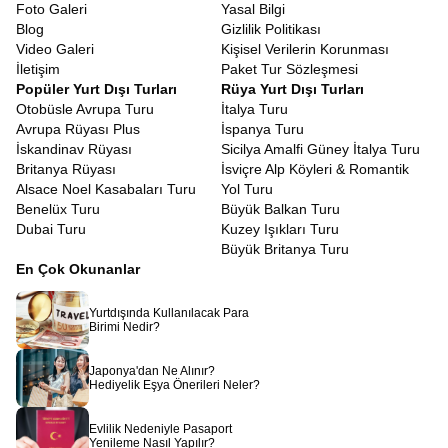
olduğunu kanıtlar niteliktedir.
Foto Galeri
Yasal Bilgi
Bavyera bölgesi, şatolar ve saraylar konusunda dünyanın en
Blog
Gizlilik Politikası
zengin bölgelerinden biridir.
Romantik Yol Almanya Şato Turu
,
Video Galeri
Kişisel Verilerin Korunması
sadece Neuschwanstein ile sınırlı kalmayıp Hohenschwangau gibi
İletişim
Paket Tur Sözleşmesi
diğer önemli yapıları ve Würzburg’daki Rezidans Sarayı gibi
Popüler Yurt Dışı Turları
Rüya Yurt Dışı Turları
UNESCO Dünya Mirası listesindeki eserleri de kapsar. Bu
Otobüsle Avrupa Turu
İtalya Turu
şatoların her biri, dönemin sanat anlayışını, kralların yaşam
Avrupa Rüyası Plus
İspanya Turu
tarzını ve bölgenin siyasi tarihini yansıtan birer aynadır. Barok ve
İskandinav Rüyası
Sicilya Amalfi Güney İtalya Turu
Rokoko mimarisinin en ince detaylarını görebileceğiniz bu yapılar,
Britanya Rüyası
İsviçre Alp Köyleri & Romantik
sanat tarihine ilgi duyan gezginler için bulunmaz birer hazinedir.
Alsace Noel Kasabaları Turu
Yol Turu
İsviçre Alpleri Kapsamlı Avrupa Turu
Benelüx Turu
Büyük Balkan Turu
Doğaya saygının ve sürdürülebilir yaşamın merkezi olan
Dubai Turu
Kuzey Işıkları Turu
İsviçre’de,
İsviçre Doğa ve Köy Turu
yapmak, aynı zamanda bir
Büyük Britanya Turu
ekolojik farkındalık gezisidir. İneklerin boyunlarındaki çan sesleri
En Çok Okunanlar
eşliğinde yapacağınız yürüyüşlerde, endemik bitki türlerini
inceleyebilir ve tertemiz havayı ciğerlerinize doldurabilirsiniz. Bu
Yurtdışında Kullanılacak Para
turda, doğanın nasıl korunduğuna ve insanların doğayla nasıl
Birimi Nedir?
uyum içinde yaşadığına şahit olursunuz. Betonlaşmanın olmadığı,
her metrekarenin yeşile ayrıldığı bu köyler, modern şehir
Japonya'dan Ne Alınır?
hayatının stresinden arınmak için en doğal reçetedir.
İsviçre
Hediyelik Eşya Önerileri Neler?
köyleri gezileri dahil
olan turlarımız sizleri bekliyor.
Coğrafi yakınlıkları nedeniyle Alpler ve Güney Almanya kasabaları
Evlilik Nedeniyle Pasaport
kültürel olarak birbirine çok benzerlik gösterse de, her birinin
Yenileme Nasıl Yapılır?