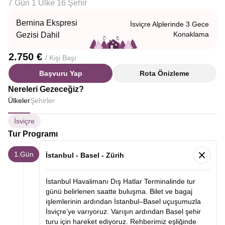
7 Gün 1 Ülke 16 Şehir
Bernina Ekspresi
İsviçre Alplerinde 3 Gece
Konaklama
Gezisi Dahil
2.750 €
/ Kişi Başı
Başvuru Yap
Rota Önizleme
Nereleri Gezeceğiz?
Ülkeler
Şehirler
İsviçre
Tur Programı
1.Gün
İstanbul - Basel - Zürih
İstanbul Havalimanı Dış Hatlar Terminalinde tur
günü belirlenen saatte buluşma. Bilet ve bagaj
işlemlerinin ardından İstanbul–Basel uçuşumuzla
İsviçre’ye varıyoruz. Varışın ardından Basel şehir
turu için hareket ediyoruz. Rehberimiz eşliğinde