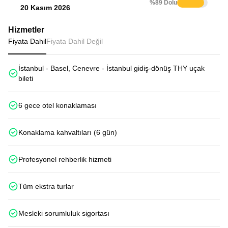
%89 Dolu
20 Kasım 2026
Hizmetler
Fiyata Dahil
Fiyata Dahil Değil
İstanbul - Basel, Cenevre - İstanbul gidiş-dönüş THY uçak
bileti
6 gece otel konaklaması
Konaklama kahvaltıları (6 gün)
Profesyonel rehberlik hizmeti
Tüm ekstra turlar
Mesleki sorumluluk sigortası