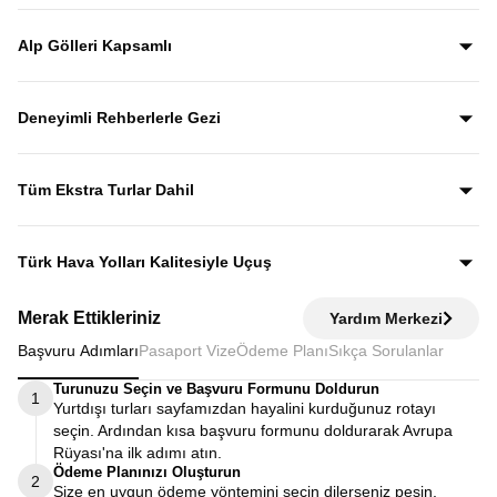
İsviçre Alpleri’nin en kartpostallık kasabaları olan Mürren,
Grindelwald ve Lauterbrunnen, Alp manzaraları eşliğinde
Alp Gölleri Kapsamlı
rehberli olarak keşfedilir.
Gezi boyunca Luzern, Leman, Zürih, Brienz ve Thun
göllerini görerek İsviçre’nin en etkileyici Alp manzaralarına
Deneyimli Rehberlerle Gezi
yakından tanıklık edersiniz.
Yıllardır bu tur rotasını birebir uygulayan ve deneyimleyen
rehberler eşliğinde gezerek; şehirleri sadece görmekle
Tüm Ekstra Turlar Dahil
kalmaz, anlatımlarla şehirleri dolu dolu keşfedersiniz.
Yola çıktığınızda sürpriz ödemelerle karşılaşmazsınız.
Ekstra tur ücreti alınmaz; programda yer alan tüm geziler
Türk Hava Yolları Kalitesiyle Uçuş
fiyata dahildir.
Dünyanın en iyi havayollarından biri olan Türk Hava
Merak Ettikleriniz
Yardım Merkezi
Yolları’nın konforu ve hizmet kalitesiyle seyahat edersiniz.
Başvuru Adımları
Pasaport Vize
Ödeme Planı
Sıkça Sorulanlar
Turunuzu Seçin ve Başvuru Formunu Doldurun
1
Yurtdışı turları sayfamızdan hayalini kurduğunuz rotayı
seçin. Ardından kısa başvuru formunu doldurarak Avrupa
Rüyası'na ilk adımı atın.
Ödeme Planınızı Oluşturun
2
Size en uygun ödeme yöntemini seçin dilerseniz peşin,