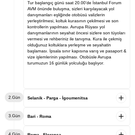
Tur başlangıç günü saat 20.00’de İstanbul Forum
AVM önünde buluşma, sizleri karşılayacak yol
danışmanları eşliğinde otobüsü valizlerin
yerleştirilmesi, koltuk kurasının çekilmesi ve son
kontrollerin yapılması. Avrupa Rüyası yol
danışmanlarının seyahat öncesi sizlere son tüyoları
vermesi ve rehberiniz ile tanışma. Kura ile çekmiş
olduğunuz koltuklara yerleşme ve seyahatin
başlaması. İpsala sınır kapısına varış ve pasaport &
vize işlemlerinin yapılması. Otobüsle Avrupa
turumuzun 16 günlük yolculuğu başlıyor.
2.Gün
Selanik - Parga - İgoumenitsa
Sabah saatlerinde Selanik’e varış ve kahvaltı.
3.Gün
Ardından Selanik şehir turu. Selanik’te görülecek
Bari - Roma
yerler arasında Atatürk’ün evi, Kordon, Beyaz Kule
ve Osmanlı ve Bizans eserleri. Panoramik şehir turu
Sabah gemimizden Bari limanında indikten sonra
4.Gün
ve serbest zamanın ardından Parga şehrine varış.
Roma’ya hareket ediyoruz. Varışın ardından
Roma - Floransa