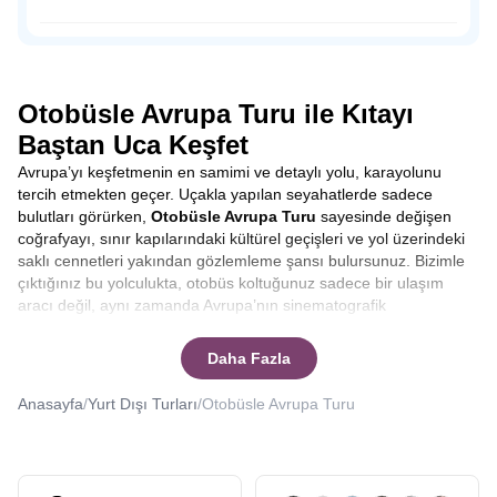
dışında sahil şeridine konumlandırılmış tahta ayakkabı
dükkanları, hediyelik eşya satan dükkanlar, leziz balıklar
Osmanlı Padişahı Sultan Süleyman’ın saltanatı döneminde
yiyebileceğiniz restoranlar ve peynir fabrikalarıyla
1523-1536 yılları arasında sadrazamlık yapmış önemli
Volendam’da zamanın nasıl geçtiğini anlamayacaksınız.
siyaset insanı Pargalı İbrahim Paşa ile tanıdığımız Parga,
doğal güzelliğine rağmen, henüz çılgın turist kalabalığına
Otobüsle Avrupa Turu ile Kıtayı
uğramamış bakir bir yerleşim yeri.
Baştan Uca Keşfet
Avrupa’yı keşfetmenin en samimi ve detaylı yolu, karayolunu
tercih etmekten geçer. Uçakla yapılan seyahatlerde sadece
bulutları görürken,
Otobüsle Avrupa Turu
sayesinde değişen
coğrafyayı, sınır kapılarındaki kültürel geçişleri ve yol üzerindeki
saklı cennetleri yakından gözlemleme şansı bulursunuz. Bizimle
çıktığınız bu yolculukta, otobüs koltuğunuz sadece bir ulaşım
aracı değil, aynı zamanda Avrupa’nın sinematografik
manzaralarını izleyebileceğiniz bir ön sıradır. Yolculuk boyunca
şehirler arası geçişlerde rehberlerimizin anlatımlarıyla
Daha Fazla
bilgilenirken, molalarda yerel lezzetleri tatma fırsatı yakalarsınız.
Bu tur, sadece varış noktasına odaklanmak yerine, yolculuğun
Anasayfa
/
Yurt Dışı Turları
/
Otobüsle Avrupa Turu
kendisinden keyif alanlar için tasarlanmıştır.
Otobüsle Avrupa
Turu kaç gün sürer
ya da
Otobüsle Avrupa Turu kaç ülke
gezilir
gibi sorularınıza yanıt vereceğiz.
Seyahat etmek, sadece yeni yerler görmek değil, aynı zamanda