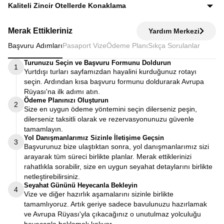
Ekstra tur ücreti alınmaz; programda yer alan tüm geziler
Kaliteli Zincir Otellerde Konaklama
fiyata dahildir.
Diğer turlarda şehirden 20–30 km uzaktaki otellerde
Merak Ettikleriniz
Yardım Merkezi
kalınırken, Avrupa Rüyası’nda merkeze yakın kaliteli zincir
Başvuru Adımları
Pasaport Vize
Ödeme Planı
Sıkça Sorulanlar
otellerde konaklayarak zamanınızı verimli kullanırsınız.
Turunuzu Seçin ve Başvuru Formunu Doldurun
1
Yurtdışı turları sayfamızdan hayalini kurduğunuz rotayı
seçin. Ardından kısa başvuru formunu doldurarak Avrupa
Rüyası'na ilk adımı atın.
Ödeme Planınızı Oluşturun
2
Size en uygun ödeme yöntemini seçin dilerseniz peşin,
dilerseniz taksitli olarak ve rezervasyonunuzu güvenle
tamamlayın.
Yol Danışmanlarımız Sizinle İletişime Geçsin
3
Başvurunuz bize ulaştıktan sonra, yol danışmanlarımız sizi
arayarak tüm süreci birlikte planlar. Merak ettiklerinizi
rahatlıkla sorabilir, size en uygun seyahat detaylarını birlikte
netleştirebilirsiniz.
Seyahat Gününü Heyecanla Bekleyin
4
Vize ve diğer hazırlık aşamalarını sizinle birlikte
tamamlıyoruz. Artık geriye sadece bavulunuzu hazırlamak
ve Avrupa Rüyası'yla çıkacağınız o unutulmaz yolculuğu