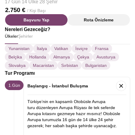
17 Gün 14 Ülke 28 Şehir
2.750 €
/ Kişi Başı
Başvuru Yap
Rota Önizleme
Nereleri Gezeceğiz?
Ülkeler
Şehirler
Yunanistan
İtalya
Vatikan
İsviçre
Fransa
Belçika
Hollanda
Almanya
Çekya
Avusturya
Slovakya
Macaristan
Sırbistan
Bulgaristan
Tur Programı
1.Gün
Başlangıç - İstanbul Buluşma
Türkiye’nin en kapsamlı Otobüsle Avrupa
turu düzenleyen Avrupa Rüyası ile tek seferde
Avrupa kıtasını gezmeye hazır mısınız! Otobüsle
Avrupa turumuzla 16 gün de 14 ülke 24 şehir
gezerek; her sabah başka şehirde uyanacağız.