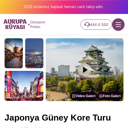
2026 turlarımız başladı hemen canlı takip edin.
Dünyanın
444 6 550
Rotası
Video Galeri
Foto Galeri
Japonya Güney Kore Turu