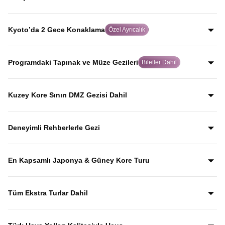
yolculuk yaparak, Japonya’yı Japonlar gibi keşfedersiniz.
Dünya tarihinde atom bombasının atıldığı şehir olan
Hiroşima’da, rehberli geziyle şehrin geçmişini ve
Kyoto’da 2 Gece Konaklama
Özel Ayrıcalık
bugününü etkileyici biçimde keşfedersiniz.
Birçok turda hızlıca geçilen Kyoto’da iki gece
konaklayarak, Japon kültürünün kalbi olan bu tarihi şehri
Programdaki Tapınak ve Müze Gezileri
Biletler Dahil
acele etmeden keşfetme imkanı sunulur.
Gyeongbokgung Sarayı, Kinkaku-ji, Todai-ji, Senso-ji ve
Kamakura Bambu Bahçesi gibi önemli kültürel durakların
Kuzey Kore Sınırı DMZ Gezisi Dahil
giriş biletleri fiyata dahil olup, bu mekânları anlatımlarla
Güney Kore–Kuzey Kore arasındaki DMZ sınır hattına
birlikte keşfedersiniz.
yapılan özel gezi fiyata dahil olup, Kuzey Kore sınırını
Deneyimli Rehberlerle Gezi
yerinde görerek tarihini rehber anlatımlarıyla dinlersiniz.
Yıllardır bu tur rotasını birebir uygulayan ve deneyimleyen
rehberler eşliğinde gezerek; şehirleri sadece görmekle
En Kapsamlı Japonya & Güney Kore Turu
kalmaz, anlatımlarla şehirleri dolu dolu keşfedersiniz.
Japonya ve Güney Kore’nin en ikonik şehirlerini ve kültürel
duraklarını aceleye getirmeden, tek turda gezebileceğiniz
Tüm Ekstra Turlar Dahil
kapsamlı bir rota.
Yola çıktığınızda sürpriz ödemelerle karşılaşmazsınız.
Ekstra tur ücreti alınmaz; programda yer alan tüm geziler