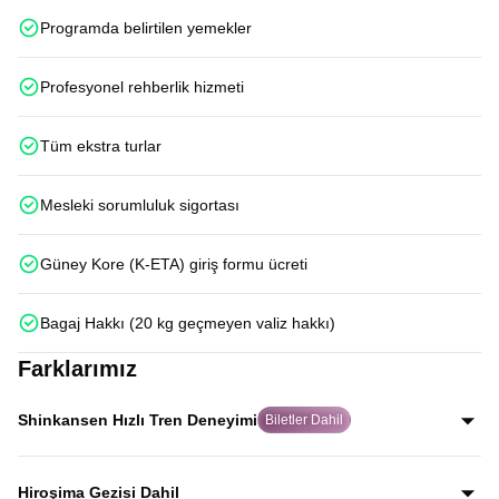
Programda belirtilen yemekler
Profesyonel rehberlik hizmeti
Tüm ekstra turlar
Mesleki sorumluluk sigortası
Güney Kore (K-ETA) giriş formu ücreti
Bagaj Hakkı (20 kg geçmeyen valiz hakkı)
Farklarımız
Shinkansen Hızlı Tren Deneyimi
Biletler Dahil
Japonya’nın dünyaca ünlü Shinkansen hızlı trenleriyle
Kyoto–Tokyo ve Osaka–Hiroşima hatlarında iki kez
Hiroşima Gezisi Dahil