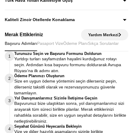
Türk Hava Yolları Kalitesiyle Uçuş
fiyata dahildir.
Dünyanın en iyi havayollarından biri olan Türk Hava
Yolları’nın konforu ve hizmet kalitesiyle seyahat edersiniz.
Kaliteli Zincir Otellerde Konaklama
Diğer turlarda şehirden 20–30 km uzaktaki otellerde
Merak Ettikleriniz
Yardım Merkezi
kalınırken, Avrupa Rüyası’nda merkeze yakın kaliteli zincir
Başvuru Adımları
Pasaport Vize
Ödeme Planı
Sıkça Sorulanlar
otellerde konaklayarak zamanınızı verimli kullanırsınız.
Turunuzu Seçin ve Başvuru Formunu Doldurun
1
Yurtdışı turları sayfamızdan hayalini kurduğunuz rotayı
seçin. Ardından kısa başvuru formunu doldurarak Avrupa
Rüyası'na ilk adımı atın.
Ödeme Planınızı Oluşturun
2
Size en uygun ödeme yöntemini seçin dilerseniz peşin,
dilerseniz taksitli olarak ve rezervasyonunuzu güvenle
tamamlayın.
Yol Danışmanlarımız Sizinle İletişime Geçsin
3
Başvurunuz bize ulaştıktan sonra, yol danışmanlarımız sizi
arayarak tüm süreci birlikte planlar. Merak ettiklerinizi
rahatlıkla sorabilir, size en uygun seyahat detaylarını birlikte
netleştirebilirsiniz.
Seyahat Gününü Heyecanla Bekleyin
4
Vize ve diğer hazırlık aşamalarını sizinle birlikte