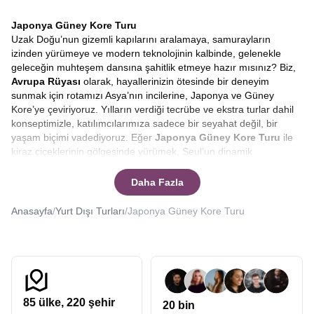
Japonya Güney Kore Turu
Uzak Doğu’nun gizemli kapılarını aralamaya, samurayların
izinden yürümeye ve modern teknolojinin kalbinde, gelenekle
geleceğin muhteşem dansına şahitlik etmeye hazır mısınız? Biz,
Avrupa Rüyası
olarak, hayallerinizin ötesinde bir deneyim
sunmak için rotamızı Asya’nın incilerine, Japonya ve Güney
Kore’ye çeviriyoruz. Yılların verdiği tecrübe ve ekstra turlar dahil
konseptimizle, katılımcılarımıza sadece bir seyahat değil, bir
yaşam biçimi vadediyoruz. Eğer
Japonya Güney Kore Turu
ile
kiraz çiçeklerinin gölgesinde yürümek, Seul’un dinamik
sokaklarında kaybolmak ve bunu yaparken bütçenizi korumak
isterseniz, doğru yerdesiniz.
Japonya turları, Güney Kore
Daha Fazla
turları
düzenleyen Avrupa Rüyası uzak doğunun kalbine sizleri de
götürebilir.
Anasayfa
/
Yurt Dışı Turları
/
Japonya Güney Kore Turu
Asya kıtası, her gezginin kalbinde yatan en özel rotalardan biridir.
Özellikle
Japonya ve Güney Kore
, kendine has kültürleri,
benzersiz mutfakları ve saygıyı temel alan yaşam felsefeleriyle
dünyadaki diğer hiçbir yere benzemez. Bir
Güney Kore Japonya
turu
, sadece yeni yerler görmek değil, dünyaya bakış açınızı
değiştirecek bir içsel yolculuktur. Bizimle çıkacağınız bu
85
ülke,
220
şehir
20 bin
yolculukta, Tokyo’nun neon ışıkları altında geleceğe adım