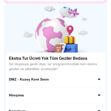
Ekstra Tur Ücreti Yok Tüm Geziler Bedava
Siz doyasıya gezin diye, tur programımızdaki tüm ekstra
geziler ve etkinlikler ücretsizdir!
DMZ - Kuzey Kore Sınırı
Kuzey Kore sınırı hattında, dünyanın en ilginç ve hassas
bölgelerinden biri olan DMZ’de rehber eşliğinde özel bir
Hiroşima
ziyaret gerçekleştiriyoruz; gözlem noktalarından sınırı
yakından görüyor, Kore tarihine ve bölünmüşlüğün
Hiroşima’da tarihsel bir bilinç yolculuğuna çıkıyoruz; Barış
hikâyesine tanıklık ediyoruz.
Anıtı Parkı ve Atom Bombası Kubbesi’ni ziyaret ederek
Kamakura