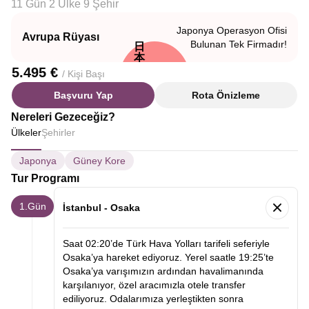
11 Gün 2 Ülke 9 Şehir
Japonya Operasyon Ofisi
Avrupa Rüyası
Bulunan Tek Firmadır!
日
本
5.495 €
/ Kişi Başı
Başvuru Yap
Rota Önizleme
Nereleri Gezeceğiz?
Ülkeler
Şehirler
Japonya
Güney Kore
Tur Programı
1.Gün
İstanbul - Osaka
Saat 02:20’de Türk Hava Yolları tarifeli seferiyle
Osaka’ya hareket ediyoruz. Yerel saatle 19:25’te
Osaka’ya varışımızın ardından havalimanında
karşılanıyor, özel aracımızla otele transfer
ediliyoruz. Odalarımıza yerleştikten sonra