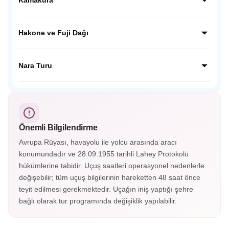
kentin geçmişine tanıklık ediyoruz.
Kamakura’da dev Budha Heykelini ziyaret edeceğiz,
ziyaretimiz sonrası Japon inanışında çok önemli yer tutan
Hakone ve Fuji Dağı
Hokoku Tapınağına ziyaretimizi yapacağız ve geleneksel
mekanda Japon çayını tadacağız.
Japonya’nın en güzel kasabalarından olan Hakone’yi
gezeceğiz. Fuji Dağı’nın etekleri olan 5. istasyon olarak
Nara Turu
bilinen noktaya çıkacağız, buradan FUJİ manzarasını
izleyeceğiz.
UNESCO Mirasları listesindeki TODAJİ tapınağının da
bulunuduğu Nara şehrini ziyaret edeceğiz. Tapınak
çevresinde gezinen Nara geyiklerini severek besleyeceğiz.
Önemli Bilgilendirme
Avrupa Rüyası, havayolu ile yolcu arasında aracı
konumundadır ve 28.09.1955 tarihli Lahey Protokolü
hükümlerine tabidir. Uçuş saatleri operasyonel nedenlerle
değişebilir; tüm uçuş bilgilerinin hareketten 48 saat önce
teyit edilmesi gerekmektedir. Uçağın iniş yaptığı şehre
bağlı olarak tur programında değişiklik yapılabilir.