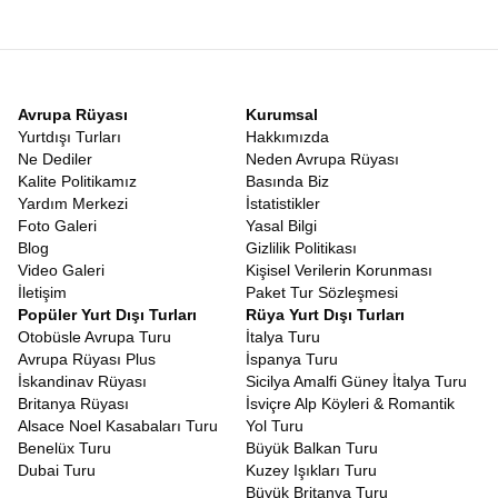
sonucun belirsizliği gezginleri yorar. Ancak bu rotanın en büyük
avantajı
Vizesiz Japonya Güney Kore Turu
olmasıdır. Türk
vatandaşları hem Japonya’ya hem de Güney Kore’ye vizesiz
olarak giriş yapabilirler. Pasaportunuzu alıp herhangi bir vize
stresi yaşamadan bavulunuzu hazırlayabileceğiniz bir tatil hayal
Avrupa Rüyası
Kurumsal
edin.
Vizesiz
Güney Kore Japonya Tatili
, bürokratik engellere
Yurtdışı Turları
Hakkımızda
takılmadan, sadece keşfetme heyecanına odaklanabileceğiniz
Ne Dediler
Neden Avrupa Rüyası
nadir rotalardan biridir. Bu kolaylık, özellikle balayı çiftleri, arkadaş
Kalite Politikamız
Basında Biz
grupları ve ailesiyle rahat bir tatil geçirmek isteyenler için büyük
Yardım Merkezi
İstatistikler
bir nimettir.
Foto Galeri
Yasal Bilgi
Japonya Güney Kore Gezi Rehberi
Blog
Gizlilik Politikası
Turlarımızda görev alan profesyonel rehberlerimiz, bölgeye
Video Galeri
Kişisel Verilerin Korunması
hakim, yerel kültürü çok iyi bilen ve size sadece yerleri gösteren
İletişim
Paket Tur Sözleşmesi
değil, o yerlerin hikayesini anlatan uzmanlardır. Bu anlamda
Popüler Yurt Dışı Turları
Rüya Yurt Dışı Turları
turumuz, canlı bir
Japonya Güney Kore Gezi Rehberi
Otobüsle Avrupa Turu
İtalya Turu
niteliğindedir. Hangi sokakta en iyi Ramen yenir? Seul’de nereden
Avrupa Rüyası Plus
İspanya Turu
en uygun hediyelik eşya alınır? Japon metrosu nasıl kullanılır?
İskandinav Rüyası
Sicilya Amalfi Güney İtalya Turu
Tüm bu soruların cevabını rehberlerimizden anında alabilirsiniz.
Britanya Rüyası
İsviçre Alp Köyleri & Romantik
Rehberlerimiz, size sadece turistik yerleri değil, yerel halkın
Alsace Noel Kasabaları Turu
Yol Turu
yaşam tarzını, geleneklerini ve inançlarını da aktarır. Bir Şinto
Benelüx Turu
Büyük Balkan Turu
tapınağında nasıl dua edileceğinden, Kore’de büyüklerin yanında
Dubai Turu
Kuzey Işıkları Turu
nasıl yemek yenileceğine kadar kültürel kodları öğrenirsiniz.
Büyük Britanya Turu