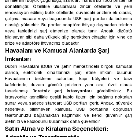
birimlerinin büyük çoğunluğu, standart İrlanda BS 1363 prizleri ile
donatılmıştır. Özellikle uluslararası zincir otellerde ve yeni
renovasyon edilmiş butik otellerde, duvardaki prizlere ek olarak,
çalışma masası veya başucunda USB şarj portları da bulunma
olasılığı yüksektir. Bu portlar, adaptöre ihtiyaç duymadan telefon
veya tabletinizi şarj etmenize olanak tanır. Ancak, dizüstü
bilgisayar gibi daha yüksek güç gerektiren cihazlar için yine de
prize ve adaptöre ihtiyacınız olacaktır.
Havaalanı ve Kamusal Alanlarda Şarj
İmkanları
Dublin Havaalanı (DUB) ve şehir merkezindeki birçok kamusal
alanda, elektronik cihazlarınızı şarj etme imkanı bulunur.
Havaalanının bekleme salonları, kapı bölgeleri ve bazı
kafelerinde, duvara gömülü prizlerin yanı sıra, özel olarak
tasarlanmış
ücretsiz şarj istasyonları
görebilirsiniz. Bu
istasyonlar genellikle çeşitli kablo tipleri için bağlantı noktaları
sunar veya sadece standart USB portları içerir. Ancak, güvenlik
nedeniyle, bilinmeyen kamusal USB portlarına doğrudan
telefonunuzu bağlamaktan kaçınmak ve kendi güvenilir şarj
aletinizi ve kablosunu kullanmak daha güvenlidir.
Satın Alma ve Kiralama Seçenekleri: