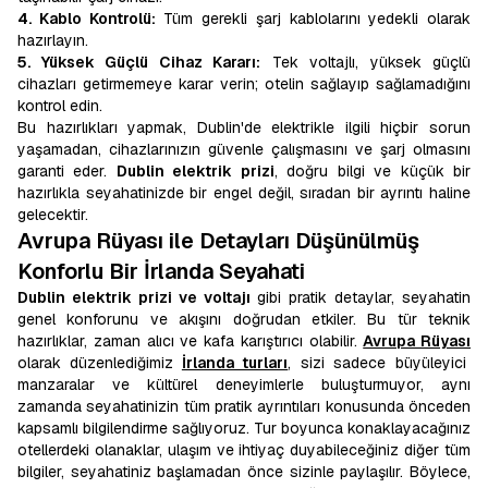
4. Kablo Kontrolü:
Tüm gerekli şarj kablolarını yedekli olarak
hazırlayın.
5. Yüksek Güçlü Cihaz Kararı:
Tek voltajlı, yüksek güçlü
cihazları getirmemeye karar verin; otelin sağlayıp sağlamadığını
kontrol edin.
Bu hazırlıkları yapmak, Dublin'de elektrikle ilgili hiçbir sorun
yaşamadan, cihazlarınızın güvenle çalışmasını ve şarj olmasını
garanti eder.
Dublin elektrik prizi
, doğru bilgi ve küçük bir
hazırlıkla seyahatinizde bir engel değil, sıradan bir ayrıntı haline
gelecektir.
Avrupa Rüyası ile Detayları Düşünülmüş
Konforlu Bir İrlanda Seyahati
Dublin elektrik prizi ve voltajı
gibi pratik detaylar, seyahatin
genel konforunu ve akışını doğrudan etkiler. Bu tür teknik
hazırlıklar, zaman alıcı ve kafa karıştırıcı olabilir.
Avrupa Rüyası
olarak düzenlediğimiz
İrlanda turları
, sizi sadece büyüleyici
manzaralar ve kültürel deneyimlerle buluşturmuyor, aynı
zamanda seyahatinizin tüm pratik ayrıntıları konusunda önceden
kapsamlı bilgilendirme sağlıyoruz. Tur boyunca konaklayacağınız
otellerdeki olanaklar, ulaşım ve ihtiyaç duyabileceğiniz diğer tüm
bilgiler, seyahatiniz başlamadan önce sizinle paylaşılır. Böylece,