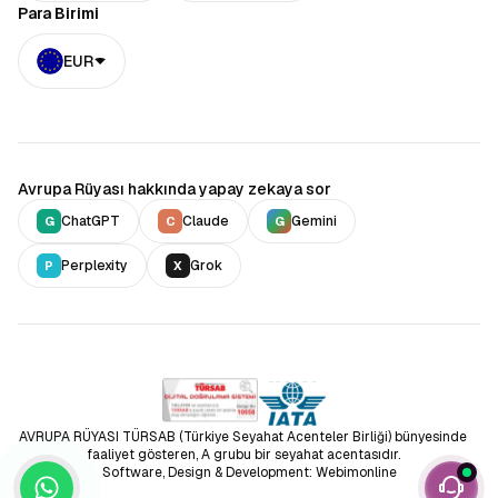
Para Birimi
EUR
Avrupa Rüyası hakkında yapay zekaya sor
ChatGPT
Claude
Gemini
G
C
G
Perplexity
Grok
P
X
AVRUPA RÜYASI TÜRSAB (Türkiye Seyahat Acenteler Birliği) bünyesinde
faaliyet gösteren, A grubu bir seyahat acentasıdır.
Software, Design & Development: Webimonline