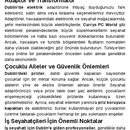
Adaptör ve Transformatör
Dublin'de elektrik
adaptörüne ihtiyaç duyduğunuzu fark
ederseniz, satın alma veya kiralama seçenekleriniz mevcuttur.
Adaptörler, havaalanındaki elektronik ve seyahat mağazalarında,
şehir merkezindeki büyük elektrikçilerde,
Currys PC World
gibi
elektronik perakendecilerde, büyük süpermarketlerin seyahat
bölümlerinde ve hatta bazı souvenir dükkanlarında bulunabilir.
Ancak, havaalanı ve turistik bölgelerdeki fiyatların normalden
daha yüksek olabileceğini göz önünde bulundurun. Türkiye'den
veya online bir perakendeden önceden satın almak genellikle
daha ekonomiktir.
Çocuklu Aileler ve Güvenlik Önlemleri
Dublin'deki prizler
, dahili güvenlik kapakları sayesinde
çocuklar için bir miktar koruma sağlar. Ancak, küçük çocuklu
ailelerin yine de ekstra önlemler alması önerilir. Seyahat
adaptörünüzü veya prize takılı olan şarj aletlerini, çocukların
erişemeyeceği yükseklikteki prizlerde kullanmaya özen
göstermelisiniz. Ayrıca, seyahat ederken yanınıza
priz koruyucu
kapakları
da alabilirsiniz; bunlar, kullanılmayan priz yuvalarının
üzerine takılarak çocukların herhangi bir şey sokmasını engeller.
İş Seyahatçileri İçin Önemli Noktalar
İş seyahati için Dublin'e giden profesyoneller,
genellikle daha