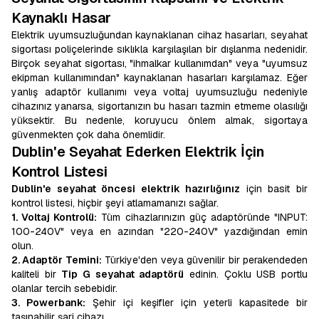
Kaynaklı Hasar
Elektrik uyumsuzluğundan kaynaklanan cihaz hasarları, seyahat
sigortası poliçelerinde sıklıkla karşılaşılan bir dışlanma nedenidir.
Birçok seyahat sigortası, "ihmalkar kullanımdan" veya "uyumsuz
ekipman kullanımından" kaynaklanan hasarları karşılamaz. Eğer
yanlış adaptör kullanımı veya voltaj uyumsuzluğu nedeniyle
cihazınız yanarsa, sigortanızın bu hasarı tazmin etmeme olasılığı
yüksektir. Bu nedenle, koruyucu önlem almak, sigortaya
güvenmekten çok daha önemlidir.
Dublin'e Seyahat Ederken Elektrik İçin
Kontrol Listesi
Dublin'e seyahat öncesi elektrik hazırlığınız
için basit bir
kontrol listesi, hiçbir şeyi atlamamanızı sağlar.
1. Voltaj Kontrolü:
Tüm cihazlarınızın güç adaptöründe "INPUT:
100-240V" veya en azından "220-240V" yazdığından emin
olun.
2. Adaptör Temini:
Türkiye'den veya güvenilir bir perakendeden
kaliteli bir
Tip G seyahat adaptörü
edinin. Çoklu USB portlu
olanlar tercih sebebidir.
3. Powerbank:
Şehir içi keşifler için yeterli kapasitede bir
taşınabilir şarj cihazı.