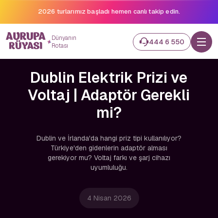
2026 turlarımız başladı hemen canlı takip edin.
Dünyanın
444 6 550
Rotası
Dublin Elektrik Prizi ve
Voltaj | Adaptör Gerekli
mi?
Dublin ve İrlanda'da hangi priz tipi kullanılıyor?
Türkiye'den gidenlerin adaptör alması
gerekiyor mu? Voltaj farkı ve şarj cihazı
uyumluluğu.
4 Nisan 2026