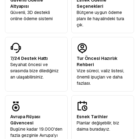
Güvenli Ödeme
Esnek Ödeme
Altyapısı
Seçenekleri
Güvenli, 3D destekli
Bütçene uygun ödeme
online ödeme sistemi
planı ile hayalindeki tura
çık.
7/24 Destek Hattı
Tur Öncesi Hazırlık
Seyahat öncesi ve
Rehberi
sırasında bize dilediğiniz
Vize süreci, valiz listesi,
an ulaşabilirsiniz.
önemli ipuçları ve daha
fazlası.
Avrupa Rüyası
Esnek Tarihler
Güvencesi
Planlar değişebilir, biz
Bugüne kadar 19.000'den
daima buradayız.
fazla gezginle Avrupa'yı