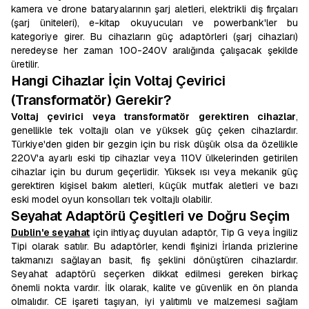
kamera ve drone bataryalarının şarj aletleri, elektrikli diş fırçaları
(şarj üniteleri), e-kitap okuyucuları ve powerbank'ler bu
kategoriye girer. Bu cihazların güç adaptörleri (şarj cihazları)
neredeyse her zaman 100-240V aralığında çalışacak şekilde
üretilir.
Hangi Cihazlar İçin Voltaj Çevirici
(Transformatör) Gerekir?
Voltaj çevirici veya transformatör gerektiren cihazlar
,
genellikle tek voltajlı olan ve yüksek güç çeken cihazlardır.
Türkiye'den giden bir gezgin için bu risk düşük olsa da özellikle
220V'a ayarlı eski tip cihazlar veya 110V ülkelerinden getirilen
cihazlar için bu durum geçerlidir. Yüksek ısı veya mekanik güç
gerektiren kişisel bakım aletleri, küçük mutfak aletleri ve bazı
eski model oyun konsolları tek voltajlı olabilir.
Seyahat Adaptörü Çeşitleri ve Doğru Seçim
Dublin'e seyahat
için ihtiyaç duyulan adaptör, Tip G veya İngiliz
Tipi olarak satılır. Bu adaptörler, kendi fişinizi İrlanda prizlerine
takmanızı sağlayan basit, fiş şeklini dönüştüren cihazlardır.
Seyahat adaptörü seçerken dikkat edilmesi gereken birkaç
önemli nokta vardır. İlk olarak, kalite ve güvenlik en ön planda
olmalıdır. CE işareti taşıyan, iyi yalıtımlı ve malzemesi sağlam