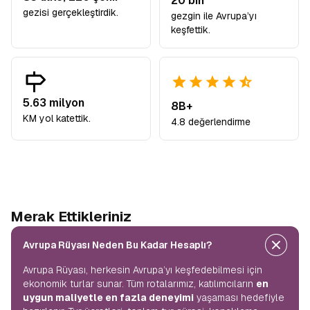
20 bin
gezisi gerçekleştirdik.
gezgin ile Avrupa’yı
keşfettik.
5.63 milyon
8B+
KM yol katettik.
4.8 değerlendirme
Merak Ettikleriniz
Avrupa Rüyası Neden Bu Kadar Hesaplı?
Avrupa Rüyası, herkesin Avrupa’yı keşfedebilmesi için
ekonomik turlar sunar. Tüm rotalarımız, katılımcıların
en
uygun maliyetle en fazla deneyimi
yaşaması hedefiyle