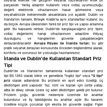
seyahat edecek her gezginin seyahat hazırlıklarının kritik bir
parçasıdır. Yanlış adaptör kullanımı veya voltaj uyumsuzluğu,
değerli elektronik cihazlarınızın hasar görmesine veya
seyahatinizde beklenmedik aksaklıklara yol açabilir. Dublin ve
İrlanda'nın tamamı, Birleşik Krallık'la aynı standartları kullanır; bu
da birçok Avrupa ülkesinden farklı bir priz tipi ve yapısı anlamına
gelir. Bu kapsamlı rehber, Dublin'de karşılaşacağınız priz tipini,
voltaj değerlerini, hangi cihazlarınızın adaptöre ihtiyaç
duyduğunu ve hangilerinin güvenle çalışabileceğini
detaylandıracaktır.
Avrupa Rüyası ile İrlanda turları
, bu gibi
pratik seyahat detayları konusunda önceden bilgilendirme alarak,
konforlu ve sorunsuz bir yolculuğa hazırlanırsınız.
İrlanda ve Dublin'de Kullanılan Standart Priz
Tipi
Dublin'de ve İrlanda'nın tamamında kullanılan standart priz
tipi BS 1363 olarak bilinir ve genellikle "İngiliz tipi" veya
"G tipi"
priz
olarak adlandırılır. Bu prizlerin en ayırt edici özelliği, üç
dikdörtgen pinli yapısıdır: faz, nötr ve toprak için üstte yatay,
altta iki dikey olmak üzere üç adet dikdörtgen şekilli pin bulunur.
Prizlerin çoğu, güvenlik nedeniyle üzerinde bir anahtar
bulundurur ve fiş takıldığında bu anahtar açılır. Bu tasarım,
özellikle küçük çocuklar için ekstra bir güvenlik sağlar. Fişler