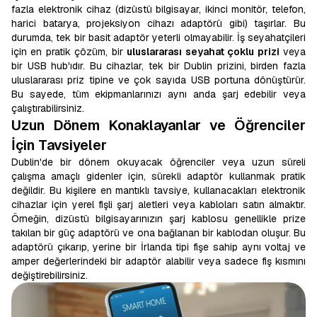
fazla elektronik cihaz (dizüstü bilgisayar, ikinci monitör, telefon,
harici batarya, projeksiyon cihazı adaptörü gibi) taşırlar. Bu
durumda, tek bir basit adaptör yeterli olmayabilir. İş seyahatçileri
için en pratik çözüm, bir
uluslararası seyahat çoklu prizi
veya
bir USB hub'ıdır. Bu cihazlar, tek bir Dublin prizini, birden fazla
uluslararası priz tipine ve çok sayıda USB portuna dönüştürür.
Bu sayede, tüm ekipmanlarınızı aynı anda şarj edebilir veya
çalıştırabilirsiniz.
Uzun Dönem Konaklayanlar ve Öğrenciler
İçin Tavsiyeler
Dublin'de bir dönem okuyacak öğrenciler veya uzun süreli
çalışma amaçlı gidenler için, sürekli adaptör kullanmak pratik
değildir. Bu kişilere en mantıklı tavsiye, kullanacakları elektronik
cihazlar için yerel fişli şarj aletleri veya kabloları satın almaktır.
Örneğin, dizüstü bilgisayarınızın şarj kablosu genellikle prize
takılan bir güç adaptörü ve ona bağlanan bir kablodan oluşur. Bu
adaptörü çıkarıp, yerine bir İrlanda tipi fişe sahip aynı voltaj ve
amper değerlerindeki bir adaptör alabilir veya sadece fiş kısmını
değiştirebilirsiniz.