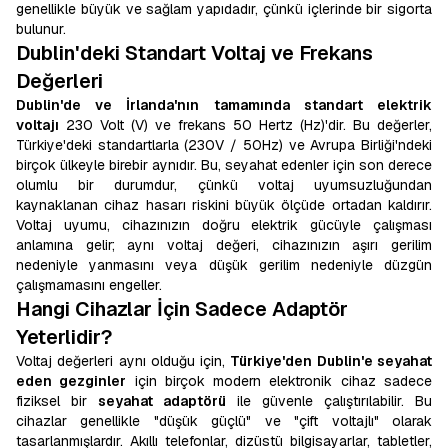
genellikle büyük ve sağlam yapıdadır, çünkü içlerinde bir sigorta
bulunur.
Dublin'deki Standart Voltaj ve Frekans
Değerleri
Dublin'de ve İrlanda'nın tamamında standart elektrik
voltajı
230 Volt (V) ve frekans 50 Hertz (Hz)'dir. Bu değerler,
Türkiye'deki standartlarla (230V / 50Hz) ve Avrupa Birliği'ndeki
birçok ülkeyle birebir aynıdır. Bu, seyahat edenler için son derece
olumlu bir durumdur, çünkü voltaj uyumsuzluğundan
kaynaklanan cihaz hasarı riskini büyük ölçüde ortadan kaldırır.
Voltaj uyumu, cihazınızın doğru elektrik gücüyle çalışması
anlamına gelir; aynı voltaj değeri, cihazınızın aşırı gerilim
nedeniyle yanmasını veya düşük gerilim nedeniyle düzgün
çalışmamasını engeller.
Hangi Cihazlar İçin Sadece Adaptör
Yeterlidir?
Voltaj değerleri aynı olduğu için,
Türkiye'den Dublin'e seyahat
eden gezginler
için birçok modern elektronik cihaz sadece
fiziksel bir
seyahat adaptörü
ile güvenle çalıştırılabilir. Bu
cihazlar genellikle "düşük güçlü" ve "çift voltajlı" olarak
tasarlanmışlardır. Akıllı telefonlar, dizüstü bilgisayarlar, tabletler,