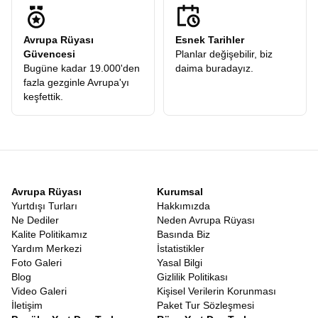
prestijli firmaların tarifeli seferleriyle gerçekleşir. İstanbul
Havalimanı’nda buluştuğumuz andan itibaren, profesyonel
Avrupa Rüyası
Esnek Tarihler
ekibimizin güvencesi altındasınızdır. Uçak saatleri, transferler ve
Güvencesi
Planlar değişebilir, biz
şehirlerarası geçişler, yorgunluğu minimize edecek şekilde
Bugüne kadar 19.000'den
daima buradayız.
ayarlanır. Kahire’ye inip o büyüleyici atmosferi soluduğunuzda,
fazla gezginle Avrupa'yı
arkanızda İstanbul’un griliğini bırakmış, önünüzde güneşin
keşfettik.
ülkesinin altın sarısı vadilerini bulmuş olursunuz.
Nil Tekne Gezisi Dahil Mısır Turu
Mısır’ı özel kılan bir diğer detay, nehir üzerinde yapılan
yolculukların o romantik ve tarihi dokusudur. Birbirini tamamlayan
Mısır turunda Nil tekne gezisi
ve tapınaklar, bu coğrafyanın
yaşam kaynağına saygı duruşudur. Tapınaklar karada tarihin
bekçiliğini yaparken, Nil suyuyla bu tarihi besler. Tekne gezileri
Avrupa Rüyası
Kurumsal
sırasında nehrin iki yakasındaki yeşil tarım arazilerinin hemen
Yurtdışı Turları
Hakkımızda
ardında başlayan sonsuz çölü görmek, yaşam ve ölüm arasındaki
Ne Dediler
Neden Avrupa Rüyası
ince çizgiyi hatırlatır. Mısırlılar için doğu yakası yaşamı, batı
Kalite Politikamız
Basında Biz
yakası ise ölümü simgeler. Nil üzerinde süzülürken bu sembolizmi
Yardım Merkezi
İstatistikler
bizzat yaşayarak öğrenirsiniz.
Foto Galeri
Yasal Bilgi
Eğer klasik tatil anlayışından sıkıldıysanız, deniz kum güneş
Blog
Gizlilik Politikası
üçlüsüne derinlik katmak istiyorsanız,
Mısır Tatil Turu
tam size
Video Galeri
Kişisel Verilerin Korunması
göre bir alternatiftir. Burada deniz sadece yüzmek için değil,
İletişim
Paket Tur Sözleşmesi
tarihin kıyısında serinlemek içindir. Güneş sadece bronzlaşmak