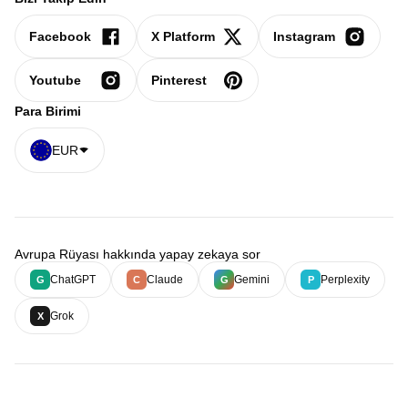
Facebook
X Platform
Instagram
Youtube
Pinterest
Para Birimi
EUR
Avrupa Rüyası hakkında yapay zekaya sor
ChatGPT
Claude
Gemini
Perplexity
G
C
G
P
Grok
X