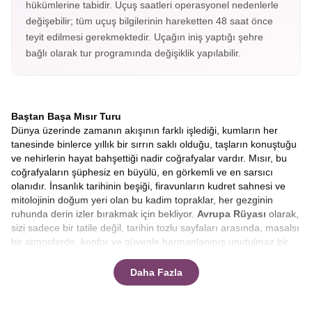
hükümlerine tabidir. Uçuş saatleri operasyonel nedenlerle
değişebilir; tüm uçuş bilgilerinin hareketten 48 saat önce
teyit edilmesi gerekmektedir. Uçağın iniş yaptığı şehre
bağlı olarak tur programında değişiklik yapılabilir.
Baştan Başa Mısır Turu
Dünya üzerinde zamanın akışının farklı işlediği, kumların her
tanesinde binlerce yıllık bir sırrın saklı olduğu, taşların konuştuğu
ve nehirlerin hayat bahşettiği nadir coğrafyalar vardır. Mısır, bu
coğrafyaların şüphesiz en büyülü, en görkemli ve en sarsıcı
olanıdır. İnsanlık tarihinin beşiği, firavunların kudret sahnesi ve
mitolojinin doğum yeri olan bu kadim topraklar, her gezginin
ruhunda derin izler bırakmak için bekliyor.
Avrupa Rüyası
olarak,
sizi sadece bir tatile değil, tarihin tozlu sayfaları arasında, masalsı
bir atmosferde, konfor ve güvenle harmanlanmış unutulmaz bir
keşfe davet ediyoruz.
Klasik tur anlayışının ötesine geçen
rotamızla, bu eşsiz serüvende yerinizi almaya hazır mısınız?
Daha Fazla
Bu yolculuk, sadece coğrafi bir yer değiştirme değil, aynı
zamanda ruhsal bir zaman yolculuğudur. Uçağınız Mısır
semalarına girdiğinde, aşağıda uzanan sonsuz çölün ortasında