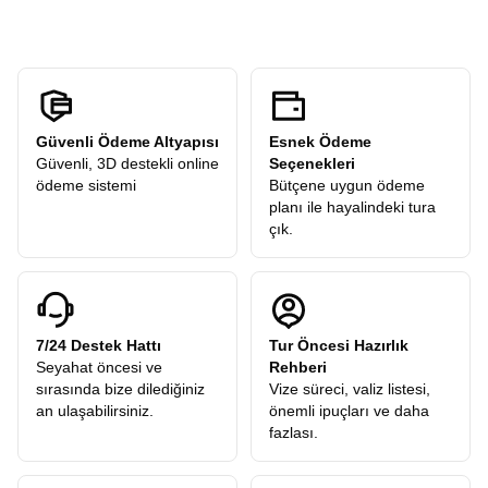
Kaliteden ödün vermeden
Uygun Fiyatlı Mısır Turu
bulmak her
zaman kolay olmayabilir. Ancak Avrupa Rüyası, sunduğu ekstra
turlar dahil konseptiyle sürpriz maliyetlerin önüne geçer. Birçok tur
firmasında ekstra adı altında satılan geziler, bizim
programlarımızda genellikle fiyata dahildir veya paket mantığıyla
en optimize şekilde sunulur. Böylece tura çıktığınızda eliniz sürekli
cebinize gitmez, bütçenizi önceden net bir şekilde bilirsiniz. Lüks
Güvenli Ödeme Altyapısı
Esnek Ödeme
otellerde konaklama ve konforlu transferler, ödediğiniz ücretin
Güvenli, 3D destekli online
Seçenekleri
karşılığını fazlasıyla almanızı sağlar.
ödeme sistemi
Bütçene uygun ödeme
Zamanı kısıtlı olanlar için en ideal süre ve içerik dengesini kurmak
planı ile hayalindeki tura
bizim işimiz. Özel olarak planladığımız
7 Gün Mısır Turu
çık.
programımız, bir haftalık bir sürede Mısır’ın olmazsa olmaz tüm
noktalarını kapsayacak şekilde dizayn edilmiştir. Ne koşturmaca
içinde nefes nefese kalırsınız ne de boş zamanla sıkılırsınız. Her
gününüz dolu dolu, her anınız planlı ama bir o kadar da esnek
geçer. Bu 7 gün, size 7 yıl anlatacağınız anılar biriktirme garantisi
7/24 Destek Hattı
Tur Öncesi Hazırlık
verir. Kahire’nin gece hayatından Asvan’ın dinginliğine kadar
Seyahat öncesi ve
Rehberi
geniş bir yelpaze bu bir haftaya sığdırılmıştır.
sırasında bize dilediğiniz
Vize süreci, valiz listesi,
İstanbul Çıkışlı Kahire-Luksor-Hurgada Turu
an ulaşabilirsiniz.
önemli ipuçları ve daha
Seyahatin başlangıç noktası da en az varış noktası kadar
fazlası.
önemlidir. Ulaşım kolaylığı ve konforu, turun genel memnuniyetini
etkiler. Bu nedenle
İstanbul çıkışlı Kahire-Luksor-Hurgada
turu
paketlerimiz, Türk Hava Yolları veya Mısır Havayolları gibi