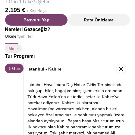
7 Gün 1 Ülke 5 Şehir
2.195 €
/ Kişi Başı
Başvuru Yap
Rota Önizleme
Nereleri Gezeceğiz?
Ülkeler
Şehirler
Mısır
Tur Programı
1.Gün
İstanbul - Kahire
İstanbul Havalimanı Dış Hatlar Gidiş Terminali’nde
buluşup, bilet, bagaj ve biniş işlemlerinin ardından
Türk Hava Yolları’na ait tarifeli sefer ile Kahire’ye
hareket ediyoruz. Kahire Uluslararası
Havalimanı’na varışımızı takiben, alanda bizleri
bekleyen özel aracımız ile şehir turu yapmak üzere
alandan ayrılıyoruz .
Baştan başa Mısır turumuzun
ilk noktası olan
Kahire panoramik şehir turumuza
başlıyoruz. Eski şehir merkezi, Muhammed Ali