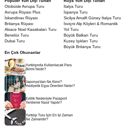
Popüler Yurt Dışı Turları
Rüya Yurt Dışı Turları
için değil, Ra’nın kudretini hissetmek içindir. Han El-Halili
Otobüsle Avrupa Turu
İtalya Turu
Çarşısı’nda baharat kokuları arasında dolaşırken, esnafla
Avrupa Rüyası Plus
İspanya Turu
yapacağınız keyifli pazarlıklar, bir kafede oturup nargile içen
İskandinav Rüyası
Sicilya Amalfi Güney İtalya Turu
yerlileri izlemek, size o coğrafyanın insanını ve ruhunu
Britanya Rüyası
İsviçre Alp Köyleri & Romantik
tanıtacaktır. Mısır insanının sıcakkanlılığı ve misafirperverliği,
Alsace Noel Kasabaları Turu
Yol Turu
kendinizi yabancı değil, uzun zamandır beklenen bir misafir gibi
Benelüx Turu
Büyük Balkan Turu
hissetmenizi sağlayacaktır.
Dubai Turu
Kuzey Işıkları Turu
Mısır bir rüyadır, uyanmak istemeyeceğiniz, etkisinden uzun süre
Büyük Britanya Turu
çıkamayacağınız bir rüya.
Piramitlerin gölgesinde geçmişi
En Çok Okunanlar
düşünmek, Nil’in sularında huzuru bulmak,
Kızıldeniz’de
mavinin her tonuna şahit olmak hayal gibi görünse de
Avrupa
Yurtdışında Kullanılacak Para
Rüyası
ile bir uçak bileti kadar yakınınızdadır. Sadece bir tur
Birimi Nedir?
satın almazsınız, binlerce yıllık bir mirasa ortak olursunuz.
Rehberinizin anlatımıyla taşlar canlanır, sular fısıldar ve çöl
Japonya'dan Ne Alınır?
rüzgarı size firavunların sırlarını taşır.
Hediyelik Eşya Önerileri Neler?
Evlilik Nedeniyle Pasaport
Yenileme Nasıl Yapılır?
Yurtdışı Turu İçin En İyi Zaman
Ne Zamandır?