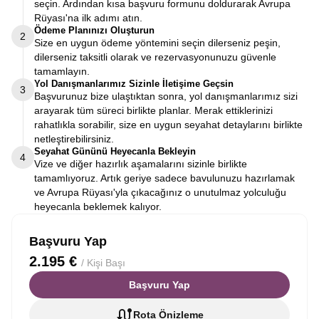
seçin. Ardından kısa başvuru formunu doldurarak Avrupa
Rüyası'na ilk adımı atın.
Ödeme Planınızı Oluşturun
2
Size en uygun ödeme yöntemini seçin dilerseniz peşin,
dilerseniz taksitli olarak ve rezervasyonunuzu güvenle
tamamlayın.
Yol Danışmanlarımız Sizinle İletişime Geçsin
3
Başvurunuz bize ulaştıktan sonra, yol danışmanlarımız sizi
arayarak tüm süreci birlikte planlar. Merak ettiklerinizi
rahatlıkla sorabilir, size en uygun seyahat detaylarını birlikte
netleştirebilirsiniz.
Seyahat Gününü Heyecanla Bekleyin
4
Vize ve diğer hazırlık aşamalarını sizinle birlikte
tamamlıyoruz. Artık geriye sadece bavulunuzu hazırlamak
ve Avrupa Rüyası'yla çıkacağınız o unutulmaz yolculuğu
heyecanla beklemek kalıyor.
Başvuru Yap
2.195 €
/ Kişi Başı
Başvuru Yap
Rota Önizleme