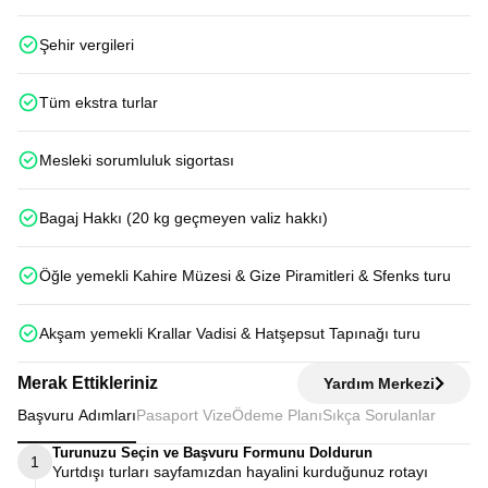
Şehir vergileri
Tüm ekstra turlar
Mesleki sorumluluk sigortası
Bagaj Hakkı (20 kg geçmeyen valiz hakkı)
Öğle yemekli Kahire Müzesi & Gize Piramitleri & Sfenks turu
Akşam yemekli Krallar Vadisi & Hatşepsut Tapınağı turu
Merak Ettikleriniz
Yardım Merkezi
Başvuru Adımları
Pasaport Vize
Ödeme Planı
Sıkça Sorulanlar
Turunuzu Seçin ve Başvuru Formunu Doldurun
1
Yurtdışı turları sayfamızdan hayalini kurduğunuz rotayı