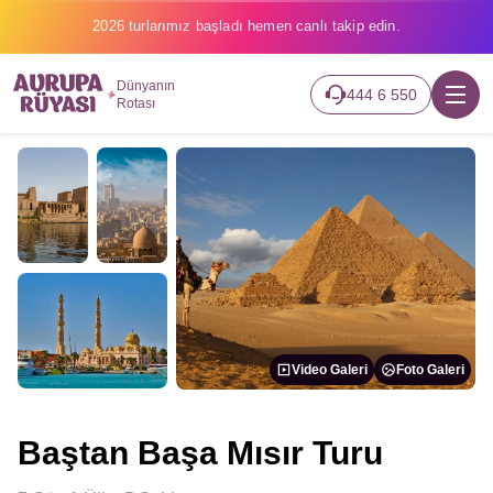
2026 turlarımız başladı hemen canlı takip edin.
Dünyanın
444 6 550
Rotası
Video Galeri
Foto Galeri
Baştan Başa Mısır Turu