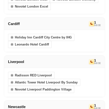
eriyor. Bir sonraki Avrupa Rüyası’nda görüşmek
Novotel London Excel
dileğiyle!
1
Cardiff
GECE
Holiday Inn Cardiff City Centre by IHG
Leonardo Hotel Cardiff
1
Liverpool
GECE
Radisson RED Liverpool
Atlantic Tower Hotel Liverpool By Sunday
Novotel Liverpool Paddington Village
1
Newcastle
GECE