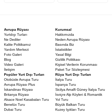
Sadece İngiltere değil, tüm adayı kapsayan geniş bir rota
düşünüyorsanız,
Britanya Tur Fiyatları
araştırması yaparken
turun içeriğine dikkat etmelisiniz. Bazı turlar sadece birkaç ana
şehri kapsarken Avrupa Rüyasının
Büyük Britanya turu
5 ülkeyi
ve 16 şehri kapsayan Grand Tour niteliğindedir. Fiyat performans
açısından bakıldığında 10 gece konaklamalı bu devasa rota,
Avrupa Rüyası
Kurumsal
ödediğiniz ücretin karşılığını fazlasıyla verir. Farklı birçok ülkeyi
Yurtdışı Turları
Hakkımızda
gezmek kültürel keşiflerin yapılmasını ve böylelikle gezgin
Ne Dediler
Neden Avrupa Rüyası
ruhunuzun daha da canlanmasını sağlar.
Kalite Politikamız
Basında Biz
Dünya, keşfedilmeyi bekleyen hazinelerle dolu ve Büyük Britanya,
Yardım Merkezi
İstatistikler
bu hazinenin en parlak mücevherlerinden biridir. İster tarih
Foto Galeri
Yasal Bilgi
meraklısı olun ister doğa aşığı ister sadece yeni kültürler tanımak
Blog
Gizlilik Politikası
isteyen bir gezgin bu coğrafyada sizi mutlu edecek bir şeyler
Video Galeri
Kişisel Verilerin Korunması
mutlaka vardır. Avrupa Rüyası, yılların verdiği tecrübe ve
İletişim
Paket Tur Sözleşmesi
kusursuz organizasyon yeteneğiyle, size sadece valizinizi
Popüler Yurt Dışı Turları
Rüya Yurt Dışı Turları
hazırlayıp yola çıkma kolaylığını sunuyor.
İngiltere Turu
,
İskoçya
Otobüsle Avrupa Turu
İtalya Turu
Turu
ve
İrlanda Turu
gibi ayrı ayrı planlanması zor olan rotaları
Avrupa Rüyası Plus
İspanya Turu
tek bir seferde, yorulmadan ve keyifle gezmek için
Avrupa
İskandinav Rüyası
Sicilya Amalfi Güney İtalya Turu
Rüyası Büyük Britanya Turu
sizleri bekliyor.
Britanya Rüyası
İsviçre Alp Köyleri & Romantik
Alsace Noel Kasabaları Turu
Yol Turu
Benelüx Turu
Büyük Balkan Turu
Dubai Turu
Kuzey Işıkları Turu