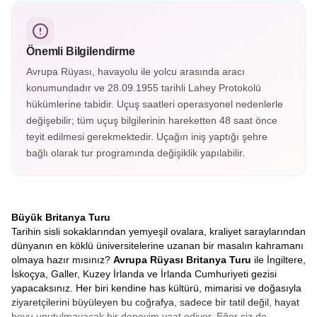
kontluğunun merkezi Chester, İngiltere’nin en çok
fotoğraflanan saatine ev sahipliği yapıyor. Eşsiz İngiliz
mimarisiyle keşfedilmesi gereken şehirlerden.
Önemli Bilgilendirme
Avrupa Rüyası, havayolu ile yolcu arasında aracı
konumundadır ve 28.09.1955 tarihli Lahey Protokolü
hükümlerine tabidir. Uçuş saatleri operasyonel nedenlerle
değişebilir; tüm uçuş bilgilerinin hareketten 48 saat önce
teyit edilmesi gerekmektedir. Uçağın iniş yaptığı şehre
bağlı olarak tur programında değişiklik yapılabilir.
Büyük Britanya Turu
Tarihin sisli sokaklarından yemyeşil ovalara, kraliyet saraylarından
dünyanın en köklü üniversitelerine uzanan bir masalın kahramanı
olmaya hazır mısınız?
Avrupa Rüyası Britanya Turu
ile İngiltere,
İskoçya, Galler, Kuzey İrlanda ve İrlanda Cumhuriyeti gezisi
yapacaksınız. Her biri kendine has kültürü, mimarisi ve doğasıyla
ziyaretçilerini büyüleyen bu coğrafya, sadece bir tatil değil, hayat
boyu unutulmayacak bir deneyim vaat ediyor. Eğer siz de