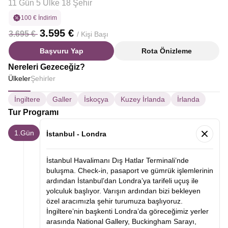
11 Gün 5 Ülke 18 Şehir
100 € İndirim
3.595 €
3.695 €
/ Kişi Başı
Başvuru Yap
Rota Önizleme
Nereleri Gezeceğiz?
Ülkeler
Şehirler
İngiltere
Galler
İskoçya
Kuzey İrlanda
İrlanda
Tur Programı
1.Gün
İstanbul - Londra
İstanbul Havalimanı Dış Hatlar Terminali’nde
buluşma. Check-in, pasaport ve gümrük işlemlerinin
ardından İstanbul’dan Londra’ya tarifeli uçuş ile
yolculuk başlıyor. Varışın ardından bizi bekleyen
özel aracımızla şehir turumuza başlıyoruz.
İngiltere’nin başkenti Londra’da göreceğimiz yerler
arasında
National Gallery,
Buckingham Sarayı,