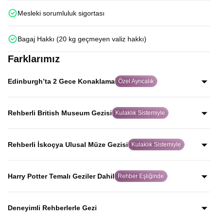
Mesleki sorumluluk sigortası
Bagaj Hakkı (20 kg geçmeyen valiz hakkı)
Farklarımız
Edinburgh’ta 2 Gece Konaklama
Özel Ayrıcalık
Birçok turda hızlıca geçilen Edinburgh’ta iki gece
konaklayarak şehri aceleye getirmeden, İskoç ruhunu
Rehberli British Museum Gezisi
Kulaklık Sistemiyle
gerçekten hissederek keşfedersiniz.
Alanında uzman rehber eşliğinde ve kulaklık sistemiyle
yapılan bu özel gezide, birçok turda yer almayan British
Rehberli İskoçya Ulusal Müze Gezisi
Kulaklık Sistemiyle
Museum’u eserlerin hikayelerini dinleyerek gezersiniz.
Uzman rehber anlatımı ve kulaklık sistemiyle, dünyaca
ünlü kopya koyun Dolly dahil olmak üzere İskoçya’nın
Harry Potter Temalı Geziler Dahil
Rehber Eşliğinde
bilim ve tarih mirasını net şekilde keşfedersiniz.
Harry Potter’a ilham veren Elephant House Cafe,
Greyfriars Kirkyard ve Oxford Üniversitesi binalarını
Deneyimli Rehberlerle Gezi
kapsayan özel geziler tur programına dahildir.