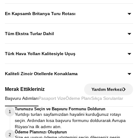
Yıllardır bu tur rotasını birebir uygulayan ve deneyimleyen
rehberler eşliğinde gezerek; şehirleri sadece görmekle
En Kapsamlı Britanya Turu Rotası
kalmaz, anlatımlarla şehirleri dolu dolu keşfedersiniz.
İngiltere, İskoçya, Galler ve Kuzey İrlanda’yı tek turda
kapsayan bu özenle planlanmış rota, “orayı da görebilir
Tüm Ekstra Turlar Dahil
miydik?” sorusunu geride bırakan bir deneyim sunar.
Yola çıktığınızda sürpriz ödemelerle karşılaşmazsınız.
Ekstra tur ücreti alınmaz; programda yer alan tüm geziler
Türk Hava Yolları Kalitesiyle Uçuş
fiyata dahildir.
Dünyanın en iyi havayollarından biri olan Türk Hava
Yolları’nın konforu ve hizmet kalitesiyle seyahat edersiniz.
Kaliteli Zincir Otellerde Konaklama
Diğer turlarda şehirden 20–30 km uzaktaki otellerde
Merak Ettikleriniz
Yardım Merkezi
kalınırken, Avrupa Rüyası’nda merkeze yakın kaliteli zincir
Başvuru Adımları
Pasaport Vize
Ödeme Planı
Sıkça Sorulanlar
otellerde konaklayarak zamanınızı verimli kullanırsınız.
Turunuzu Seçin ve Başvuru Formunu Doldurun
1
Yurtdışı turları sayfamızdan hayalini kurduğunuz rotayı
seçin. Ardından kısa başvuru formunu doldurarak Avrupa
Rüyası'na ilk adımı atın.
Ödeme Planınızı Oluşturun
2
Size en uygun ödeme yöntemini seçin dilerseniz peşin,