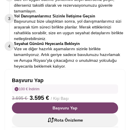
dilerseniz taksitli olarak ve rezervasyonunuzu güvenle
tamamlayın.
Yol Danışmanlarımız Sizinle İletişime Geçsin
3
Başvurunuz bize ulaştıktan sonra, yol danışmanlarımız sizi
arayarak tüm süreci birlikte planlar. Merak ettiklerinizi
rahatlıkla sorabilir, size en uygun seyahat detaylarını birlikte
netleştirebilirsiniz.
Seyahat Gününü Heyecanla Bekleyin
4
Vize ve diğer hazırlık aşamalarını sizinle birlikte
tamamlıyoruz. Artık geriye sadece bavulunuzu hazırlamak
ve Avrupa Rüyası'yla çıkacağınız o unutulmaz yolculuğu
heyecanla beklemek kalıyor.
Başvuru Yap
100 € İndirim
3.595 €
3.695 €
/ Kişi Başı
Başvuru Yap
Rota Önizleme