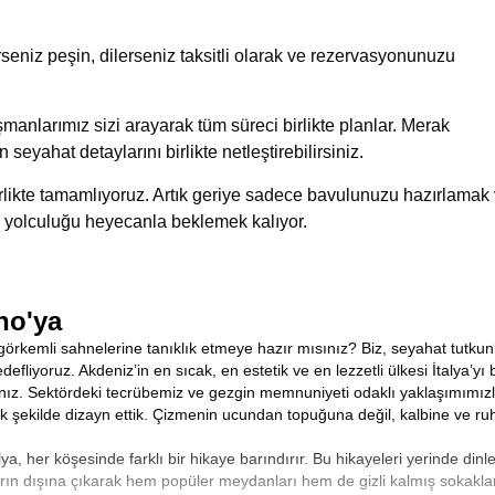
eniz peşin, dilerseniz taksitli olarak ve rezervasyonunuzu
manlarımız sizi arayarak tüm süreci birlikte planlar. Merak
n seyahat detaylarını birlikte netleştirebilirsiniz.
birlikte tamamlıyoruz. Artık geriye sadece bavulunuzu hazırlamak
 yolculuğu heyecanla beklemek kalıyor.
no'ya
görkemli sahnelerine tanıklık etmeye hazır mısınız? Biz, seyahat tutkunl
fliyoruz. Akdeniz’in en sıcak, en estetik ve en lezzetli ülkesi İtalya’y
nız. Sektördeki tecrübemiz ve gezgin memnuniyeti odaklı yaklaşımımız
k şekilde dizayn ettik. Çizmenin ucundan topuğuna değil, kalbine ve ruh
, her köşesinde farklı bir hikaye barındırır. Bu hikayeleri yerinde dinl
ların dışına çıkarak hem popüler meydanları hem de gizli kalmış sokakla