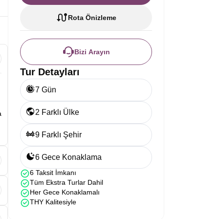
Rota Önizleme
Bizi Arayın
Tur Detayları
7 Gün
2 Farklı Ülke
a
9 Farklı Şehir
6 Gece Konaklama
6 Taksit İmkanı
,
Tüm Ekstra Turlar Dahil
Her Gece Konaklamalı
THY Kalitesiyle