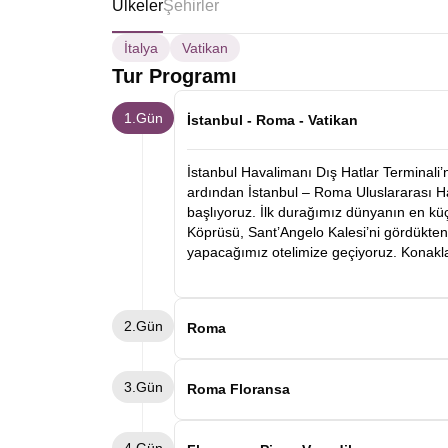
Ülkeler
Şehirler
İtalya
Vatikan
Tur Programı
1.Gün
İstanbul - Roma - Vatikan
İstanbul Havalimanı Dış Hatlar Terminali’
ardından İstanbul – Roma Uluslararası H
başlıyoruz. İlk durağımız dünyanın en kü
Köprüsü, Sant’Angelo Kalesi’ni gördükt
yapacağımız otelimize geçiyoruz. Konak
2.Gün
Roma
Sabah kahvaltının ardından Roma şehir t
3.Gün
Piazza Navona gibi yerleri gezeceğiz. Gezi
Roma Floransa
Tüm gün alışveriş yapıp gezebilirsiniz. 
geçiyoruz. Konaklama Roma otelimizde.
Kahvaltının ardından otelden ayrılarak F