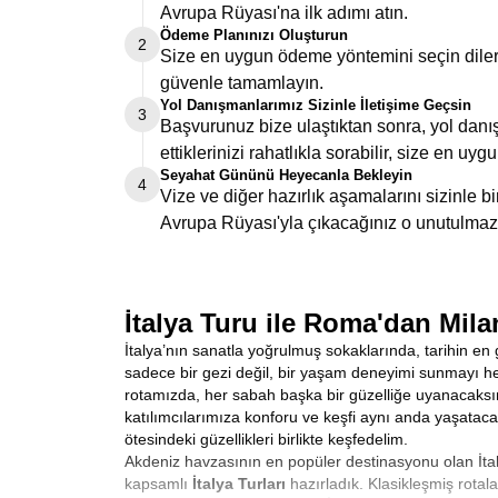
Avrupa Rüyası'na ilk adımı atın.
Ödeme Planınızı Oluşturun
2
Size en uygun ödeme yöntemini seçin dilers
güvenle tamamlayın.
Yol Danışmanlarımız Sizinle İletişime Geçsin
3
Başvurunuz bize ulaştıktan sonra, yol danış
ettiklerinizi rahatlıkla sorabilir, size en uygu
Seyahat Gününü Heyecanla Bekleyin
4
Vize ve diğer hazırlık aşamalarını sizinle 
Avrupa Rüyası'yla çıkacağınız o unutulmaz
İtalya Turu ile Roma'dan Mila
İtalya’nın sanatla yoğrulmuş sokaklarında, tarihin en 
sadece bir gezi değil, bir yaşam deneyimi sunmayı hede
rotamızda, her sabah başka bir güzelliğe uyanacaksı
katılımcılarımıza konforu ve keşfi aynı anda yaşataca
ötesindeki güzellikleri birlikte keşfedelim.
Akdeniz havzasının en popüler destinasyonu olan İtalya
kapsamlı
İtalya Turları
hazırladık. Klasikleşmiş rota