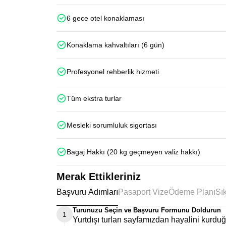
6 gece otel konaklaması
Konaklama kahvaltıları (6 gün)
Profesyonel rehberlik hizmeti
Tüm ekstra turlar
Mesleki sorumluluk sigortası
Bagaj Hakkı (20 kg geçmeyen valiz hakkı)
Merak Ettikleriniz
Başvuru Adımları
Pasaport Vize
Ödeme Planı
Turunuzu Seçin ve Başvuru Formunu Doldurun
1
Yurtdışı turları sayfamızdan hayalini kurd