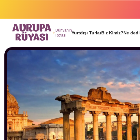
Binlerc
Dünyanın
Yurtdışı Turlar
Biz Kimiz?
Ne dedi
Rotası