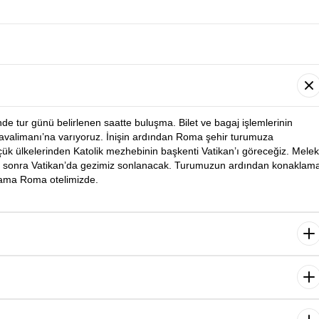
nde tur günü belirlenen saatte buluşma. Bilet ve bagaj işlemlerinin
avalimanı’na varıyoruz. İnişin ardından Roma şehir turumuza
çük ülkelerinden Katolik mezhebinin başkenti Vatikan’ı göreceğiz. Melek
en sonra Vatikan’da gezimiz sonlanacak. Turumuzun ardından konaklam
lama Roma otelimizde.
urumuza başlıyoruz. Kolezyum, Aşıklar Çeşmesi, İspanyol Merdivenleri
mizin ardından serbest zamanda dilediğiniz etkinlikleri yapabilirsiniz.
Gezimizin ardından konaklama yapacağımız otelimize
loransa’ya yolculuğumuz başlıyor. Yolculuk sonrası grubumuzla