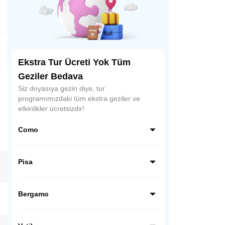
Ekstra Tur Ücreti Yok Tüm
Geziler Bedava
Siz doyasıya gezin diye, tur
programımızdaki tüm ekstra geziler ve
etkinlikler ücretsizdir!
Como
Como, İtalya’nın kuzeyinde, Alpler’in
eteklerinde yer alan büyüleyici bir göl
Pisa
şehridir. Lüks villaları, tekne gezileri ve
muhteşem göl manzaralarıyla romantik
Pisa, İtalya’nın Toskana bölgesinde yer alır
atmosferiyle ünlüdür.
ve dünyaca ünlü eğik kulesiyle tanınır.
Bergamo
Mucizeler Meydanı’ndaki katedral,
vaftizhane ve kule, şehrin simgesidir.
Bergamo, İtalya’nın Lombardiya bölgesinde