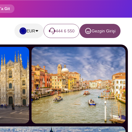
'a Git
EUR
444 6 550
Gezgin Girişi