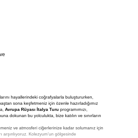
 ve
arını hayallerindeki coğrafyalarla buluştururken,
ı baştan sona keşfetmeniz için özenle hazırladığımız
la,
Avrupa Rüyası İtalya Turu
programımızı,
una dokunan bu yolculukta, bize katılın ve sınırların
emeniz ve atmosferi ciğerlerinize kadar solumanız için
rı arşınlıyoruz. Kolezyum’un gölgesinde