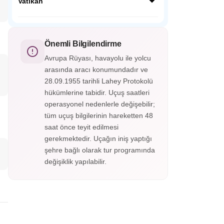
yer alan tarihi bir şehirdir. Üst ve alt şehir
Vatikan
olarak ikiye ayrılan Bergamo, Orta Çağ
surları, dar sokakları ve muhteşem
Vatikan, dünyanın en küçük bağımsız
manzaralarıyla büyüler.
devletidir. Katolik dünyasının merkezi olan
bu kutsal şehirde Aziz Petrus Bazilikası,
Önemli Bilgilendirme
Vatikan Müzeleri ve Michelangelo’nun eseri
Avrupa Rüyası, havayolu ile yolcu
ünlü Sistina Şapeli bulunur.
arasında aracı konumundadır ve
28.09.1955 tarihli Lahey Protokolü
hükümlerine tabidir. Uçuş saatleri
operasyonel nedenlerle değişebilir;
tüm uçuş bilgilerinin hareketten 48
saat önce teyit edilmesi
gerekmektedir. Uçağın iniş yaptığı
şehre bağlı olarak tur programında
değişiklik yapılabilir.