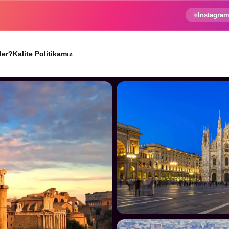
e gezginin hayali gerçek oluyor.
Instagram
ler?
Kalite Politikamız