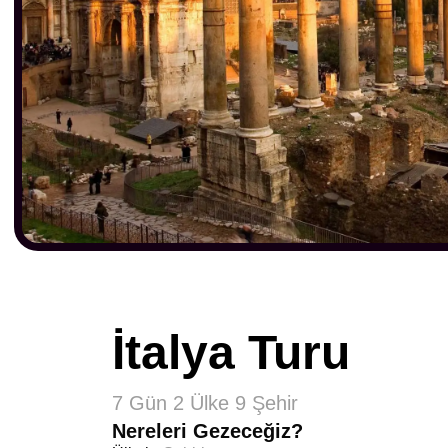
İtalya Turu
7 Gün 2 Ülke 9 Şehir
Nereleri Gezeceğiz?