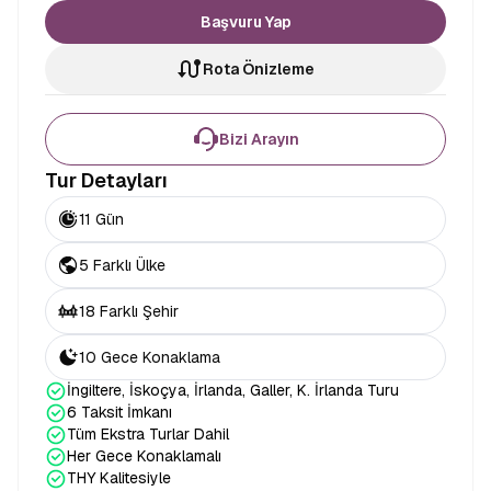
Başvuru Yap
Rota Önizleme
Bizi Arayın
Tur Detayları
11 Gün
5 Farklı Ülke
18 Farklı Şehir
10 Gece Konaklama
İngiltere, İskoçya, İrlanda, Galler, K. İrlanda Turu
6 Taksit İmkanı
Tüm Ekstra Turlar Dahil
Her Gece Konaklamalı
THY Kalitesiyle