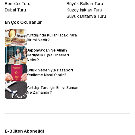
Benelüx Turu
Büyük Balkan Turu
Dubai Turu
Kuzey Işıkları Turu
Büyük Britanya Turu
En Çok Okunanlar
Yurtdışında Kullanılacak Para
Birimi Nedir?
Japonya'dan Ne Alınır?
Hediyelik Eşya Önerileri
Neler?
Evlilik Nedeniyle Pasaport
Yenileme Nasıl Yapılır?
Yurtdışı Turu İçin En İyi Zaman
Ne Zamandır?
E-Bülten Aboneliği