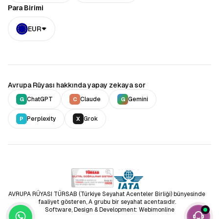
Para Birimi
EUR
Avrupa Rüyası hakkında yapay zekaya sor
ChatGPT
Claude
Gemini
G
C
G
Perplexity
Grok
P
X
AVRUPA RÜYASI TÜRSAB (Türkiye Seyahat Acenteler Birliği) bünyesinde
faaliyet gösteren, A grubu bir seyahat acentasıdır.
Software, Design & Development: Webimonline