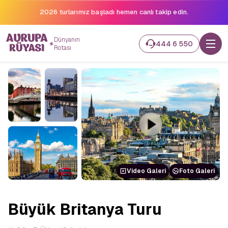
2026 turlarımız başladı hemen canlı takip edin.
Dünyanın
444 6 550
Rotası
Video Galeri
Foto Galeri
Büyük Britanya Turu