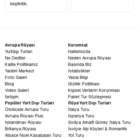
tanımak isteyen bir gezgin bu coğrafyada sizi mutlu edecek bir
keşfettik.
şeyler mutlaka vardır. Avrupa Rüyası, yılların verdiği tecrübe ve
kusursuz organizasyon yeteneğiyle, size sadece valizinizi
hazırlayıp yola çıkma kolaylığını sunuyor.
İngiltere Turu
,
İskoçya Turu
ve
İrlanda Turu
gibi ayrı ayrı planlanması zor
olan rotaları tek bir seferde, yorulmadan ve keyifle gezmek için
Avrupa Rüyası Büyük Britanya Turu
sizleri bekliyor.
Avrupa Rüyası
Kurumsal
Yurtdışı Turları
Hakkımızda
Ne Dediler
Neden Avrupa Rüyası
Kalite Politikamız
Basında Biz
Yardım Merkezi
İstatistikler
Foto Galeri
Yasal Bilgi
Blog
Gizlilik Politikası
Video Galeri
Kişisel Verilerin Korunması
İletişim
Paket Tur Sözleşmesi
Popüler Yurt Dışı Turları
Rüya Yurt Dışı Turları
Otobüsle Avrupa Turu
İtalya Turu
Avrupa Rüyası Plus
İspanya Turu
İskandinav Rüyası
Sicilya Amalfi Güney İtalya Turu
Britanya Rüyası
İsviçre Alp Köyleri & Romantik
Alsace Noel Kasabaları Turu
Yol Turu