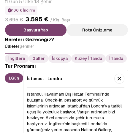
11 Gün 5 Ülke 18 Şehir
100 € İndirim
3.595 €
3.695 €
/ Kişi Başı
Başvuru Yap
Rota Önizleme
Nereleri Gezeceğiz?
Ülkeler
Şehirler
İngiltere
Galler
İskoçya
Kuzey İrlanda
İrlanda
Tur Programı
1.Gün
İstanbul - Londra
İstanbul Havalimanı Dış Hatlar Terminali’nde
buluşma. Check-in, pasaport ve gümrük
işlemlerinin ardından İstanbul’dan Londra’ya tarifeli
uçuş ile yolculuk başlıyor. Varışın ardından bizi
bekleyen özel aracımızla şehir turumuza
başlıyoruz. İngiltere’nin başkenti Londra’da
göreceğimiz yerler arasında
National Gallery,