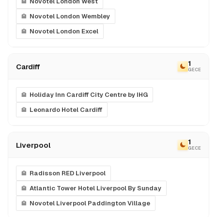
Novotel London West
eriyor. Bir sonraki Avrupa Rüyası’nda görüşmek
Novotel London Wembley
dileğiyle!
Novotel London Excel
1
Cardiff
GECE
Holiday Inn Cardiff City Centre by IHG
Leonardo Hotel Cardiff
1
Liverpool
GECE
Radisson RED Liverpool
Atlantic Tower Hotel Liverpool By Sunday
Novotel Liverpool Paddington Village