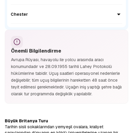
1980’li yıllarda UNESCO Dünya Kültür Mirası listesine
kabul edilen Devler Kaldırımı 40.000’e yakın sütun ve irili
30 metre boyunda, tamamıyla metalden yapılmış at başı
ufaklı mağaralardan oluşuyor.
heykelleri. İskoçya’nın sayesinde yükselen ve endüstriye
Chester
geçişte kullanılan tarihi mirasının atlar olması sebebiyle at
heykelleri seçilmiştir.
İngiltere'nin Kuzey Batı bölgesinde törensel Cheshire
kontluğunun merkezi Chester, İngiltere’nin en çok
fotoğraflanan saatine ev sahipliği yapıyor. Eşsiz İngiliz
mimarisiyle keşfedilmesi gereken şehirlerden.
Önemli Bilgilendirme
Avrupa Rüyası, havayolu ile yolcu arasında aracı
konumundadır ve 28.09.1955 tarihli Lahey Protokolü
hükümlerine tabidir. Uçuş saatleri operasyonel nedenlerle
değişebilir; tüm uçuş bilgilerinin hareketten 48 saat önce
teyit edilmesi gerekmektedir. Uçağın iniş yaptığı şehre bağlı
olarak tur programında değişiklik yapılabilir.
Büyük Britanya Turu
Tarihin sisli sokaklarından yemyeşil ovalara, kraliyet
saraylarından dünyanın en köklü üniversitelerine uzanan bir