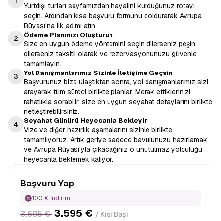
1
Yurtdışı turları sayfamızdan hayalini kurduğunuz rotayı
seçin. Ardından kısa başvuru formunu doldurarak Avrupa
Rüyası'na ilk adımı atın.
Ödeme Planınızı Oluşturun
2
Size en uygun ödeme yöntemini seçin dilerseniz peşin,
dilerseniz taksitli olarak ve rezervasyonunuzu güvenle
tamamlayın.
Yol Danışmanlarımız Sizinle İletişime Geçsin
3
Başvurunuz bize ulaştıktan sonra, yol danışmanlarımız sizi
arayarak tüm süreci birlikte planlar. Merak ettiklerinizi
rahatlıkla sorabilir, size en uygun seyahat detaylarını birlikte
netleştirebilirsiniz.
Seyahat Gününü Heyecanla Bekleyin
4
Vize ve diğer hazırlık aşamalarını sizinle birlikte
tamamlıyoruz. Artık geriye sadece bavulunuzu hazırlamak
ve Avrupa Rüyası'yla çıkacağınız o unutulmaz yolculuğu
heyecanla beklemek kalıyor.
Başvuru Yap
100 € İndirim
3.595 €
3.695 €
/ Kişi Başı