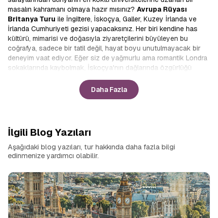
masalın kahramanı olmaya hazır mısınız?
Avrupa Rüyası
Britanya Turu
ile İngiltere, İskoçya, Galler, Kuzey İrlanda ve
İrlanda Cumhuriyeti gezisi yapacaksınız. Her biri kendine has
kültürü, mimarisi ve doğasıyla ziyaretçilerini büyüleyen bu
coğrafya, sadece bir tatil değil, hayat boyu unutulmayacak bir
deneyim vaat ediyor. Eğer siz de yağmurlu ama romantik Londra
sokaklarında kaybolmak, İskoçya'nın dağlarında özgürlüğü
hissetmek ya da İrlanda'nın neşeli publarında Kelt müziği
dinlemek istiyorsanız, doğru yerdesiniz. Avrupa Rüyasının
Daha Fazla
titizlikle hazırladığı rotalar,
Britanya Tur Fırsatları
ile
hayallerinizi gerçeğe dönüştürecek.
İngiltere İrlanda İskoçya Galler Turu
Zaman, modern gezginin en kıymetli hazinesidir. Avrupa Rüyası,
İlgili Blog Yazıları
bu kıymetli zamanı en verimli şekilde kullanmanız için
Uçakla
Britanya Turu
konseptini mükemmelleştirmiştir. İstanbul'dan
Aşağıdaki blog yazıları, tur hakkında daha fazla bilgi
Londra'ya direkt uçuşla başlayan bu macera, sizi yorucu otobüs
edinmenize yardımcı olabilir.
yolculuklarından kurtararak enerjinizi keşfetmeye saklamanızı
sağlar. Uçaktan indiğiniz andan itibaren profesyonel rehberler
eşliğinde başlayan program, havalimanı transferlerinden
konaklamaya kadar her detayın düşünüldüğü bir konfor alanı
sunar. Britanya adasını baştan sona kat ederken şehirler arası
geçişlerdeki manzaraların tadını çıkarmak ve sadece anın keyfini