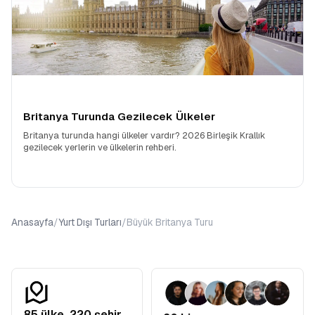
İngiltere Kültür Turları
büyük önem taşır. İngiliz kültürü,
nezaket kuralları, çay saatleri, pub kültürü, kraliyet gelenekleri ve
edebiyat mirasıyla örülüdür. Tur boyunca rehberleriniz, size
İngiliz yaşam tarzının inceliklerini anlatır. Neden soldan trafik
aktığını, telefon kulübelerinin neden kırmızı olduğunu veya İngiliz
kahvaltısının olmazsa olmazlarını öğrenirsiniz. Müzeler,
katedraller ve üniversiteler, bu kültürel birikimin somut kanıtlarıdır.
Bizimle çıktığınız bu yolda, Shakespeare’in sonelerinden Beatles
Britanya Turunda Gezilecek Ülkeler
şarkılarına uzanan geniş bir kültürel yelpazede seyahat
edersiniz.
Britanya turunda hangi ülkeler vardır? 2026 Birleşik Krallık
İngiltere Balayı Turları
gezilecek yerlerin ve ülkelerin rehberi.
Yeni evli çiftler için Britanya, alışılagelmiş deniz-kum-güneş
tatillerinden çok daha fazlasını sunar.
İngiltere Balayı Turları
,
romantizmi tarih ve doğayla harmanlamak isteyen çiftler için
mükemmel bir alternatiftir. İskoçya’nın masalsı şatolarında
konaklama hayali, Londra’da Thames Nehri üzerinde romantik bir
Anasayfa
/
Yurt Dışı Turları
/
Büyük Britanya Turu
akşam yemeği veya İrlanda’nın sakin kırsalında el ele yürüyüşler.
İngiltere Balayı Otelleri
sunmuş olduğu konforla çiftlerinin
birlikte anın tadını çıkarmasını sağlar. Fotoğraf albümünüzde
Eyfel Kulesi yerine, Tower Bridge veya Edinburgh Kalesi’nin
önünde çekilmiş eşsiz kareler olmasını istiyorsanız, bu tur tam
size göredir.
85
ülke,
220
şehir
İndirimli Fiyatlarla İngiltere Turu