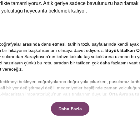
birlikte tamamlıyoruz. Artık geriye sadece bavulunuzu hazırlamak
 yolculuğu heyecanla beklemek kalıyor.
ğrafyalar arasında dans etmesi, tarihin tozlu sayfalarında kendi ayak i
ren bir hikâyenin başkahramanı olmaya davet ediyoruz.
Büyük
Balkan O
z sularından Saraybosna’nın kahve kokulu taş sokaklarına uzanan bu yolcul
zi hazırlayın çünkü bu rota, sıradan bir tatilden çok daha fazlasını vaat 
t vereceğiz.
şfedilmeyi bekleyen coğrafyalarına doğru yola çıkarken, pusulamız tarih
afi bir yer değiştirmeyi değil, medeniyetler beşiğinde zaman yolculuğu
-Macaristan İmparatorluğu’nun vals tınılarının duyulur.
Orta Avrupa tu
ka bir ülkede uyanmanın, pencerenizi her açtığınızda farklı bir kültürü
Daha Fazla
ek zordur, ancak doğru planlanmış bir rota ile zamanı genişletmek 
eceksiniz.
Makedonya, Arnavutluk, Karadağ, Bosna Hersek ve Sırbi
rilmiş bir gezi değil, her anın tadının çıkarıldığı, her durağın hakkının
rından geçip Ohrid’in huzur veren maviliğine, oradan Adriyatik kıyıların
i günden daha renkli, daha heyecanlı geçecek.
1 haftada balkan turu y