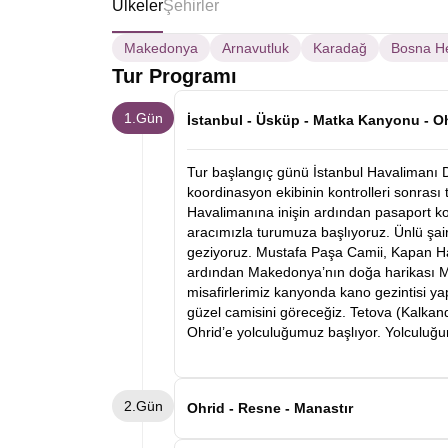
Ülkeler
Şehirler
Makedonya
Arnavutluk
Karadağ
Bosna H
Tur Programı
1.Gün
İstanbul - Üsküp - Matka Kanyonu - O
Tur başlangıç günü İstanbul Havalimanı 
koordinasyon ekibinin kontrolleri sonrası
Havalimanına inişin ardından pasaport k
aracımızla turumuza başlıyoruz. Ünlü şai
geziyoruz. Mustafa Paşa Camii, Kapan Han
ardından Makedonya’nın doğa harikası M
misafirlerimiz kanyonda kano gezintisi y
güzel camisini göreceğiz. Tetova (Kalkand
Ohrid’e yolculuğumuz başlıyor. Yolculuğu
2.Gün
Ohrid - Resne - Manastır