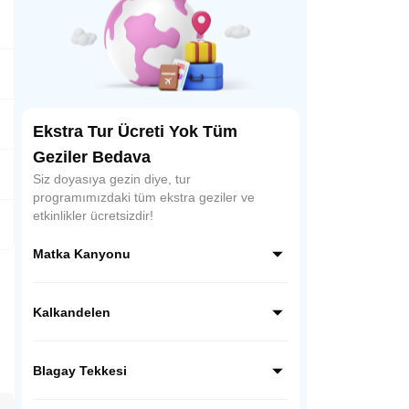
Ekstra Tur Ücreti Yok Tüm
Geziler Bedava
Siz doyasıya gezin diye, tur
programımızdaki tüm ekstra geziler ve
etkinlikler ücretsizdir!
Matka Kanyonu
Treska Nehri ile Vardar Nehri’nin buluştuğu
bir alanda yer alan Matka Kanyonu,
Kalkandelen
Makedonya’nın doğa turizmi açısından en
önemli noktalarından biridir. Kanyonda tur
Balkan coğrafyasının en güzel camisini
yapabilir, doğanın tadını çıkarabilirsiniz.
göreceğiz. Tetova (Kalkandelen)’de durarak
Blagay Tekkesi
Alaca Camiini ziyaret edeceğiz.