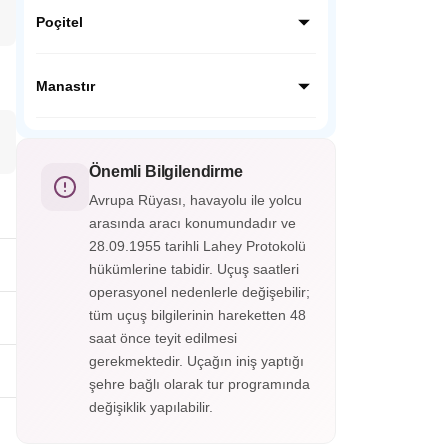
Osmanlıların eline geçtikten sonra
muhteşem bir doğaya sahip bu bölgede
Poçitel
kurulan bu tekke Bosna’nın yerel halkı olan
Boşnakların (Bosniak) hızla müslümanlığı
Osmanlının askeri mimari dehasınının en iyi
seçmesinde çok önemli bir rol oynamıştır.
örneği olan Poçitel kasabası, nehir
Manastır
Neretva’nın doğduğu tekkeyi ziyaret
kenarından başlayan ve oldukça dik bir
edeceğiz.
yamaç ile yükselen bir yer.
Makedonya‘nın ikinci en büyük şehri
Manastır (Bitola), Osmanlı Dönemi’nden bu
yana Türklerin Manastır olarak adlandırdığı
Önemli Bilgilendirme
bir yerleşim yeri olup Atatürk’ün de askeri
Avrupa Rüyası, havayolu ile yolcu
eğitim gördüğü Askeri İdadinin olduğu
arasında aracı konumundadır ve
şehirdir.
28.09.1955 tarihli Lahey Protokolü
hükümlerine tabidir. Uçuş saatleri
operasyonel nedenlerle değişebilir;
tüm uçuş bilgilerinin hareketten 48
saat önce teyit edilmesi
gerekmektedir. Uçağın iniş yaptığı
şehre bağlı olarak tur programında
değişiklik yapılabilir.