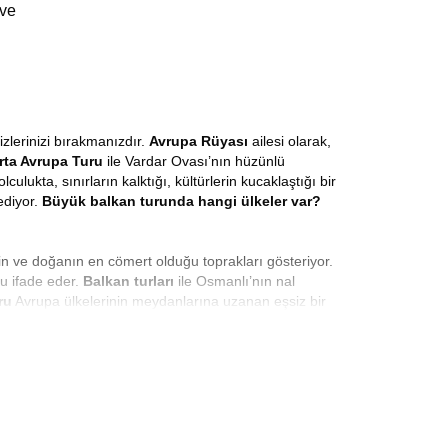
 ve
zlerinizi bırakmanızdır.
Avrupa Rüyası
ailesi olarak,
rta Avrupa Turu
ile Vardar Ovası’nın hüzünlü
ukta, sınırların kalktığı, kültürlerin kucaklaştığı bir
ediyor.
Büyük balkan turunda hangi ülkeler var?
in ve doğanın en cömert olduğu toprakları gösteriyor.
nu ifade eder.
Balkan turları
ile Osmanlı’nın nal
ru
Avrupa ülkelerinin meydanlarına uzanan eşsiz bir
n güneşiyle selamlaşmanın hazzını yaşayacaksınız.
mümkündür.
Balkan Turu 8 Gün
süresince, sanki aylar
stan
rotasıyla en güzel maceralara atılmaya hazır
 verildiği bir deneyimdir. İstanbul’dan hareketle
ın incisi Budva’ya ve tarihin canlı şahidi
apılır mı?
Evet Avrupa Rüyası ile dolu dolu geçecek