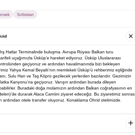
ersek
Sırbistan
hrid
Dış Hatlar Terminalinde buluşma. Avrupa Rüyası Balkan turu
 tarifeli uçağımızla Üsküp’e hareket ediyoruz. Üsküp Uluslararası
ontrolünden geçiyoruz ve ardından havalimanında bizi bekleyen
rimiz Yahya Kemal Beyatlı’nın memleketi Üsküp’ü rehberimiz eşliğinde
ı, Sulu Han ve Taş Köprü gezilecek yerlerden bazılarıdır. Gezimizin
atka Kanyonu’na geçiyoruz. Varışın ardından burada dileyen
apabilirler. Buradaki doğa molamızın ardından Balkan coğrafyasının en
elen)’de durarak Alaca Camiini ziyaret edeceğiz. Bu ziyaretimiz sonras
n ardından otele transfer oluyoruz. Konaklama Ohrid otelimizde.