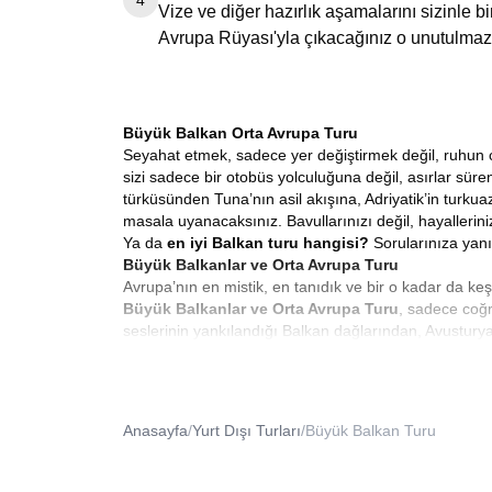
4
Vize ve diğer hazırlık aşamalarını sizinle 
Avrupa Rüyası'yla çıkacağınız o unutulmaz
Büyük Balkan Orta Avrupa Turu
Seyahat etmek, sadece yer değiştirmek değil, ruhun co
sizi sadece bir otobüs yolculuğuna değil, asırlar sü
türküsünden Tuna’nın asil akışına, Adriyatik’in turkua
masala uyanacaksınız. Bavullarınızı değil, hayallerini
Ya da
en iyi Balkan turu hangisi?
Sorularınıza yanı
Büyük Balkanlar ve Orta Avrupa Turu
Avrupa’nın en mistik, en tanıdık ve bir o kadar da ke
Büyük Balkanlar ve Orta Avrupa Turu
, sadece coğr
seslerinin yankılandığı Balkan dağlarından, Avusturya
mozaiktir. Bizimle çıktığınız bu yolda, her sabah baş
8 Günlük Balkan Turu
Modern hayatın koşturmacası içinde zamana hükmetm
süren bir keşif yapmışçasına dolu dolu anılar biriktir
Anasayfa
/
Yurt Dışı Turları
/
Büyük Balkan Turu
olun. Sekiz güne sığdırdığımız bu serüven, aceleye geti
başlayan bu rüya, Üsküp’ün heykellerle bezeli meydanla
Saraybosna’ya kadar uzanır. Her gününüz, bir öncek