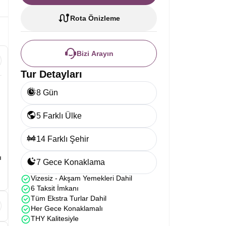
Rota Önizleme
Bizi Arayın
Tur Detayları
8 Gün
5 Farklı Ülke
14 Farklı Şehir
ı
7 Gece Konaklama
Vizesiz - Akşam Yemekleri Dahil
6 Taksit İmkanı
Tüm Ekstra Turlar Dahil
Her Gece Konaklamalı
THY Kalitesiyle