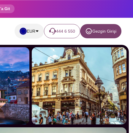
'a Git
EUR
444 6 550
Gezgin Girişi