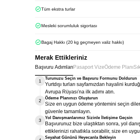
Tüm ekstra turlar
Mesleki sorumluluk sigortası
Bagaj Hakkı (20 kg geçmeyen valiz hakkı)
Merak Ettikleriniz
Başvuru Adımları
Pasaport Vize
Ödeme Planı
Turunuzu Seçin ve Başvuru Formunu Doldurun
1
Yurtdışı turları sayfamızdan hayalini kurd
Avrupa Rüyası'na ilk adımı atın.
Ödeme Planınızı Oluşturun
2
Size en uygun ödeme yöntemini seçin dilers
güvenle tamamlayın.
Yol Danışmanlarımız Sizinle İletişime Geçsin
3
Başvurunuz bize ulaştıktan sonra, yol danış
ettiklerinizi rahatlıkla sorabilir, size en uygu
Seyahat Gününü Heyecanla Bekleyin