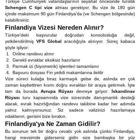
Türkiye Cumhuriyeti vatandaşlarının seyahat öncesinde turistik
Schengen C tipi vize
alması gerekiyor. Bu vize ile 180 gün
içinde maksimum 90 gün Finlandiya'da (ve Schengen bölgesinde)
kalabilirsiniz.
Finlandiya Vizesi Nereden Alınır?
Türkiye'deki başvurular doğrudan konsolosluğa değil,
yetkilendirilmiş
VFS Global
aracılığıyla alınıyor. Süreç kabaca
şöyle işliyor:
Online randevu alınır
Gerekli evraklar eksiksiz hazırlanır
Parmak izi (biyometrik) işlemleri tamamlanır
Başvuru dosyası Fin yetkili makamlarına iletilir
Vize süreci kulağa biraz karmaşık gelse de, aslında en çok
zaman kaybettiren kısmı doğru evrakları bir araya getirmek. İşte
tam da burada
Avrupa Rüyası
devreye giriyor:
İskandinav
Rüyası
turu kapsamında vize sürecinde danışmanlık desteği
alarak, evrak hazırlığından randevu takibine kadar her adımda
yalnız kalmıyorsunuz. Siz sadece valizinizi hazırlamaya
odaklanın, gerisini bize bırakın.
Finlandiya'ya Ne Zaman Gidilir?
Bu sorunun tek bir doğru cevabı yok aslında çünkü Finlandiya,
hangi mevsimde giderseniz gidin size bambaşka bir yüz