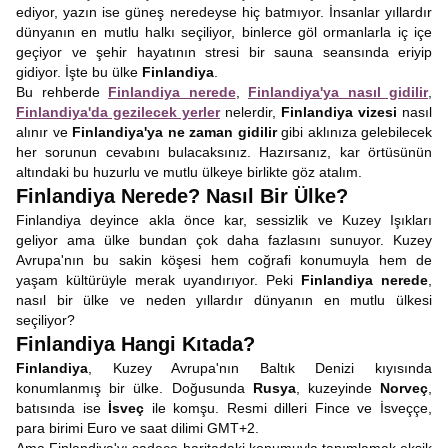
ediyor, yazın ise güneş neredeyse hiç batmıyor. İnsanlar yıllardır
dünyanın en mutlu halkı seçiliyor, binlerce göl ormanlarla iç içe
geçiyor ve şehir hayatının stresi bir sauna seansında eriyip
gidiyor. İşte bu ülke
Finlandiya
.
Bu rehberde
Finlandiya nerede
,
Finlandiya'ya nasıl gidilir
,
Finlandiya'da gezilecek yerler
nelerdir,
Finlandiya vizesi
nasıl
alınır ve
Finlandiya'ya ne zaman gidilir
gibi aklınıza gelebilecek
her sorunun cevabını bulacaksınız. Hazırsanız, kar örtüsünün
altındaki bu huzurlu ve mutlu ülkeye birlikte göz atalım.
Finlandiya Nerede? Nasıl Bir Ülke?
Finlandiya deyince akla önce kar, sessizlik ve Kuzey Işıkları
geliyor ama ülke bundan çok daha fazlasını sunuyor. Kuzey
Avrupa'nın bu sakin köşesi hem coğrafi konumuyla hem de
yaşam kültürüyle merak uyandırıyor. Peki
Finlandiya nerede
,
nasıl bir ülke ve neden yıllardır dünyanın en mutlu ülkesi
seçiliyor?
Finlandiya Hangi Kıtada?
Finlandiya
, Kuzey Avrupa'nın Baltık Denizi kıyısında
konumlanmış bir ülke. Doğusunda
Rusya
, kuzeyinde
Norveç
,
batısında ise
İsveç
ile komşu. Resmi dilleri Fince ve İsveççe,
para birimi Euro ve saat dilimi GMT+2.