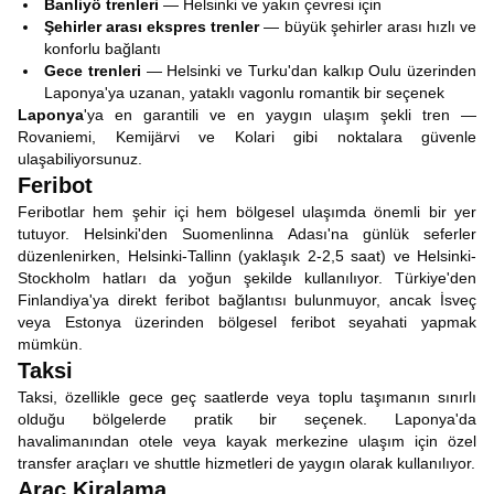
Banliyö trenleri
— Helsinki ve yakın çevresi için
Şehirler arası ekspres trenler
— büyük şehirler arası hızlı ve
konforlu bağlantı
Gece trenleri
— Helsinki ve Turku'dan kalkıp Oulu üzerinden
Laponya'ya uzanan, yataklı vagonlu romantik bir seçenek
Laponya
'ya en garantili ve en yaygın ulaşım şekli tren —
Rovaniemi, Kemijärvi ve Kolari gibi noktalara güvenle
ulaşabiliyorsunuz.
Feribot
Feribotlar hem şehir içi hem bölgesel ulaşımda önemli bir yer
tutuyor. Helsinki'den Suomenlinna Adası'na günlük seferler
düzenlenirken, Helsinki-Tallinn (yaklaşık 2-2,5 saat) ve Helsinki-
Stockholm hatları da yoğun şekilde kullanılıyor. Türkiye'den
Finlandiya'ya direkt feribot bağlantısı bulunmuyor, ancak İsveç
veya Estonya üzerinden bölgesel feribot seyahati yapmak
mümkün.
Taksi
Taksi, özellikle gece geç saatlerde veya toplu taşımanın sınırlı
olduğu bölgelerde pratik bir seçenek. Laponya'da
havalimanından otele veya kayak merkezine ulaşım için özel
transfer araçları ve shuttle hizmetleri de yaygın olarak kullanılıyor.
Araç Kiralama