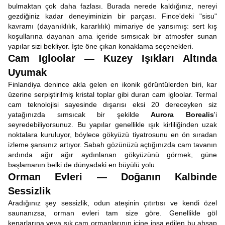
bulmaktan çok daha fazlası. Burada nerede kaldığınız, nereyi
gezdiğiniz kadar deneyiminizin bir parçası. Fince'deki "sisu"
kavramı (dayanıklılık, kararlılık) mimariye de yansımış: sert kış
koşullarına dayanan ama içeride sımsıcak bir atmosfer sunan
yapılar sizi bekliyor. İşte öne çıkan konaklama seçenekleri.
Cam Igloolar — Kuzey Işıkları Altında
Uyumak
Finlandiya denince akla gelen en ikonik görüntülerden biri, kar
üzerine serpiştirilmiş kristal toplar gibi duran cam igloolar. Termal
cam teknolojisi sayesinde dışarısı eksi 20 dereceyken siz
yatağınızda sımsıcak bir şekilde
Aurora Borealis
'i
seyredebiliyorsunuz. Bu yapılar genellikle ışık kirliliğinden uzak
noktalara kuruluyor, böylece gökyüzü tiyatrosunu en ön sıradan
izleme şansınız artıyor. Sabah gözünüzü açtığınızda cam tavanın
ardında ağır ağır aydınlanan gökyüzünü görmek, güne
başlamanın belki de dünyadaki en büyülü yolu.
Orman Evleri — Doğanın Kalbinde
Sessizlik
Aradığınız şey sessizlik, odun ateşinin çıtırtısı ve kendi özel
saunanızsa, orman evleri tam size göre. Genellikle göl
kenarlarına veya sık çam ormanlarının içine inşa edilen bu ahşap