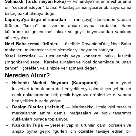
Salmiakki (tuzlu meyan kökü)
— Finlandiya'nın en meşhur ama
en "cesaret isteyen" tatlısı. Arkadaşlarınızı şaşırtmak istiyorsanız
birkaç paket almaya değer.
Laponya'ya özgü el sanatları
— ren geyiği derisinden yapılan
ürünler, "kuksa" adı verilen ahşap oyma bardaklar, Sami
kültürüne ait geleneksel takılar ve geyik boynuzundan yapılmış
süs eşyaları.
Noel Baba temalı ürünler
— özellikle Rovaniemi'de, Noel Baba
maketleri, mıknatıslar ve süslemeler yıl boyunca satılıyor.
Yerel lezzetler
— tütsülenmiş veya konserve balık, kızılcık
(lingonberry) reçeli, Karelya turtaları ve Noel döneminde bulunan
zencefilli çörekler, valizinizde yer açmaya değer.
Nereden Alınır?
Helsinki Market Meydanı (Kauppatori)
— hem yerel
lezzetleri tatmak hem de hediyelik eşya almak için şehrin en
canlı noktalarından biri; geyik boynuzu ürünleri ve el yapımı
hediyelikler burada yoğun.
Design District (Helsinki)
— Marimekko, Iittala gibi tasarım
markalarının amiral gemisi mağazaları ve butik tasarımcı
dükkanları burada toplanıyor.
Kankurin Tupa
— yerel el yapımı ürünler, cam, porselen ve
ahşap oyma geyik figürleri için özellikle tavsiye edilen bir