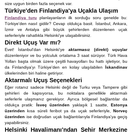
size uygun birden fazla seçenek var.
Türkiye'den Finlandiya'ya Uçakla Ulaşım
Finlandiya turu
planlayanların ilk sorduğu soru genelde bu:
Türkiye'den nasıl gidilir? Cevap oldukça basit. İstanbul, Ankara,
İzmir ve Antalya gibi büyük şehirlerden düzenlenen uçak
seferleriyle rahatlıkla Helsinki'ye ulaşabilirsiniz.
Direkt Uçuş Var mı?
Evet! İstanbul'dan Helsinki'ye
aktarmasız (direkt) uçuşlar
düzenleniyor ve bu yolculuk ortalama 3 saat sürüyor. Türk Hava
Yolları başta olmak üzere çeşitli havayolları bu hattı işletiyor, bu
da Finlandiya'yı Türkiye'den en kolay ulaşılabilen
İskandinav
ülkelerinden biri haline getiriyor.
Aktarmalı Uçuş Seçenekleri
Eğer rotanız sadece Helsinki değil de Turku veya Tampere gibi
şehirleri de kapsıyorsa, bu noktalara genellikle aktarmalı
seferlerle ulaşmanız gerekiyor. Ayrıca bölgesel bağlantılar da
oldukça pratik:
İsveç üzerinden
yaklaşık 1 saatte,
Estonya
üzerinden
kısa süreli feribot ya da uçak seferleriyle,
Norveç
üzerinden
ise doğrudan uçak bağlantılarıyla Finlandiya'ya geçiş
yapabilirsiniz.
Helsinki Havalimanı'ndan Şehir Merkezine