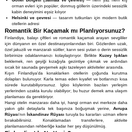
Göller Bölgesi (Saimaa ve çevresi)
— hem yaz hem kış
orman evleri için popüler; donmuş göllerin üzerindeki sessizlik
kabin deneyimini eşsiz kılıyor
Helsinki ve çevresi
— tasarım tutkunları için modern butik
otellerin adresi
Romantik Bir Kaçamak mı Planlıyorsunuz?
Finlandiya, balayı çiftleri ve romantik kaçamak arayan sevgililer
için dünyanın en özel destinasyonlarından biri. Gözlerden uzak,
özel jakuzili ve manzaralı süitler; karın sesi yutan o derin sessizlik
birbirinize odaklanmanızı kolaylaştırıyor. Birlikte
Kuzey Işıkları
beklemek, ren geyiği kızağıyla gezintiye çıkmak ve ardından
sıcak bir saunada gevşemek aşkı tazeleyen aktiviteler arasında.
Kışın Finlandiya'da konaklarken otellerin çoğunda kurutma
dolapları bulunuyor. Karla temas eden kıyafet ve botlarınızı kısa
sürede kurutabiliyorsunuz. Igloo köylerinin bazıları yerleşim
yerlerinden uzakta kurulu olabiliyor; bu huzur demek ama ulaşım
planlaması da gerektiriyor.
Hangi otelin manzarası daha iyi, hangi orman evi merkeze daha
yakın gibi detaylarla tek başınıza boğuşmak yerine,
Avrupa
Rüyası
'nın
İskandinav Rüyası
turuyla bu kararları uzman ellere
bırakabilirsiniz. Konaklamadan transferlere, aktivite
planlamasından rehberliğe kadar her şey düşünülmüş.