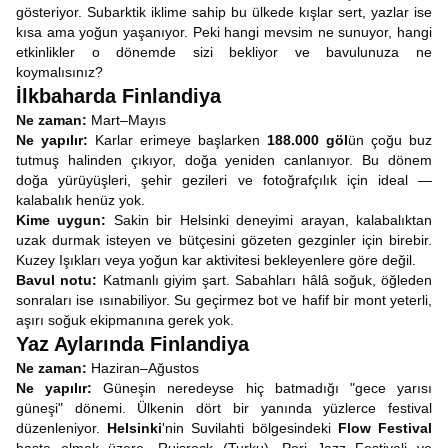
gösteriyor. Subarktik iklime sahip bu ülkede kışlar sert, yazlar ise
kısa ama yoğun yaşanıyor. Peki hangi mevsim ne sunuyor, hangi
etkinlikler o dönemde sizi bekliyor ve bavulunuza ne
koymalısınız?
İlkbaharda Finlandiya
Ne zaman:
Mart–Mayıs
Ne yapılır:
Karlar erimeye başlarken
188.000 göl
ün çoğu buz
tutmuş halinden çıkıyor, doğa yeniden canlanıyor. Bu dönem
doğa yürüyüşleri, şehir gezileri ve fotoğrafçılık için ideal —
kalabalık henüz yok.
Kime uygun:
Sakin bir Helsinki deneyimi arayan, kalabalıktan
uzak durmak isteyen ve bütçesini gözeten gezginler için birebir.
Kuzey Işıkları veya yoğun kar aktivitesi bekleyenlere göre değil.
Bavul notu:
Katmanlı giyim şart. Sabahları hâlâ soğuk, öğleden
sonraları ise ısınabiliyor. Su geçirmez bot ve hafif bir mont yeterli,
aşırı soğuk ekipmanına gerek yok.
Yaz Aylarında Finlandiya
Ne zaman:
Haziran–Ağustos
Ne yapılır:
Güneşin neredeyse hiç batmadığı "gece yarısı
güneşi" dönemi. Ülkenin dört bir yanında yüzlerce festival
düzenleniyor.
Helsinki
'nin Suvilahti bölgesindeki
Flow Festival