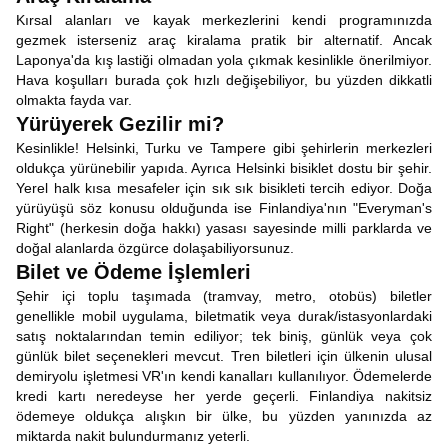
Kırsal alanları ve kayak merkezlerini kendi programınızda
gezmek isterseniz araç kiralama pratik bir alternatif. Ancak
Laponya'da kış lastiği olmadan yola çıkmak kesinlikle önerilmiyor.
Hava koşulları burada çok hızlı değişebiliyor, bu yüzden dikkatli
olmakta fayda var.
Yürüyerek Gezilir mi?
Kesinlikle! Helsinki, Turku ve Tampere gibi şehirlerin merkezleri
oldukça yürünebilir yapıda. Ayrıca Helsinki bisiklet dostu bir şehir.
Yerel halk kısa mesafeler için sık sık bisikleti tercih ediyor. Doğa
yürüyüşü söz konusu olduğunda ise Finlandiya'nın "Everyman's
Right" (herkesin doğa hakkı) yasası sayesinde milli parklarda ve
doğal alanlarda özgürce dolaşabiliyorsunuz.
Bilet ve Ödeme İşlemleri
Şehir içi toplu taşımada (tramvay, metro, otobüs) biletler
genellikle mobil uygulama, biletmatik veya durak/istasyonlardaki
satış noktalarından temin ediliyor; tek biniş, günlük veya çok
günlük bilet seçenekleri mevcut. Tren biletleri için ülkenin ulusal
demiryolu işletmesi VR'ın kendi kanalları kullanılıyor. Ödemelerde
kredi kartı neredeyse her yerde geçerli. Finlandiya nakitsiz
ödemeye oldukça alışkın bir ülke, bu yüzden yanınızda az
miktarda nakit bulundurmanız yeterli.