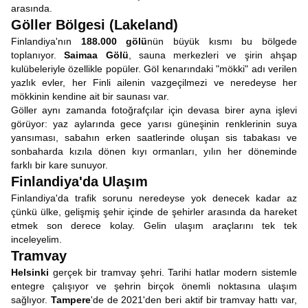
arasında.
Göller Bölgesi (Lakeland)
Finlandiya'nın
188.000 gölü
nün büyük kısmı bu bölgede
toplanıyor.
Saimaa Gölü
, sauna merkezleri ve şirin ahşap
kulübeleriyle özellikle popüler. Göl kenarındaki "mökki" adı verilen
yazlık evler, her Finli ailenin vazgeçilmezi ve neredeyse her
mökkinin kendine ait bir saunası var.
Göller aynı zamanda fotoğrafçılar için devasa birer ayna işlevi
görüyor: yaz aylarında gece yarısı güneşinin renklerinin suya
yansıması, sabahın erken saatlerinde oluşan sis tabakası ve
sonbaharda kızıla dönen kıyı ormanları, yılın her döneminde
farklı bir kare sunuyor.
Finlandiya'da Ulaşım
Finlandiya'da trafik sorunu neredeyse yok denecek kadar az
çünkü ülke, gelişmiş şehir içinde de şehirler arasında da hareket
etmek son derece kolay. Gelin ulaşım araçlarını tek tek
inceleyelim.
Tramvay
Helsinki
gerçek bir tramvay şehri. Tarihi hatlar modern sistemle
entegre çalışıyor ve şehrin birçok önemli noktasına ulaşım
sağlıyor.
Tampere
'de de 2021'den beri aktif bir tramvay hattı var,