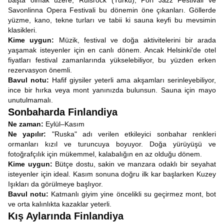
başta olmak üzere, Ruisrock (Turku), Pori Jazz Festivali ve
Savonlinna Opera Festivali bu dönemin öne çıkanları. Göllerde
yüzme, kano, tekne turları ve tabii ki sauna keyfi bu mevsimin
klasikleri.
Kime uygun:
Müzik, festival ve doğa aktivitelerini bir arada
yaşamak isteyenler için en canlı dönem. Ancak Helsinki'de otel
fiyatları festival zamanlarında yükselebiliyor, bu yüzden erken
rezervasyon önemli.
Bavul notu:
Hafif giysiler yeterli ama akşamları serinleyebiliyor,
ince bir hırka veya mont yanınızda bulunsun. Sauna için mayo
unutulmamalı.
Sonbaharda Finlandiya
Ne zaman:
Eylül–Kasım
Ne yapılır:
"Ruska" adı verilen etkileyici sonbahar renkleri
ormanları kızıl ve turuncuya boyuyor. Doğa yürüyüşü ve
fotoğrafçılık için mükemmel, kalabalığın en az olduğu dönem.
Kime uygun:
Bütçe dostu, sakin ve manzara odaklı bir seyahat
isteyenler için ideal. Kasım sonuna doğru ilk kar başlarken Kuzey
Işıkları da görülmeye başlıyor.
Bavul notu:
Katmanlı giyim yine öncelikli su geçirmez mont, bot
ve orta kalınlıkta kazaklar yeterli.
Kış Aylarında Finlandiya