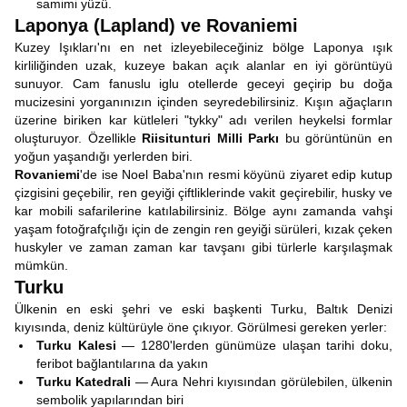
samimi yüzü.
Laponya (Lapland) ve Rovaniemi
Kuzey Işıkları'nı en net izleyebileceğiniz bölge Laponya ışık
kirliliğinden uzak, kuzeye bakan açık alanlar en iyi görüntüyü
sunuyor. Cam fanuslu iglu otellerde geceyi geçirip bu doğa
mucizesini yorganınızın içinden seyredebilirsiniz. Kışın ağaçların
üzerine biriken kar kütleleri "tykky" adı verilen heykelsi formlar
oluşturuyor. Özellikle
Riisitunturi Milli Parkı
bu görüntünün en
yoğun yaşandığı yerlerden biri.
Rovaniemi
'de ise Noel Baba'nın resmi köyünü ziyaret edip kutup
çizgisini geçebilir, ren geyiği çiftliklerinde vakit geçirebilir, husky ve
kar mobili safarilerine katılabilirsiniz. Bölge aynı zamanda vahşi
yaşam fotoğrafçılığı için de zengin ren geyiği sürüleri, kızak çeken
huskyler ve zaman zaman kar tavşanı gibi türlerle karşılaşmak
mümkün.
Turku
Ülkenin en eski şehri ve eski başkenti Turku, Baltık Denizi
kıyısında, deniz kültürüyle öne çıkıyor. Görülmesi gereken yerler:
Turku Kalesi
— 1280'lerden günümüze ulaşan tarihi doku,
feribot bağlantılarına da yakın
Turku Katedrali
— Aura Nehri kıyısından görülebilen, ülkenin
sembolik yapılarından biri