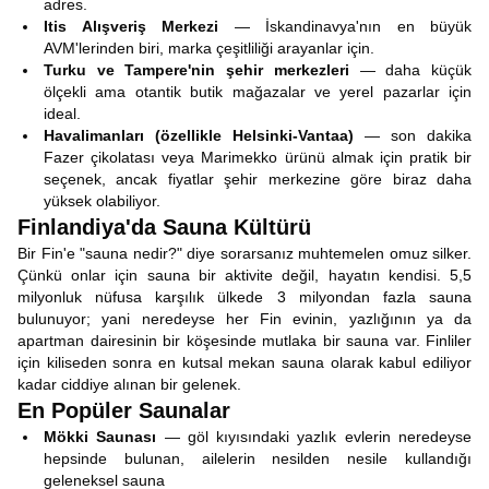
adres.
Itis Alışveriş Merkezi
— İskandinavya'nın en büyük
AVM'lerinden biri, marka çeşitliliği arayanlar için.
Turku ve Tampere'nin şehir merkezleri
— daha küçük
ölçekli ama otantik butik mağazalar ve yerel pazarlar için
ideal.
Havalimanları (özellikle Helsinki-Vantaa)
— son dakika
Fazer çikolatası veya Marimekko ürünü almak için pratik bir
seçenek, ancak fiyatlar şehir merkezine göre biraz daha
yüksek olabiliyor.
Finlandiya'da Sauna Kültürü
Bir Fin'e "sauna nedir?" diye sorarsanız muhtemelen omuz silker.
Çünkü onlar için sauna bir aktivite değil, hayatın kendisi. 5,5
milyonluk nüfusa karşılık ülkede 3 milyondan fazla sauna
bulunuyor; yani neredeyse her Fin evinin, yazlığının ya da
apartman dairesinin bir köşesinde mutlaka bir sauna var. Finliler
için kiliseden sonra en kutsal mekan sauna olarak kabul ediliyor
kadar ciddiye alınan bir gelenek.
En Popüler Saunalar
Mökki Saunası
— göl kıyısındaki yazlık evlerin neredeyse
hepsinde bulunan, ailelerin nesilden nesile kullandığı
geleneksel sauna