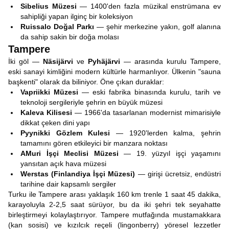
Sibelius Müzesi
— 1400'den fazla müzikal enstrümana ev
sahipliği yapan ilginç bir koleksiyon
Ruissalo Doğal Parkı
— şehir merkezine yakın, golf alanına
da sahip sakin bir doğa molası
Tampere
İki göl —
Näsijärvi
ve
Pyhäjärvi
— arasında kurulu Tampere,
eski sanayi kimliğini modern kültürle harmanlıyor. Ülkenin "sauna
başkenti" olarak da biliniyor. Öne çıkan duraklar:
Vapriikki Müzesi
— eski fabrika binasında kurulu, tarih ve
teknoloji sergileriyle şehrin en büyük müzesi
Kaleva Kilisesi
— 1966'da tasarlanan modernist mimarisiyle
dikkat çeken dini yapı
Pyynikki Gözlem Kulesi
— 1920'lerden kalma, şehrin
tamamını gören etkileyici bir manzara noktası
AMuri İşçi Meclisi Müzesi
— 19. yüzyıl işçi yaşamını
yansıtan açık hava müzesi
Werstas (Finlandiya İşçi Müzesi)
— girişi ücretsiz, endüstri
tarihine dair kapsamlı sergiler
Turku ile Tampere arası yaklaşık 160 km trenle 1 saat 45 dakika,
karayoluyla 2-2,5 saat sürüyor, bu da iki şehri tek seyahatte
birleştirmeyi kolaylaştırıyor. Tampere mutfağında mustamakkara
(kan sosisi) ve kızılcık reçeli (lingonberry) yöresel lezzetler