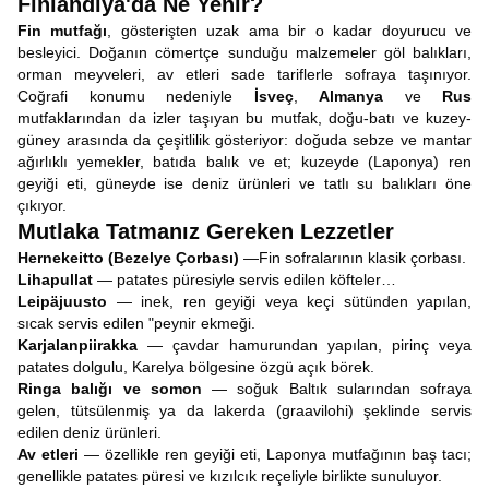
Finlandiya'da Ne Yenir?
Fin mutfağı
, gösterişten uzak ama bir o kadar doyurucu ve
besleyici. Doğanın cömertçe sunduğu malzemeler göl balıkları,
orman meyveleri, av etleri sade tariflerle sofraya taşınıyor.
Coğrafi konumu nedeniyle
İsveç
,
Almanya
ve
Rus
mutfaklarından da izler taşıyan bu mutfak, doğu-batı ve kuzey-
güney arasında da çeşitlilik gösteriyor: doğuda sebze ve mantar
ağırlıklı yemekler, batıda balık ve et; kuzeyde (Laponya) ren
geyiği eti, güneyde ise deniz ürünleri ve tatlı su balıkları öne
çıkıyor.
Mutlaka Tatmanız Gereken Lezzetler
Hernekeitto (Bezelye Çorbası)
—Fin sofralarının klasik çorbası.
Lihapullat
— patates püresiyle servis edilen köfteler…
Leipäjuusto
— inek, ren geyiği veya keçi sütünden yapılan,
sıcak servis edilen "peynir ekmeği.
Karjalanpiirakka
— çavdar hamurundan yapılan, pirinç veya
patates dolgulu, Karelya bölgesine özgü açık börek.
Ringa balığı ve somon
— soğuk Baltık sularından sofraya
gelen, tütsülenmiş ya da lakerda (graavilohi) şeklinde servis
edilen deniz ürünleri.
Av etleri
— özellikle ren geyiği eti, Laponya mutfağının baş tacı;
genellikle patates püresi ve kızılcık reçeliyle birlikte sunuluyor.