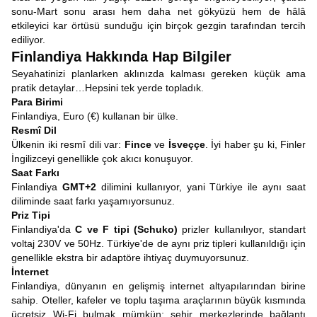
sonu-Mart sonu arası hem daha net gökyüzü hem de hâlâ
etkileyici kar örtüsü sunduğu için birçok gezgin tarafından tercih
ediliyor.
Finlandiya Hakkında Hap Bilgiler
Seyahatinizi planlarken aklınızda kalması gereken küçük ama
pratik detaylar…Hepsini tek yerde topladık.
Para Birimi
Finlandiya, Euro (€) kullanan bir ülke.
Resmî Dil
Ülkenin iki resmî dili var:
Fince
ve
İsveççe
. İyi haber şu ki, Finler
İngilizceyi genellikle çok akıcı konuşuyor.
Saat Farkı
Finlandiya
GMT+2
dilimini kullanıyor, yani Türkiye ile aynı saat
diliminde saat farkı yaşamıyorsunuz.
Priz Tipi
Finlandiya'da
C ve F tipi (Schuko)
prizler kullanılıyor, standart
voltaj 230V ve 50Hz. Türkiye'de de aynı priz tipleri kullanıldığı için
genellikle ekstra bir adaptöre ihtiyaç duymuyorsunuz.
İnternet
Finlandiya, dünyanın en gelişmiş internet altyapılarından birine
sahip. Oteller, kafeler ve toplu taşıma araçlarının büyük kısmında
ücretsiz Wi-Fi bulmak mümkün; şehir merkezlerinde bağlantı