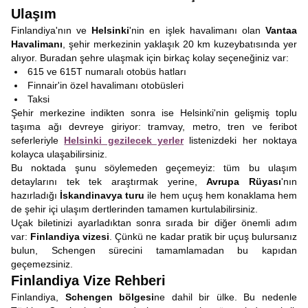
Ulaşım
Finlandiya'nın ve
Helsinki
'nin en işlek havalimanı olan
Vantaa
Havalimanı
, şehir merkezinin yaklaşık 20 km kuzeybatısında yer
alıyor. Buradan şehre ulaşmak için birkaç kolay seçeneğiniz var:
615 ve 615T numaralı otobüs hatları
Finnair'in özel havalimanı otobüsleri
Taksi
Şehir merkezine indikten sonra ise Helsinki'nin gelişmiş toplu
taşıma ağı devreye giriyor: tramvay, metro, tren ve feribot
seferleriyle
Helsinki gezilecek yerler
listenizdeki her noktaya
kolayca ulaşabilirsiniz.
Bu noktada şunu söylemeden geçemeyiz: tüm bu ulaşım
detaylarını tek tek araştırmak yerine,
Avrupa Rüyası
'nın
hazırladığı
İskandinavya turu
ile hem uçuş hem konaklama hem
de şehir içi ulaşım dertlerinden tamamen kurtulabilirsiniz.
Uçak biletinizi ayarladıktan sonra sırada bir diğer önemli adım
var:
Finlandiya vizesi
. Çünkü ne kadar pratik bir uçuş bulursanız
bulun, Schengen sürecini tamamlamadan bu kapıdan
geçemezsiniz.
Finlandiya Vize Rehberi
Finlandiya,
Schengen bölgesi
ne dahil bir ülke. Bu nedenle