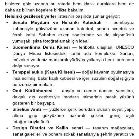
binlerce göle uzanan bu rotada hem klasik duraklara hem de
daha az bilinen köşelere birlikte bakalım.
Helsinki gezilecek yerler
listesinin başında şunlar geliyor:
Senato Meydanı ve Helsinki Katedrali
— bembeyaz
kubbesiyle gökyüzüne uzanan katedral, şehrin simetrik ve
ferah kalbi. Sabahın erken saatlerinde ya da akşamüstü
yumuşak ışıkta fotoğraflamak için ideal.
Suomenlinna Deniz Kalesi
— feribotla ulaşılan, UNESCO
Dünya Mirası listesindeki tarihi ada kompleksi. Surları,
müzeleri ve deniz manzaralı yürüyüş yollarıyla hem tarih hem
doğa sunuyor.
Temppeliaukio (Kaya Kilisesi)
— doğal kayanın oyulmasıyla
inşa edilmiş, bakır kaplı kubbesi ve içeri süzülen doğal ışığıyla
benzersiz bir mekan.
Oodi Kütüphanesi
— ahşap ve camın dansını yansıtan,
dalgalı dış cephesiyle modern mimarinin sıcak yüzünü
gösteren bir başyapıt.
Sibelius Anıtı
— yüzlerce çelik borudan oluşan soyut yapı,
altına girip gökyüzüne bakarak çekilen geniş açılı
fotoğraflarıyla ünlü.
Design District ve Kallio semti
— tasarım mağazaları,
sanat galerileri ve bohem sokak sanatlarıyla şehrin yaratıcı ve