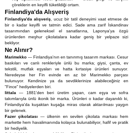
çöreklerin en keyifli tüketildiği ortam.
Finlandiya'da Alışveriş
Finlandiya'da alışveriş
, ucuz bir tatil deneyimi vaat etmese de
bir o kadar keyifli ve tatmin edici. Sade ama zarif İskandinav
tasarımından geleneksel el sanatlarına, Laponya'ya özgü
ürünlerden meşhur çikolatalara kadar geniş bir yelpaze sizi
bekliyor.
Ne Alınır?
Marimekko
— Finlandiya'nın en tanınmış tasarım markası. Cesur
baskıları ve canlı renkleriyle ünlü bu marka; giysi, çanta, ev
tekstili, mutfak eşyaları ve hatta kırtasiye ürünleri sunuyor.
Neredeyse her Fin evinde en az bir Marimekko parçası
bulunuyor. Kendinize ya da sevdiklerinize alabileceğiniz en
"Fince" hediyelerden biri.
Iittala
— 1881'den beri üretim yapan, cam eşya ve sofra
takımlarıyla ünlü ikonik bir marka. Ürünleri o kadar dayanıklı ki,
Finlandiya'da kuşaktan kuşağa miras olarak aktarılması yaygın
bir gelenek.
Fazer çikolatası
— ülkenin en sevilen çikolata markası hem
markette hem havalimanında kolayca bulunabiliyor, hafif ve pratik
bir hediyelik.