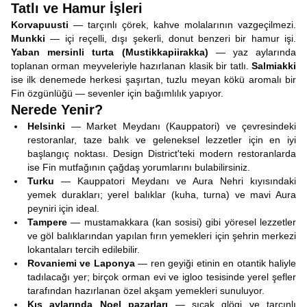
Tatlı ve Hamur İşleri
Korvapuusti
— tarçınlı çörek, kahve molalarının vazgeçilmezi.
Munkki
— içi reçelli, dışı şekerli, donut benzeri bir hamur işi.
Yaban mersinli turta (Mustikkapiirakka)
— yaz aylarında
toplanan orman meyveleriyle hazırlanan klasik bir tatlı.
Salmiakki
ise ilk denemede herkesi şaşırtan, tuzlu meyan kökü aromalı bir
Fin özgünlüğü — sevenler için bağımlılık yapıyor.
Nerede Yenir?
Helsinki
— Market Meydanı (Kauppatori) ve çevresindeki
restoranlar, taze balık ve geleneksel lezzetler için en iyi
başlangıç noktası. Design District'teki modern restoranlarda
ise Fin mutfağının çağdaş yorumlarını bulabilirsiniz.
Turku
— Kauppatori Meydanı ve Aura Nehri kıyısındaki
yemek durakları; yerel balıklar (kuha, turna) ve mavi Aura
peyniri için ideal.
Tampere
— mustamakkara (kan sosisi) gibi yöresel lezzetler
ve göl balıklarından yapılan fırın yemekleri için şehrin merkezi
lokantaları tercih edilebilir.
Rovaniemi ve Laponya
— ren geyiği etinin en otantik haliyle
tadılacağı yer; birçok orman evi ve igloo tesisinde yerel şefler
tarafından hazırlanan özel akşam yemekleri sunuluyor.
Kış aylarında Noel pazarları
— sıcak glögi ve tarçınlı