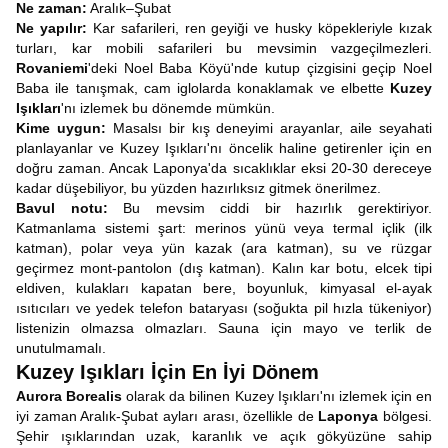
Ne zaman:
Aralık–Şubat
Ne yapılır:
Kar safarileri, ren geyiği ve husky köpekleriyle kızak
turları, kar mobili safarileri bu mevsimin vazgeçilmezleri.
Rovaniemi
'deki Noel Baba Köyü'nde kutup çizgisini geçip Noel
Baba ile tanışmak, cam iglolarda konaklamak ve elbette
Kuzey
Işıkları
'nı izlemek bu dönemde mümkün.
Kime uygun:
Masalsı bir kış deneyimi arayanlar, aile seyahati
planlayanlar ve Kuzey Işıkları'nı öncelik haline getirenler için en
doğru zaman. Ancak Laponya'da sıcaklıklar eksi 20-30 dereceye
kadar düşebiliyor, bu yüzden hazırlıksız gitmek önerilmez.
Bavul notu:
Bu mevsim ciddi bir hazırlık gerektiriyor.
Katmanlama sistemi şart: merinos yünü veya termal içlik (ilk
katman), polar veya yün kazak (ara katman), su ve rüzgar
geçirmez mont-pantolon (dış katman). Kalın kar botu, elcek tipi
eldiven, kulakları kapatan bere, boyunluk, kimyasal el-ayak
ısıtıcıları ve yedek telefon bataryası (soğukta pil hızla tükeniyor)
listenizin olmazsa olmazları. Sauna için mayo ve terlik de
unutulmamalı.
Kuzey Işıkları İçin En İyi Dönem
Aurora Borealis
olarak da bilinen Kuzey Işıkları'nı izlemek için en
iyi zaman Aralık-Şubat ayları arası, özellikle de
Laponya
bölgesi.
Şehir ışıklarından uzak, karanlık ve açık gökyüzüne sahip