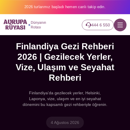
2026 turlarımız başladı hemen canlı takip edin.
Dünyanın
444 6 550
Rotası
Finlandiya Gezi Rehberi
2026 | Gezilecek Yerler,
Vize, Ulaşım ve Seyahat
Rehberi
Finlandiya'da gezilecek yerler, Helsinki,
Laponya, vize, ulaşım ve en iyi seyahat
dönemini bu kapsamlı gezi rehberiyle öğrenin.
4 Ağustos 2026