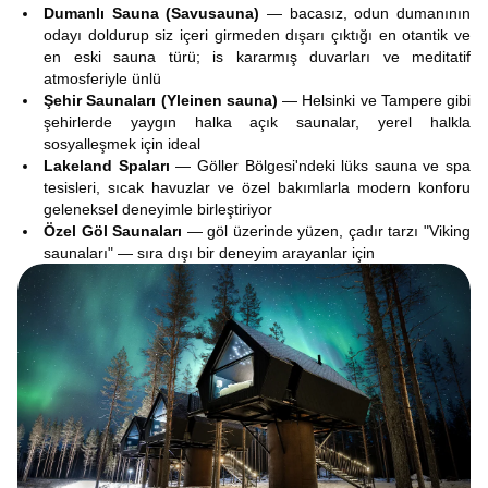
Dumanlı Sauna (Savusauna)
— bacasız, odun dumanının
odayı doldurup siz içeri girmeden dışarı çıktığı en otantik ve
en eski sauna türü; is kararmış duvarları ve meditatif
atmosferiyle ünlü
Şehir Saunaları (Yleinen sauna)
— Helsinki ve Tampere gibi
şehirlerde yaygın halka açık saunalar, yerel halkla
sosyalleşmek için ideal
Lakeland Spaları
— Göller Bölgesi'ndeki lüks sauna ve spa
tesisleri, sıcak havuzlar ve özel bakımlarla modern konforu
geleneksel deneyimle birleştiriyor
Özel Göl Saunaları
— göl üzerinde yüzen, çadır tarzı "Viking
saunaları" — sıra dışı bir deneyim arayanlar için