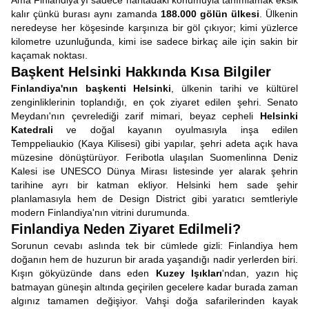
Ama Finlandiya'yı sadece haritadaki konumuyla tanımlamak eksik
kalır çünkü burası aynı zamanda
188.000 gölün ülkesi
. Ülkenin
neredeyse her köşesinde karşınıza bir göl çıkıyor; kimi yüzlerce
kilometre uzunluğunda, kimi ise sadece birkaç aile için sakin bir
kaçamak noktası.
Başkent Helsinki Hakkında Kısa Bilgiler
Finlandiya'nın başkenti
Helsinki
, ülkenin tarihi ve kültürel
zenginliklerinin toplandığı, en çok ziyaret edilen şehri. Senato
Meydanı'nın çevrelediği zarif mimari, beyaz cepheli
Helsinki
Katedrali
ve doğal kayanın oyulmasıyla inşa edilen
Temppeliaukio (Kaya Kilisesi) gibi yapılar, şehri adeta açık hava
müzesine dönüştürüyor. Feribotla ulaşılan Suomenlinna Deniz
Kalesi ise UNESCO Dünya Mirası listesinde yer alarak şehrin
tarihine ayrı bir katman ekliyor. Helsinki hem sade şehir
planlamasıyla hem de Design District gibi yaratıcı semtleriyle
modern Finlandiya'nın vitrini durumunda.
Finlandiya Neden Ziyaret Edilmeli?
Sorunun cevabı aslında tek bir cümlede gizli: Finlandiya hem
doğanın hem de huzurun bir arada yaşandığı nadir yerlerden biri.
Kışın gökyüzünde dans eden
Kuzey Işıkları
'ndan, yazın hiç
batmayan güneşin altında geçirilen gecelere kadar burada zaman
algınız tamamen değişiyor. Vahşi doğa safarilerinden kayak