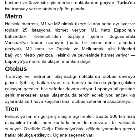
hastane ve üniversite gibi merkezi noktalardan geçiyor.
Turku
'da
ise tramvay yerine otobüs ağı ön planda.
Metro
Helsinki metrosu, M1 ve M2 olmak üzere iki ana hatta ayrılıyor ve
toplam 25 istasyona hizmet veriyor. M1 hattı Espoo'nun
batısındaki Kivenlahti'den başlayıp şehrin doğusundaki
Vuosaari'ye kadar uzanıyor (hatta bir kısmı deniz altından
geçiyor); M2 hattı ise Tapiola ve Mellunmaki gibi bölgeleri
bağlıyor. Metro yalnızca Helsinki ve çevresinde hizmet veriyor —
Laponya'ya metro ile ulaşım mümkün değil.
Otobüs
Tramvay ve metronun ulaşmadığı noktalarda otobüs devreye
giriyor. Şehir içi hatların yanı sıra banliyö hatları da yoğun şekilde
çalışıyor, geceleri bile seferler devam ediyor. Laponya bölgesinde
şehir merkezleri arası ulaşımda da tercih edilebiliyor, ancak kış
aylarında sert hava koşulları bazı otobüs seferlerini aksatabiliyor.
Tren
Finlandiya'nın en gelişmiş ulaşım ağı trenler. Saatte 200 km hıza
ulaşabilen trenler hem konforlu hem de manzaralı bir yolculuk
sunuyor. Özellikle Doğu Finlandiya'daki göllerin yanından geçen
hatlar oldukça etkileyici. Üç ana seçenek var: