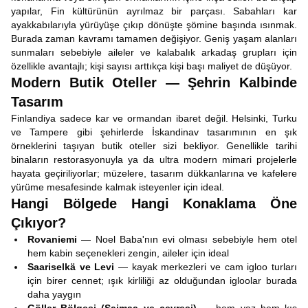
yapılar, Fin kültürünün ayrılmaz bir parçası. Sabahları kar
ayakkabılarıyla yürüyüşe çıkıp dönüşte şömine başında ısınmak.
Burada zaman kavramı tamamen değişiyor. Geniş yaşam alanları
sunmaları sebebiyle aileler ve kalabalık arkadaş grupları için
özellikle avantajlı; kişi sayısı arttıkça kişi başı maliyet de düşüyor.
Modern Butik Oteller — Şehrin Kalbinde
Tasarım
Finlandiya sadece kar ve ormandan ibaret değil. Helsinki, Turku
ve Tampere gibi şehirlerde İskandinav tasarımının en şık
örneklerini taşıyan butik oteller sizi bekliyor. Genellikle tarihi
binaların restorasyonuyla ya da ultra modern mimari projelerle
hayata geçiriliyorlar; müzelere, tasarım dükkanlarına ve kafelere
yürüme mesafesinde kalmak isteyenler için ideal.
Hangi Bölgede Hangi Konaklama Öne
Çıkıyor?
Rovaniemi
— Noel Baba'nın evi olması sebebiyle hem otel
hem kabin seçenekleri zengin, aileler için ideal
Saariselkä ve Levi
— kayak merkezleri ve cam igloo turları
için birer cennet; ışık kirliliği az olduğundan igloolar burada
daha yaygın