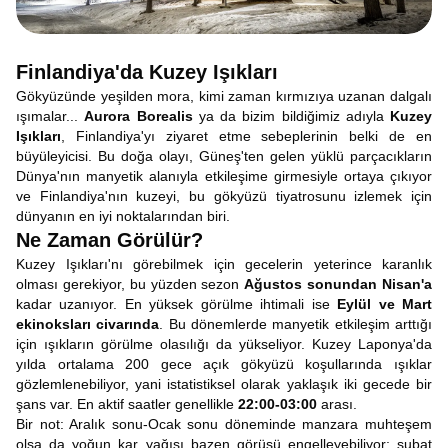
Finlandiya'da Kuzey Işıkları
Gökyüzünde yeşilden mora, kimi zaman kırmızıya uzanan dalgalı
ışımalar...
Aurora Borealis
ya da bizim bildiğimiz adıyla
Kuzey
Işıkları
, Finlandiya'yı ziyaret etme sebeplerinin belki de en
büyüleyicisi. Bu doğa olayı, Güneş'ten gelen yüklü parçacıkların
Dünya'nın manyetik alanıyla etkileşime girmesiyle ortaya çıkıyor
ve Finlandiya'nın kuzeyi, bu gökyüzü tiyatrosunu izlemek için
dünyanın en iyi noktalarından biri.
Ne Zaman Görülür?
Kuzey Işıkları'nı görebilmek için gecelerin yeterince karanlık
olması gerekiyor, bu yüzden sezon
Ağustos sonundan Nisan'a
kadar uzanıyor. En yüksek görülme ihtimali ise
Eylül ve Mart
ekinoksları civarında
. Bu dönemlerde manyetik etkileşim arttığı
için ışıkların görülme olasılığı da yükseliyor. Kuzey Laponya'da
yılda ortalama 200 gece açık gökyüzü koşullarında ışıklar
gözlemlenebiliyor, yani istatistiksel olarak yaklaşık iki gecede bir
şans var. En aktif saatler genellikle
22:00-03:00
arası.
Bir not: Aralık sonu-Ocak sonu döneminde manzara muhteşem
olsa da yoğun kar yağışı bazen görüşü engelleyebiliyor; şubat