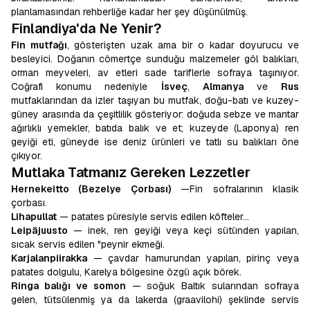
planlamasından rehberliğe kadar her şey düşünülmüş.
Finlandiya'da Ne Yenir?
Fin mutfağı
, gösterişten uzak ama bir o kadar doyurucu ve
besleyici. Doğanın cömertçe sunduğu malzemeler göl balıkları,
orman meyveleri, av etleri sade tariflerle sofraya taşınıyor.
Coğrafi konumu nedeniyle
İsveç
,
Almanya
ve
Rus
mutfaklarından da izler taşıyan bu mutfak, doğu-batı ve kuzey-
güney arasında da çeşitlilik gösteriyor: doğuda sebze ve mantar
ağırlıklı yemekler, batıda balık ve et; kuzeyde (Laponya) ren
geyiği eti, güneyde ise deniz ürünleri ve tatlı su balıkları öne
çıkıyor.
Mutlaka Tatmanız Gereken Lezzetler
Hernekeitto (Bezelye Çorbası)
—Fin sofralarının klasik
çorbası.
Lihapullat
— patates püresiyle servis edilen köfteler…
Leipäjuusto
— inek, ren geyiği veya keçi sütünden yapılan,
sıcak servis edilen "peynir ekmeği.
Karjalanpiirakka
— çavdar hamurundan yapılan, pirinç veya
patates dolgulu, Karelya bölgesine özgü açık börek.
Ringa balığı ve somon
— soğuk Baltık sularından sofraya
gelen, tütsülenmiş ya da lakerda (graavilohi) şeklinde servis