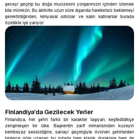
geceyi geçirip bu doğa mucizesini yorganınızın içinden izlemek
bile mümkün. Bu aktivite uzun süre dışarıda hareketsiz beklemeyi
gerektirdiğinden, kimyasal ısıtıcılar ve kalın katmanlar burada
özellikle işe yarıyor.
Finlandiya'da Gezilecek Yerler
Finlandiya, her şehri farklı bir karakter taşıyan, keşfedildikçe
zenginleşen bir ülke. Başkentin zarif mimarisinden kuzeyin
bembeyaz sessizliğine, sanayi geçmişiyle övünen şehirlerden
binlerce göle uzanan bu rotada hem klasik duraklara hem de