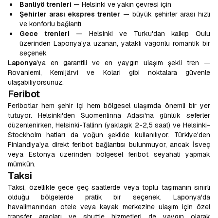
Banliyö trenleri
— Helsinki ve yakın çevresi için
Şehirler arası ekspres trenler
— büyük şehirler arası hızlı
ve konforlu bağlantı
Gece trenleri
— Helsinki ve Turku'dan kalkıp Oulu
üzerinden Laponya'ya uzanan, yataklı vagonlu romantik bir
seçenek
Laponya
'ya en garantili ve en yaygın ulaşım şekli tren —
Rovaniemi, Kemijärvi ve Kolari gibi noktalara güvenle
ulaşabiliyorsunuz.
Feribot
Feribotlar hem şehir içi hem bölgesel ulaşımda önemli bir yer
tutuyor. Helsinki'den Suomenlinna Adası'na günlük seferler
düzenlenirken, Helsinki-Tallinn (yaklaşık 2-2,5 saat) ve Helsinki-
Stockholm hatları da yoğun şekilde kullanılıyor. Türkiye'den
Finlandiya'ya direkt feribot bağlantısı bulunmuyor, ancak İsveç
veya Estonya üzerinden bölgesel feribot seyahati yapmak
mümkün.
Taksi
Taksi, özellikle gece geç saatlerde veya toplu taşımanın sınırlı
olduğu bölgelerde pratik bir seçenek. Laponya'da
havalimanından otele veya kayak merkezine ulaşım için özel
transfer araçları ve shuttle hizmetleri de yaygın olarak