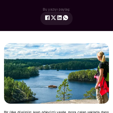
Bu yazıyı paylaş:
Bir ülke düşünün: kışın gökyüzü yeşile, mora çalan ışıklarla dans