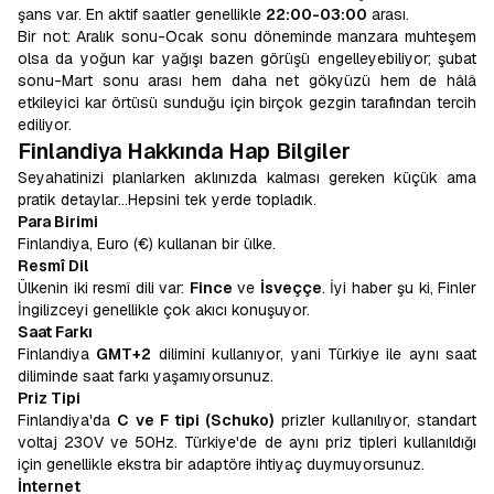
şans var. En aktif saatler genellikle
22:00-03:00
arası.
Bir not: Aralık sonu-Ocak sonu döneminde manzara muhteşem
olsa da yoğun kar yağışı bazen görüşü engelleyebiliyor; şubat
sonu-Mart sonu arası hem daha net gökyüzü hem de hâlâ
etkileyici kar örtüsü sunduğu için birçok gezgin tarafından tercih
ediliyor.
Finlandiya Hakkında Hap Bilgiler
Seyahatinizi planlarken aklınızda kalması gereken küçük ama
pratik detaylar…Hepsini tek yerde topladık.
Para Birimi
Finlandiya, Euro (€) kullanan bir ülke.
Resmî Dil
Ülkenin iki resmî dili var:
Fince
ve
İsveççe
. İyi haber şu ki, Finler
İngilizceyi genellikle çok akıcı konuşuyor.
Saat Farkı
Finlandiya
GMT+2
dilimini kullanıyor, yani Türkiye ile aynı saat
diliminde saat farkı yaşamıyorsunuz.
Priz Tipi
Finlandiya'da
C ve F tipi (Schuko)
prizler kullanılıyor, standart
voltaj 230V ve 50Hz. Türkiye'de de aynı priz tipleri kullanıldığı
için genellikle ekstra bir adaptöre ihtiyaç duymuyorsunuz.
İnternet