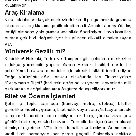
kullanılıyor.
Araç Kiralama
Kırsal alanları ve kayak merkezlerini kendi programınızda gezmek
isterseniz araç kiralama pratik bir alternatif. Ancak Laponya'da kış
lastiği olmadan yola çıkmak kesinlikle önerilmiyor. Hava koşulları
burada çok hızlı değişebiliyor, bu yüzden dikkatli olmakta fayda
var.
Yürüyerek Gezilir mi?
Kesinlikle! Helsinki, Turku ve Tampere gibi şehirlerin merkezleri
oldukça yürünebilir yapıda. Ayrıca Helsinki bisiklet dostu bir
şehir. Yerel halk kısa mesafeler için sık sık bisikleti tercih ediyor.
Doğa yürüyüşü söz konusu olduğunda ise Finlandiya'nın
"Everyman's Right" (herkesin doğa hakkı) yasası sayesinde milli
parklarda ve doğal alanlarda özgürce dolaşabiliyorsunuz.
Bilet ve Ödeme İşlemleri
Şehir içi toplu taşımada (tramvay, metro, otobüs) biletler
genellikle mobil uygulama, biletmatik veya durak/istasyonlardaki
satış noktalarından temin ediliyor; tek biniş, günlük veya çok
günlük bilet seçenekleri mevcut. Tren biletleri için ülkenin ulusal
demiryolu işletmesi VR'ın kendi kanalları kullanılıyor. Ödemelerde
kredi kartı neredeyse her yerde geçerli. Finlandiya nakitsiz