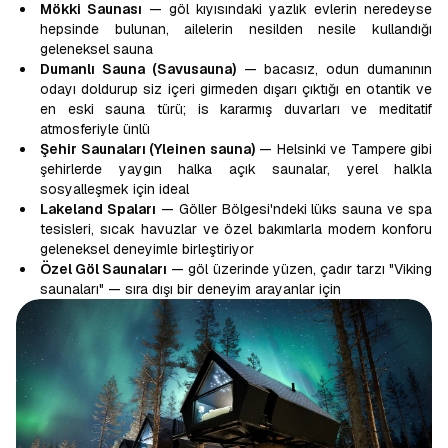
Mökki Saunası
— göl kıyısındaki yazlık evlerin neredeyse
hepsinde bulunan, ailelerin nesilden nesile kullandığı
geleneksel sauna
Dumanlı Sauna (Savusauna)
— bacasız, odun dumanının
odayı doldurup siz içeri girmeden dışarı çıktığı en otantik ve
en eski sauna türü; is kararmış duvarları ve meditatif
atmosferiyle ünlü
Şehir Saunaları (Yleinen sauna)
— Helsinki ve Tampere gibi
şehirlerde yaygın halka açık saunalar, yerel halkla
sosyalleşmek için ideal
Lakeland Spaları
— Göller Bölgesi'ndeki lüks sauna ve spa
tesisleri, sıcak havuzlar ve özel bakımlarla modern konforu
geleneksel deneyimle birleştiriyor
Özel Göl Saunaları
— göl üzerinde yüzen, çadır tarzı "Viking
saunaları" — sıra dışı bir deneyim arayanlar için