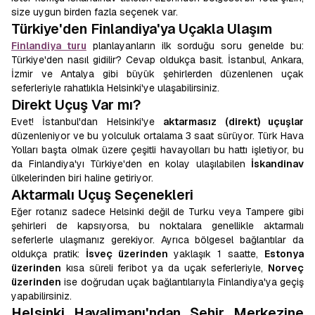
size uygun birden fazla seçenek var.
Türkiye'den Finlandiya'ya Uçakla Ulaşım
Finlandiya turu
planlayanların ilk sorduğu soru genelde bu:
Türkiye'den nasıl gidilir? Cevap oldukça basit. İstanbul, Ankara,
İzmir ve Antalya gibi büyük şehirlerden düzenlenen uçak
seferleriyle rahatlıkla Helsinki'ye ulaşabilirsiniz.
Direkt Uçuş Var mı?
Evet! İstanbul'dan Helsinki'ye
aktarmasız (direkt) uçuşlar
düzenleniyor ve bu yolculuk ortalama 3 saat sürüyor. Türk Hava
Yolları başta olmak üzere çeşitli havayolları bu hattı işletiyor, bu
da Finlandiya'yı Türkiye'den en kolay ulaşılabilen
İskandinav
ülkelerinden biri haline getiriyor.
Aktarmalı Uçuş Seçenekleri
Eğer rotanız sadece Helsinki değil de Turku veya Tampere gibi
şehirleri de kapsıyorsa, bu noktalara genellikle aktarmalı
seferlerle ulaşmanız gerekiyor. Ayrıca bölgesel bağlantılar da
oldukça pratik:
İsveç üzerinden
yaklaşık 1 saatte,
Estonya
üzerinden
kısa süreli feribot ya da uçak seferleriyle,
Norveç
üzerinden
ise doğrudan uçak bağlantılarıyla Finlandiya'ya geçiş
yapabilirsiniz.
Helsinki Havalimanı'ndan Şehir Merkezine