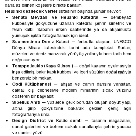
daha az bilinen köşelere birlikte bakalım.
Helsinki gezilecek yerler
listesinin başında şunlar geliyor:
Senato Meydanı ve Helsinki Katedrali
— bembeyaz
kubbesiyle gökyüzüne uzanan katedral, şehrin simetrik ve
ferah kalbi. Sabahın erken saatlerinde ya da akşamüstü
yumuşak ışıkta fotoğraflamak için ideal.
Suomenlinna Deniz Kalesi
— feribotla ulaşılan, UNESCO
Dünya Mirası listesindeki tarihi ada kompleksi. Surları,
müzeleri ve deniz manzaralı yürüyüş yollarıyla hem tarih hem
doğa sunuyor.
Temppeliaukio (Kaya Kilisesi)
— doğal kayanın oyulmasıyla
inşa edilmiş, bakır kaplı kubbesi ve içeri süzülen doğal ışığıyla
benzersiz bir mekan.
Oodi Kütüphanesi
— ahşap ve camın dansını yansıtan,
dalgalı dış cephesiyle modern mimarinin sıcak yüzünü
gösteren bir başyapıt.
Sibelius Anıtı
— yüzlerce çelik borudan oluşan soyut yapı,
altına girip gökyüzüne bakarak çekilen geniş açılı
fotoğraflarıyla ünlü.
Design District ve Kallio semti
— tasarım mağazaları,
sanat galerileri ve bohem sokak sanatlarıyla şehrin yaratıcı
ve samimi yüzü.