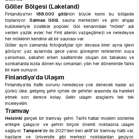
Göller Bölgesi (Lakeland)
Finlandiya'nın
188.000 gölü
nün büyük kısmı bu bölgede
toplanıyor.
Saimaa Gölü
, sauna merkezleri ve şirin ahşap
kulübeleriyle özellikle popüler. Göl kenarındaki "mökki" adı
verilen yazlık evler, her Finli ailenin vazgeçilmezi ve neredeyse
her mökkinin kendine ait bir saunası var.
Göller aynı zamanda fotoğrafçılar için devasa birer ayna işlevi
görüyor: yaz aylarında gece yarısı güneşinin renklerinin suya
yansıması, sabahın erken saatlerinde oluşan sis tabakası ve
sonbaharda kızıla dönen kıyı ormanları, yılın her döneminde farklı
bir kare sunuyor.
Finlandiya'da Ulaşım
Finlandiya'da trafik sorunu neredeyse yok denecek kadar az
çünkü ülke, gelişmiş şehir içinde de şehirler arasında da hareket
etmek son derece kolay. Gelin ulaşım araçlarını tek tek
inceleyelim.
Tramvay
Helsinki
gerçek bir tramvay şehri. Tarihi hatlar modern sistemle
entegre çalışıyor ve şehrin birçok önemli noktasına ulaşım
sağlıyor.
Tampere
'de de 2021'den beri aktif bir tramvay hattı var,
hastane ve üniversite gibi merkezi noktalardan geçiyor.