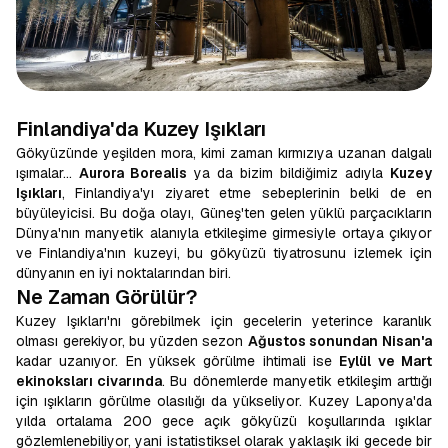
Finlandiya'da Kuzey Işıkları
Gökyüzünde yeşilden mora, kimi zaman kırmızıya uzanan dalgalı
ışımalar...
Aurora Borealis
ya da bizim bildiğimiz adıyla
Kuzey
Işıkları
, Finlandiya'yı ziyaret etme sebeplerinin belki de en
büyüleyicisi. Bu doğa olayı, Güneş'ten gelen yüklü parçacıkların
Dünya'nın manyetik alanıyla etkileşime girmesiyle ortaya çıkıyor
ve Finlandiya'nın kuzeyi, bu gökyüzü tiyatrosunu izlemek için
dünyanın en iyi noktalarından biri.
Ne Zaman Görülür?
Kuzey Işıkları'nı görebilmek için gecelerin yeterince karanlık
olması gerekiyor, bu yüzden sezon
Ağustos sonundan Nisan'a
kadar uzanıyor. En yüksek görülme ihtimali ise
Eylül ve Mart
ekinoksları civarında
. Bu dönemlerde manyetik etkileşim arttığı
için ışıkların görülme olasılığı da yükseliyor. Kuzey Laponya'da
yılda ortalama 200 gece açık gökyüzü koşullarında ışıklar
gözlemlenebiliyor, yani istatistiksel olarak yaklaşık iki gecede bir