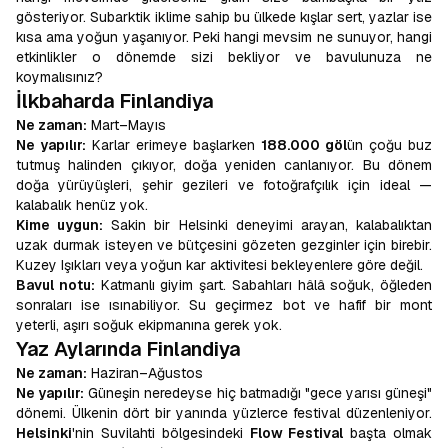
gösteriyor. Subarktik iklime sahip bu ülkede kışlar sert, yazlar ise
kısa ama yoğun yaşanıyor. Peki hangi mevsim ne sunuyor, hangi
etkinlikler o dönemde sizi bekliyor ve bavulunuza ne
koymalısınız?
İlkbaharda Finlandiya
Ne zaman:
Mart–Mayıs
Ne yapılır:
Karlar erimeye başlarken
188.000 göl
ün çoğu buz
tutmuş halinden çıkıyor, doğa yeniden canlanıyor. Bu dönem
doğa yürüyüşleri, şehir gezileri ve fotoğrafçılık için ideal —
kalabalık henüz yok.
Kime uygun:
Sakin bir Helsinki deneyimi arayan, kalabalıktan
uzak durmak isteyen ve bütçesini gözeten gezginler için birebir.
Kuzey Işıkları veya yoğun kar aktivitesi bekleyenlere göre değil.
Bavul notu:
Katmanlı giyim şart. Sabahları hâlâ soğuk, öğleden
sonraları ise ısınabiliyor. Su geçirmez bot ve hafif bir mont
yeterli, aşırı soğuk ekipmanına gerek yok.
Yaz Aylarında Finlandiya
Ne zaman:
Haziran–Ağustos
Ne yapılır:
Güneşin neredeyse hiç batmadığı "gece yarısı güneşi"
dönemi. Ülkenin dört bir yanında yüzlerce festival düzenleniyor.
Helsinki
'nin Suvilahti bölgesindeki
Flow Festival
başta olmak