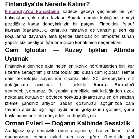
Finlandiya'da Nerede Kalınır?
Finlandiya'da konaklama
, sadece geceyi geçirecek bir yer
bulmaktan çok daha fazlası. Burada nerede kaldığınız, nereyi
gezdiğiniz kadar deneyiminizin bir parçası. Fince'deki "sisu"
kavramı (dayanıklılık, kararlılık) mimariye de yansımış: sert kış
koşullarına dayanan ama içeride sımsıcak bir atmosfer sunan
yapılar sizi bekliyor. İşte öne çıkan konaklama seçenekleri.
Cam Igloolar — Kuzey Işıkları Altında
Uyumak
Finlandiya denince akla gelen en ikonik görüntülerden biri, kar
üzerine serpiştirilmiş kristal toplar gibi duran cam igloolar. Termal
cam teknolojisi sayesinde dışarısı eksi 20 dereceyken siz
yatağınızda sımsıcak bir şekilde
Aurora Borealis
'i
seyredebiliyorsunuz. Bu yapılar genellikle ışık kirliliğinden uzak
noktalara kuruluyor, böylece gökyüzü tiyatrosunu en ön sıradan
izleme şansınız artıyor. Sabah gözünüzü açtığınızda cam
tavanın ardında ağır ağır aydınlanan gökyüzünü görmek, güne
başlamanın belki de dünyadaki en büyülü yolu.
Orman Evleri — Doğanın Kalbinde Sessizlik
Aradığınız şey sessizlik, odun ateşinin çıtırtısı ve kendi özel
saunanızsa, orman evleri tam size göre. Genellikle göl