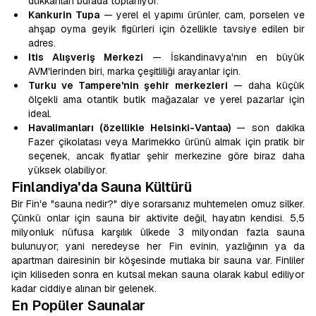
dükkanları burada toplanıyor.
Kankurin Tupa
— yerel el yapımı ürünler, cam, porselen ve
ahşap oyma geyik figürleri için özellikle tavsiye edilen bir
adres.
Itis Alışveriş Merkezi
— İskandinavya'nın en büyük
AVM'lerinden biri, marka çeşitliliği arayanlar için.
Turku ve Tampere'nin şehir merkezleri
— daha küçük
ölçekli ama otantik butik mağazalar ve yerel pazarlar için
ideal.
Havalimanları (özellikle Helsinki-Vantaa)
— son dakika
Fazer çikolatası veya Marimekko ürünü almak için pratik bir
seçenek, ancak fiyatlar şehir merkezine göre biraz daha
yüksek olabiliyor.
Finlandiya'da Sauna Kültürü
Bir Fin'e "sauna nedir?" diye sorarsanız muhtemelen omuz silker.
Çünkü onlar için sauna bir aktivite değil, hayatın kendisi. 5,5
milyonluk nüfusa karşılık ülkede 3 milyondan fazla sauna
bulunuyor; yani neredeyse her Fin evinin, yazlığının ya da
apartman dairesinin bir köşesinde mutlaka bir sauna var. Finliler
için kiliseden sonra en kutsal mekan sauna olarak kabul ediliyor
kadar ciddiye alınan bir gelenek.
En Popüler Saunalar