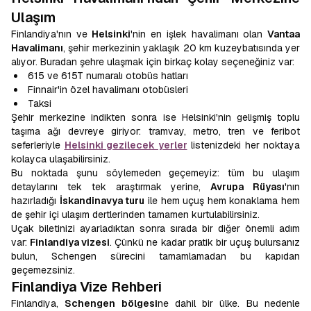
Ulaşım
Finlandiya'nın ve
Helsinki
'nin en işlek havalimanı olan
Vantaa
Havalimanı
, şehir merkezinin yaklaşık 20 km kuzeybatısında yer
alıyor. Buradan şehre ulaşmak için birkaç kolay seçeneğiniz var:
615 ve 615T numaralı otobüs hatları
Finnair'in özel havalimanı otobüsleri
Taksi
Şehir merkezine indikten sonra ise Helsinki'nin gelişmiş toplu
taşıma ağı devreye giriyor: tramvay, metro, tren ve feribot
seferleriyle
Helsinki gezilecek yerler
listenizdeki her noktaya
kolayca ulaşabilirsiniz.
Bu noktada şunu söylemeden geçemeyiz: tüm bu ulaşım
detaylarını tek tek araştırmak yerine,
Avrupa Rüyası
'nın
hazırladığı
İskandinavya turu
ile hem uçuş hem konaklama hem
de şehir içi ulaşım dertlerinden tamamen kurtulabilirsiniz.
Uçak biletinizi ayarladıktan sonra sırada bir diğer önemli adım
var:
Finlandiya vizesi
. Çünkü ne kadar pratik bir uçuş bulursanız
bulun, Schengen sürecini tamamlamadan bu kapıdan
geçemezsiniz.
Finlandiya Vize Rehberi
Finlandiya,
Schengen bölgesi
ne dahil bir ülke. Bu nedenle