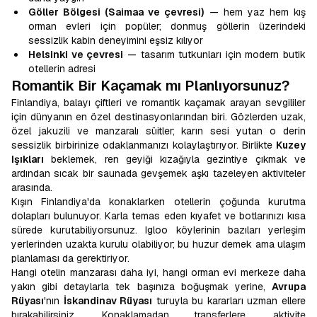
Göller Bölgesi (Saimaa ve çevresi)
— hem yaz hem kış
orman evleri için popüler; donmuş göllerin üzerindeki
sessizlik kabin deneyimini eşsiz kılıyor
Helsinki ve çevresi
— tasarım tutkunları için modern butik
otellerin adresi
Romantik Bir Kaçamak mı Planlıyorsunuz?
Finlandiya, balayı çiftleri ve romantik kaçamak arayan sevgililer
için dünyanın en özel destinasyonlarından biri. Gözlerden uzak,
özel jakuzili ve manzaralı süitler; karın sesi yutan o derin
sessizlik birbirinize odaklanmanızı kolaylaştırıyor. Birlikte
Kuzey
Işıkları
beklemek, ren geyiği kızağıyla gezintiye çıkmak ve
ardından sıcak bir saunada gevşemek aşkı tazeleyen aktiviteler
arasında.
Kışın Finlandiya'da konaklarken otellerin çoğunda kurutma
dolapları bulunuyor. Karla temas eden kıyafet ve botlarınızı kısa
sürede kurutabiliyorsunuz. Igloo köylerinin bazıları yerleşim
yerlerinden uzakta kurulu olabiliyor; bu huzur demek ama ulaşım
planlaması da gerektiriyor.
Hangi otelin manzarası daha iyi, hangi orman evi merkeze daha
yakın gibi detaylarla tek başınıza boğuşmak yerine,
Avrupa
Rüyası
'nın
İskandinav Rüyası
turuyla bu kararları uzman ellere
bırakabilirsiniz. Konaklamadan transferlere, aktivite