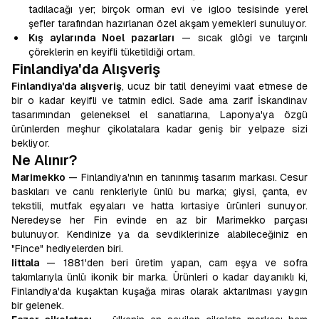
tadılacağı yer; birçok orman evi ve igloo tesisinde yerel
şefler tarafından hazırlanan özel akşam yemekleri sunuluyor.
Kış aylarında Noel pazarları
— sıcak glögi ve tarçınlı
çöreklerin en keyifli tüketildiği ortam.
Finlandiya'da Alışveriş
Finlandiya'da alışveriş
, ucuz bir tatil deneyimi vaat etmese de
bir o kadar keyifli ve tatmin edici. Sade ama zarif İskandinav
tasarımından geleneksel el sanatlarına, Laponya'ya özgü
ürünlerden meşhur çikolatalara kadar geniş bir yelpaze sizi
bekliyor.
Ne Alınır?
Marimekko
— Finlandiya'nın en tanınmış tasarım markası. Cesur
baskıları ve canlı renkleriyle ünlü bu marka; giysi, çanta, ev
tekstili, mutfak eşyaları ve hatta kırtasiye ürünleri sunuyor.
Neredeyse her Fin evinde en az bir Marimekko parçası
bulunuyor. Kendinize ya da sevdiklerinize alabileceğiniz en
"Fince" hediyelerden biri.
Iittala
— 1881'den beri üretim yapan, cam eşya ve sofra
takımlarıyla ünlü ikonik bir marka. Ürünleri o kadar dayanıklı ki,
Finlandiya'da kuşaktan kuşağa miras olarak aktarılması yaygın
bir gelenek.