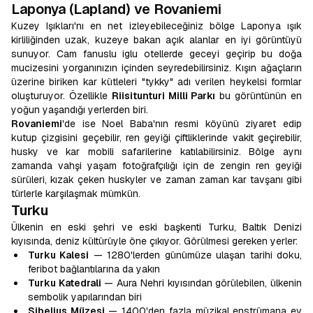
Laponya (Lapland) ve Rovaniemi
Kuzey Işıkları'nı en net izleyebileceğiniz bölge Laponya ışık
kirliliğinden uzak, kuzeye bakan açık alanlar en iyi görüntüyü
sunuyor. Cam fanuslu iglu otellerde geceyi geçirip bu doğa
mucizesini yorganınızın içinden seyredebilirsiniz. Kışın ağaçların
üzerine biriken kar kütleleri "tykky" adı verilen heykelsi formlar
oluşturuyor. Özellikle
Riisitunturi Milli Parkı
bu görüntünün en
yoğun yaşandığı yerlerden biri.
Rovaniemi
'de ise Noel Baba'nın resmi köyünü ziyaret edip
kutup çizgisini geçebilir, ren geyiği çiftliklerinde vakit geçirebilir,
husky ve kar mobili safarilerine katılabilirsiniz. Bölge aynı
zamanda vahşi yaşam fotoğrafçılığı için de zengin ren geyiği
sürüleri, kızak çeken huskyler ve zaman zaman kar tavşanı gibi
türlerle karşılaşmak mümkün.
Turku
Ülkenin en eski şehri ve eski başkenti Turku, Baltık Denizi
kıyısında, deniz kültürüyle öne çıkıyor. Görülmesi gereken yerler:
Turku Kalesi
— 1280'lerden günümüze ulaşan tarihi doku,
feribot bağlantılarına da yakın
Turku Katedrali
— Aura Nehri kıyısından görülebilen, ülkenin
sembolik yapılarından biri
Sibelius Müzesi
— 1400'den fazla müzikal enstrümana ev