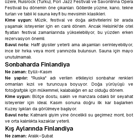
üzere, Ruisrock (Turku), Pori Jazz Festivali ve Savonlinna Opera
Festivali bu dönemin öne çıkanları. Göllerde yüzme, kano, tekne
turları ve tabii ki sauna keyfi bu mevsimin klasikleri.
Kime uygun:
Müzik, festival ve doğa aktivitelerini bir arada
yaşamak isteyenler için en canlı dönem. Ancak Helsinki'de otel
fiyatları festival zamanlarında yükselebiliyor, bu yüzden erken
rezervasyon önemli.
Bavul notu:
Hafif giysiler yeterli ama akşamları serinleyebiliyor,
ince bir hırka veya mont yanınızda bulunsun. Sauna için mayo
unutulmamalı.
Sonbaharda Finlandiya
Ne zaman:
Eylül–Kasım
Ne yapılır:
"Ruska" adı verilen etkileyici sonbahar renkleri
ormanları kızıl ve turuncuya boyuyor. Doğa yürüyüşü ve
fotoğrafçılık için mükemmel, kalabalığın en az olduğu dönem.
Kime uygun:
Bütçe dostu, sakin ve manzara odaklı bir seyahat
isteyenler için ideal. Kasım sonuna doğru ilk kar başlarken
Kuzey Işıkları da görülmeye başlıyor.
Bavul notu:
Katmanlı giyim yine öncelikli su geçirmez mont, bot
ve orta kalınlıkta kazaklar yeterli.
Kış Aylarında Finlandiya
Ne zaman:
Aralık–Şubat