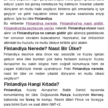
ediyor, yazın ise güneş neredeyse hiç batmıyor. İnsanlar yıllardır
dünyanın en mutlu halkı seçiliyor, binlerce göl ormanlarla iç içe
geçiyor ve şehir hayatının stresi bir sauna seansında eriyip
gidiyor. İşte bu ülke
Finlandiya
.
Bu rehberde
Finlandiya nerede
,
Finlandiya'ya nasıl gidilir
,
Finlandiya'da gezilecek yerler
nelerdir,
Finlandiya vizesi
nasıl
alınır ve
Finlandiya'ya ne zaman gidilir
gibi aklınıza gelebilecek
her sorunun cevabını bulacaksınız. Hazırsanız, kar örtüsünün
altındaki bu huzurlu ve mutlu ülkeye birlikte göz atalım.
Finlandiya Nerede? Nasıl Bir Ülke?
Finlandiya deyince akla önce kar, sessizlik ve Kuzey Işıkları
geliyor ama ülke bundan çok daha fazlasını sunuyor. Kuzey
Avrupa'nın bu sakin köşesi hem coğrafi konumuyla hem de
yaşam kültürüyle merak uyandırıyor. Peki
Finlandiya nerede
,
nasıl bir ülke ve neden yıllardır dünyanın en mutlu ülkesi
seçiliyor?
Finlandiya Hangi Kıtada?
Finlandiya
, Kuzey Avrupa'nın Baltık Denizi kıyısında
konumlanmış bir ülke. Doğusunda
Rusya
, kuzeyinde
Norveç
,
batısında ise
İsveç
ile komşu. Resmi dilleri Fince ve İsveççe,
para birimi Euro ve saat dilimi GMT+2.