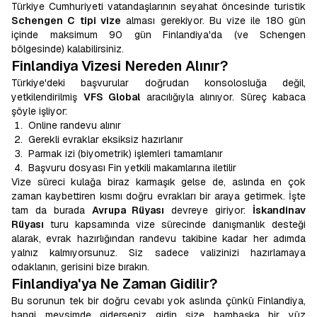
Türkiye Cumhuriyeti vatandaşlarının seyahat öncesinde turistik
Schengen C tipi vize
alması gerekiyor. Bu vize ile 180 gün
içinde maksimum 90 gün Finlandiya'da (ve Schengen
bölgesinde) kalabilirsiniz.
Finlandiya Vizesi Nereden Alınır?
Türkiye'deki başvurular doğrudan konsolosluğa değil,
yetkilendirilmiş
VFS Global
aracılığıyla alınıyor. Süreç kabaca
şöyle işliyor:
Online randevu alınır
Gerekli evraklar eksiksiz hazırlanır
Parmak izi (biyometrik) işlemleri tamamlanır
Başvuru dosyası Fin yetkili makamlarına iletilir
Vize süreci kulağa biraz karmaşık gelse de, aslında en çok
zaman kaybettiren kısmı doğru evrakları bir araya getirmek. İşte
tam da burada
Avrupa Rüyası
devreye giriyor:
İskandinav
Rüyası
turu kapsamında vize sürecinde danışmanlık desteği
alarak, evrak hazırlığından randevu takibine kadar her adımda
yalnız kalmıyorsunuz. Siz sadece valizinizi hazırlamaya
odaklanın, gerisini bize bırakın.
Finlandiya'ya Ne Zaman Gidilir?
Bu sorunun tek bir doğru cevabı yok aslında çünkü Finlandiya,
hangi mevsimde giderseniz gidin size bambaşka bir yüz