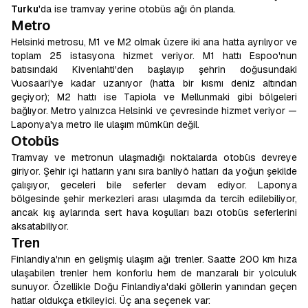
Turku
'da ise tramvay yerine otobüs ağı ön planda.
Metro
Helsinki metrosu, M1 ve M2 olmak üzere iki ana hatta ayrılıyor ve
toplam 25 istasyona hizmet veriyor. M1 hattı Espoo'nun
batısındaki Kivenlahti'den başlayıp şehrin doğusundaki
Vuosaari'ye kadar uzanıyor (hatta bir kısmı deniz altından
geçiyor); M2 hattı ise Tapiola ve Mellunmaki gibi bölgeleri
bağlıyor. Metro yalnızca Helsinki ve çevresinde hizmet veriyor —
Laponya'ya metro ile ulaşım mümkün değil.
Otobüs
Tramvay ve metronun ulaşmadığı noktalarda otobüs devreye
giriyor. Şehir içi hatların yanı sıra banliyö hatları da yoğun şekilde
çalışıyor, geceleri bile seferler devam ediyor. Laponya
bölgesinde şehir merkezleri arası ulaşımda da tercih edilebiliyor,
ancak kış aylarında sert hava koşulları bazı otobüs seferlerini
aksatabiliyor.
Tren
Finlandiya'nın en gelişmiş ulaşım ağı trenler. Saatte 200 km hıza
ulaşabilen trenler hem konforlu hem de manzaralı bir yolculuk
sunuyor. Özellikle Doğu Finlandiya'daki göllerin yanından geçen
hatlar oldukça etkileyici. Üç ana seçenek var: