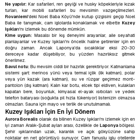
Ne yapılır:
Kar safarileri, ren geyiği ve husky köpekleriyle kızak
turları, kar mobili safarileri bu mevsimin vazgeçilmezleri.
Rovaniemi
'deki Noel Baba Köyü'nde kutup çizgisini geçip Noel
Baba ile tanışmak, cam iglolarda konaklamak ve elbette
Kuzey
Işıkları
'nı izlemek bu dönemde mümkün.
Kime uygun:
Masalsı bir kış deneyimi arayanlar, aile seyahati
planlayanlar ve Kuzey Işıkları'nı öncelik haline getirenler için en
doğru zaman. Ancak Laponya'da sıcaklıklar eksi 20-30
dereceye kadar düşebiliyor, bu yüzden hazırlıksız gitmek
önerilmez.
Bavul notu:
Bu mevsim ciddi bir hazırlık gerektiriyor. Katmanlama
sistemi şart: merinos yünü veya termal içlik (ilk katman), polar
veya yün kazak (ara katman), su ve rüzgar geçirmez mont-
pantolon (dış katman). Kalın kar botu, elcek tipi eldiven, kulakları
kapatan bere, boyunluk, kimyasal el-ayak ısıtıcıları ve yedek
telefon bataryası (soğukta pil hızla tükeniyor) listenizin olmazsa
olmazları. Sauna için mayo ve terlik de unutulmamalı.
Kuzey Işıkları İçin En İyi Dönem
Aurora Borealis
olarak da bilinen Kuzey Işıkları'nı izlemek için en
iyi zaman Aralık-Şubat ayları arası, özellikle de
Laponya
bölgesi.
Şehir ışıklarından uzak, karanlık ve açık gökyüzüne sahip
noktalar en net görüntüyü sunuyor. Cam fanuslu iglu otellerde