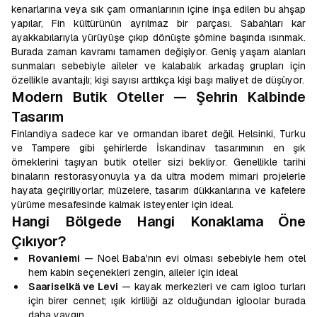
kenarlarına veya sık çam ormanlarının içine inşa edilen bu ahşap
yapılar, Fin kültürünün ayrılmaz bir parçası. Sabahları kar
ayakkabılarıyla yürüyüşe çıkıp dönüşte şömine başında ısınmak.
Burada zaman kavramı tamamen değişiyor. Geniş yaşam alanları
sunmaları sebebiyle aileler ve kalabalık arkadaş grupları için
özellikle avantajlı; kişi sayısı arttıkça kişi başı maliyet de düşüyor.
Modern Butik Oteller — Şehrin Kalbinde
Tasarım
Finlandiya sadece kar ve ormandan ibaret değil. Helsinki, Turku
ve Tampere gibi şehirlerde İskandinav tasarımının en şık
örneklerini taşıyan butik oteller sizi bekliyor. Genellikle tarihi
binaların restorasyonuyla ya da ultra modern mimari projelerle
hayata geçiriliyorlar; müzelere, tasarım dükkanlarına ve kafelere
yürüme mesafesinde kalmak isteyenler için ideal.
Hangi Bölgede Hangi Konaklama Öne
Çıkıyor?
Rovaniemi
— Noel Baba'nın evi olması sebebiyle hem otel
hem kabin seçenekleri zengin, aileler için ideal
Saariselkä ve Levi
— kayak merkezleri ve cam igloo turları
için birer cennet; ışık kirliliği az olduğundan igloolar burada
daha yaygın