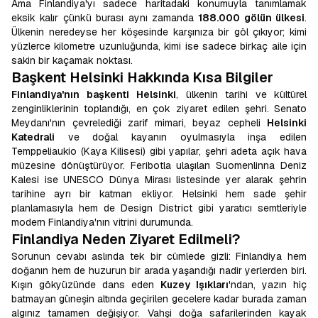
Ama Finlandiya'yı sadece haritadaki konumuyla tanımlamak
eksik kalır çünkü burası aynı zamanda
188.000 gölün ülkesi
.
Ülkenin neredeyse her köşesinde karşınıza bir göl çıkıyor; kimi
yüzlerce kilometre uzunluğunda, kimi ise sadece birkaç aile için
sakin bir kaçamak noktası.
Başkent Helsinki Hakkında Kısa Bilgiler
Finlandiya'nın başkenti
Helsinki
, ülkenin tarihi ve kültürel
zenginliklerinin toplandığı, en çok ziyaret edilen şehri. Senato
Meydanı'nın çevrelediği zarif mimari, beyaz cepheli
Helsinki
Katedrali
ve doğal kayanın oyulmasıyla inşa edilen
Temppeliaukio (Kaya Kilisesi) gibi yapılar, şehri adeta açık hava
müzesine dönüştürüyor. Feribotla ulaşılan Suomenlinna Deniz
Kalesi ise UNESCO Dünya Mirası listesinde yer alarak şehrin
tarihine ayrı bir katman ekliyor. Helsinki hem sade şehir
planlamasıyla hem de Design District gibi yaratıcı semtleriyle
modern Finlandiya'nın vitrini durumunda.
Finlandiya Neden Ziyaret Edilmeli?
Sorunun cevabı aslında tek bir cümlede gizli: Finlandiya hem
doğanın hem de huzurun bir arada yaşandığı nadir yerlerden biri.
Kışın gökyüzünde dans eden
Kuzey Işıkları
'ndan, yazın hiç
batmayan güneşin altında geçirilen gecelere kadar burada zaman
algınız tamamen değişiyor. Vahşi doğa safarilerinden kayak