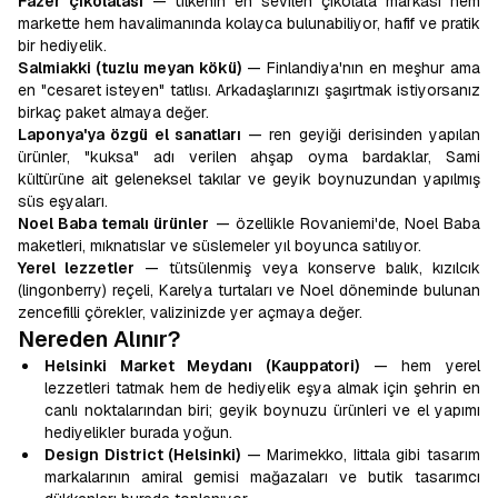
Fazer çikolatası
— ülkenin en sevilen çikolata markası hem
markette hem havalimanında kolayca bulunabiliyor, hafif ve pratik
bir hediyelik.
Salmiakki (tuzlu meyan kökü)
— Finlandiya'nın en meşhur ama
en "cesaret isteyen" tatlısı. Arkadaşlarınızı şaşırtmak istiyorsanız
birkaç paket almaya değer.
Laponya'ya özgü el sanatları
— ren geyiği derisinden yapılan
ürünler, "kuksa" adı verilen ahşap oyma bardaklar, Sami
kültürüne ait geleneksel takılar ve geyik boynuzundan yapılmış
süs eşyaları.
Noel Baba temalı ürünler
— özellikle Rovaniemi'de, Noel Baba
maketleri, mıknatıslar ve süslemeler yıl boyunca satılıyor.
Yerel lezzetler
— tütsülenmiş veya konserve balık, kızılcık
(lingonberry) reçeli, Karelya turtaları ve Noel döneminde bulunan
zencefilli çörekler, valizinizde yer açmaya değer.
Nereden Alınır?
Helsinki Market Meydanı (Kauppatori)
— hem yerel
lezzetleri tatmak hem de hediyelik eşya almak için şehrin en
canlı noktalarından biri; geyik boynuzu ürünleri ve el yapımı
hediyelikler burada yoğun.
Design District (Helsinki)
— Marimekko, Iittala gibi tasarım
markalarının amiral gemisi mağazaları ve butik tasarımcı