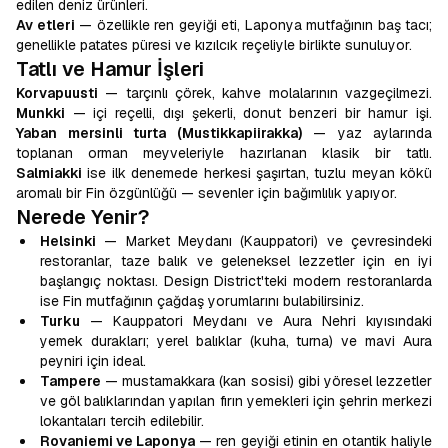
edilen deniz ürünleri.
Av etleri
— özellikle ren geyiği eti, Laponya mutfağının baş tacı;
genellikle patates püresi ve kızılcık reçeliyle birlikte sunuluyor.
Tatlı ve Hamur İşleri
Korvapuusti
— tarçınlı çörek, kahve molalarının vazgeçilmezi.
Munkki
— içi reçelli, dışı şekerli, donut benzeri bir hamur işi.
Yaban mersinli turta (Mustikkapiirakka)
— yaz aylarında
toplanan orman meyveleriyle hazırlanan klasik bir tatlı.
Salmiakki
ise ilk denemede herkesi şaşırtan, tuzlu meyan kökü
aromalı bir Fin özgünlüğü — sevenler için bağımlılık yapıyor.
Nerede Yenir?
Helsinki
— Market Meydanı (Kauppatori) ve çevresindeki
restoranlar, taze balık ve geleneksel lezzetler için en iyi
başlangıç noktası. Design District'teki modern restoranlarda
ise Fin mutfağının çağdaş yorumlarını bulabilirsiniz.
Turku
— Kauppatori Meydanı ve Aura Nehri kıyısındaki
yemek durakları; yerel balıklar (kuha, turna) ve mavi Aura
peyniri için ideal.
Tampere
— mustamakkara (kan sosisi) gibi yöresel lezzetler
ve göl balıklarından yapılan fırın yemekleri için şehrin merkezi
lokantaları tercih edilebilir.
Rovaniemi ve Laponya
— ren geyiği etinin en otantik haliyle