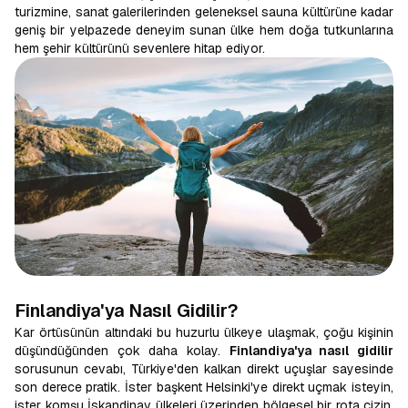
turizmine, sanat galerilerinden geleneksel sauna kültürüne kadar
geniş bir yelpazede deneyim sunan ülke hem doğa tutkunlarına
hem şehir kültürünü sevenlere hitap ediyor.
Finlandiya'ya Nasıl Gidilir?
Kar örtüsünün altındaki bu huzurlu ülkeye ulaşmak, çoğu kişinin
düşündüğünden çok daha kolay.
Finlandiya'ya nasıl gidilir
sorusunun cevabı, Türkiye'den kalkan direkt uçuşlar sayesinde
son derece pratik. İster başkent Helsinki'ye direkt uçmak isteyin,
ister komşu İskandinav ülkeleri üzerinden bölgesel bir rota çizin,