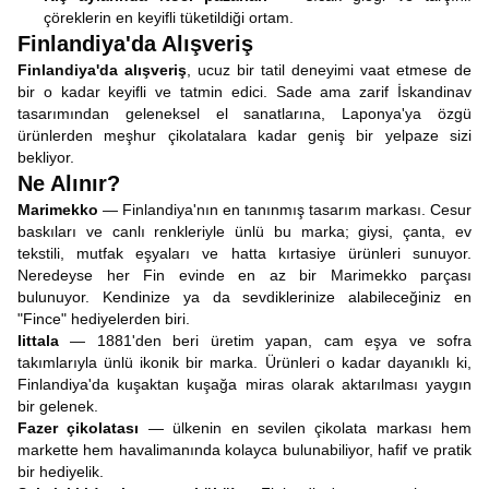
çöreklerin en keyifli tüketildiği ortam.
Finlandiya'da Alışveriş
Finlandiya'da alışveriş
, ucuz bir tatil deneyimi vaat etmese de
bir o kadar keyifli ve tatmin edici. Sade ama zarif İskandinav
tasarımından geleneksel el sanatlarına, Laponya'ya özgü
ürünlerden meşhur çikolatalara kadar geniş bir yelpaze sizi
bekliyor.
Ne Alınır?
Marimekko
— Finlandiya'nın en tanınmış tasarım markası. Cesur
baskıları ve canlı renkleriyle ünlü bu marka; giysi, çanta, ev
tekstili, mutfak eşyaları ve hatta kırtasiye ürünleri sunuyor.
Neredeyse her Fin evinde en az bir Marimekko parçası
bulunuyor. Kendinize ya da sevdiklerinize alabileceğiniz en
"Fince" hediyelerden biri.
Iittala
— 1881'den beri üretim yapan, cam eşya ve sofra
takımlarıyla ünlü ikonik bir marka. Ürünleri o kadar dayanıklı ki,
Finlandiya'da kuşaktan kuşağa miras olarak aktarılması yaygın
bir gelenek.
Fazer çikolatası
— ülkenin en sevilen çikolata markası hem
markette hem havalimanında kolayca bulunabiliyor, hafif ve pratik
bir hediyelik.