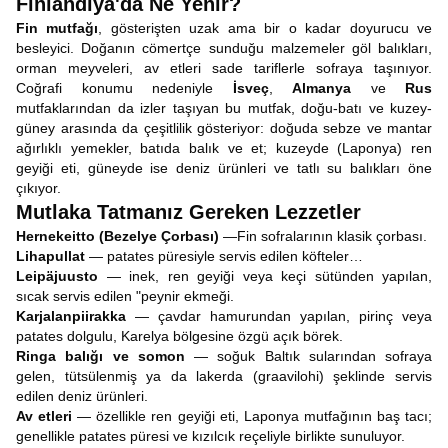
Finlandiya'da Ne Yenir?
Fin mutfağı
, gösterişten uzak ama bir o kadar doyurucu ve
besleyici. Doğanın cömertçe sunduğu malzemeler göl balıkları,
orman meyveleri, av etleri sade tariflerle sofraya taşınıyor.
Coğrafi konumu nedeniyle
İsveç
,
Almanya
ve
Rus
mutfaklarından da izler taşıyan bu mutfak, doğu-batı ve kuzey-
güney arasında da çeşitlilik gösteriyor: doğuda sebze ve mantar
ağırlıklı yemekler, batıda balık ve et; kuzeyde (Laponya) ren
geyiği eti, güneyde ise deniz ürünleri ve tatlı su balıkları öne
çıkıyor.
Mutlaka Tatmanız Gereken Lezzetler
Hernekeitto (Bezelye Çorbası)
—Fin sofralarının klasik çorbası.
Lihapullat
— patates püresiyle servis edilen köfteler…
Leipäjuusto
— inek, ren geyiği veya keçi sütünden yapılan,
sıcak servis edilen "peynir ekmeği.
Karjalanpiirakka
— çavdar hamurundan yapılan, pirinç veya
patates dolgulu, Karelya bölgesine özgü açık börek.
Ringa balığı ve somon
— soğuk Baltık sularından sofraya
gelen, tütsülenmiş ya da lakerda (graavilohi) şeklinde servis
edilen deniz ürünleri.
Av etleri
— özellikle ren geyiği eti, Laponya mutfağının baş tacı;
genellikle patates püresi ve kızılcık reçeliyle birlikte sunuluyor.