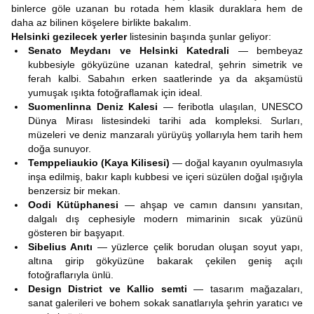
binlerce göle uzanan bu rotada hem klasik duraklara hem de
daha az bilinen köşelere birlikte bakalım.
Helsinki gezilecek yerler
listesinin başında şunlar geliyor:
Senato Meydanı ve Helsinki Katedrali
— bembeyaz
kubbesiyle gökyüzüne uzanan katedral, şehrin simetrik ve
ferah kalbi. Sabahın erken saatlerinde ya da akşamüstü
yumuşak ışıkta fotoğraflamak için ideal.
Suomenlinna Deniz Kalesi
— feribotla ulaşılan, UNESCO
Dünya Mirası listesindeki tarihi ada kompleksi. Surları,
müzeleri ve deniz manzaralı yürüyüş yollarıyla hem tarih hem
doğa sunuyor.
Temppeliaukio (Kaya Kilisesi)
— doğal kayanın oyulmasıyla
inşa edilmiş, bakır kaplı kubbesi ve içeri süzülen doğal ışığıyla
benzersiz bir mekan.
Oodi Kütüphanesi
— ahşap ve camın dansını yansıtan,
dalgalı dış cephesiyle modern mimarinin sıcak yüzünü
gösteren bir başyapıt.
Sibelius Anıtı
— yüzlerce çelik borudan oluşan soyut yapı,
altına girip gökyüzüne bakarak çekilen geniş açılı
fotoğraflarıyla ünlü.
Design District ve Kallio semti
— tasarım mağazaları,
sanat galerileri ve bohem sokak sanatlarıyla şehrin yaratıcı ve