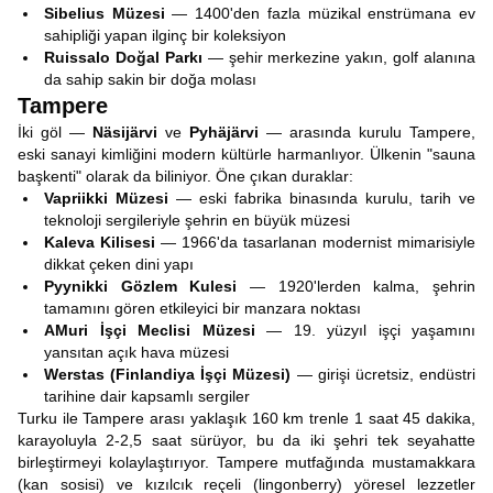
Sibelius Müzesi
— 1400'den fazla müzikal enstrümana ev
sahipliği yapan ilginç bir koleksiyon
Ruissalo Doğal Parkı
— şehir merkezine yakın, golf alanına
da sahip sakin bir doğa molası
Tampere
İki göl —
Näsijärvi
ve
Pyhäjärvi
— arasında kurulu Tampere,
eski sanayi kimliğini modern kültürle harmanlıyor. Ülkenin "sauna
başkenti" olarak da biliniyor. Öne çıkan duraklar:
Vapriikki Müzesi
— eski fabrika binasında kurulu, tarih ve
teknoloji sergileriyle şehrin en büyük müzesi
Kaleva Kilisesi
— 1966'da tasarlanan modernist mimarisiyle
dikkat çeken dini yapı
Pyynikki Gözlem Kulesi
— 1920'lerden kalma, şehrin
tamamını gören etkileyici bir manzara noktası
AMuri İşçi Meclisi Müzesi
— 19. yüzyıl işçi yaşamını
yansıtan açık hava müzesi
Werstas (Finlandiya İşçi Müzesi)
— girişi ücretsiz, endüstri
tarihine dair kapsamlı sergiler
Turku ile Tampere arası yaklaşık 160 km trenle 1 saat 45 dakika,
karayoluyla 2-2,5 saat sürüyor, bu da iki şehri tek seyahatte
birleştirmeyi kolaylaştırıyor. Tampere mutfağında mustamakkara
(kan sosisi) ve kızılcık reçeli (lingonberry) yöresel lezzetler