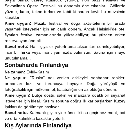
başta olmak üzere, Ruisrock (Turku), Pori Jazz Festivali ve
Savonlinna Opera Festivali bu dönemin öne çıkanları. Göllerde
yüzme, kano, tekne turları ve tabii ki sauna keyfi bu mevsimin
klasikleri.
Kime uygun:
Müzik, festival ve doğa aktivitelerini bir arada
yaşamak isteyenler için en canlı dönem. Ancak Helsinki'de otel
fiyatları festival zamanlarında yükselebiliyor, bu yüzden erken
rezervasyon önemli.
Bavul notu:
Hafif giysiler yeterli ama akşamları serinleyebiliyor,
ince bir hırka veya mont yanınızda bulunsun. Sauna için mayo
unutulmamalı.
Sonbaharda Finlandiya
Ne zaman:
Eylül–Kasım
Ne yapılır:
"Ruska" adı verilen etkileyici sonbahar renkleri
ormanları kızıl ve turuncuya boyuyor. Doğa yürüyüşü ve
fotoğrafçılık için mükemmel, kalabalığın en az olduğu dönem.
Kime uygun:
Bütçe dostu, sakin ve manzara odaklı bir seyahat
isteyenler için ideal. Kasım sonuna doğru ilk kar başlarken Kuzey
Işıkları da görülmeye başlıyor.
Bavul notu:
Katmanlı giyim yine öncelikli su geçirmez mont, bot
ve orta kalınlıkta kazaklar yeterli.
Kış Aylarında Finlandiya