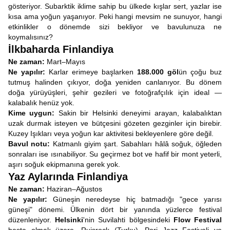
gösteriyor. Subarktik iklime sahip bu ülkede kışlar sert, yazlar ise
kısa ama yoğun yaşanıyor. Peki hangi mevsim ne sunuyor, hangi
etkinlikler o dönemde sizi bekliyor ve bavulunuza ne
koymalısınız?
İlkbaharda Finlandiya
Ne zaman:
Mart–Mayıs
Ne yapılır:
Karlar erimeye başlarken
188.000 göl
ün çoğu buz
tutmuş halinden çıkıyor, doğa yeniden canlanıyor. Bu dönem
doğa yürüyüşleri, şehir gezileri ve fotoğrafçılık için ideal —
kalabalık henüz yok.
Kime uygun:
Sakin bir Helsinki deneyimi arayan, kalabalıktan
uzak durmak isteyen ve bütçesini gözeten gezginler için birebir.
Kuzey Işıkları veya yoğun kar aktivitesi bekleyenlere göre değil.
Bavul notu:
Katmanlı giyim şart. Sabahları hâlâ soğuk, öğleden
sonraları ise ısınabiliyor. Su geçirmez bot ve hafif bir mont yeterli,
aşırı soğuk ekipmanına gerek yok.
Yaz Aylarında Finlandiya
Ne zaman:
Haziran–Ağustos
Ne yapılır:
Güneşin neredeyse hiç batmadığı "gece yarısı
güneşi" dönemi. Ülkenin dört bir yanında yüzlerce festival
düzenleniyor.
Helsinki
'nin Suvilahti bölgesindeki
Flow Festival