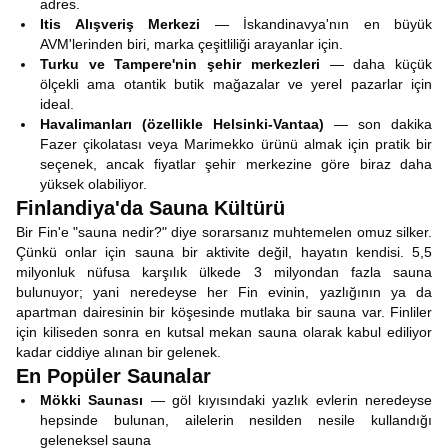
adres.
Itis Alışveriş Merkezi
— İskandinavya'nın en büyük
AVM'lerinden biri, marka çeşitliliği arayanlar için.
Turku ve Tampere'nin şehir merkezleri
— daha küçük
ölçekli ama otantik butik mağazalar ve yerel pazarlar için
ideal.
Havalimanları (özellikle Helsinki-Vantaa)
— son dakika
Fazer çikolatası veya Marimekko ürünü almak için pratik bir
seçenek, ancak fiyatlar şehir merkezine göre biraz daha
yüksek olabiliyor.
Finlandiya'da Sauna Kültürü
Bir Fin'e "sauna nedir?" diye sorarsanız muhtemelen omuz silker.
Çünkü onlar için sauna bir aktivite değil, hayatın kendisi. 5,5
milyonluk nüfusa karşılık ülkede 3 milyondan fazla sauna
bulunuyor; yani neredeyse her Fin evinin, yazlığının ya da
apartman dairesinin bir köşesinde mutlaka bir sauna var. Finliler
için kiliseden sonra en kutsal mekan sauna olarak kabul ediliyor
kadar ciddiye alınan bir gelenek.
En Popüler Saunalar
Mökki Saunası
— göl kıyısındaki yazlık evlerin neredeyse
hepsinde bulunan, ailelerin nesilden nesile kullandığı
geleneksel sauna