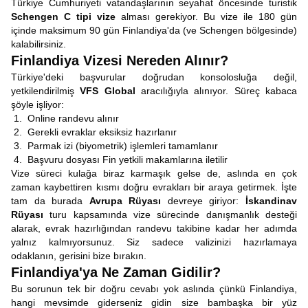
Türkiye Cumhuriyeti vatandaşlarının seyahat öncesinde turistik
Schengen C tipi vize
alması gerekiyor. Bu vize ile 180 gün
içinde maksimum 90 gün Finlandiya'da (ve Schengen bölgesinde)
kalabilirsiniz.
Finlandiya Vizesi Nereden Alınır?
Türkiye'deki başvurular doğrudan konsolosluğa değil,
yetkilendirilmiş
VFS Global
aracılığıyla alınıyor. Süreç kabaca
şöyle işliyor:
Online randevu alınır
Gerekli evraklar eksiksiz hazırlanır
Parmak izi (biyometrik) işlemleri tamamlanır
Başvuru dosyası Fin yetkili makamlarına iletilir
Vize süreci kulağa biraz karmaşık gelse de, aslında en çok
zaman kaybettiren kısmı doğru evrakları bir araya getirmek. İşte
tam da burada
Avrupa Rüyası
devreye giriyor:
İskandinav
Rüyası
turu kapsamında vize sürecinde danışmanlık desteği
alarak, evrak hazırlığından randevu takibine kadar her adımda
yalnız kalmıyorsunuz. Siz sadece valizinizi hazırlamaya
odaklanın, gerisini bize bırakın.
Finlandiya'ya Ne Zaman Gidilir?
Bu sorunun tek bir doğru cevabı yok aslında çünkü Finlandiya,
hangi mevsimde giderseniz gidin size bambaşka bir yüz