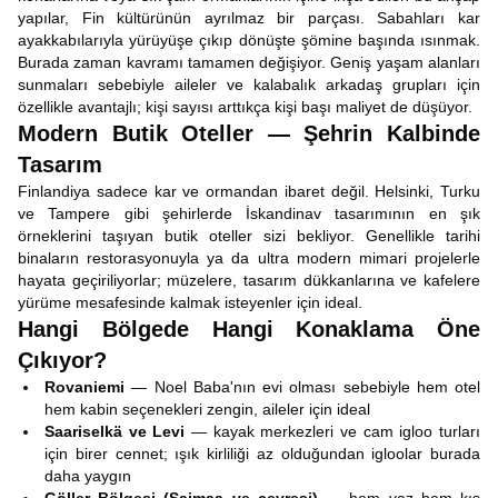
yapılar, Fin kültürünün ayrılmaz bir parçası. Sabahları kar
ayakkabılarıyla yürüyüşe çıkıp dönüşte şömine başında ısınmak.
Burada zaman kavramı tamamen değişiyor. Geniş yaşam alanları
sunmaları sebebiyle aileler ve kalabalık arkadaş grupları için
özellikle avantajlı; kişi sayısı arttıkça kişi başı maliyet de düşüyor.
Modern Butik Oteller — Şehrin Kalbinde
Tasarım
Finlandiya sadece kar ve ormandan ibaret değil. Helsinki, Turku
ve Tampere gibi şehirlerde İskandinav tasarımının en şık
örneklerini taşıyan butik oteller sizi bekliyor. Genellikle tarihi
binaların restorasyonuyla ya da ultra modern mimari projelerle
hayata geçiriliyorlar; müzelere, tasarım dükkanlarına ve kafelere
yürüme mesafesinde kalmak isteyenler için ideal.
Hangi Bölgede Hangi Konaklama Öne
Çıkıyor?
Rovaniemi
— Noel Baba'nın evi olması sebebiyle hem otel
hem kabin seçenekleri zengin, aileler için ideal
Saariselkä ve Levi
— kayak merkezleri ve cam igloo turları
için birer cennet; ışık kirliliği az olduğundan igloolar burada
daha yaygın