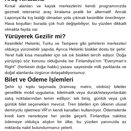
Kırsal alanları ve kayak merkezlerini kendi programınızda
gezmek isterseniz araç kiralama pratik bir alternatif. Ancak
Laponya'da kış lastiği olmadan yola çıkmak kesinlikle önerilmiyor.
Hava koşulları burada çok hızlı değişebiliyor, bu yüzden dikkatli
olmakta fayda var.
Yürüyerek Gezilir mi?
Kesinlikle! Helsinki, Turku ve Tampere gibi şehirlerin merkezleri
oldukça yürünebilir yapıda. Ayrıca Helsinki bisiklet dostu bir şehir.
Yerel halk kısa mesafeler için sık sık bisikleti tercih ediyor. Doğa
yürüyüşü söz konusu olduğunda ise Finlandiya'nın "Everyman's
Right" (herkesin doğa hakkı) yasası sayesinde milli parklarda ve
doğal alanlarda özgürce dolaşabiliyorsunuz.
Bilet ve Ödeme İşlemleri
Şehir içi toplu taşımada (tramvay, metro, otobüs) biletler
genellikle mobil uygulama, biletmatik veya durak/istasyonlardaki
satış noktalarından temin ediliyor; tek biniş, günlük veya çok
günlük bilet seçenekleri mevcut. Tren biletleri için ülkenin ulusal
demiryolu işletmesi VR'ın kendi kanalları kullanılıyor. Ödemelerde
kredi kartı neredeyse her yerde geçerli. Finlandiya nakitsiz
ödemeye oldukça alışkın bir ülke, bu yüzden yanınızda az
miktarda nakit bulundurmanız yeterli.