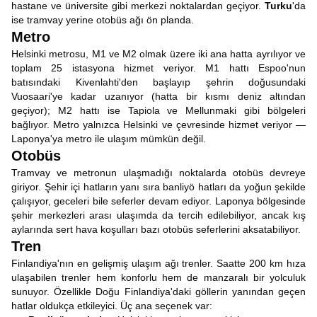
hastane ve üniversite gibi merkezi noktalardan geçiyor.
Turku
'da
ise tramvay yerine otobüs ağı ön planda.
Metro
Helsinki metrosu, M1 ve M2 olmak üzere iki ana hatta ayrılıyor ve
toplam 25 istasyona hizmet veriyor. M1 hattı Espoo'nun
batısındaki Kivenlahti'den başlayıp şehrin doğusundaki
Vuosaari'ye kadar uzanıyor (hatta bir kısmı deniz altından
geçiyor); M2 hattı ise Tapiola ve Mellunmaki gibi bölgeleri
bağlıyor. Metro yalnızca Helsinki ve çevresinde hizmet veriyor —
Laponya'ya metro ile ulaşım mümkün değil.
Otobüs
Tramvay ve metronun ulaşmadığı noktalarda otobüs devreye
giriyor. Şehir içi hatların yanı sıra banliyö hatları da yoğun şekilde
çalışıyor, geceleri bile seferler devam ediyor. Laponya bölgesinde
şehir merkezleri arası ulaşımda da tercih edilebiliyor, ancak kış
aylarında sert hava koşulları bazı otobüs seferlerini aksatabiliyor.
Tren
Finlandiya'nın en gelişmiş ulaşım ağı trenler. Saatte 200 km hıza
ulaşabilen trenler hem konforlu hem de manzaralı bir yolculuk
sunuyor. Özellikle Doğu Finlandiya'daki göllerin yanından geçen
hatlar oldukça etkileyici. Üç ana seçenek var: