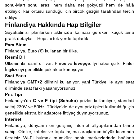
sonu-Mart sonu arası hem daha net gökyüzü hem de hâlâ
etkileyici kar örtüsü sunduğu için birçok gezgin tarafından tercih
ediliyor.
Finlandiya Hakkında Hap Bilgiler
Seyahatinizi planlarken aklınızda kalması gereken küçük ama
pratik detaylar…Hepsini tek yerde topladık.
Para Birimi
Finlandiya, Euro (€) kullanan bir ülke.
Resmî Dil
Ülkenin iki resmî dili var:
Fince
ve
İsveççe
. İyi haber şu ki, Finler
İngilizceyi genellikle çok akıcı konuşuyor.
Saat Farkı
Finlandiya
GMT+2
dilimini kullanıyor, yani Türkiye ile aynı saat
diliminde saat farkı yaşamıyorsunuz.
Priz Tipi
Finlandiya'da
C ve F tipi (Schuko)
prizler kullanılıyor, standart
voltaj 230V ve 50Hz. Türkiye'de de aynı priz tipleri kullanıldığı için
genellikle ekstra bir adaptöre ihtiyaç duymuyorsunuz.
İnternet
Finlandiya, dünyanın en gelişmiş internet altyapılarından birine
sahip. Oteller, kafeler ve toplu taşıma araçlarının büyük kısmında
ücretsiz Wi-Fi bulmak mümkün; şehir merkezlerinde bağlantı