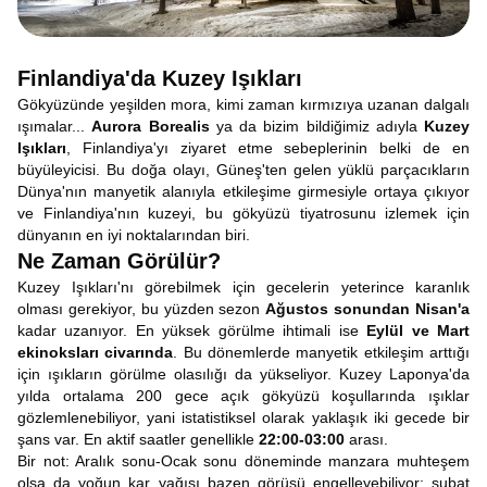
Finlandiya'da Kuzey Işıkları
Gökyüzünde yeşilden mora, kimi zaman kırmızıya uzanan dalgalı
ışımalar...
Aurora Borealis
ya da bizim bildiğimiz adıyla
Kuzey
Işıkları
, Finlandiya'yı ziyaret etme sebeplerinin belki de en
büyüleyicisi. Bu doğa olayı, Güneş'ten gelen yüklü parçacıkların
Dünya'nın manyetik alanıyla etkileşime girmesiyle ortaya çıkıyor
ve Finlandiya'nın kuzeyi, bu gökyüzü tiyatrosunu izlemek için
dünyanın en iyi noktalarından biri.
Ne Zaman Görülür?
Kuzey Işıkları'nı görebilmek için gecelerin yeterince karanlık
olması gerekiyor, bu yüzden sezon
Ağustos sonundan Nisan'a
kadar uzanıyor. En yüksek görülme ihtimali ise
Eylül ve Mart
ekinoksları civarında
. Bu dönemlerde manyetik etkileşim arttığı
için ışıkların görülme olasılığı da yükseliyor. Kuzey Laponya'da
yılda ortalama 200 gece açık gökyüzü koşullarında ışıklar
gözlemlenebiliyor, yani istatistiksel olarak yaklaşık iki gecede bir
şans var. En aktif saatler genellikle
22:00-03:00
arası.
Bir not: Aralık sonu-Ocak sonu döneminde manzara muhteşem
olsa da yoğun kar yağışı bazen görüşü engelleyebiliyor; şubat