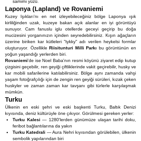
samimi yüzü.
Laponya (Lapland) ve Rovaniemi
Kuzey Işıkları'nı en net izleyebileceğiniz bölge Laponya ışık
kirliliğinden uzak, kuzeye bakan açık alanlar en iyi görüntüyü
sunuyor. Cam fanuslu iglu otellerde geceyi geçirip bu doğa
mucizesini yorganınızın içinden seyredebilirsiniz. Kışın ağaçların
üzerine biriken kar kütleleri "tykky" adı verilen heykelsi formlar
oluşturuyor. Özellikle
Riisitunturi Milli Parkı
bu görüntünün en
yoğun yaşandığı yerlerden biri.
Rovaniemi
'de ise Noel Baba'nın resmi köyünü ziyaret edip kutup
çizgisini geçebilir, ren geyiği çiftliklerinde vakit geçirebilir, husky ve
kar mobili safarilerine katılabilirsiniz. Bölge aynı zamanda vahşi
yaşam fotoğrafçılığı için de zengin ren geyiği sürüleri, kızak çeken
huskyler ve zaman zaman kar tavşanı gibi türlerle karşılaşmak
mümkün.
Turku
Ülkenin en eski şehri ve eski başkenti Turku, Baltık Denizi
kıyısında, deniz kültürüyle öne çıkıyor. Görülmesi gereken yerler:
Turku Kalesi
— 1280'lerden günümüze ulaşan tarihi doku,
feribot bağlantılarına da yakın
Turku Katedrali
— Aura Nehri kıyısından görülebilen, ülkenin
sembolik yapılarından biri