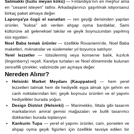
Salmiakki (tuzlu meyan kökü)
— Finlandiya'nın en meşhur ama
en "cesaret isteyen" tatlısı. Arkadaşlarınızı şaşırtmak istiyorsanız
birkaç paket almaya değer.
Laponya'ya özgü el sanatları
— ren geyiği derisinden yapılan
ürünler, "kuksa" adı verilen ahşap oyma bardaklar, Sami
kültürüne ait geleneksel takılar ve geyik boynuzundan yapılmış
süs eşyaları.
Noel Baba temalı ürünler
— özellikle Rovaniemi'de, Noel Baba
maketleri, mıknatıslar ve süslemeler yıl boyunca satılıyor.
Yerel lezzetler
— tütsülenmiş veya konserve balık, kızılcık
(lingonberry) reçeli, Karelya turtaları ve Noel döneminde bulunan
zencefilli çörekler, valizinizde yer açmaya değer.
Nereden Alınır?
Helsinki Market Meydanı (Kauppatori)
— hem yerel
lezzetleri tatmak hem de hediyelik eşya almak için şehrin en
canlı noktalarından biri; geyik boynuzu ürünleri ve el yapımı
hediyelikler burada yoğun.
Design District (Helsinki)
— Marimekko, Iittala gibi tasarım
markalarının amiral gemisi mağazaları ve butik tasarımcı
dükkanları burada toplanıyor.
Kankurin Tupa
— yerel el yapımı ürünler, cam, porselen ve
ahşap oyma geyik figürleri için özellikle tavsiye edilen bir