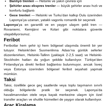
Banliyö trenleri
— Helsinki ve yakın çevresi için
Şehirler arası ekspres trenler
— büyük şehirler arası hızlı ve
konforlu bağlantı
Gece trenleri
— Helsinki ve Turku'dan kalkıp Oulu üzerinden
Laponya'ya uzanan, yataklı vagonlu romantik bir seçenek
Laponya
'ya en garantili ve en yaygın ulaşım şekli tren —
Rovaniemi, Kemijärvi ve Kolari gibi noktalara güvenle
ulaşabiliyorsunuz.
Feribot
Feribotlar hem şehir içi hem bölgesel ulaşımda önemli bir yer
tutuyor. Helsinki'den Suomenlinna Adası'na günlük seferler
düzenlenirken, Helsinki-Tallinn (yaklaşık 2-2,5 saat) ve Helsinki-
Stockholm hatları da yoğun şekilde kullanılıyor. Türkiye'den
Finlandiya'ya direkt feribot bağlantısı bulunmuyor, ancak İsveç
veya Estonya üzerinden bölgesel feribot seyahati yapmak
mümkün.
Taksi
Taksi, özellikle gece geç saatlerde veya toplu taşımanın sınırlı
olduğu bölgelerde pratik bir seçenek. Laponya'da
havalimanından otele veya kayak merkezine ulaşım için özel
transfer araçları ve shuttle hizmetleri de yaygın olarak kullanılıyor.
Araç Kiralama