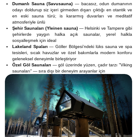
Dumanlı Sauna (Savusauna)
— bacasız, odun dumanının
odayı doldurup siz içeri girmeden dışarı çıktığı en otantik ve
en eski sauna türü; is kararmış duvarları ve meditatif
atmosferiyle ünlü
Şehir Saunaları (Yleinen sauna)
— Helsinki ve Tampere gibi
şehirlerde yaygın halka açık saunalar, yerel halkla
sosyalleşmek için ideal
Lakeland Spaları
— Göller Bölgesi'ndeki lüks sauna ve spa
tesisleri, sıcak havuzlar ve özel bakımlarla modern konforu
geleneksel deneyimle birleştiriyor
Özel Göl Saunaları
— göl üzerinde yüzen, çadır tarzı "Viking
saunaları" — sıra dışı bir deneyim arayanlar için