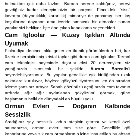
bulmaktan çok daha fazlası. Burada nerede kaldığınız, nereyi
gezdiğiniz kadar deneyiminizin bir parçası. Fince'deki "sisu"
kavramı (dayanıklılık, kararlılık) mimariye de yansımış: sert kış
koşullarına dayanan ama içeride sımsıcak bir atmosfer sunan
yapılar sizi bekliyor. İşte öne çıkan konaklama seçenekleri.
Cam Igloolar — Kuzey Işıkları Altında
Uyumak
Finlandiya denince akla gelen en ikonik görüntülerden biri, kar
üzerine serpiştirilmiş kristal toplar gibi duran cam igloolar. Termal
cam teknolojisi sayesinde dışarısı eksi 20 dereceyken siz
yatağınızda sımsıcak bir şekilde
Aurora Borealis
'i
seyredebiliyorsunuz. Bu yapılar genellikle ışık kirliliğinden uzak
noktalara kuruluyor, böylece gökyüzü tiyatrosunu en ön sıradan
izleme şansınız artıyor. Sabah gözünüzü açtığınızda cam tavanın
ardında ağır ağır aydınlanan gökyüzünü görmek, güne
başlamanın belki de dünyadaki en büyülü yolu.
Orman Evleri — Doğanın Kalbinde
Sessizlik
Aradığınız şey sessizlik, odun ateşinin çıtırtısı ve kendi özel
saunanızsa, orman evleri tam size göre. Genellikle göl
kenarlarına veya sık çam ormanlarının içine inşa edilen bu ahşap