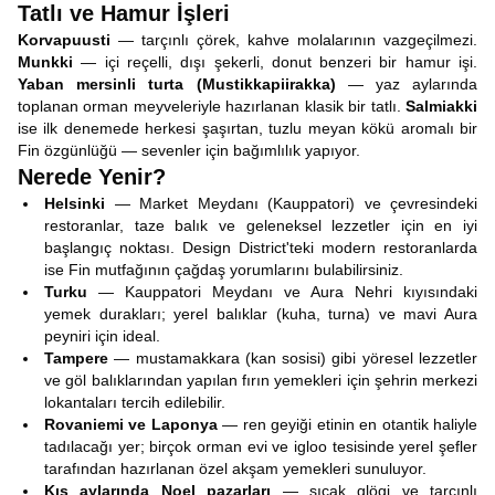
Tatlı ve Hamur İşleri
Korvapuusti
— tarçınlı çörek, kahve molalarının vazgeçilmezi.
Munkki
— içi reçelli, dışı şekerli, donut benzeri bir hamur işi.
Yaban mersinli turta (Mustikkapiirakka)
— yaz aylarında
toplanan orman meyveleriyle hazırlanan klasik bir tatlı.
Salmiakki
ise ilk denemede herkesi şaşırtan, tuzlu meyan kökü aromalı bir
Fin özgünlüğü — sevenler için bağımlılık yapıyor.
Nerede Yenir?
Helsinki
— Market Meydanı (Kauppatori) ve çevresindeki
restoranlar, taze balık ve geleneksel lezzetler için en iyi
başlangıç noktası. Design District'teki modern restoranlarda
ise Fin mutfağının çağdaş yorumlarını bulabilirsiniz.
Turku
— Kauppatori Meydanı ve Aura Nehri kıyısındaki
yemek durakları; yerel balıklar (kuha, turna) ve mavi Aura
peyniri için ideal.
Tampere
— mustamakkara (kan sosisi) gibi yöresel lezzetler
ve göl balıklarından yapılan fırın yemekleri için şehrin merkezi
lokantaları tercih edilebilir.
Rovaniemi ve Laponya
— ren geyiği etinin en otantik haliyle
tadılacağı yer; birçok orman evi ve igloo tesisinde yerel şefler
tarafından hazırlanan özel akşam yemekleri sunuluyor.
Kış aylarında Noel pazarları
— sıcak glögi ve tarçınlı