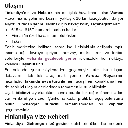
Ulaşım
Finlandiya'nın ve
Helsinki
'nin en işlek havalimanı olan
Vantaa
Havalimanı
, şehir merkezinin yaklaşık 20 km kuzeybatısında yer
alıyor. Buradan şehre ulaşmak için birkaç kolay seçeneğiniz var:
615 ve 615T numaralı otobüs hatları
Finnair'in özel havalimanı otobüsleri
Taksi
Şehir merkezine indikten sonra ise Helsinki'nin gelişmiş toplu
taşıma ağı devreye giriyor: tramvay, metro, tren ve feribot
seferleriyle
Helsinki gezilecek yerler
listenizdeki her noktaya
kolayca ulaşabilirsiniz.
Bu noktada şunu söylemeden geçemeyiz: tüm bu ulaşım
detaylarını tek tek araştırmak yerine,
Avrupa Rüyası
'nın
hazırladığı
İskandinavya turu
ile hem uçuş hem konaklama hem
de şehir içi ulaşım dertlerinden tamamen kurtulabilirsiniz.
Uçak biletinizi ayarladıktan sonra sırada bir diğer önemli adım
var:
Finlandiya vizesi
. Çünkü ne kadar pratik bir uçuş bulursanız
bulun, Schengen sürecini tamamlamadan bu kapıdan
geçemezsiniz.
Finlandiya Vize Rehberi
Finlandiya,
Schengen bölgesi
ne dahil bir ülke. Bu nedenle