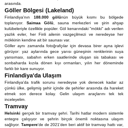
arasında.
Göller Bölgesi (Lakeland)
Finlandiya'nın
188.000 gölü
nün büyük kısmı bu bölgede
toplanıyor.
Saimaa Gölü
, sauna merkezleri ve şirin ahşap
kulübeleriyle özellikle popüler. Göl kenarındaki "mökki" adı verilen
yazlık evler, her Finli ailenin vazgeçilmezi ve neredeyse her
mökkinin kendine ait bir saunası var.
Göller aynı zamanda fotoğrafçılar için devasa birer ayna işlevi
görüyor: yaz aylarında gece yarısı güneşinin renklerinin suya
yansıması, sabahın erken saatlerinde oluşan sis tabakası ve
sonbaharda kızıla dönen kıyı ormanları, yılın her döneminde
farklı bir kare sunuyor.
Finlandiya'da Ulaşım
Finlandiya'da trafik sorunu neredeyse yok denecek kadar az
çünkü ülke, gelişmiş şehir içinde de şehirler arasında da hareket
etmek son derece kolay. Gelin ulaşım araçlarını tek tek
inceleyelim.
Tramvay
Helsinki
gerçek bir tramvay şehri. Tarihi hatlar modern sistemle
entegre çalışıyor ve şehrin birçok önemli noktasına ulaşım
sağlıyor.
Tampere
'de de 2021'den beri aktif bir tramvay hattı var,