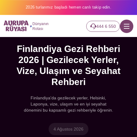
2026 turlarımız başladı hemen canlı takip edin.
Dünyanın
444 6 550
Rotası
Finlandiya Gezi Rehberi
2026 | Gezilecek Yerler,
Vize, Ulaşım ve Seyahat
Rehberi
Finlandiya'da gezilecek yerler, Helsinki,
Laponya, vize, ulaşım ve en iyi seyahat
dönemini bu kapsamlı gezi rehberiyle öğrenin.
4 Ağustos 2026