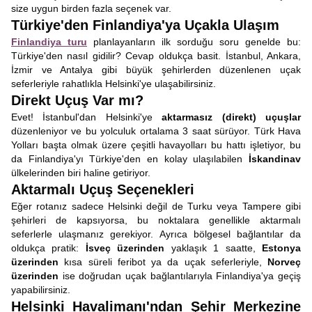
size uygun birden fazla seçenek var.
Türkiye'den Finlandiya'ya Uçakla Ulaşım
Finlandiya turu
planlayanların ilk sorduğu soru genelde bu:
Türkiye'den nasıl gidilir? Cevap oldukça basit. İstanbul, Ankara,
İzmir ve Antalya gibi büyük şehirlerden düzenlenen uçak
seferleriyle rahatlıkla Helsinki'ye ulaşabilirsiniz.
Direkt Uçuş Var mı?
Evet! İstanbul'dan Helsinki'ye
aktarmasız (direkt) uçuşlar
düzenleniyor ve bu yolculuk ortalama 3 saat sürüyor. Türk Hava
Yolları başta olmak üzere çeşitli havayolları bu hattı işletiyor, bu
da Finlandiya'yı Türkiye'den en kolay ulaşılabilen
İskandinav
ülkelerinden biri haline getiriyor.
Aktarmalı Uçuş Seçenekleri
Eğer rotanız sadece Helsinki değil de Turku veya Tampere gibi
şehirleri de kapsıyorsa, bu noktalara genellikle aktarmalı
seferlerle ulaşmanız gerekiyor. Ayrıca bölgesel bağlantılar da
oldukça pratik:
İsveç üzerinden
yaklaşık 1 saatte,
Estonya
üzerinden
kısa süreli feribot ya da uçak seferleriyle,
Norveç
üzerinden
ise doğrudan uçak bağlantılarıyla Finlandiya'ya geçiş
yapabilirsiniz.
Helsinki Havalimanı'ndan Şehir Merkezine