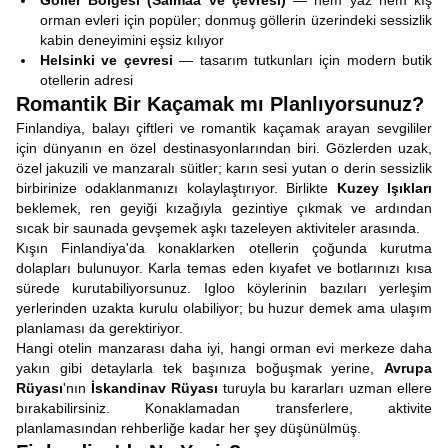
Göller Bölgesi (Saimaa ve çevresi)
— hem yaz hem kış
orman evleri için popüler; donmuş göllerin üzerindeki sessizlik
kabin deneyimini eşsiz kılıyor
Helsinki ve çevresi
— tasarım tutkunları için modern butik
otellerin adresi
Romantik Bir Kaçamak mı Planlıyorsunuz?
Finlandiya, balayı çiftleri ve romantik kaçamak arayan sevgililer
için dünyanın en özel destinasyonlarından biri. Gözlerden uzak,
özel jakuzili ve manzaralı süitler; karın sesi yutan o derin sessizlik
birbirinize odaklanmanızı kolaylaştırıyor. Birlikte
Kuzey Işıkları
beklemek, ren geyiği kızağıyla gezintiye çıkmak ve ardından
sıcak bir saunada gevşemek aşkı tazeleyen aktiviteler arasında.
Kışın Finlandiya'da konaklarken otellerin çoğunda kurutma
dolapları bulunuyor. Karla temas eden kıyafet ve botlarınızı kısa
sürede kurutabiliyorsunuz. Igloo köylerinin bazıları yerleşim
yerlerinden uzakta kurulu olabiliyor; bu huzur demek ama ulaşım
planlaması da gerektiriyor.
Hangi otelin manzarası daha iyi, hangi orman evi merkeze daha
yakın gibi detaylarla tek başınıza boğuşmak yerine,
Avrupa
Rüyası
'nın
İskandinav Rüyası
turuyla bu kararları uzman ellere
bırakabilirsiniz. Konaklamadan transferlere, aktivite
planlamasından rehberliğe kadar her şey düşünülmüş.