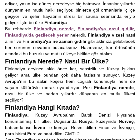
ediyor, yazın ise güneş neredeyse hiç batmıyor. İnsanlar yıllardır
dünyanın en mutlu halkı seçiliyor, binlerce göl ormanlarla iç içe
geçiyor ve şehir hayatının stresi bir sauna seansında eriyip
gidiyor. İşte bu ülke
Finlandiya
.
Bu rehberde
Finlandiya nerede
,
Finlandiya'ya nasıl gidilir
,
Finlandiya'da gezilecek yerler
nelerdir,
Finlandiya vizesi
nasıl
alınır ve
Finlandiya'ya ne zaman gidilir
gibi aklınıza gelebilecek
her sorunun cevabını bulacaksınız. Hazırsanız, kar örtüsünün
altındaki bu huzurlu ve mutlu ülkeye birlikte göz atalım.
Finlandiya Nerede? Nasıl Bir Ülke?
Finlandiya deyince akla önce kar, sessizlik ve Kuzey Işıkları
geliyor ama ülke bundan çok daha fazlasını sunuyor. Kuzey
Avrupa'nın bu sakin köşesi hem coğrafi konumuyla hem de
yaşam kültürüyle merak uyandırıyor. Peki
Finlandiya nerede
,
nasıl bir ülke ve neden yıllardır dünyanın en mutlu ülkesi
seçiliyor?
Finlandiya Hangi Kıtada?
Finlandiya
, Kuzey Avrupa'nın Baltık Denizi kıyısında
konumlanmış bir ülke. Doğusunda
Rusya
, kuzeyinde
Norveç
,
batısında ise
İsveç
ile komşu. Resmi dilleri Fince ve İsveççe,
para birimi Euro ve saat dilimi GMT+2.