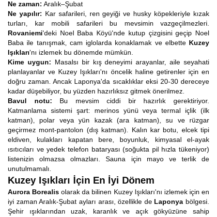
Ne zaman:
Aralık–Şubat
Ne yapılır:
Kar safarileri, ren geyiği ve husky köpekleriyle kızak
turları, kar mobili safarileri bu mevsimin vazgeçilmezleri.
Rovaniemi
'deki Noel Baba Köyü'nde kutup çizgisini geçip Noel
Baba ile tanışmak, cam iglolarda konaklamak ve elbette
Kuzey
Işıkları
'nı izlemek bu dönemde mümkün.
Kime uygun:
Masalsı bir kış deneyimi arayanlar, aile seyahati
planlayanlar ve Kuzey Işıkları'nı öncelik haline getirenler için en
doğru zaman. Ancak Laponya'da sıcaklıklar eksi 20-30 dereceye
kadar düşebiliyor, bu yüzden hazırlıksız gitmek önerilmez.
Bavul notu:
Bu mevsim ciddi bir hazırlık gerektiriyor.
Katmanlama sistemi şart: merinos yünü veya termal içlik (ilk
katman), polar veya yün kazak (ara katman), su ve rüzgar
geçirmez mont-pantolon (dış katman). Kalın kar botu, elcek tipi
eldiven, kulakları kapatan bere, boyunluk, kimyasal el-ayak
ısıtıcıları ve yedek telefon bataryası (soğukta pil hızla tükeniyor)
listenizin olmazsa olmazları. Sauna için mayo ve terlik de
unutulmamalı.
Kuzey Işıkları İçin En İyi Dönem
Aurora Borealis
olarak da bilinen Kuzey Işıkları'nı izlemek için en
iyi zaman Aralık-Şubat ayları arası, özellikle de
Laponya
bölgesi.
Şehir ışıklarından uzak, karanlık ve açık gökyüzüne sahip