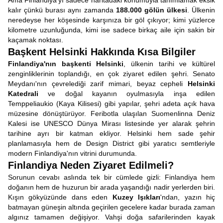
Ama Finlandiya'yı sadece haritadaki konumuyla tanımlamak eksik
kalır çünkü burası aynı zamanda
188.000 gölün ülkesi
. Ülkenin
neredeyse her köşesinde karşınıza bir göl çıkıyor; kimi yüzlerce
kilometre uzunluğunda, kimi ise sadece birkaç aile için sakin bir
kaçamak noktası.
Başkent Helsinki Hakkında Kısa Bilgiler
Finlandiya'nın başkenti
Helsinki
, ülkenin tarihi ve kültürel
zenginliklerinin toplandığı, en çok ziyaret edilen şehri. Senato
Meydanı'nın çevrelediği zarif mimari, beyaz cepheli
Helsinki
Katedrali
ve doğal kayanın oyulmasıyla inşa edilen
Temppeliaukio (Kaya Kilisesi) gibi yapılar, şehri adeta açık hava
müzesine dönüştürüyor. Feribotla ulaşılan Suomenlinna Deniz
Kalesi ise UNESCO Dünya Mirası listesinde yer alarak şehrin
tarihine ayrı bir katman ekliyor. Helsinki hem sade şehir
planlamasıyla hem de Design District gibi yaratıcı semtleriyle
modern Finlandiya'nın vitrini durumunda.
Finlandiya Neden Ziyaret Edilmeli?
Sorunun cevabı aslında tek bir cümlede gizli: Finlandiya hem
doğanın hem de huzurun bir arada yaşandığı nadir yerlerden biri.
Kışın gökyüzünde dans eden
Kuzey Işıkları
'ndan, yazın hiç
batmayan güneşin altında geçirilen gecelere kadar burada zaman
algınız tamamen değişiyor. Vahşi doğa safarilerinden kayak