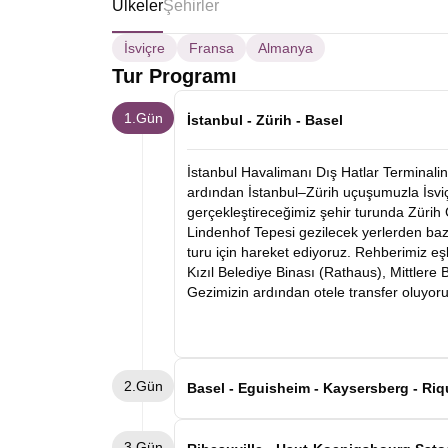
Ülkeler
Şehirler
İsviçre
Fransa
Almanya
Tur Programı
1.Gün
İstanbul - Zürih - Basel
İstanbul Havalimanı Dış Hatlar Terminalin
ardından İstanbul–Zürih uçuşumuzla İsviçr
gerçekleştireceğimiz şehir turunda Zürih
Lindenhof Tepesi gezilecek yerlerden baz
turu için hareket ediyoruz. Rehberimiz eş
Kızıl Belediye Binası (Rathaus), Mittlere
Gezimizin ardından otele transfer oluyor
2.Gün
Basel - Eguisheim - Kaysersberg - Riq
Kahvaltının ardından Basel otelimizden a
3.Gün