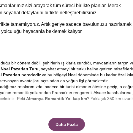
manlarımız sizi arayarak tüm süreci birlikte planlar. Merak
n seyahat detaylarını birlikte netleştirebilirsiniz.
birlikte tamamlıyoruz. Artık geriye sadece bavulunuzu hazırlamak
 yolculuğu heyecanla beklemek kalıyor.
ğu bir dönem değil, şehirlerin ışıklarla ısındığı, meydanların tarçın v
Noel Pazarları Turu
, seyahat etmeyi bir tutku haline getiren misafirle
l Pazarları nerededir
ve bu bölgeyi Noel döneminde bu kadar özel kıl
ervasyon avantajları açısından da yoğun ilgi görmektedir.
guladığımız rotalarımızda, sadece bir turist olmanın ötesine geçip, o coğ
a’nın romantik yollarından Fransa’nın rengarenk Alsace kasabalarına, 
ceksiniz. Peki
Almanya Romantik Yol kaç km
? Yaklaşık 350 km uzunl
n güçlü imge, şüphesiz ki meydanları süsleyen ışıltılı pazarlardır.
Noel P
? El yapımı ahşap oyuncaklar, cam üfleme süsler, yerel kurabiyeler ve ge
Daha Fazla
lan bu pazarlar, yerel halkın sosyalleştiği, sıcak şarap içip ayaküstü 