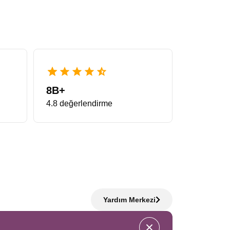
 standartların çok ötesinde bir deneyim vadeder. Bu
inde gezginler minimum zamanda maksimum yeri görme
hızla dolduğu için önerimiz, planlamayı erkenden
lmanya Noel Pazarları Turu
eşsiz bir fırsattır.
r. Sabah Almanya’da sosis ve pretzel tadarken,
8B+
Pazarları Turu
arayanların en çok tercih ettiği
4.8 değerlendirme
balarıdır. Bu rotada karşılaşılan yarı ahşap evler,
erelerden sarkan oyuncak ayılar bölge halkının
film seti görünümündedir.
Strasbourg Colmar Noel
esine giren kasabalar bu turun en özel parçalarıdır.
Yardım Merkezi
 şehrin kalbidir. Katedralin ihtişamı ile pazarın
’in zarif mimarisi, Colmar’ın masalsı havası ve