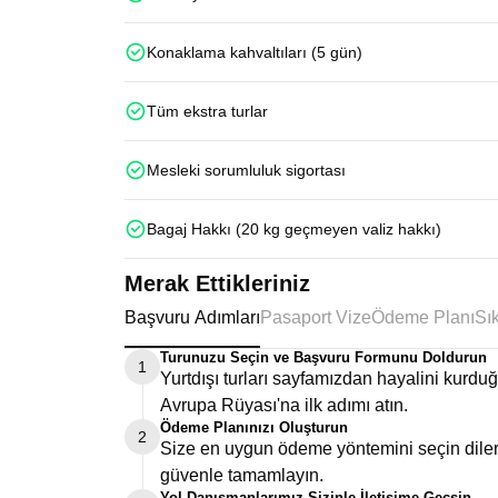
Konaklama kahvaltıları (5 gün)
Tüm ekstra turlar
Mesleki sorumluluk sigortası
Bagaj Hakkı (20 kg geçmeyen valiz hakkı)
Merak Ettikleriniz
Başvuru Adımları
Pasaport Vize
Ödeme Planı
Turunuzu Seçin ve Başvuru Formunu Doldurun
1
Yurtdışı turları sayfamızdan hayalini kurd
Avrupa Rüyası'na ilk adımı atın.
Ödeme Planınızı Oluşturun
2
Size en uygun ödeme yöntemini seçin dilers
güvenle tamamlayın.
Yol Danışmanlarımız Sizinle İletişime Geçsin