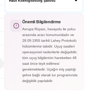
ardında Orta Çağdan kalma tarihi
Haut Koenigsbourg Şatosu
fotoğraf karesi gibidir.
yapılarıyla masalsı bir güzelliğe sahip;
Almanya’nın en güzel şehirlerinden
Fransa’nın Orta Çağ kalelerinden Haut
Heidelberg Almanya’nın o soğuk şehir
Koenigsbourg Alsace vadisini ayaklarınız
görüntüsünün yanında cıvıl cıvıl
altına serecek. Savaşlarda kullanılan aletler,
Önemli Bilgilendirme
atmosferiyle sizleri bekliyor.
silahlar, cephanelikler, imparatorların odaları
Avrupa Rüyası, havayolu ile yolcu
ve eşsiz süslemelerle kaplı tavanları
arasında aracı konumundadır ve
gördükçe bu tarihi yolculuk hiç bitmesin
28.09.1955 tarihli Lahey Protokolü
istiyorsunuz. Haut-Koenigsbourg
Şatosu’nun içerisini gezmek isterseniz
hükümlerine tabidir. Uçuş saatleri
biletinizi alarak gezebileceksiniz.
operasyonel nedenlerle değişebilir;
tüm uçuş bilgilerinin hareketten 48
saat önce teyit edilmesi
gerekmektedir. Uçağın iniş yaptığı
şehre bağlı olarak tur programında
değişiklik yapılabilir.