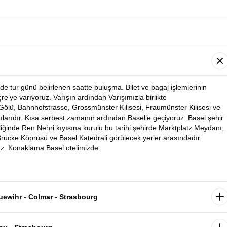
de tur günü belirlenen saatte buluşma. Bilet ve bagaj işlemlerinin
e’ye varıyoruz. Varışın ardından Varışımızla birlikte
 Gölü, Bahnhofstrasse, Grossmünster Kilisesi, Fraumünster Kilisesi ve
ılarıdır. Kısa serbest zamanın ardından Basel’e geçiyoruz. Basel şehir
liğinde Ren Nehri kıyısına kurulu bu tarihi şehirde Marktplatz Meydanı,
 Brücke Köprüsü ve Basel Katedrali görülecek yerler arasındadır.
uz. Konaklama Basel otelimizde.
uewihr - Colmar - Strasbourg
yrılıyoruz. Dünyaca ünlü şarap yolunun en güzel kasabalarını