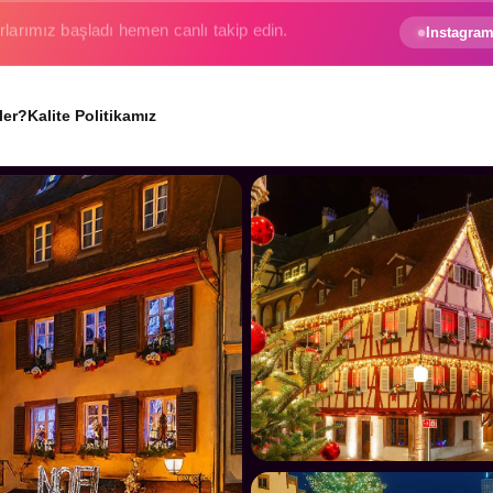
e gezginin hayali gerçek oluyor.
Instagram
ler?
Kalite Politikamız