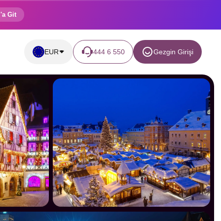
'a Git
EUR
444 6 550
Gezgin Girişi