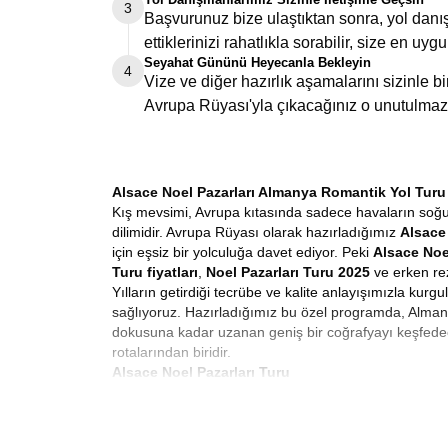
3
Başvurunuz bize ulaştıktan sonra, yol danış
ettiklerinizi rahatlıkla sorabilir, size en uygu
Seyahat Gününü Heyecanla Bekleyin
4
Vize ve diğer hazırlık aşamalarını sizinle 
Avrupa Rüyası'yla çıkacağınız o unutulmaz
Alsace Noel Pazarları Almanya Romantik Yol Turu
Kış mevsimi, Avrupa kıtasında sadece havaların soğudu
dilimidir. Avrupa Rüyası olarak hazırladığımız
Alsace 
için eşsiz bir yolculuğa davet ediyor. Peki
Alsace Noe
Turu fiyatları
,
Noel Pazarları Turu 2025
ve erken rez
Yılların getirdiği tecrübe ve kalite anlayışımızla kur
sağlıyoruz. Hazırladığımız bu özel programda, Almany
dokusuna kadar uzanan geniş bir coğrafyayı keşfede
rotalarından biridir.
Alsace Noel Pazarları Turu
Avrupa’da kış turizmi denildiğinde akla gelen ilk ve e
alışveriş gezisi değildir. Noel pazarlarında ne alınır
ayı boyunca Avrupa’nın neredeyse her kasabasında kuru