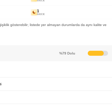
GECE
1
GECE
ğişiklik gösterebilir; listede yer almayan durumlarda da aynı kalite ve
%79 Dolu
i