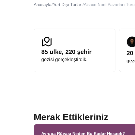
donatılmış dev çam ağaçlarının gölgesinde yapılan yür
Anasayfa
/
Yurt Dışı Turları
/
Alsace Noel Pazarları Turu
Avrupa Rüyası Yılbaşı Noel Turu
Sektördeki farkını her zaman ortaya koyan bir organi
turda
ekstra turlar dahil
,
single farkı yok
, sürpriz 
imkanı bulurken, keyifli ve akıcı bir deneyimin tadını ç
yapmanızdır.
Fransa Almanya Noel Pazarları Turu
İki dev kültürün, Alman ve Fransız geleneklerinin Re
Almanya tarafında daha gotik ve baharat kokulu bir h
85
ülke,
220
şehir
20
öğleden sonra Fransa’da makaron ve krep yeme deney
gezisi gerçekleştirdik.
gezg
kombinasyondur.
Alsace & Almanya Kasabaları Turu
Masalların gerçeğe dönüştüğü yer neresidir diye sorul
dik çatıları ve renkli cepheleriyle fotoğraf tutkunlar
geleneğe verdiği önemi gösterir.
Noel Pazarları Alsace Colmar Turu
Alsace bölgesinin incisi Colmar, bu turun en çok fotoğ
Pazarı Turu
arayan birçok gezginin ilk tercih ettiği yer
Alsace bölgesi sadece Colmar ve Strasbourg’dan ibaret
Merak Ettikleriniz
Noel döneminde süslemeler, sıcak çikolata kokuları v
Strasbourg, “Noel’in Başkenti” unvanını 1570 yılından 
parlak ışıkları birleştiğinde unutulmaz bir görüntü orta
Avrupa Rüyası Neden Bu Kadar Hesaplı?
Üç farklı ülkenin kesişim noktasında bulunan bu bölge, 