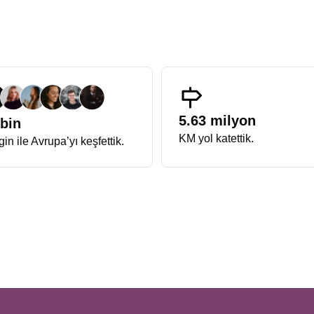
üyüşler, kışın soğuğuna inat iç ısıtan bir deneyim sunar.
zasyon anlayışıyla hazırlanan Avrupa Rüyası Noel Turu, katılımcılarına
masraflara yer yoktur. Programın titizlikle hazırlanmış içeriği sayes
ıkarırlar.
Tarih ve kontenjan bilgisi
, erken rezervasyon dönemlerinde 
n Nehri kıyısında nasıl harmanlandığını görmek isteyenler için
Fransa A
ava hakimken, Alsace tarafında zarafet, estetik ve gastronomi öne çıka
5.63 milyon
 bin
imi bu turun en keyifli yanıdır. Aynı zamanda
Almanya Fransa Noel 
KM yol katettik.
in ile Avrupa’yı keşfettik.
sa, verilecek cevap kesinlikle Alsace bölgesi ve Almanya’nın güney kasa
ının vazgeçilmezidir. Süslemeler, hareketli vitrinler ve Noel zamanı penc
raflanan durağıdır. Işıklarla süslü kanallar ve meydanlarıyla adeta bir 
 burasıdır.
 değildir. Riquewihr ve Eguisheim gibi Fransa’nın En Güzel Köyleri list
e samimi atmosfer bu bölgeyi benzersiz kılar.
beri korur. Avrupa’nın en eski pazarlarından biri olan Christkindelsmärik,
ya çıkar.
kültürel çeşitliliği en güçlü şekilde hissettiren rotalardan biridir. Basel