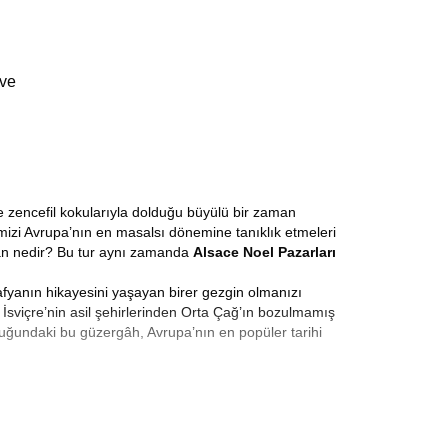
 ve
e zencefil kokularıyla dolduğu büyülü bir zaman
rimizi Avrupa’nın en masalsı dönemine tanıklık etmeleri
an nedir? Bu tur aynı zamanda
Alsace Noel Pazarları
rafyanın hikayesini yaşayan birer gezgin olmanızı
İsviçre’nin asil şehirlerinden Orta Çağ’ın bozulmamış
uğundaki bu güzergâh, Avrupa’nın en popüler tarihi
azarları Turu
, sadece hediyelik eşya satın alınan bir
leneksel Noel kupaları en öne çıkan ürünlerdir. Aralık
sohbet ettiği yaşayan mekanlardır. Işıklarla