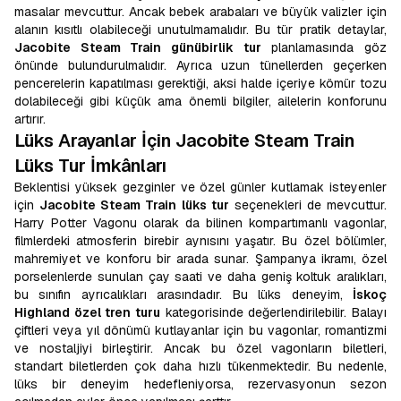
masalar mevcuttur. Ancak bebek arabaları ve büyük valizler için
alanın kısıtlı olabileceği unutulmamalıdır. Bu tür pratik detaylar,
Jacobite Steam Train günübirlik tur
planlamasında göz
önünde bulundurulmalıdır. Ayrıca uzun tünellerden geçerken
pencerelerin kapatılması gerektiği, aksi halde içeriye kömür tozu
dolabileceği gibi küçük ama önemli bilgiler, ailelerin konforunu
artırır.
Lüks Arayanlar İçin Jacobite Steam Train
Lüks Tur İmkânları
Beklentisi yüksek gezginler ve özel günler kutlamak isteyenler
için
Jacobite Steam Train lüks tur
seçenekleri de mevcuttur.
Harry Potter Vagonu olarak da bilinen kompartımanlı vagonlar,
filmlerdeki atmosferin birebir aynısını yaşatır. Bu özel bölümler,
mahremiyet ve konforu bir arada sunar. Şampanya ikramı, özel
porselenlerde sunulan çay saati ve daha geniş koltuk aralıkları,
bu sınıfın ayrıcalıkları arasındadır. Bu lüks deneyim,
İskoç
Highland özel tren turu
kategorisinde değerlendirilebilir. Balayı
çiftleri veya yıl dönümü kutlayanlar için bu vagonlar, romantizmi
ve nostaljiyi birleştirir. Ancak bu özel vagonların biletleri,
standart biletlerden çok daha hızlı tükenmektedir. Bu nedenle,
lüks bir deneyim hedefleniyorsa, rezervasyonun sezon