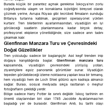
Burada küçük bir parantez açmak gerekirse İskoçya’nın zorlu
coğrafyasında ulaşım ve konaklama lojistiğini bireysel olarak
çözmek yerine, Avrupa Rüyası gibi tecrübeli firmaların sunduğu
Britanya turlarına katılmak, gezginleri operasyonel yükten
kurtarır. Tren biletlerinin ayarlanmasından, viyadüğün en iyi
görüleceği saatlerin planlanmasına kadar birçok detay,
profesyonel ekiplerce yönetildiğinde, size sadece anın tadını
çıkarmak kalır.
Glenfinnan Manzara Turu ve Çevresindeki
Doğal Güzellikler
Tren yolculuğu sadece bir başlangıçtır. Asıl keşif trenden inip
doğaya karışıldığında başlar.
Glenfinnan manzara turu
kapsamında, viyadüğün çevresindeki yürüyüş yolları,
ziyaretçilere eşsiz panoramik görüntüler sunar. Viyadüğün
tepeden görülebileceği izleme noktasına yapılan kısa bir tırmanış,
hem viyadüğü hem de Loch Shiel gölünü aynı kadraja almanızı
sağlar. Burası, sosyal medyada sıkça rastlanan o meşhur
fotoğrafların çekildiği yerdir.
Bölge sadece Harry Potter ile sınırlı değildir. İskoç tarihinin en
önemli olaylarından biri olan 1745 Jacobite Ayaklanması’nın
başladığı yer de burasıdır. Glenfinnan Anıtı, bu tarihi olayı