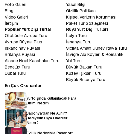
Foto Galeri
Yasal Bilgi
Blog
Gizlilik Politikası
Video Galeri
Kişisel Verilerin Korunması
İletişim
Paket Tur Sözleşmesi
Popüler Yurt Dışı Turları
Rüya Yurt Dışı Turları
Otobüsle Avrupa Turu
İtalya Turu
Avrupa Rüyası Plus
İspanya Turu
İskandinav Rüyası
Sicilya Amalfi Güney İtalya Turu
Britanya Rüyası
İsviçre Alp Köyleri & Romantik
Alsace Noel Kasabaları Turu
Yol Turu
Benelüx Turu
Büyük Balkan Turu
Dubai Turu
Kuzey Işıkları Turu
Büyük Britanya Turu
En Çok Okunanlar
Yurtdışında Kullanılacak Para
Birimi Nedir?
Japonya'dan Ne Alınır?
Hediyelik Eşya Önerileri
Neler?
Evlilik Nedeniyle Pasaport