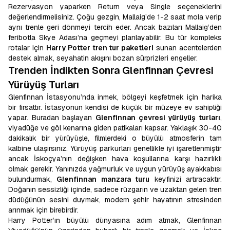
Rezervasyon yaparken Return veya Single seçeneklerini
değerlendirmelisiniz. Çoğu gezgin, Mallaig’de 1-2 saat mola verip
aynı trenle geri dönmeyi tercih eder. Ancak bazıları Mallaig’den
feribotla Skye Adası’na geçmeyi planlayabilir. Bu tür kompleks
rotalar için
Harry Potter tren tur paketleri
sunan acentelerden
destek almak, seyahatin akışını bozan sürprizleri engeller.
Trenden İndikten Sonra Glenfinnan Çevresi
Yürüyüş Turları
Glenfinnan İstasyonu’nda inmek, bölgeyi keşfetmek için harika
bir fırsattır. İstasyonun kendisi de küçük bir müzeye ev sahipliği
yapar. Buradan başlayan
Glenfinnan çevresi yürüyüş turları
,
viyadüğe ve göl kenarına giden patikaları kapsar. Yaklaşık 30-40
dakikalık bir yürüyüşle, filmlerdeki o büyülü atmosferin tam
kalbine ulaşırsınız. Yürüyüş parkurları genellikle iyi işaretlenmiştir
ancak İskoçya’nın değişken hava koşullarına karşı hazırlıklı
olmak gerekir. Yanınızda yağmurluk ve uygun yürüyüş ayakkabısı
bulundurmak,
Glenfinnan manzara turu
keyfinizi artıracaktır.
Doğanın sessizliği içinde, sadece rüzgarın ve uzaktan gelen tren
düdüğünün sesini duymak, modern şehir hayatının stresinden
arınmak için birebirdir.
Harry Potter’ın büyülü dünyasına adım atmak, Glenfinnan