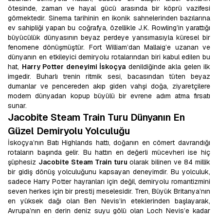
ötesinde, zaman ve hayal gücü arasında bir köprü vazifesi
görmektedir. Sinema tarihinin en ikonik sahnelerinden bazılarına
ev sahipliği yapan bu coğrafya, özellikle J.K. Rowling’in yarattığı
büyücülük dünyasının beyaz perdeye yansımasıyla küresel bir
fenomene dönüşmüştür. Fort William’dan Mallaig’e uzanan ve
dünyanın en etkileyici demiryolu rotalarından biri kabul edilen bu
hat,
Harry Potter deneyimi İskoçya
denildiğinde akla gelen ilk
imgedir. Buharlı trenin ritmik sesi, bacasından tüten beyaz
dumanlar ve pencereden akıp giden vahşi doğa, ziyaretçilere
modern dünyadan kopup büyülü bir evrene adım atma fırsatı
sunar.
Jacobite Steam Train Turu Dünyanın En
Güzel Demiryolu Yolculuğu
İskoçya’nın Batı Highlands hattı, doğanın en cömert davrandığı
rotaların başında gelir. Bu hattın en değerli mücevheri ise hiç
şüphesiz
Jacobite Steam Train turu
olarak bilinen ve 84 millik
bir gidiş dönüş yolculuğunu kapsayan deneyimdir. Bu yolculuk,
sadece Harry Potter hayranları için değil, demiryolu romantizmini
seven herkes için bir prestij meselesidir. Tren, Büyük Britanya’nın
en yüksek dağı olan Ben Nevis’in eteklerinden başlayarak,
Avrupa’nın en derin deniz suyu gölü olan Loch Nevis’e kadar