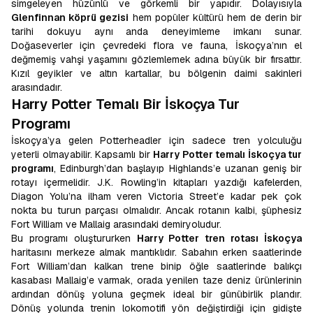
simgeleyen hüzünlü ve görkemli bir yapıdır. Dolayısıyla
Glenfinnan köprü gezisi
hem popüler kültürü hem de derin bir
tarihi dokuyu aynı anda deneyimleme imkanı sunar.
Doğaseverler için çevredeki flora ve fauna, İskoçya’nın el
değmemiş vahşi yaşamını gözlemlemek adına büyük bir fırsattır.
Kızıl geyikler ve altın kartallar, bu bölgenin daimi sakinleri
arasındadır.
Harry Potter Temalı Bir İskoçya Tur
Programı
İskoçya’ya gelen Potterheadler için sadece tren yolculuğu
yeterli olmayabilir. Kapsamlı bir
Harry Potter temalı İskoçya tur
programı
, Edinburgh’dan başlayıp Highlands’e uzanan geniş bir
rotayı içermelidir. J.K. Rowling’in kitapları yazdığı kafelerden,
Diagon Yolu’na ilham veren Victoria Street’e kadar pek çok
nokta bu turun parçası olmalıdır. Ancak rotanın kalbi, şüphesiz
Fort William ve Mallaig arasındaki demiryoludur.
Bu programı oluştururken
Harry Potter tren rotası İskoçya
haritasını merkeze almak mantıklıdır. Sabahın erken saatlerinde
Fort William’dan kalkan trene binip öğle saatlerinde balıkçı
kasabası Mallaig’e varmak, orada yenilen taze deniz ürünlerinin
ardından dönüş yoluna geçmek ideal bir günübirlik plandır.
Dönüş yolunda trenin lokomotifi yön değiştirdiği için gidişte