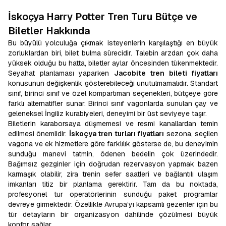
İskoçya Harry Potter Tren Turu Bütçe ve
Biletler Hakkında
Bu büyülü yolculuğa çıkmak isteyenlerin karşılaştığı en büyük
zorluklardan biri, bilet bulma sürecidir. Talebin arzdan çok daha
yüksek olduğu bu hatta, biletler aylar öncesinden tükenmektedir.
Seyahat planlaması yaparken
Jacobite tren bileti fiyatları
konusunun değişkenlik gösterebileceği unutulmamalıdır. Standart
sınıf, birinci sınıf ve özel kompartıman seçenekleri, bütçeye göre
farklı alternatifler sunar. Birinci sınıf vagonlarda sunulan çay ve
geleneksel İngiliz kurabiyeleri, deneyimi bir üst seviyeye taşır.
Biletlerin karaborsaya düşmemesi ve resmi kanallardan temin
edilmesi önemlidir.
İskoçya tren turları fiyatları
sezona, seçilen
vagona ve ek hizmetlere göre farklılık gösterse de, bu deneyimin
sunduğu manevi tatmin, ödenen bedelin çok üzerindedir.
Bağımsız gezginler için doğrudan rezervasyon yapmak bazen
karmaşık olabilir, zira trenin sefer saatleri ve bağlantılı ulaşım
imkanları titiz bir planlama gerektirir. Tam da bu noktada,
profesyonel tur operatörlerinin sunduğu paket programlar
devreye girmektedir. Özellikle Avrupa’yı kapsamlı gezenler için bu
tür detayların bir organizasyon dahilinde çözülmesi büyük
konfor sağlar.