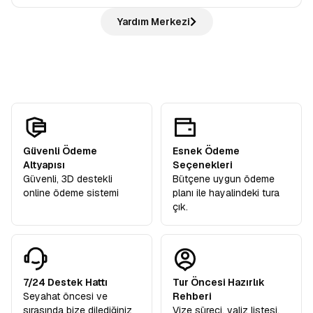
otobüste bilgilendirme yapılır, ardından rehber eşliğinde
bilmeseniz de hiç sorun değil rehberlerimiz her adımda
Hayır, ödemezsiniz. Avrupa Rüyası,
“tüm ekstra turlar
şehir turu gerçekleştirilir. Tarihi yerleri gezer,
Yardım Merkezi
yanınızda!
dahil”
anlayışıyla hareket eder ve sizden
hiçbir ekstra
rehberimizden öneriler alır ve sonrasında verilen
serbest
tur ücreti
talep etmez. Turlarımızdaki tüm ekstra geziler
zamanda
şehri kendi temponuzda deneyimleyebilirsiniz.
katılımcılarımıza hediye olarak dahildir.
Güvenli Ödeme
Esnek Ödeme
Altyapısı
Seçenekleri
Güvenli, 3D destekli
Bütçene uygun ödeme
online ödeme sistemi
planı ile hayalindeki tura
çık.
7/24 Destek Hattı
Tur Öncesi Hazırlık
Seyahat öncesi ve
Rehberi
sırasında bize dilediğiniz
Vize süreci, valiz listesi,