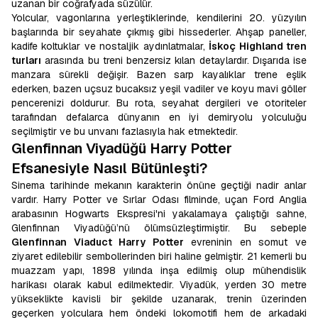
uzanan bir coğrafyada süzülür.
Yolcular, vagonlarına yerleştiklerinde, kendilerini 20. yüzyılın
başlarında bir seyahate çıkmış gibi hissederler. Ahşap paneller,
kadife koltuklar ve nostaljik aydınlatmalar,
İskoç Highland tren
turları
arasında bu treni benzersiz kılan detaylardır. Dışarıda ise
manzara sürekli değişir. Bazen sarp kayalıklar trene eşlik
ederken, bazen uçsuz bucaksız yeşil vadiler ve koyu mavi göller
pencerenizi doldurur. Bu rota, seyahat dergileri ve otoriteler
tarafından defalarca dünyanın en iyi demiryolu yolculuğu
seçilmiştir ve bu unvanı fazlasıyla hak etmektedir.
Glenfinnan Viyadüğü Harry Potter
Efsanesiyle Nasıl Bütünleşti?
Sinema tarihinde mekanın karakterin önüne geçtiği nadir anlar
vardır. Harry Potter ve Sırlar Odası filminde, uçan Ford Anglia
arabasının Hogwarts Ekspresi'ni yakalamaya çalıştığı sahne,
Glenfinnan Viyadüğü’nü ölümsüzleştirmiştir. Bu sebeple
Glenfinnan Viaduct Harry Potter
evreninin en somut ve
ziyaret edilebilir sembollerinden biri haline gelmiştir. 21 kemerli bu
muazzam yapı, 1898 yılında inşa edilmiş olup mühendislik
harikası olarak kabul edilmektedir. Viyadük, yerden 30 metre
yükseklikte kavisli bir şekilde uzanarak, trenin üzerinden
geçerken yolculara hem öndeki lokomotifi hem de arkadaki