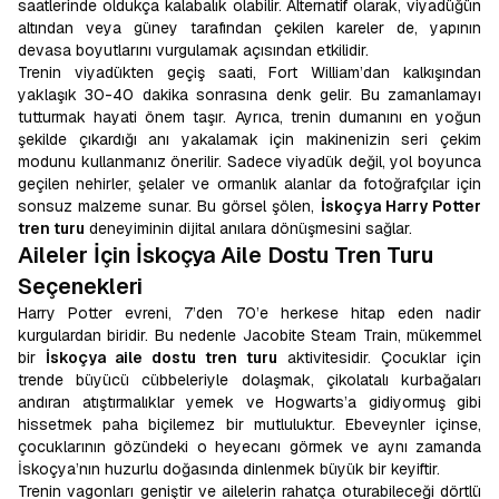
saatlerinde oldukça kalabalık olabilir. Alternatif olarak, viyadüğün
altından veya güney tarafından çekilen kareler de, yapının
devasa boyutlarını vurgulamak açısından etkilidir.
Trenin viyadükten geçiş saati, Fort William’dan kalkışından
yaklaşık 30-40 dakika sonrasına denk gelir. Bu zamanlamayı
tutturmak hayati önem taşır. Ayrıca, trenin dumanını en yoğun
şekilde çıkardığı anı yakalamak için makinenizin seri çekim
modunu kullanmanız önerilir. Sadece viyadük değil, yol boyunca
geçilen nehirler, şelaler ve ormanlık alanlar da fotoğrafçılar için
sonsuz malzeme sunar. Bu görsel şölen,
İskoçya Harry Potter
tren turu
deneyiminin dijital anılara dönüşmesini sağlar.
Aileler İçin İskoçya Aile Dostu Tren Turu
Seçenekleri
Harry Potter evreni, 7’den 70’e herkese hitap eden nadir
kurgulardan biridir. Bu nedenle Jacobite Steam Train, mükemmel
bir
İskoçya aile dostu tren turu
aktivitesidir. Çocuklar için
trende büyücü cübbeleriyle dolaşmak, çikolatalı kurbağaları
andıran atıştırmalıklar yemek ve Hogwarts’a gidiyormuş gibi
hissetmek paha biçilemez bir mutluluktur. Ebeveynler içinse,
çocuklarının gözündeki o heyecanı görmek ve aynı zamanda
İskoçya’nın huzurlu doğasında dinlenmek büyük bir keyiftir.
Trenin vagonları geniştir ve ailelerin rahatça oturabileceği dörtlü