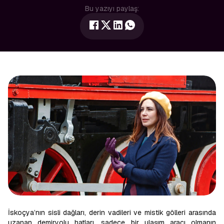
Bu yazıyı paylaş:
İskoçya’nın sisli dağları, derin vadileri ve mistik gölleri arasında
uzanan demiryolu hatları, sadece bir ulaşım aracı olmanın