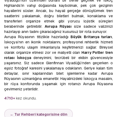
Viyadüğü’nün üzerinden buharlı bir trenle geçmek ve İskoç
Highlands’in vahşi doğasında kaybolmak, pek çok gezginin
hayallerini süsler. Ancak, bu hayali gerçeğe dönüştürmek tren
saatlerini yakalamak, doğru biletleri bulmak, konaklama ve
transferleri organize etmek gibi yorucu lojistik süreçleri
beraberinde getirebilir.
Avrupa Rüyası
size sadece valizinizi
hazırlayıp anın tadını çıkaracağınız kusursuz bir rota sunuyor.
Avrupa Rüyasının titizlikle hazırladığı
Büyük Britanya turları
,
İskoçya’nın en ikonik noktalarını, profesyonel rehberlik hizmeti
ve konforlu ulaşım imkanlarıyla keşfetmenizi sağlar. Bireysel
olarak organize etmesi zor ve maliyetli olan
Harry Potter tren
rotası İskoçya
deneyimini, tecrübeli bir ekibin güvencesiyle
yaşarsınız. Siz sadece Glenfinnan Viyadüğü’nden geçerken o
eşsiz fotoğraf karesini yakalamaya odaklanın. Geriye kalan tüm
detaylar, sınır kapılarından bilet işlemlerine kadar Avrupa
Rüyasının uzmanlığına emanettir. Hayalinizdeki İskoçya masalını,
bir rüya konforunda yaşamak için rotanızı Avrupa Rüyasına
çevirmeniz yeterlidir.
4710+
kez okundu.
← Tur Rehberi kategorisine dön