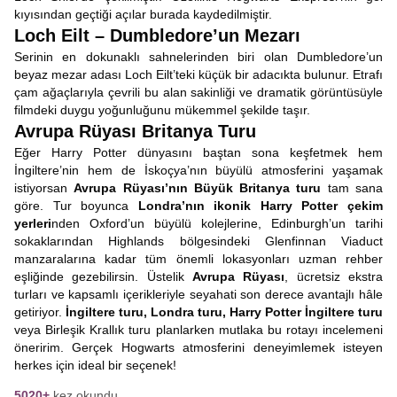
kıyısından geçtiği açılar burada kaydedilmiştir.
Loch Eilt – Dumbledore’un Mezarı
Serinin en dokunaklı sahnelerinden biri olan Dumbledore’un
beyaz mezar adası Loch Eilt’teki küçük bir adacıkta bulunur. Etrafı
çam ağaçlarıyla çevrili bu alan sakinliği ve dramatik görüntüsüyle
filmdeki duygu yoğunluğunu mükemmel şekilde taşır.
Avrupa Rüyası Britanya Turu
Eğer Harry Potter dünyasını baştan sona keşfetmek hem
İngiltere’nin hem de İskoçya’nın büyülü atmosferini yaşamak
istiyorsan
Avrupa Rüyası’nın Büyük Britanya turu
tam sana
göre. Tur boyunca
Londra’nın ikonik Harry Potter çekim
yerleri
nden Oxford’un büyülü kolejlerine, Edinburgh’un tarihi
sokaklarından Highlands bölgesindeki Glenfinnan Viaduct
manzaralarına kadar tüm önemli lokasyonları uzman rehber
eşliğinde gezebilirsin. Üstelik
Avrupa Rüyası
, ücretsiz ekstra
turları ve kapsamlı içerikleriyle seyahati son derece avantajlı hâle
getiriyor.
İngiltere turu, Londra turu, Harry Potter İngiltere turu
veya Birleşik Krallık turu planlarken mutlaka bu rotayı incelemeni
öneririm. Gerçek Hogwarts atmosferini deneyimlemek isteyen
herkes için ideal bir seçenek!
5020+
kez okundu.