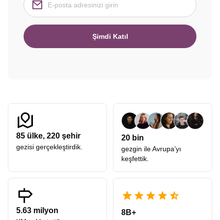
Şimdi Katıl
85
ülke,
220
şehir
20 bin
gezisi gerçekleştirdik.
gezgin ile Avrupa’yı
keşfettik.
5.63 milyon
8B+