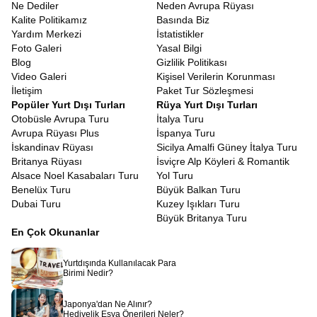
Ne Dediler
Neden Avrupa Rüyası
Kalite Politikamız
Basında Biz
Yardım Merkezi
İstatistikler
Foto Galeri
Yasal Bilgi
Blog
Gizlilik Politikası
Video Galeri
Kişisel Verilerin Korunması
İletişim
Paket Tur Sözleşmesi
Popüler Yurt Dışı Turları
Rüya Yurt Dışı Turları
Otobüsle Avrupa Turu
İtalya Turu
Avrupa Rüyası Plus
İspanya Turu
İskandinav Rüyası
Sicilya Amalfi Güney İtalya Turu
Britanya Rüyası
İsviçre Alp Köyleri & Romantik
Alsace Noel Kasabaları Turu
Yol Turu
Benelüx Turu
Büyük Balkan Turu
Dubai Turu
Kuzey Işıkları Turu
Büyük Britanya Turu
En Çok Okunanlar
Yurtdışında Kullanılacak Para
Birimi Nedir?
Japonya'dan Ne Alınır?
Hediyelik Eşya Önerileri Neler?