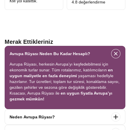
KM yol katettik.
4.8 değerlendirme
Merak Ettikleriniz
Avrupa Rüyası Neden Bu Kadar Hesaplı?
Avrupa Rüyası, herkesin Avrupa’yı keşfedebilmesi için
ekonomik turlar sunar. Tüm rotalarımız, katılımcıların
en
uygun maliyetle en fazla deneyimi
yaşaması hedefiyle
hazırlanır. Tur ücretleri; toplam tur süresi, konaklama sayısı,
gezilen şehirler ve sezona göre değişiklik gösterebilir.
Kısacası, Avrupa Rüyası ile
en uygun fiyatla Avrupa’yı
gezmek mümkün!
Neden Avrupa Rüyası?
Avrupa Rüyası ile ekonomik bir şekilde
tek seferde birçok