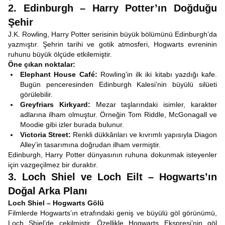
2. Edinburgh – Harry Potter’ın Doğduğu
Şehir
J.K. Rowling, Harry Potter serisinin büyük bölümünü Edinburgh’da
yazmıştır. Şehrin tarihi ve gotik atmosferi, Hogwarts evreninin
ruhunu büyük ölçüde etkilemiştir.
Öne çıkan noktalar:
Elephant House Café:
Rowling’in ilk iki kitabı yazdığı kafe.
Bugün penceresinden Edinburgh Kalesi’nin büyülü silüeti
görülebilir.
Greyfriars Kirkyard:
Mezar taşlarındaki isimler, karakter
adlarına ilham olmuştur. Örneğin Tom Riddle, McGonagall ve
Moodie gibi izler burada bulunur.
Victoria Street:
Renkli dükkânları ve kıvrımlı yapısıyla Diagon
Alley’in tasarımına doğrudan ilham vermiştir.
Edinburgh, Harry Potter dünyasının ruhuna dokunmak isteyenler
için vazgeçilmez bir duraktır.
3. Loch Shiel ve Loch Eilt – Hogwarts’ın
Doğal Arka Planı
Loch Shiel – Hogwarts Gölü
Filmlerde Hogwarts’ın etrafındaki geniş ve büyülü göl görünümü,
Loch Shiel’de çekilmiştir. Özellikle Hogwarts Ekspresi’nin göl