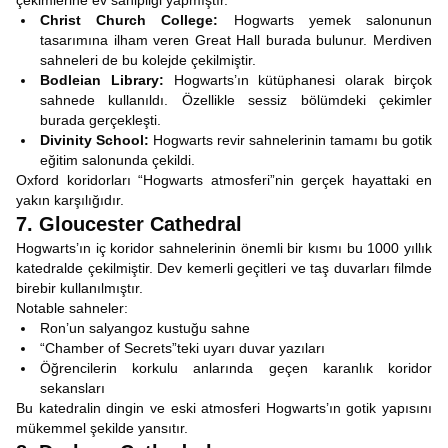
çekimlerine ev sahipliği yapmıştır.
Christ Church College:
Hogwarts yemek salonunun
tasarımına ilham veren Great Hall burada bulunur. Merdiven
sahneleri de bu kolejde çekilmiştir.
Bodleian Library:
Hogwarts’ın kütüphanesi olarak birçok
sahnede kullanıldı. Özellikle sessiz bölümdeki çekimler
burada gerçekleşti.
Divinity School:
Hogwarts revir sahnelerinin tamamı bu gotik
eğitim salonunda çekildi.
Oxford koridorları “Hogwarts atmosferi”nin gerçek hayattaki en
yakın karşılığıdır.
7. Gloucester Cathedral
Hogwarts’ın iç koridor sahnelerinin önemli bir kısmı bu 1000 yıllık
katedralde çekilmiştir. Dev kemerli geçitleri ve taş duvarları filmde
birebir kullanılmıştır.
Notable sahneler:
Ron’un salyangoz kustuğu sahne
“Chamber of Secrets”teki uyarı duvar yazıları
Öğrencilerin korkulu anlarında geçen karanlık koridor
sekansları
Bu katedralin dingin ve eski atmosferi Hogwarts’ın gotik yapısını
mükemmel şekilde yansıtır.