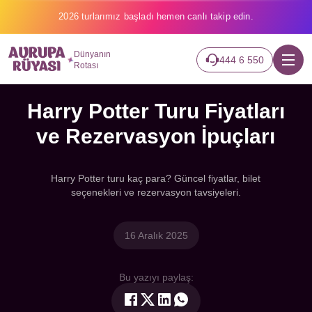
2026 turlarımız başladı hemen canlı takip edin.
Dünyanın
444 6 550
Rotası
Harry Potter Turu Fiyatları
ve Rezervasyon İpuçları
Harry Potter turu kaç para? Güncel fiyatlar, bilet
seçenekleri ve rezervasyon tavsiyeleri.
16 Aralık 2025
Bu yazıyı paylaş: