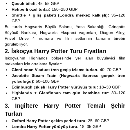
Çocuk bileti:
45–55 GBP
Rehberli özel turlar:
150–250 GBP
Shuttle + giriş paketi (Londra merkez kalkışlı):
95–120
GBP
Bu turda Hogwarts Büyük Salonu, Yasa Bakanlığı, Gringotts
Büyücü Bankası, Hogwarts Ekspresi vagonları, Diagon Alley,
Privet Drive 4 numara ve film setlerinin tamamı birebir
görülebiliyor.
2. İskoçya Harry Potter Turu Fiyatları
İskoçya’nın Highlands bölgesinde yer alan büyüleyici film
mekanları için ortalama fiyatlar:
Glenfinnan Viaduct tren geçiş izleme turları:
40–70 GBP
Jacobite Steam Train (Hogwarts Express gerçek tren
yolculuğu):
60–100 GBP
Edinburgh çıkışlı Harry Potter yürüyüş turu:
18–30 GBP
Highlands + Glenfinnan tam gün kombine tur:
80–120
GBP
3. İngiltere Harry Potter Temalı Şehir
Turları
Oxford Harry Potter çekim yerleri turu:
25–60 GBP
Londra Harry Potter yürüyüş turu:
18–35 GBP