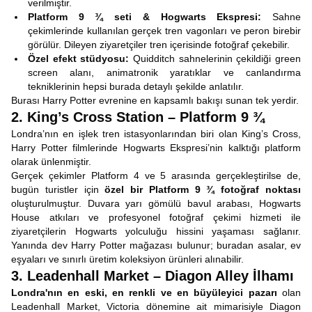
verilmiştir.
Platform 9 ¾ seti & Hogwarts Ekspresi:
Sahne
çekimlerinde kullanılan gerçek tren vagonları ve peron birebir
görülür. Dileyen ziyaretçiler tren içerisinde fotoğraf çekebilir.
Özel efekt stüdyosu:
Quidditch sahnelerinin çekildiği green
screen alanı, animatronik yaratıklar ve canlandırma
tekniklerinin hepsi burada detaylı şekilde anlatılır.
Burası Harry Potter evrenine en kapsamlı bakışı sunan tek yerdir.
2. King’s Cross Station – Platform 9 ¾
Londra’nın en işlek tren istasyonlarından biri olan King’s Cross,
Harry Potter filmlerinde Hogwarts Ekspresi’nin kalktığı platform
olarak ünlenmiştir.
Gerçek çekimler Platform 4 ve 5 arasında gerçekleştirilse de,
bugün turistler için
özel bir Platform 9 ¾ fotoğraf noktası
oluşturulmuştur. Duvara yarı gömülü bavul arabası, Hogwarts
House atkıları ve profesyonel fotoğraf çekimi hizmeti ile
ziyaretçilerin Hogwarts yolculuğu hissini yaşaması sağlanır.
Yanında dev Harry Potter mağazası bulunur; buradan asalar, ev
eşyaları ve sınırlı üretim koleksiyon ürünleri alınabilir.
3. Leadenhall Market – Diagon Alley İlhamı
Londra'nın en eski, en renkli ve en büyüleyici pazarı
olan
Leadenhall Market, Victoria dönemine ait mimarisiyle Diagon