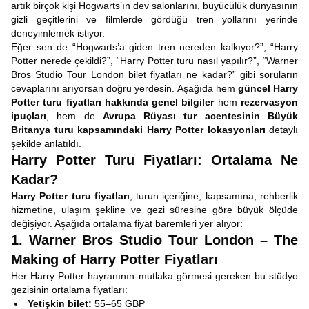
artık birçok kişi Hogwarts’ın dev salonlarını, büyücülük dünyasının
gizli geçitlerini ve filmlerde gördüğü tren yollarını yerinde
deneyimlemek istiyor.
Eğer sen de “Hogwarts’a giden tren nereden kalkıyor?”, “Harry
Potter nerede çekildi?”, “Harry Potter turu nasıl yapılır?”, “Warner
Bros Studio Tour London bilet fiyatları ne kadar?” gibi soruların
cevaplarını arıyorsan doğru yerdesin. Aşağıda hem
güncel Harry
Potter turu fiyatları hakkında genel bilgiler
hem
rezervasyon
ipuçları
, hem de
Avrupa Rüyası tur acentesinin Büyük
Britanya turu kapsamındaki Harry Potter lokasyonları
detaylı
şekilde anlatıldı.
Harry Potter Turu Fiyatları: Ortalama Ne
Kadar?
Harry Potter turu fiyatları
; turun içeriğine, kapsamına, rehberlik
hizmetine, ulaşım şekline ve gezi süresine göre büyük ölçüde
değişiyor. Aşağıda ortalama fiyat baremleri yer alıyor:
1. Warner Bros Studio Tour London – The
Making of Harry Potter Fiyatları
Her Harry Potter hayranının mutlaka görmesi gereken bu stüdyo
gezisinin ortalama fiyatları:
Yetişkin bilet:
55–65 GBP