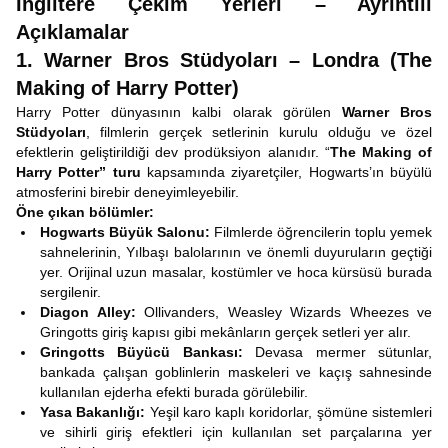
İngiltere Çekim Yerleri – Ayrıntılı
Açıklamalar
1. Warner Bros Stüdyoları – Londra (The
Making of Harry Potter)
Harry Potter dünyasının kalbi olarak görülen
Warner Bros
Stüdyoları
, filmlerin gerçek setlerinin kurulu olduğu ve özel
efektlerin geliştirildiği dev prodüksiyon alanıdır. “
The Making of
Harry Potter” turu
kapsamında ziyaretçiler, Hogwarts’ın büyülü
atmosferini birebir deneyimleyebilir.
Öne çıkan bölümler:
Hogwarts Büyük Salonu:
Filmlerde öğrencilerin toplu yemek
sahnelerinin, Yılbaşı balolarının ve önemli duyuruların geçtiği
yer. Orijinal uzun masalar, kostümler ve hoca kürsüsü burada
sergilenir.
Diagon Alley:
Ollivanders, Weasley Wizards Wheezes ve
Gringotts giriş kapısı gibi mekânların gerçek setleri yer alır.
Gringotts Büyücü Bankası:
Devasa mermer sütunlar,
bankada çalışan goblinlerin maskeleri ve kaçış sahnesinde
kullanılan ejderha efekti burada görülebilir.
Yasa Bakanlığı:
Yeşil karo kaplı koridorlar, şömüne sistemleri
ve sihirli giriş efektleri için kullanılan set parçalarına yer