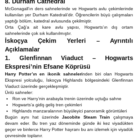
8. Durham Cathedral
McGonagall’ın ders sahnelerinde ve Hogwarts avlu çekimlerinde
kullanılan yer Durham Katedrali’dir. Öğrencilerin büyü çalışmaları
yaptığı bölüm, katedral avlusunda çekilmiştir.
Orta Çağ’a ait kare avlu yapısı, Hogwarts’ın dış ortam
sahnelerinde çok sık kullanılmıştır.
İskoçya Çekim Yerleri – Ayrıntılı
Açıklamalar
1. Glenfinnan Viaduct – Hogwarts
Ekspresi’nin Efsane Köprüsü
Harry Potter’ın en ikonik sahneleri
nden biri olan Hogwarts
Ekspresi yolculuğu, İskoçya Highlands bölgesindeki Glenfinnan
Viaduct üzerinde gerçekleşmiştir.
Ünlü sahneler:
Ron ve Harry’nin arabayla trenin üzerinde uçtuğu sahne
Hogwarts’a gidiş geliş tren çekimleri
Highlands manzaralarının büyüleyici panoramik görüntüleri
Bugün aynı hat üzerinde
Jacobite Steam Train
çalışmaya
devam eder. Bu tren yaz döneminde günde iki kez viyadükten
geçer ve binlerce Harry Potter hayranı bu anı izlemek için viyadük
çevresinde toplanır.