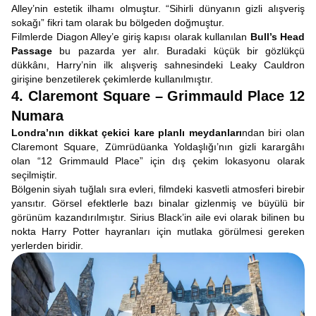
Alley’nin estetik ilhamı olmuştur. “Sihirli dünyanın gizli alışveriş
sokağı” fikri tam olarak bu bölgeden doğmuştur.
Filmlerde Diagon Alley’e giriş kapısı olarak kullanılan
Bull’s Head
Passage
bu pazarda yer alır. Buradaki küçük bir gözlükçü
dükkânı, Harry’nin ilk alışveriş sahnesindeki Leaky Cauldron
girişine benzetilerek çekimlerde kullanılmıştır.
4. Claremont Square – Grimmauld Place 12
Numara
Londra’nın dikkat çekici kare planlı meydanları
ndan biri olan
Claremont Square, Zümrüdüanka Yoldaşlığı’nın gizli karargâhı
olan “12 Grimmauld Place” için dış çekim lokasyonu olarak
seçilmiştir.
Bölgenin siyah tuğlalı sıra evleri, filmdeki kasvetli atmosferi birebir
yansıtır. Görsel efektlerle bazı binalar gizlenmiş ve büyülü bir
görünüm kazandırılmıştır. Sirius Black’in aile evi olarak bilinen bu
nokta Harry Potter hayranları için mutlaka görülmesi gereken
yerlerden biridir.