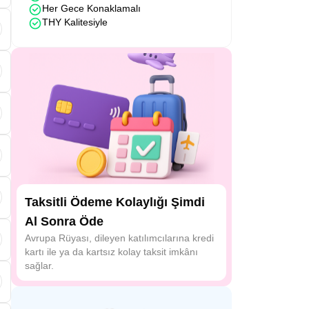
Her Gece Konaklamalı
THY Kalitesiyle
e
i
Taksitli Ödeme Kolaylığı Şimdi
Al Sonra Öde
.
Avrupa Rüyası, dileyen katılımcılarına kredi
kartı ile ya da kartsız kolay taksit imkânı
sağlar.