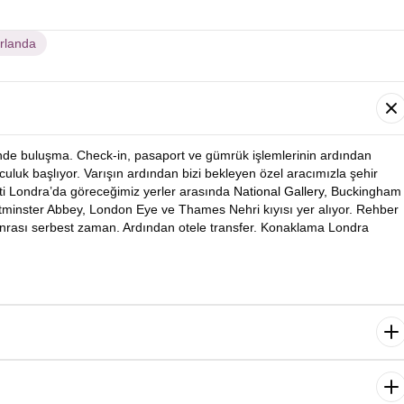
İrlanda
’nde buluşma. Check-in, pasaport ve gümrük işlemlerinin ardından
olculuk başlıyor. Varışın ardından bizi bekleyen özel aracımızla şehir
nti Londra’da göreceğimiz yerler arasında
National Gallery,
Buckingham
tminster Abbey, London Eye ve Thames Nehri kıyısı yer alıyor. Rehber
onrası serbest zaman. Ardından otele transfer. Konaklama Londra
dan bugünkü programımıza başlıyoruz. İlk durağımız dünyanın en
eum. Ardından rehberimiz eşliğinde Tower Bridge gibi kültürel noktaları