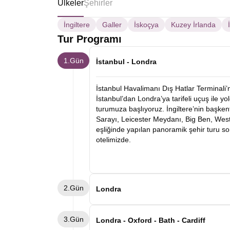
Ülkeler
Şehirler
İngiltere
Galler
İskoçya
Kuzey İrlanda
Tur Programı
1.Gün
İstanbul - Londra
İstanbul Havalimanı Dış Hatlar Terminali
İstanbul’dan Londra’ya tarifeli uçuş ile y
turumuza başlıyoruz. İngiltere’nin başke
Sarayı, Leicester Meydanı, Big Ben, Wes
eşliğinde yapılan panoramik şehir turu s
otelimizde.
2.Gün
Londra
Otelimizde alacağımız kahvaltının ardın
3.Gün
önemli müzelerinden biri olan British Mus
Londra - Oxford - Bath - Cardiff