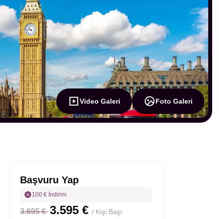
Video Galeri
Foto Galeri
Başvuru Yap
100 € İndirim
3.595 €
3.695 €
/ Kişi Başı