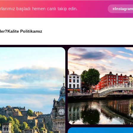
e gezginin hayali gerçek oluyor.
Instagram
ler?
Kalite Politikamız