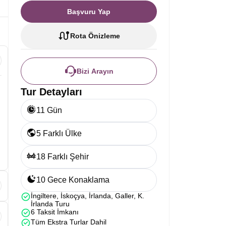
Başvuru Yap
Rota Önizleme
Bizi Arayın
Tur Detayları
11 Gün
5 Farklı Ülke
18 Farklı Şehir
10 Gece Konaklama
İngiltere, İskoçya, İrlanda, Galler, K.
İrlanda Turu
6 Taksit İmkanı
Tüm Ekstra Turlar Dahil