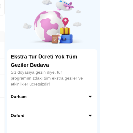
Ekstra Tur Ücreti Yok Tüm
Geziler Bedava
Siz doyasıya gezin diye, tur
programımızdaki tüm ekstra geziler ve
etkinlikler ücretsizdir!
Durham
Kuzey İngiltere bölgesinde eskiden "Durham
Kontluğu" içinde bir şehir bölgesi olan
Oxford
Durham, kaleleriyle, yüzlerce yıllık tarihi
yapılarıyla önemli Orta Çağ şehirlerinden.
İngiltere’nin üniversite ve eğitim şehri