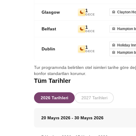
1
Glasgow
Clayton Ho
GECE
1
Belfast
Hampton by
GECE
Holiday In
1
Dublin
GECE
Hampton by
Tur programında belirtilen otel isimleri tarihe göre de
konfor standartları korunur.
Tüm Tarihler
2026 Tarihleri
2027 Tarihleri
20 Mayıs 2026
-
30 Mayıs 2026