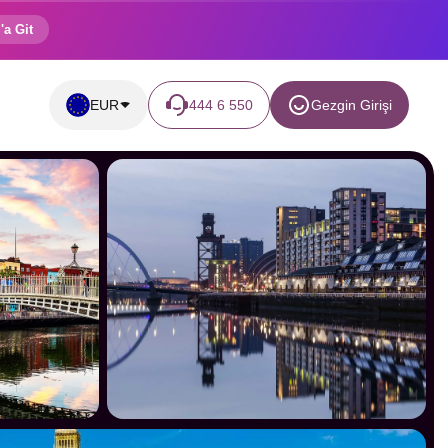
'a Git
EUR
444 6 550
Gezgin Girişi