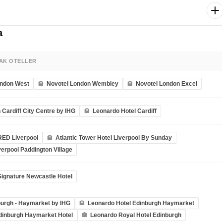
rlanda Cumhuriyeti’nin başkenti Dublin’e doğru hareket ediyoruz.
fast otelimizde.
oruz. Trinity College, Temple Bar Bölgesi, St. Patrick Katedrali, Dublin
rler arasında. Ardından otelimize transfer. Konaklama Dublin
nün kalan kısmı için serbest zaman. Dileyen misafirler alışveriş
a
n geçirebilir. Belirlenen saatte havalimanına transfer. Dublin – İstanbul
nbul’a varışımızla birlikte unutulmaz Büyük Britanya – İrlanda turumuz
a görüşmek dileğiyle!
AK OTELLER
ondon West
Novotel London Wembley
Novotel London Excel
 Cardiff City Centre by IHG
Leonardo Hotel Cardiff
RED Liverpool
Atlantic Tower Hotel Liverpool By Sunday
verpool Paddington Village
ignature Newcastle Hotel
urgh - Haymarket by IHG
Leonardo Hotel Edinburgh Haymarket
dinburgh Haymarket Hotel
Leonardo Royal Hotel Edinburgh