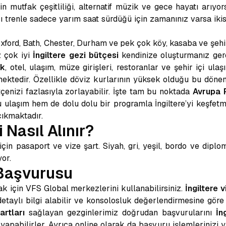
in mutfak çeşitliliği, alternatif müzik ve gece hayatı arıyo
ası trenle sadece yarım saat sürdüğü için zamanınız varsa ik
 Oxford, Bath, Chester, Durham ve pek çok köy, kasaba ve şehirl
z çok iyi
İngiltere gezi bütçesi
kendinize oluşturmanız ger
ek
, otel, ulaşım, müze girişleri, restoranlar ve şehir içi ula
ektedir. Özellikle döviz kurlarının yüksek olduğu bu dönemd
çenizi fazlasıyla zorlayabilir. İşte tam bu noktada
Avrupa 
 ulaşım hem de dolu dolu bir programla İngiltere’yi keşfet
çıkmaktadır.
i Nasıl Alınır?
için pasaport ve vize şart. Siyah, gri, yeşil, bordo ve diplo
or.
 Başvurusu
k için VFS Global merkezlerini kullanabilirsiniz.
İngiltere 
etaylı bilgi alabilir ve konsolosluk değerlendirmesine göre 
artları
sağlayan gezginlerimiz doğrudan başvurularını
İn
yapabilirler. Ayrıca online olarak da başvuru işlemlerinizi