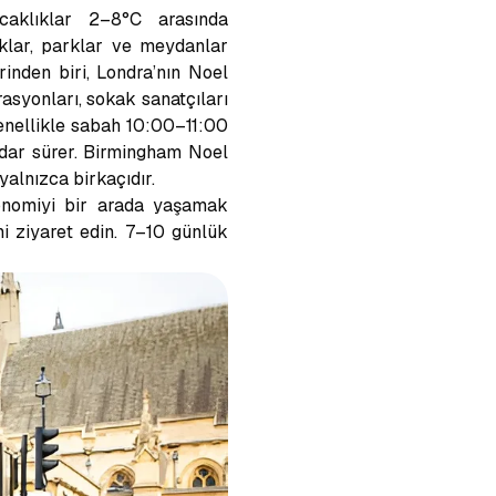
caklıklar 2–8°C arasında
kaklar, parklar ve meydanlar
rinden biri, Londra’nın Noel
rasyonları, sokak sanatçıları
 genellikle sabah 10:00–11:00
adar sürer. Birmingham Noel
alnızca birkaçıdır.
ronomiyi bir arada yaşamak
ni ziyaret edin. 7–10 günlük