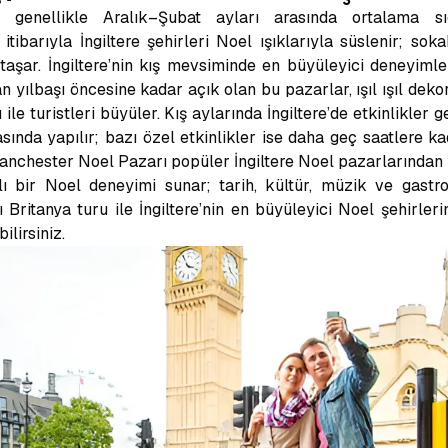
genellikle Aralık–Şubat ayları arasında ortalama sı
tibarıyla İngiltere şehirleri Noel ışıklarıyla süslenir; so
taşar. İngiltere’nin kış mevsiminde en büyüleyici deneyimle
 yılbaşı öncesine kadar açık olan bu pazarlar, ışıl ışıl deko
ile turistleri büyüler. Kış aylarında İngiltere’de etkinlikler
ında yapılır; bazı özel etkinlikler ise daha geç saatlere k
anchester Noel Pazarı popüler İngiltere Noel pazarlarından y
lı bir Noel deneyimi sunar; tarih, kültür, müzik ve gast
itanya turu ile İngiltere’nin en büyüleyici Noel şehirleri
ilirsiniz.