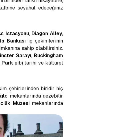
irbirinden farklı hikâyelere,
albine seyahat edeceğiniz
ss İstasyonu
,
Diagon Alley,
ts Bankası
iç çekimlerinin
mkanına sahip olabilirsiniz.
nster Sarayı, Buckingham
e Park
gibi tarihi ve kültürel
im şehirlerinden biridir hiç
ngle
mekanlarında
gezebilir
cilik Müzesi
mekanlarında