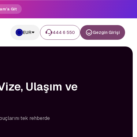
am'a Git
EUR
444 6 550
Gezgin Girişi
 Vize, Ulaşım ve
 ipuçlarını tek rehberde