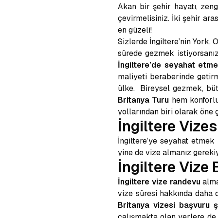
Akan bir şehir hayatı, zeng
çevirmelisiniz. İki şehir ar
en güzeli!
Sizlerde İngiltere’nin York,
sürede gezmek istiyorsanı
İngiltere’de seyahat etm
maliyeti beraberinde getirm
ülke. Bireysel gezmek, büt
Britanya Turu
hem konforlu
yollarından biri olarak öne 
İngiltere Vizes
İngiltere’ye seyahat etmek 
yine de vize almanız gerekiy
İngiltere Vize
İngiltere vize randevu
alma
vize süresi hakkında daha d
Britanya vizesi başvuru ş
çalışmakta olan yerlere de 