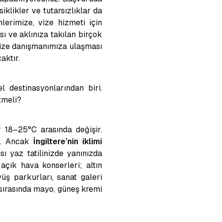
iklikler ve tutarsızlıklar da
erimize, vize hizmeti için
ı ve aklınıza takılan birçok
vize danışmanımıza ulaşması
aktır.
 destinasyonlarından biri.
tmeli?
 18–25°C arasında değişir.
ır. Ancak
İngiltere’nin iklimi
ı yaz tatilinizde yanınızda
, açık hava konserleri; altın
yüş parkurları, sanat galeri
 sırasında
mayo, güneş kremi