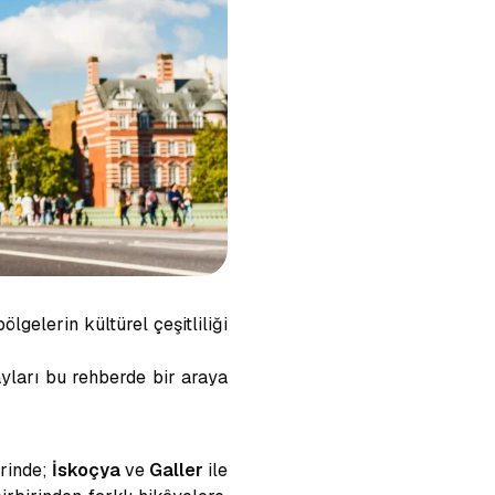
lgelerin kültürel çeşitliliği
ayları bu rehberde bir araya
erinde;
İskoçya
ve
Galler
ile