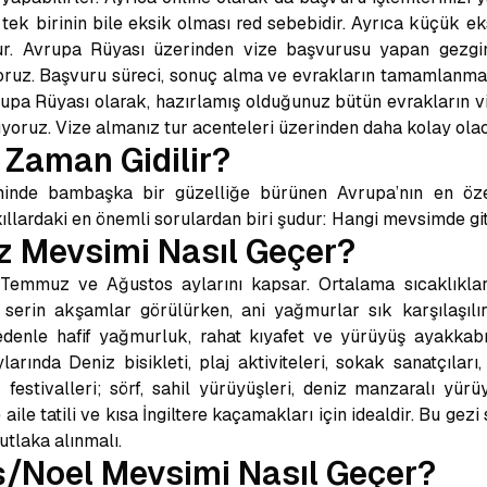
ek birinin bile eksik olması red sebebidir. Ayrıca küçük eks
r. Avrupa Rüyası üzerinden vize başvurusu yapan gezginl
oruz. Başvuru süreci, sonuç alma ve evrakların tamamlanmas
upa Rüyası olarak, hazırlamış olduğunuz bütün evrakların 
oruz. Vize almanız tur acenteleri üzerinden daha kolay olac
e Zaman Gidilir?
siminde bambaşka bir güzelliğe bürünen Avrupa’nın en özel
ıllardaki en önemli sorulardan biri şudur: Hangi mevsimde gi
az Mevsimi Nasıl Geçer?
 Temmuz ve Ağustos aylarını kapsar. Ortalama sıcaklıklar
 serin akşamlar görülürken, ani yağmurlar sık karşılaşıl
denle hafif yağmurluk, rahat kıyafet ve yürüyüş ayakkabıs
ylarında
Deniz bisikleti, plaj aktiviteleri, sokak sanatçıları
festivalleri;
sörf, sahil yürüyüşleri, deniz manzaralı yürü
le aile tatili ve kısa İngiltere kaçamakları için idealdir. Bu gezi
utlaka alınmalı.
ış/Noel Mevsimi Nasıl Geçer?