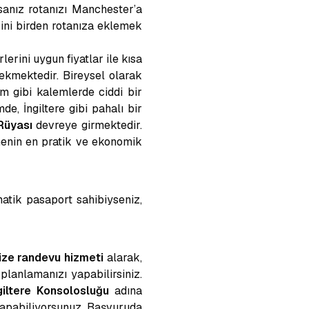
rsanız rotanızı Manchester’a
isini birden rotanıza eklemek
erini uygun fiyatlar ile kısa
ekmektedir. Bireysel olarak
şım gibi kalemlerde ciddi bir
e, İngiltere gibi pahalı bir
Rüyası
devreye girmektedir.
menin en pratik ve ekonomik
matik pasaport sahibiyseniz,
vize randevu hizmeti
alarak,
planlamanızı yapabilirsiniz.
giltere Konsolosluğu
adına
 yapabiliyorsunuz. Başvuruda