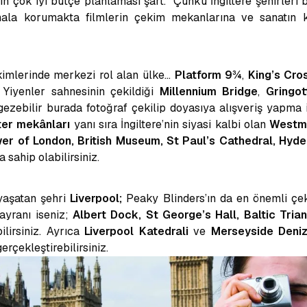
çin çok iyi bütçe planlaması şart. Çünkü İngiltere şehirleri b
hala korumakta filmlerin çekim mekanlarına ve sanatın k
.
kimlerinde merkezi rol alan ülke...
Platform 9¾
,
King’s Cro
 Yiyenler sahnesinin çekildiği
Millennium Bridge
,
Gringot
ezebilir burada fotoğraf çekilip doyasıya alışveriş yapma i
ter mekânları
yanı sıra İngiltere’nin siyasi kalbi olan
Westmi
wer of London, British Museum, St Paul’s Cathedral, Hyd
 sahip olabilirsiniz.
 yaşatan şehri
Liverpool;
Peaky Blinders’ın da en önemli çek
ayranı iseniz;
Albert Dock, St George’s Hall,
Baltic Tria
lirsiniz.
Ayrıca
Liverpool Katedrali
ve
Merseyside Deniz
gerçekleştirebilirsiniz.