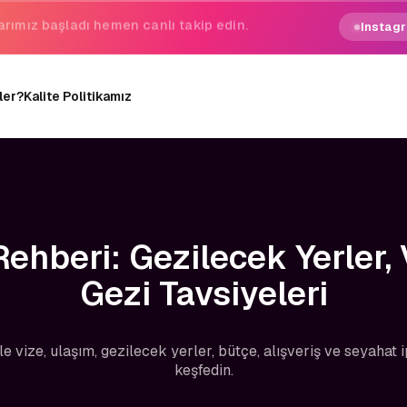
gezginin hayali gerçek oluyor.
Instagr
ler?
Kalite Politikamız
Rehberi: Gezilecek Yerler,
Gezi Tavsiyeleri
ile vize, ulaşım, gezilecek yerler, bütçe, alışveriş ve seyahat
keşfedin.