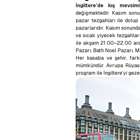
İngiltere’de kış mevsimi
değişmektedir. Kasım sonu i
pazar tezgahları ile dolup 
pazarlarıdır. Kasım sonundan
ve sıcak yiyecek tezgahları 
ile akşam 21:00–22:00 aras
Pazarı, Bath Noel Pazarı, M
Her kasaba ve şehir, fark
mümkündür. Avrupa Rüyası Br
program ile İngiltere’yi gezeb