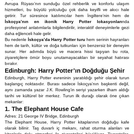
Avrupa Rüyası’nın sunduğu özel rehberlik ve konforlu ulaşım
hizmetleri, bu büyülü yolculuğu çok daha keyifli ve akıcı hale
getirir. Tur süresince katılımcılar hem İngiltere’nin hem de
İskoçya’nın en ikonik Harry Potter lokasyonları
nda
profesyonel anlatımlarla bilgilendirilir, interaktif deneyimlerle gezi
daha eğlenceli hale gelir.
Bu nedenle
İskoçya’da Harry Potter turu
hem serinin hayranları
hem de tarih, kültür ve doğa tutkunları için benzersiz bir deneyim
sunar. Her adımda büyü ve macera hissi taşıyan bu rota,
ziyaretçilere ömür boyu unutamayacakları bir seyahat hatırası
bırakır.
Edinburgh: Harry Potter’ın Doğduğu Şehir
Edinburgh, Harry Potter evreninin yaratıldığı şehir olarak turun
başlangıç noktasıdır. Burası sadece İskoçya’nın başkenti değil,
aynı zamanda yazar J.K. Rowling’in seriyi yazarken ilham aldığı
tarihi ve kültürel bir merkez. Turun ilk durağı olarak öne çıkan
mekanlar:
1. The Elephant House Cafe
Adres: 21 George IV Bridge, Edinburgh
The Elephant House, Harry Potter kitaplarının doğduğu kafe
olarak bilinir. Taş duvarlı iç mekanı, rahat oturma alanları ve