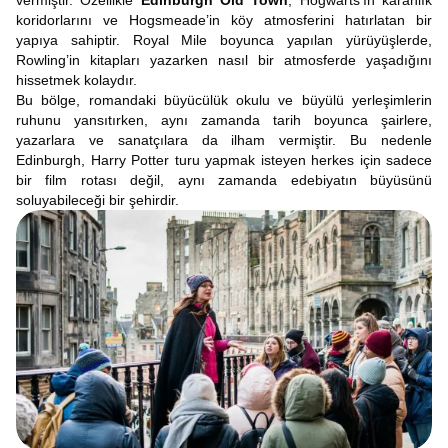
vermiştir. Özellikle
Edinburgh Old Town
, Hogwarts’ın karanlık
koridorlarını ve Hogsmeade’in köy atmosferini hatırlatan bir
yapıya sahiptir. Royal Mile boyunca yapılan yürüyüşlerde,
Rowling’in kitapları yazarken nasıl bir atmosferde yaşadığını
hissetmek kolaydır.
Bu bölge, romandaki büyücülük okulu ve büyülü yerleşimlerin
ruhunu yansıtırken, aynı zamanda tarih boyunca şairlere,
yazarlara ve sanatçılara da ilham vermiştir. Bu nedenle
Edinburgh, Harry Potter turu yapmak isteyen herkes için sadece
bir film rotası değil, aynı zamanda edebiyatın büyüsünü
soluyabileceği bir şehirdir.