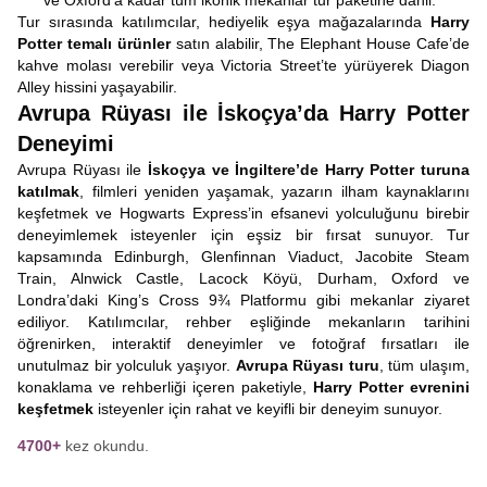
ve Oxford’a kadar tüm ikonik mekanlar tur paketine dâhil.
Tur sırasında katılımcılar, hediyelik eşya mağazalarında
Harry
Potter temalı ürünler
satın alabilir, The Elephant House Cafe’de
kahve molası verebilir veya Victoria Street’te yürüyerek Diagon
Alley hissini yaşayabilir.
Avrupa Rüyası ile İskoçya’da Harry Potter
Deneyimi
Avrupa Rüyası ile
İskoçya ve İngiltere’de Harry Potter turuna
katılmak
, filmleri yeniden yaşamak, yazarın ilham kaynaklarını
keşfetmek ve Hogwarts Express’in efsanevi yolculuğunu birebir
deneyimlemek isteyenler için eşsiz bir fırsat sunuyor. Tur
kapsamında Edinburgh, Glenfinnan Viaduct, Jacobite Steam
Train, Alnwick Castle, Lacock Köyü, Durham, Oxford ve
Londra’daki King’s Cross 9¾ Platformu gibi mekanlar ziyaret
ediliyor. Katılımcılar, rehber eşliğinde mekanların tarihini
öğrenirken, interaktif deneyimler ve fotoğraf fırsatları ile
unutulmaz bir yolculuk yaşıyor.
Avrupa Rüyası turu
, tüm ulaşım,
konaklama ve rehberliği içeren paketiyle,
Harry Potter evrenini
keşfetmek
isteyenler için rahat ve keyifli bir deneyim sunuyor.
4700+
kez okundu.