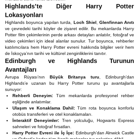
Highlands’te Diğer Harry Potter
Lokasyonları
Highlands boyunca yapılan turda,
Loch Shiel
,
Glenfinnan Anıtı
ve çevredeki tarihi köyler de ziyaret edilir. Bu mekanlarda Harry
Potter film çekimlerinin perde arkası detayları anlatılır, fotoğraf ve
video çekimleri için ideal alanlar sunulur. Tur boyunca, rehberler
katılımcılara hem Harry Potter evreni hakkında bilgiler verir hem
de İskoçya’nın tarihi ve kültürel zenginliklerini tanıtır.
Edinburgh ve Highlands Turunun
Avantajları
Avrupa Rüyası’nın
Büyük Britanya turu
, Edinburgh’dan
Highlands’e uzanan bu Harry Potter turunu şu avantajlarla
sunuyor:
Rehberli Deneyim:
Tüm mekanlarda profesyonel rehber
eşliğinde anlatımlar.
Ulaşım ve Konaklama Dahil:
Tüm rota boyunca konforlu
otobüs transferleri ve otel konaklamaları.
İnteraktif Deneyimler:
Tren yolculuğu, Hogwarts Express
sahneleri ve fotoğraf fırsatları.
Harry Potter Evreni ile İç İçe:
Edinburgh’dan Alnwick Castle