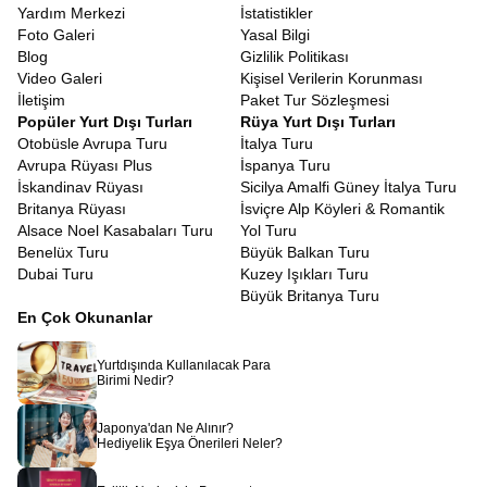
Yardım Merkezi
İstatistikler
Foto Galeri
Yasal Bilgi
Blog
Gizlilik Politikası
Video Galeri
Kişisel Verilerin Korunması
İletişim
Paket Tur Sözleşmesi
Popüler Yurt Dışı Turları
Rüya Yurt Dışı Turları
Otobüsle Avrupa Turu
İtalya Turu
Avrupa Rüyası Plus
İspanya Turu
İskandinav Rüyası
Sicilya Amalfi Güney İtalya Turu
Britanya Rüyası
İsviçre Alp Köyleri & Romantik
Alsace Noel Kasabaları Turu
Yol Turu
Benelüx Turu
Büyük Balkan Turu
Dubai Turu
Kuzey Işıkları Turu
Büyük Britanya Turu
En Çok Okunanlar
Yurtdışında Kullanılacak Para
Birimi Nedir?
Japonya'dan Ne Alınır?
Hediyelik Eşya Önerileri Neler?