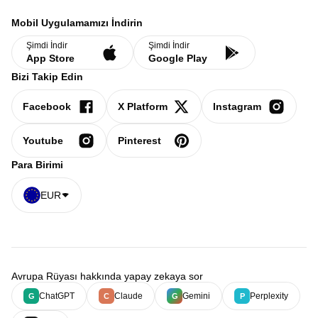
Mobil Uygulamamızı İndirin
Şimdi İndir
Şimdi İndir
App Store
Google Play
Bizi Takip Edin
Facebook
X Platform
Instagram
Youtube
Pinterest
Para Birimi
EUR
Avrupa Rüyası hakkında yapay zekaya sor
ChatGPT
Claude
Gemini
Perplexity
G
C
G
P