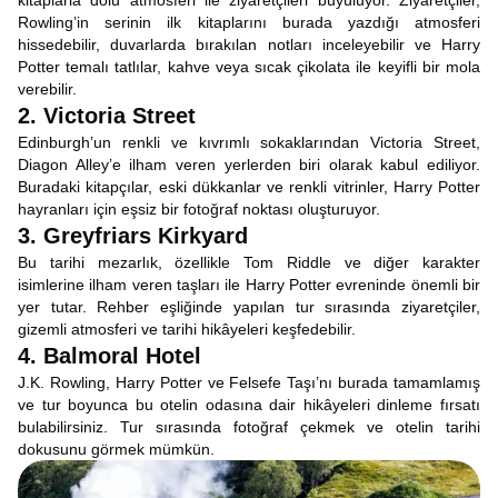
kitaplarla dolu atmosferi ile ziyaretçileri büyülüyor. Ziyaretçiler,
Rowling’in serinin ilk kitaplarını burada yazdığı atmosferi
hissedebilir, duvarlarda bırakılan notları inceleyebilir ve Harry
Potter temalı tatlılar, kahve veya sıcak çikolata ile keyifli bir mola
verebilir.
2. Victoria Street
Edinburgh’un renkli ve kıvrımlı sokaklarından Victoria Street,
Diagon Alley’e ilham veren yerlerden biri olarak kabul ediliyor.
Buradaki kitapçılar, eski dükkanlar ve renkli vitrinler, Harry Potter
hayranları için eşsiz bir fotoğraf noktası oluşturuyor.
3. Greyfriars Kirkyard
Bu tarihi mezarlık, özellikle Tom Riddle ve diğer karakter
isimlerine ilham veren taşları ile Harry Potter evreninde önemli bir
yer tutar. Rehber eşliğinde yapılan tur sırasında ziyaretçiler,
gizemli atmosferi ve tarihi hikâyeleri keşfedebilir.
4. Balmoral Hotel
J.K. Rowling, Harry Potter ve Felsefe Taşı’nı burada tamamlamış
ve tur boyunca bu otelin odasına dair hikâyeleri dinleme fırsatı
bulabilirsiniz. Tur sırasında fotoğraf çekmek ve otelin tarihi
dokusunu görmek mümkün.