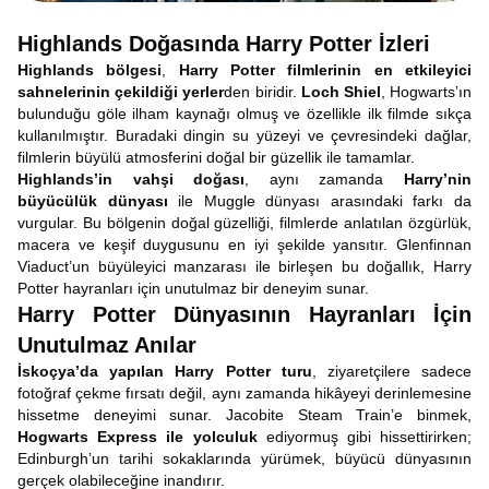
Highlands Doğasında Harry Potter İzleri
Highlands bölgesi
,
Harry Potter filmlerinin en etkileyici
sahnelerinin çekildiği yerler
den biridir.
Loch Shiel
, Hogwarts’ın
bulunduğu göle ilham kaynağı olmuş ve özellikle ilk filmde sıkça
kullanılmıştır. Buradaki dingin su yüzeyi ve çevresindeki dağlar,
filmlerin büyülü atmosferini doğal bir güzellik ile tamamlar.
Highlands’in vahşi doğası
, aynı zamanda
Harry’nin
büyücülük dünyası
ile Muggle dünyası arasındaki farkı da
vurgular. Bu bölgenin doğal güzelliği, filmlerde anlatılan özgürlük,
macera ve keşif duygusunu en iyi şekilde yansıtır. Glenfinnan
Viaduct’un büyüleyici manzarası ile birleşen bu doğallık, Harry
Potter hayranları için unutulmaz bir deneyim sunar.
Harry Potter Dünyasının Hayranları İçin
Unutulmaz Anılar
İskoçya’da yapılan Harry Potter turu
, ziyaretçilere sadece
fotoğraf çekme fırsatı değil, aynı zamanda hikâyeyi derinlemesine
hissetme deneyimi sunar. Jacobite Steam Train’e binmek,
Hogwarts Express ile yolculuk
ediyormuş gibi hissettirirken;
Edinburgh’un tarihi sokaklarında yürümek, büyücü dünyasının
gerçek olabileceğine inandırır.