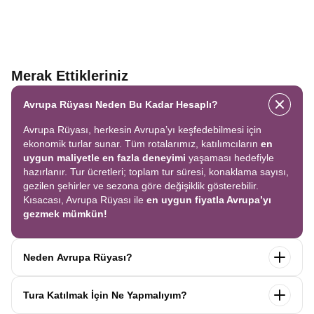
Merak Ettikleriniz
Avrupa Rüyası Neden Bu Kadar Hesaplı?
Avrupa Rüyası, herkesin Avrupa’yı keşfedebilmesi için
ekonomik turlar sunar. Tüm rotalarımız, katılımcıların
en
uygun maliyetle en fazla deneyimi
yaşaması hedefiyle
hazırlanır. Tur ücretleri; toplam tur süresi, konaklama sayısı,
gezilen şehirler ve sezona göre değişiklik gösterebilir.
Kısacası, Avrupa Rüyası ile
en uygun fiyatla Avrupa’yı
gezmek mümkün!
Neden Avrupa Rüyası?
Avrupa Rüyası ile ekonomik bir şekilde
tek seferde birçok
Tura Katılmak İçin Ne Yapmalıyım?
ülkeyi
keşfedin! Ekstra tur ücreti yok, tüm geziler fiyata
dahil.
Profesyonel kokartlı rehberler
,
konforlu oteller
ve