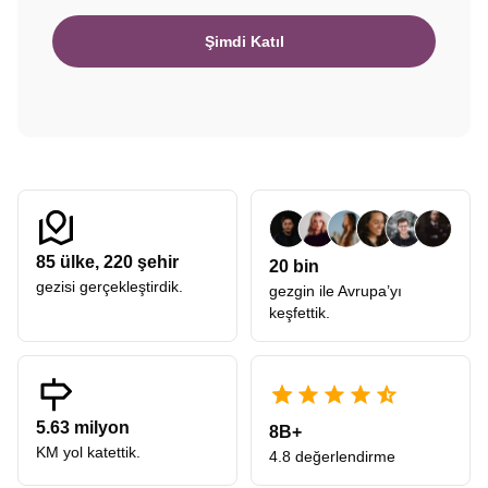
Şimdi Katıl
85
ülke,
220
şehir
20 bin
gezisi gerçekleştirdik.
gezgin ile Avrupa’yı
keşfettik.
5.63 milyon
8B+
KM yol katettik.
4.8 değerlendirme