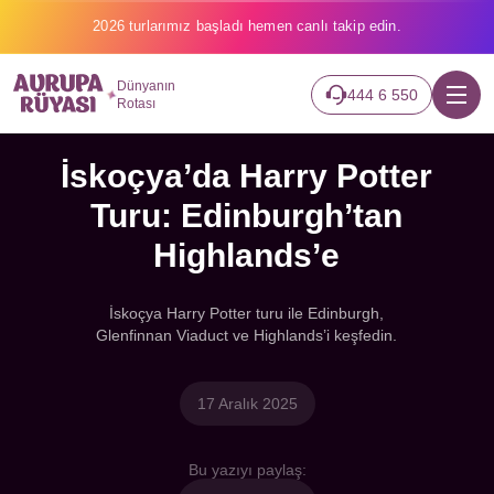
2026 turlarımız başladı hemen canlı takip edin.
Dünyanın
444 6 550
Rotası
İskoçya’da Harry Potter
Turu: Edinburgh’tan
Highlands’e
İskoçya Harry Potter turu ile Edinburgh,
Glenfinnan Viaduct ve Highlands’i keşfedin.
17 Aralık 2025
Bu yazıyı paylaş: