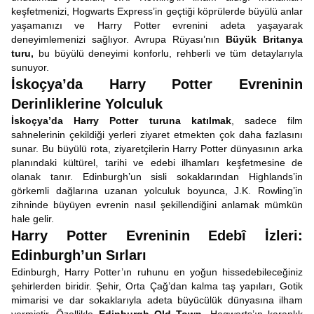
keşfetmenizi, Hogwarts Express’in geçtiği köprülerde büyülü anlar
yaşamanızı ve Harry Potter evrenini adeta yaşayarak
deneyimlemenizi sağlıyor. Avrupa Rüyası’nın
Büyük Britanya
turu,
bu büyülü deneyimi konforlu, rehberli ve tüm detaylarıyla
sunuyor.
İskoçya’da Harry Potter Evreninin
Derinliklerine Yolculuk
İskoçya’da Harry Potter turuna katılmak
, sadece film
sahnelerinin çekildiği yerleri ziyaret etmekten çok daha fazlasını
sunar. Bu büyülü rota, ziyaretçilerin Harry Potter dünyasının arka
planındaki kültürel, tarihi ve edebi ilhamları keşfetmesine de
olanak tanır. Edinburgh’un sisli sokaklarından Highlands’in
görkemli dağlarına uzanan yolculuk boyunca, J.K. Rowling’in
zihninde büyüyen evrenin nasıl şekillendiğini anlamak mümkün
hale gelir.
Harry Potter Evreninin Edebî İzleri:
Edinburgh’un Sırları
Edinburgh, Harry Potter’ın ruhunu en yoğun hissedebileceğiniz
şehirlerden biridir. Şehir, Orta Çağ’dan kalma taş yapıları, Gotik
mimarisi ve dar sokaklarıyla adeta büyücülük dünyasına ilham