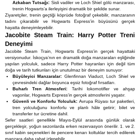
Azkaban Tutsağı:
Sisli vadiler ve Loch Shiel gölü manzarası,
trenin Hogwarts’a ilerleyişini dramatik bir şekilde sunar.
Ziyaretçiler, trenin geçtiği köprüde fotoğraf çekebilir, manzaranın
tadını çıkarabilir ve Hogwarts Express’in büyüsünü gerçek
hayatta deneyimleyebilir.
Jacobite Steam Train: Harry Potter Treni
Deneyimi
Jacobite Steam Train, Hogwarts Express’in gerçek hayattaki
versiyonudur. İskoçya’nın en dramatik doğa manzaraları eşliğinde
yapılan yolculuk, sadece Harry Potter hayranları için değil tüm
doğa ve tarih tutkunları için unutulmaz bir deneyim sunuyor:
Büyüleyici Manzaralar:
Glenfinnan Viaduct, Loch Shiel ve
çevresindeki dağlar boyunca eşsiz fotoğraf fırsatları.
Buharlı Tren Atmosferi:
Tarihi lokomotifler ve ahşap
vagonlar, Hogwarts Express’in gerçek atmosferini yaşatır.
Güvenli ve Konforlu Yolculuk:
Avrupa Rüyası tur paketleri,
tren yolculuğunu konforlu ve planlı hâle getirir; bilet ve
transferler tur ücretine dahil.
Sefer saatleri genellikle Mayıs-Eylül arasında günlük olarak
gerçekleşir, yoğun sezonlarda erken rezervasyon önerilir. 1. ve 2.
sınıf kabin seçenekleri ile pencere kenarı koltuklar tercih edilerek
manzara daha rahat izlenebilir.