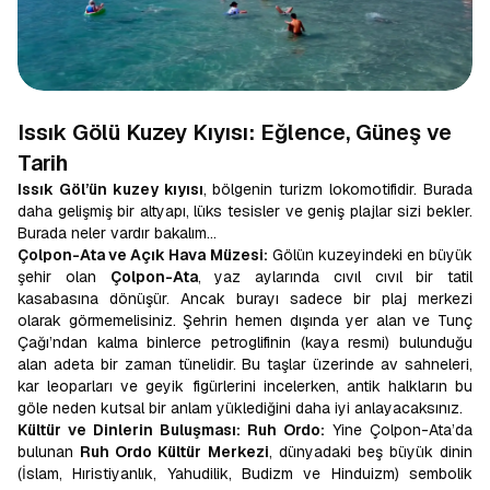
Issık Gölü Kuzey Kıyısı: Eğlence, Güneş ve
Tarih
Issık Göl’ün kuzey kıyısı
, bölgenin turizm lokomotifidir. Burada
daha gelişmiş bir altyapı, lüks tesisler ve geniş plajlar sizi bekler.
Burada neler vardır bakalım…
Çolpon-Ata ve Açık Hava Müzesi:
Gölün kuzeyindeki en büyük
şehir olan
Çolpon-Ata
, yaz aylarında cıvıl cıvıl bir tatil
kasabasına dönüşür. Ancak burayı sadece bir plaj merkezi
olarak görmemelisiniz. Şehrin hemen dışında yer alan ve Tunç
Çağı’ndan kalma binlerce petroglifinin (kaya resmi) bulunduğu
alan adeta bir zaman tünelidir. Bu taşlar üzerinde av sahneleri,
kar leoparları ve geyik figürlerini incelerken, antik halkların bu
göle neden kutsal bir anlam yüklediğini daha iyi anlayacaksınız.
Kültür ve Dinlerin Buluşması: Ruh Ordo:
Yine Çolpon-Ata’da
bulunan
Ruh Ordo Kültür Merkezi
, dünyadaki beş büyük dinin
(İslam, Hıristiyanlık, Yahudilik, Budizm ve Hinduizm) sembolik