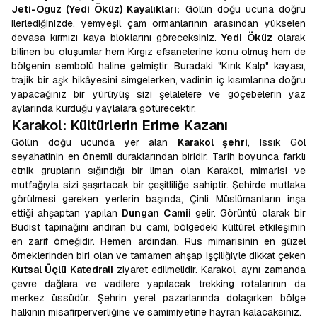
Jeti-Oguz (Yedi Öküz) Kayalıkları:
Gölün doğu ucuna doğru
ilerlediğinizde, yemyeşil çam ormanlarının arasından yükselen
devasa kırmızı kaya bloklarını göreceksiniz.
Yedi Öküz
olarak
bilinen bu oluşumlar hem Kırgız efsanelerine konu olmuş hem de
bölgenin sembolü haline gelmiştir. Buradaki "Kırık Kalp" kayası,
trajik bir aşk hikâyesini simgelerken, vadinin iç kısımlarına doğru
yapacağınız bir yürüyüş sizi şelalelere ve göçebelerin yaz
aylarında kurduğu yaylalara götürecektir.
Karakol: Kültürlerin Erime Kazanı
Gölün doğu ucunda yer alan
Karakol şehri
, Issık Göl
seyahatinin en önemli duraklarından biridir. Tarih boyunca farklı
etnik grupların sığındığı bir liman olan Karakol, mimarisi ve
mutfağıyla sizi şaşırtacak bir çeşitliliğe sahiptir. Şehirde mutlaka
görülmesi gereken yerlerin başında, Çinli Müslümanların inşa
ettiği ahşaptan yapılan
Dungan Camii
gelir. Görüntü olarak bir
Budist tapınağını andıran bu cami, bölgedeki kültürel etkileşimin
en zarif örneğidir. Hemen ardından, Rus mimarisinin en güzel
örneklerinden biri olan ve tamamen ahşap işçiliğiyle dikkat çeken
Kutsal Üçlü Katedrali
ziyaret edilmelidir. Karakol, aynı zamanda
çevre dağlara ve vadilere yapılacak trekking rotalarının da
merkez üssüdür. Şehrin yerel pazarlarında dolaşırken bölge
halkının misafirperverliğine ve samimiyetine hayran kalacaksınız.