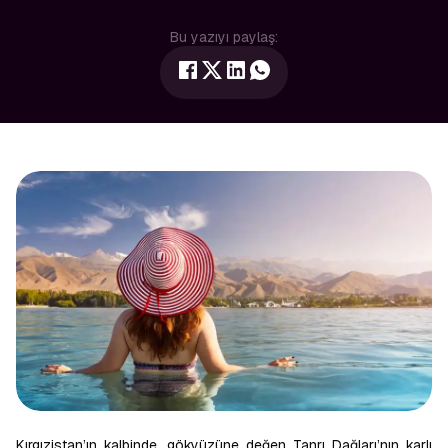
Bu yazıyı paylaş:
Kırgızistan’ın kalbinde, gökyüzüne değen Tanrı Dağları’nın karlı