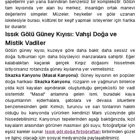
şapellerini yan yana barındıran benzersiz bir komplekstir. Gölün
tam kıyısında yer alan bu merkez, insanlığın ortak manevi
değerlerini simgeler. Müzeler, heykeller ve göle uzanan
iskelesiyle burası, kültürel bir keşif yapmak isteyenler için harika
bir duraktır.
Issık Gölü Güney Kıyısı: Vahşi Doğa ve
Mistik Vadiler
Gölün güney kıyısı, kuzeye göre daha bakir, daha sessiz ve
doğa tutkunları için daha büyüleyici manzaralara sahiptir. Eğer
kalabalıktan kaçarak gerçek Kırgız doğasını hissetmek
istiyorsanız rotanızda güney kıyılarına yer vermelisiniz.
Skazka Kanyonu (Masal Kanyonu):
Güney kıyısının en popüler
doğa harikası
Skazka Kanyonu
, rüzgarın ve yağmurun binlerce
yılda kızıl kayaları aşındırarak oluşturduğu gerçeküstü bir vadi
sistemidir. "Masal" anlamına gelen ismi, buradaki kaya
oluşumlarının ejderhalara, şatolara ve devasa siluetlere
benzemesinden gelir. Kırmızı, turuncu ve sarı tonlarının hakim
olduğu bu kanyonda yürürken kendinizi Mars yüzeyinde gibi
hissedebilirsiniz. Kanyonun tepelerinden aşağı baktığınızda, kızıl
kayaların arasından görünen masmavi göl suyu, fotoğrafçılar için
eşsiz kareler sunar.
Issık göl doğa fotoğrafları
birbirinden güzel
ve ilginç olacağı için sosyal medyanızda paylaşabilirsiniz.