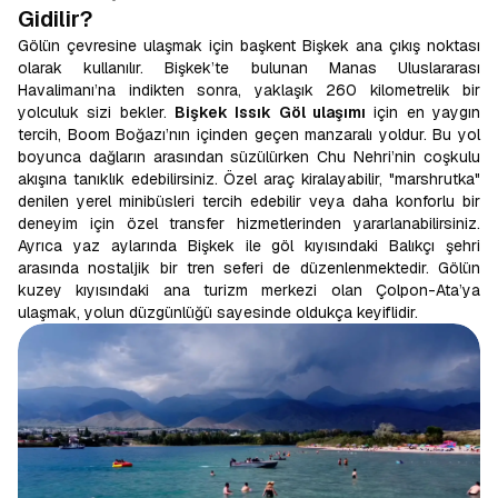
Gidilir?
Gölün çevresine ulaşmak için başkent Bişkek ana çıkış noktası
olarak kullanılır. Bişkek’te bulunan Manas Uluslararası
Havalimanı’na indikten sonra, yaklaşık 260 kilometrelik bir
yolculuk sizi bekler.
Bişkek Issık Göl ulaşımı
için en yaygın
tercih, Boom Boğazı’nın içinden geçen manzaralı yoldur. Bu yol
boyunca dağların arasından süzülürken Chu Nehri’nin coşkulu
akışına tanıklık edebilirsiniz. Özel araç kiralayabilir, "marshrutka"
denilen yerel minibüsleri tercih edebilir veya daha konforlu bir
deneyim için özel transfer hizmetlerinden yararlanabilirsiniz.
Ayrıca yaz aylarında Bişkek ile göl kıyısındaki Balıkçı şehri
arasında nostaljik bir tren seferi de düzenlenmektedir. Gölün
kuzey kıyısındaki ana turizm merkezi olan Çolpon-Ata’ya
ulaşmak, yolun düzgünlüğü sayesinde oldukça keyiflidir.