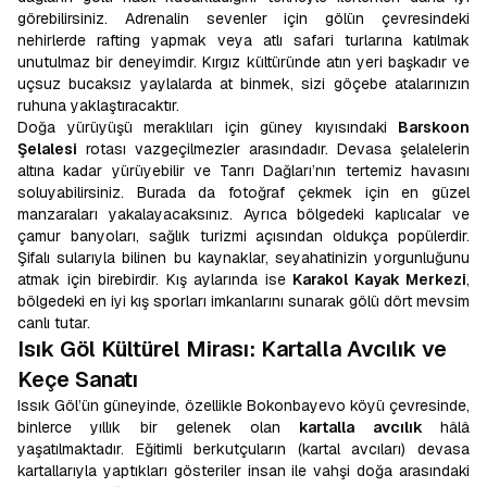
görebilirsiniz. Adrenalin sevenler için gölün çevresindeki
nehirlerde rafting yapmak veya atlı safari turlarına katılmak
unutulmaz bir deneyimdir. Kırgız kültüründe atın yeri başkadır ve
uçsuz bucaksız yaylalarda at binmek, sizi göçebe atalarınızın
ruhuna yaklaştıracaktır.
Doğa yürüyüşü meraklıları için güney kıyısındaki
Barskoon
Şelalesi
rotası vazgeçilmezler arasındadır. Devasa şelalelerin
altına kadar yürüyebilir ve Tanrı Dağları’nın tertemiz havasını
soluyabilirsiniz. Burada da fotoğraf çekmek için en güzel
manzaraları yakalayacaksınız. Ayrıca bölgedeki kaplıcalar ve
çamur banyoları, sağlık turizmi açısından oldukça popülerdir.
Şifalı sularıyla bilinen bu kaynaklar, seyahatinizin yorgunluğunu
atmak için birebirdir. Kış aylarında ise
Karakol Kayak Merkezi
,
bölgedeki en iyi kış sporları imkanlarını sunarak gölü dört mevsim
canlı tutar.
Isık Göl Kültürel Mirası: Kartalla Avcılık ve
Keçe Sanatı
Issık Göl’ün güneyinde, özellikle Bokonbayevo köyü çevresinde,
binlerce yıllık bir gelenek olan
kartalla avcılık
hâlâ
yaşatılmaktadır. Eğitimli berkutçuların (kartal avcıları) devasa
kartallarıyla yaptıkları gösteriler insan ile vahşi doğa arasındaki