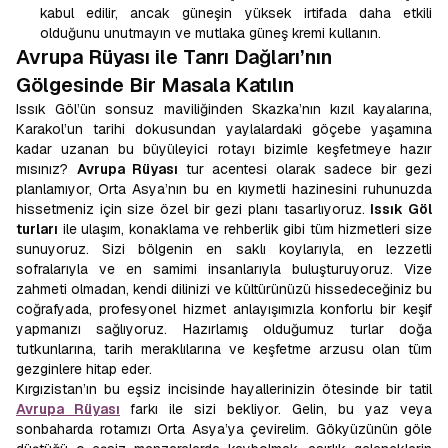
kabul edilir, ancak güneşin yüksek irtifada daha etkili
olduğunu unutmayın ve mutlaka güneş kremi kullanın.
Avrupa Rüyası ile Tanrı Dağları’nın
Gölgesinde Bir Masala Katılın
Issık Göl’ün sonsuz maviliğinden Skazka’nın kızıl kayalarına,
Karakol’un tarihi dokusundan yaylalardaki göçebe yaşamına
kadar uzanan bu büyüleyici rotayı bizimle keşfetmeye hazır
mısınız?
Avrupa Rüyası
tur acentesi olarak sadece bir gezi
planlamıyor, Orta Asya’nın bu en kıymetli hazinesini ruhunuzda
hissetmeniz için size özel bir gezi planı tasarlıyoruz.
Issık Göl
turları
ile ulaşım, konaklama ve rehberlik gibi tüm hizmetleri size
sunuyoruz. Sizi bölgenin en saklı koylarıyla, en lezzetli
sofralarıyla ve en samimi insanlarıyla buluşturuyoruz. Vize
zahmeti olmadan, kendi dilinizi ve kültürünüzü hissedeceğiniz bu
coğrafyada, profesyonel hizmet anlayışımızla konforlu bir keşif
yapmanızı sağlıyoruz. Hazırlamış olduğumuz turlar doğa
tutkunlarına, tarih meraklılarına ve keşfetme arzusu olan tüm
gezginlere hitap eder.
Kırgızistan’ın bu eşsiz incisinde hayallerinizin ötesinde bir tatil
Avrupa Rüyası
farkı ile sizi bekliyor. Gelin, bu yaz veya
sonbaharda rotamızı Orta Asya’ya çevirelim. Gökyüzünün göle