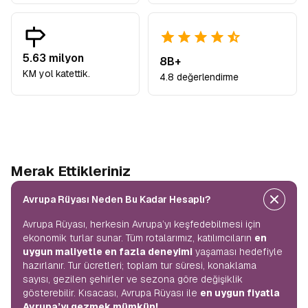
5.63 milyon
8B+
KM yol katettik.
4.8 değerlendirme
Merak Ettikleriniz
Avrupa Rüyası Neden Bu Kadar Hesaplı?
Avrupa Rüyası, herkesin Avrupa’yı keşfedebilmesi için
ekonomik turlar sunar. Tüm rotalarımız, katılımcıların
en
uygun maliyetle en fazla deneyimi
yaşaması hedefiyle
hazırlanır. Tur ücretleri; toplam tur süresi, konaklama
sayısı, gezilen şehirler ve sezona göre değişiklik
gösterebilir. Kısacası, Avrupa Rüyası ile
en uygun fiyatla
Avrupa’yı gezmek mümkün!