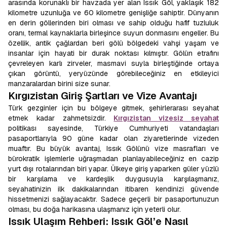
arasında korunaklı bir havzada yer alan Issık Göl, yaklaşık 182
kilometre uzunluğa ve 60 kilometre genişliğe sahiptir. Dünyanın
en derin göllerinden biri olması ve sahip olduğu hafif tuzluluk
oranı, termal kaynaklarla birleşince suyun donmasını engeller. Bu
özellik, antik çağlardan beri gölü bölgedeki vahşi yaşam ve
insanlar için hayati bir durak noktası kılmıştır. Gölün etrafını
çevreleyen karlı zirveler, masmavi suyla birleştiğinde ortaya
çıkan görüntü, yeryüzünde görebileceğiniz en etkileyici
manzaralardan birini size sunar.
Kırgızistan Giriş Şartları ve Vize Avantajı
Türk gezginler için bu bölgeye gitmek, şehirlerarası seyahat
etmek kadar zahmetsizdir.
Kırgızistan vizesiz seyahat
politikası sayesinde, Türkiye Cumhuriyeti vatandaşları
pasaportlarıyla 90 güne kadar olan ziyaretlerinde vizeden
muaftır. Bu büyük avantaj, Issık Gölünü vize masrafları ve
bürokratik işlemlerle uğraşmadan planlayabileceğiniz en cazip
yurt dışı rotalarından biri yapar. Ülkeye giriş yaparken güler yüzlü
bir karşılama ve kardeşlik duygusuyla karşılaşmanız,
seyahatinizin ilk dakikalarından itibaren kendinizi güvende
hissetmenizi sağlayacaktır. Sadece geçerli bir pasaportunuzun
olması, bu doğa harikasına ulaşmanız için yeterli olur.
Issık Ulaşım Rehberi: Issık Göl’e Nasıl