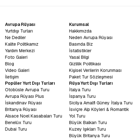
Avrupa Rüyası
Kurumsal
Yurtdışı Turları
Hakkımızda
Ne Dediler
Neden Avrupa Rüyası
Kalite Politikamız
Basında Biz
Yardım Merkezi
İstatistikler
Foto Galeri
Yasal Bilgi
Blog
Gizlilik Politikası
Video Galeri
Kişisel Verilerin Korunması
İletişim
Paket Tur Sözleşmesi
Popüler Yurt Dışı Turları
Rüya Yurt Dışı Turları
Otobüsle Avrupa Turu
İtalya Turu
Avrupa Rüyası Plus
İspanya Turu
İskandinav Rüyası
Sicilya Amalfi Güney İtalya Turu
Britanya Rüyası
İsviçre Alp Köyleri & Romantik
Alsace Noel Kasabaları Turu
Yol Turu
Benelüx Turu
Büyük Balkan Turu
Dubai Turu
Kuzey Işıkları Turu
Büyük Britanya Turu