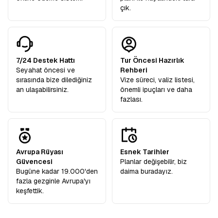
çık.
7/24 Destek Hattı
Tur Öncesi Hazırlık
Seyahat öncesi ve
Rehberi
sırasında bize dilediğiniz
Vize süreci, valiz listesi,
an ulaşabilirsiniz.
önemli ipuçları ve daha
fazlası.
Avrupa Rüyası
Esnek Tarihler
Güvencesi
Planlar değişebilir, biz
Bugüne kadar 19.000'den
daima buradayız.
fazla gezginle Avrupa'yı
keşfettik.