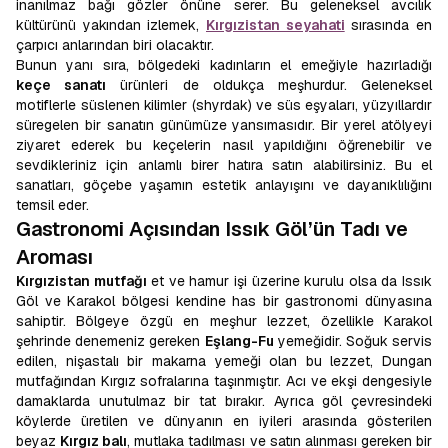
inanılmaz bağı gözler önüne serer. Bu geleneksel avcılık
kültürünü yakından izlemek,
Kırgızistan seyahati
sırasında en
çarpıcı anlarından biri olacaktır.
Bunun yanı sıra, bölgedeki kadınların el emeğiyle hazırladığı
keçe sanatı
ürünleri de oldukça meşhurdur. Geleneksel
motiflerle süslenen kilimler (shyrdak) ve süs eşyaları, yüzyıllardır
süregelen bir sanatın günümüze yansımasıdır. Bir yerel atölyeyi
ziyaret ederek bu keçelerin nasıl yapıldığını öğrenebilir ve
sevdikleriniz için anlamlı birer hatıra satın alabilirsiniz. Bu el
sanatları, göçebe yaşamın estetik anlayışını ve dayanıklılığını
temsil eder.
Gastronomi Açısından Issık Göl’ün Tadı ve
Aroması
Kırgızistan mutfağı
et ve hamur işi üzerine kurulu olsa da Issık
Göl ve Karakol bölgesi kendine has bir gastronomi dünyasına
sahiptir. Bölgeye özgü en meşhur lezzet, özellikle Karakol
şehrinde denemeniz gereken
Eşlang-Fu
yemeğidir. Soğuk servis
edilen, nişastalı bir makarna yemeği olan bu lezzet, Dungan
mutfağından Kırgız sofralarına taşınmıştır. Acı ve ekşi dengesiyle
damaklarda unutulmaz bir tat bırakır. Ayrıca göl çevresindeki
köylerde üretilen ve dünyanın en iyileri arasında gösterilen
beyaz
Kırgız balı
, mutlaka tadılması ve satın alınması gereken bir