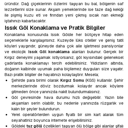
üründür. Dağ çiçeklerinin özlerini taşıyan bu bal, bölgenin saf
lezzetlerini size sunar. Akşam yemeklerinde ise taze dağ kekiği
ile pişmiş kuzu eti ve fırından yeni çıkmış sıcak nan ekmeği
iştahınızı kabartacaktır.
Issık Göl Konaklama ve Pratik Bilgiler
Konaklama konusunda Issık Gölde her bütçeye hitap eden
seçeneklerle karşılaşırsınız. Kuzeyde lüks oteller ve geniş tatil
köyleri yaygındır, güneyde daha çok aile işletmesi pansiyonlar
ve ekolojik
Issık Göl konaklama
alanları bulunur. Gerçek bir
Kırgız deneyimi yaşamak istiyorsanız, göl kıyısındaki geleneksel
çadırlarda konaklamayı tercih edebilirsiniz. Yıldızların altında,
doğanın kalbinde uyumak paha biçilemez duyguları size yaşatır.
Bazı pratik bilgiler de hayatınızı kolaylaştırır. Mesela;
Şehirde para birimi olarak
Kırgız Somu
(KGS) kullanılır. Şehir
merkezlerinde döviz bozdurmak kolaydır ancak köylere
gitmeden önce yanınızda nakit bulundurmalısınız.
Göl çevresinde hava durumu hızlı değişebilir. Yazın bile
akşamları serin olabilir, bu nedenle yanınızda rüzgarlık ve
kalın bir şeyler bulundurun.
Yerel operatörlerden uygun fiyatlı bir sim kart alarak tüm
seyahatiniz boyunca internete erişebilirsiniz.
Göldeki
tuz gölü
özellikleri taşıyan ölü bölge gibi alanlar şifalı