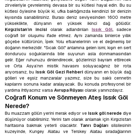
zirveleriyle çevrelenmiş devasa bir su kütlesi hayal edin. Bu su
kütlesi öylesine büyük ki, ufka baktığınızda kendinizi bir denizin
kıyısında sanabilirsiniz. Burası deniz seviyesinden 1600 metre
yükseklikte, dünyanın en yüksek ikinci dağ gölüdür.
Kırgızistan’ın incisi
olarak adlandırılan
Issık Göl
,
sadece
coğrafi bir oluşumu ifade etmez. Aynı zamanda binlerce yıllık
göçebe kültürünün, İpek Yolu efsanelerinin ve el değmemiş bir
doğanın merkezidir. "Sıcak Göl" anlamına gelen ismi, kışın en sert
dondurucu soğuklarında bile suyunun asla donmamasından
gelir. Eğer ruhunuzu dinlendirecek, gözlerinizi bayram ettirecek
ve Orta Asya’nın mistik havasını soluyacağınız bir rota
arıyorsanız, bu
Issık Göl Gezi Rehberi
dünyanın en büyük dağ
gölleri ve eşsiz manzaralar yazımız, size bu saklı cennetin
kapılarını sonuna kadar aralayacak. Bu konuda profesyonel bir
yardıma ihtiyacınız varsa
Avrupa Rüyası
olarak yanınızdayız.
Coğrafi Konum ve Sönmeyen Ateş Issık Göl
Nerede?
Bu muazzam gölün yerini merak ediyor ve
Issık göl nerede
diye
düşünüyor olabilirsiniz. Yerini tam olarak anlamak için Kırgızistan
haritasına bakmak yeterli olacaktır.
Tanrı Dağları
silsilesinin
kuzeyinde, Kungey Alatau ve Terskey Alatau sıradağlarının