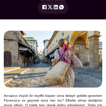
Avrupa’yı büyük bir keyifle baştan sona detaylı şekilde gezerken
Floransa’yı es geçmek sizce olur mu? Elbette olmaz dediğinizi
duyar gibiyiz. O halde tam olarak doğru adrestesiniz. Sizler için