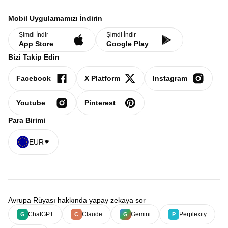
Mobil Uygulamamızı İndirin
Şimdi İndir
Şimdi İndir
App Store
Google Play
Bizi Takip Edin
Facebook
X Platform
Instagram
Youtube
Pinterest
Para Birimi
EUR
Avrupa Rüyası hakkında yapay zekaya sor
ChatGPT
Claude
Gemini
Perplexity
G
C
G
P