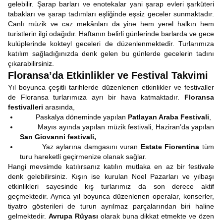
gelebilir. Şarap barları ve enotekalar yani şarap evleri şarküteri
tabakları ve şarap tadımları eşliğinde eşsiz geceler sunmaktadır.
Canlı müzik ve caz mekânları da yine hem yerel halkın hem
turistlerin ilgi odağıdır. Haftanın belirli günlerinde barlarda ve gece
kulüplerinde kokteyl geceleri de düzenlenmektedir. Turlarımıza
katılım sağladığınızda denk gelen bu günlerde gecelerin tadını
çıkarabilirsiniz.
Floransa’da Etkinlikler ve Festival Takvimi
Yıl boyunca çeşitli tarihlerde düzenlenen etkinlikler ve festivaller
de Floransa turlarımıza ayrı bir hava katmaktadır.
Floransa
festivalleri
arasında,
Paskalya döneminde yapılan
Patlayan Araba Festivali
,
Mayıs ayında yapılan müzik festivali, Haziran’da yapılan
San Giovanni festivali,
Yaz aylarına damgasını vuran
Estate Fiorentina
tüm
turu hareketli geçirmenize olanak sağlar.
Hangi mevsimde katılırsanız katılın mutlaka en az bir festivale
denk gelebilirsiniz. Kışın ise kurulan Noel Pazarları ve yılbaşı
etkinlikleri sayesinde kış turlarımız da son derece aktif
geçmektedir. Ayrıca yıl boyunca düzenlenen operalar, konserler,
tiyatro gösterileri de turun ayrılmaz parçalarından biri haline
gelmektedir.
Avrupa Rüyası
olarak buna dikkat etmekte ve özen