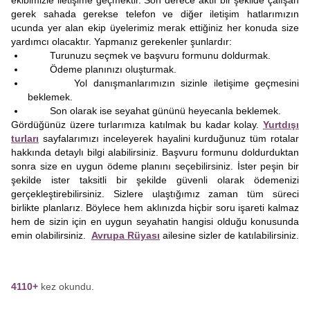
ekibimizle iletişime geçmektir. Son derece aktif bir şekilde çalışan
gerek sahada gerekse telefon ve diğer iletişim hatlarımızın
ucunda yer alan ekip üyelerimiz merak ettiğiniz her konuda size
yardımcı olacaktır. Yapmanız gerekenler şunlardır:
Turunuzu seçmek ve başvuru formunu doldurmak.
Ödeme planınızı oluşturmak.
Yol danışmanlarımızın sizinle iletişime geçmesini
beklemek.
Son olarak ise seyahat gününü heyecanla beklemek.
Gördüğünüz üzere turlarımıza katılmak bu kadar kolay.
Yurtdışı
turları
sayfalarımızı inceleyerek hayalini kurduğunuz tüm rotalar
hakkında detaylı bilgi alabilirsiniz. Başvuru formunu doldurduktan
sonra size en uygun ödeme planını seçebilirsiniz. İster peşin bir
şekilde ister taksitli bir şekilde güvenli olarak ödemenizi
gerçekleştirebilirsiniz. Sizlere ulaştığımız zaman tüm süreci
birlikte planlarız. Böylece hem aklınızda hiçbir soru işareti kalmaz
hem de sizin için en uygun seyahatin hangisi olduğu konusunda
emin olabilirsiniz.
Avrupa Rüyası
ailesine sizler de katılabilirsiniz.
4110+
kez okundu.