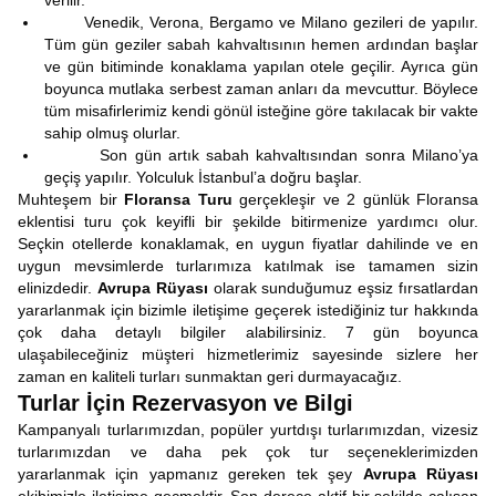
verilir.
Venedik, Verona, Bergamo ve Milano gezileri de yapılır.
Tüm gün geziler sabah kahvaltısının hemen ardından başlar
ve gün bitiminde konaklama yapılan otele geçilir. Ayrıca gün
boyunca mutlaka serbest zaman anları da mevcuttur. Böylece
tüm misafirlerimiz kendi gönül isteğine göre takılacak bir vakte
sahip olmuş olurlar.
Son gün artık sabah kahvaltısından sonra Milano’ya
geçiş yapılır. Yolculuk İstanbul’a doğru başlar.
Muhteşem bir
Floransa Turu
gerçekleşir ve 2 günlük Floransa
eklentisi turu çok keyifli bir şekilde bitirmenize yardımcı olur.
Seçkin otellerde konaklamak, en uygun fiyatlar dahilinde ve en
uygun mevsimlerde turlarımıza katılmak ise tamamen sizin
elinizdedir.
Avrupa Rüyası
olarak sunduğumuz eşsiz fırsatlardan
yararlanmak için bizimle iletişime geçerek istediğiniz tur hakkında
çok daha detaylı bilgiler alabilirsiniz. 7 gün boyunca
ulaşabileceğiniz müşteri hizmetlerimiz sayesinde sizlere her
zaman en kaliteli turları sunmaktan geri durmayacağız.
Turlar İçin Rezervasyon ve Bilgi
Kampanyalı turlarımızdan, popüler yurtdışı turlarımızdan, vizesiz
turlarımızdan ve daha pek çok tur seçeneklerimizden
yararlanmak için yapmanız gereken tek şey
Avrupa Rüyası