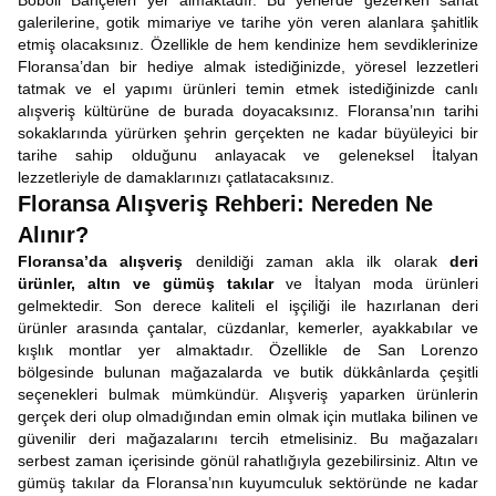
Boboli Bahçeleri yer almaktadır. Bu yerlerde gezerken sanat
galerilerine, gotik mimariye ve tarihe yön veren alanlara şahitlik
etmiş olacaksınız. Özellikle de hem kendinize hem sevdiklerinize
Floransa’dan bir hediye almak istediğinizde, yöresel lezzetleri
tatmak ve el yapımı ürünleri temin etmek istediğinizde canlı
alışveriş kültürüne de burada doyacaksınız. Floransa’nın tarihi
sokaklarında yürürken şehrin gerçekten ne kadar büyüleyici bir
tarihe sahip olduğunu anlayacak ve geleneksel İtalyan
lezzetleriyle de damaklarınızı çatlatacaksınız.
Floransa Alışveriş Rehberi: Nereden Ne
Alınır?
Floransa’da alışveriş
denildiği zaman akla ilk olarak
deri
ürünler, altın ve gümüş takılar
ve İtalyan moda ürünleri
gelmektedir. Son derece kaliteli el işçiliği ile hazırlanan deri
ürünler arasında çantalar, cüzdanlar, kemerler, ayakkabılar ve
kışlık montlar yer almaktadır. Özellikle de San Lorenzo
bölgesinde bulunan mağazalarda ve butik dükkânlarda çeşitli
seçenekleri bulmak mümkündür. Alışveriş yaparken ürünlerin
gerçek deri olup olmadığından emin olmak için mutlaka bilinen ve
güvenilir deri mağazalarını tercih etmelisiniz. Bu mağazaları
serbest zaman içerisinde gönül rahatlığıyla gezebilirsiniz. Altın ve
gümüş takılar da Floransa’nın kuyumculuk sektöründe ne kadar