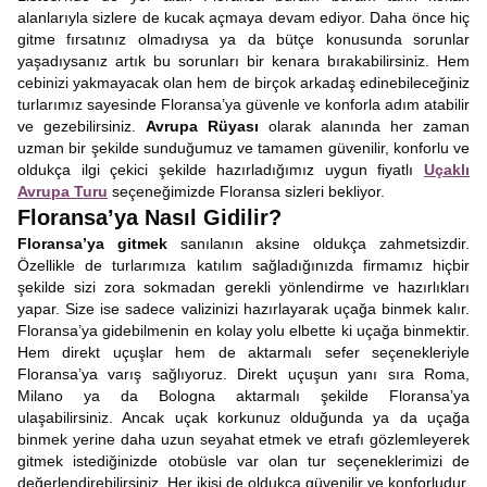
alanlarıyla sizlere de kucak açmaya devam ediyor. Daha önce hiç
gitme fırsatınız olmadıysa ya da bütçe konusunda sorunlar
yaşadıysanız artık bu sorunları bir kenara bırakabilirsiniz. Hem
cebinizi yakmayacak olan hem de birçok arkadaş edinebileceğiniz
turlarımız sayesinde Floransa’ya güvenle ve konforla adım atabilir
ve gezebilirsiniz.
Avrupa Rüyası
olarak alanında her zaman
uzman bir şekilde sunduğumuz ve tamamen güvenilir, konforlu ve
oldukça ilgi çekici şekilde hazırladığımız uygun fiyatlı
Uçaklı
Avrupa Turu
seçeneğimizde Floransa sizleri bekliyor.
Floransa’ya Nasıl Gidilir?
Floransa’ya gitmek
sanılanın aksine oldukça zahmetsizdir.
Özellikle de turlarımıza katılım sağladığınızda firmamız hiçbir
şekilde sizi zora sokmadan gerekli yönlendirme ve hazırlıkları
yapar. Size ise sadece valizinizi hazırlayarak uçağa binmek kalır.
Floransa’ya gidebilmenin en kolay yolu elbette ki uçağa binmektir.
Hem direkt uçuşlar hem de aktarmalı sefer seçenekleriyle
Floransa’ya varış sağlıyoruz. Direkt uçuşun yanı sıra Roma,
Milano ya da Bologna aktarmalı şekilde Floransa’ya
ulaşabilirsiniz. Ancak uçak korkunuz olduğunda ya da uçağa
binmek yerine daha uzun seyahat etmek ve etrafı gözlemleyerek
gitmek istediğinizde otobüsle var olan tur seçeneklerimizi de
değerlendirebilirsiniz. Her ikisi de oldukça güvenilir ve konforludur.