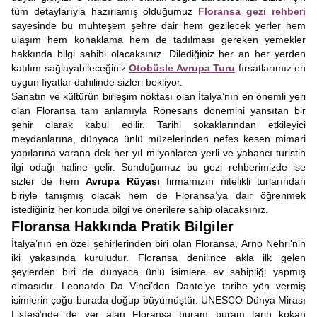
tüm detaylarıyla hazırlamış olduğumuz
Floransa gezi rehberi
sayesinde bu muhteşem şehre dair hem gezilecek yerler hem
ulaşım hem konaklama hem de tadılması gereken yemekler
hakkında bilgi sahibi olacaksınız. Dilediğiniz her an her yerden
katılım sağlayabileceğiniz
Otobüsle Avrupa Turu
fırsatlarımız en
uygun fiyatlar dahilinde sizleri bekliyor.
Sanatın ve kültürün birleşim noktası olan İtalya’nın en önemli yeri
olan Floransa tam anlamıyla Rönesans dönemini yansıtan bir
şehir olarak kabul edilir. Tarihi sokaklarından etkileyici
meydanlarına, dünyaca ünlü müzelerinden nefes kesen mimari
yapılarına varana dek her yıl milyonlarca yerli ve yabancı turistin
ilgi odağı haline gelir. Sunduğumuz bu gezi rehberimizde ise
sizler de hem
Avrupa Rüyası
firmamızın nitelikli turlarından
biriyle tanışmış olacak hem de Floransa’ya dair öğrenmek
istediğiniz her konuda bilgi ve önerilere sahip olacaksınız.
Floransa Hakkında Pratik Bilgiler
İtalya’nın en özel şehirlerinden biri olan Floransa, Arno Nehri’nin
iki yakasında kuruludur. Floransa denilince akla ilk gelen
şeylerden biri de dünyaca ünlü isimlere ev sahipliği yapmış
olmasıdır. Leonardo Da Vinci’den Dante’ye tarihe yön vermiş
isimlerin çoğu burada doğup büyümüştür. UNESCO Dünya Mirası
Listesi’nde de yer alan Floransa buram buram tarih kokan