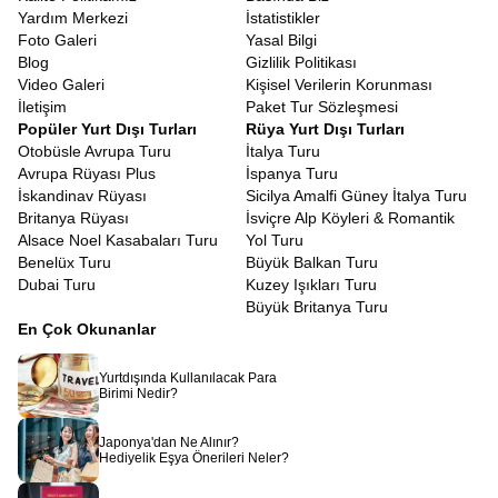
Yardım Merkezi
İstatistikler
Foto Galeri
Yasal Bilgi
Blog
Gizlilik Politikası
Video Galeri
Kişisel Verilerin Korunması
İletişim
Paket Tur Sözleşmesi
Popüler Yurt Dışı Turları
Rüya Yurt Dışı Turları
Otobüsle Avrupa Turu
İtalya Turu
Avrupa Rüyası Plus
İspanya Turu
İskandinav Rüyası
Sicilya Amalfi Güney İtalya Turu
Britanya Rüyası
İsviçre Alp Köyleri & Romantik
Alsace Noel Kasabaları Turu
Yol Turu
Benelüx Turu
Büyük Balkan Turu
Dubai Turu
Kuzey Işıkları Turu
Büyük Britanya Turu
En Çok Okunanlar
Yurtdışında Kullanılacak Para
Birimi Nedir?
Japonya'dan Ne Alınır?
Hediyelik Eşya Önerileri Neler?