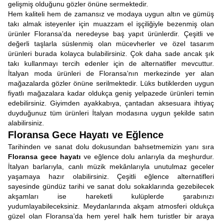
gelişmiş olduğunu gözler önüne sermektedir.
Hem kaliteli hem de zamansız ve modaya uygun altın ve gümüş
takı almak isteyenler için muazzam el işçiliğiyle bezenmiş olan
ürünler Floransa’da neredeyse baş yapıt ürünlerdir. Çeşitli ve
değerli taşlarla süslenmiş olan mücevherler ve özel tasarım
ürünleri burada kolayca bulabilirsiniz. Çok daha sade ancak şık
takı kullanmayı tercih edenler için de alternatifler mevcuttur.
İtalyan moda ürünleri de Floransa’nın merkezinde yer alan
mağazalarda gözler önüne serilmektedir. Lüks butiklerden uygun
fiyatlı mağazalara kadar oldukça geniş yelpazede ürünleri temin
edebilirsiniz. Giyimden ayakkabıya, çantadan aksesuara ihtiyaç
duyduğunuz tüm ürünleri İtalyan modasına uygun şekilde satın
alabilirsiniz.
Floransa Gece Hayatı ve Eğlence
Tarihinden ve sanat dolu dokusundan bahsetmemizin yanı sıra
Floransa gece hayatı
ve eğlence dolu anlarıyla da meşhurdur.
İtalyan barlarıyla, canlı müzik mekânlarıyla unutulmaz geceler
yaşamaya hazır olabilirsiniz. Çeşitli eğlence alternatifleri
sayesinde gündüz tarihi ve sanat dolu sokaklarında gezebilecek
akşamları ise hareketli kulüplerde şarabınızı
yudumlayabileceksiniz. Meydanlarında akşam atmosferi oldukça
güzel olan Floransa’da hem yerel halk hem turistler bir araya