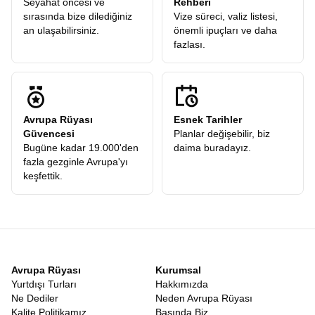
Seyahat öncesi ve
Rehberi
sırasında bize dilediğiniz
Vize süreci, valiz listesi,
an ulaşabilirsiniz.
önemli ipuçları ve daha
fazlası.
Avrupa Rüyası
Esnek Tarihler
Güvencesi
Planlar değişebilir, biz
Bugüne kadar 19.000'den
daima buradayız.
fazla gezginle Avrupa'yı
keşfettik.
Avrupa Rüyası
Kurumsal
Yurtdışı Turları
Hakkımızda
Ne Dediler
Neden Avrupa Rüyası
Kalite Politikamız
Basında Biz