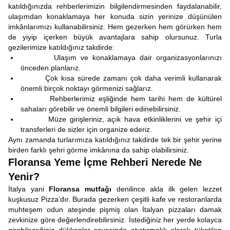
katıldığınızda rehberlerimizin bilgilendirmesinden faydalanabilir,
ulaşımdan konaklamaya her konuda sizin yerinize düşünülen
imkânlarımızı kullanabilirsiniz. Hem gezerken hem görürken hem
de yiyip içerken büyük avantajlara sahip olursunuz. Turla
gezilerimize katıldığınız takdirde:
Ulaşım ve konaklamaya dair organizasyonlarınızı
önceden planlarız.
Çok kısa sürede zamanı çok daha verimli kullanarak
önemli birçok noktayı görmenizi sağlarız.
Rehberlerimiz eşliğinde hem tarihi hem de kültürel
sahaları görebilir ve önemli bilgileri edinebilirsiniz.
Müze girişleriniz, açık hava etkinliklerini ve şehir içi
transferleri de sizler için organize ederiz.
Aynı zamanda turlarımıza katıldığınız takdirde tek bir şehir yerine
birden farklı şehri görme imkânına da sahip olabilirsiniz.
Floransa Yeme İçme Rehberi Nerede Ne
Yenir?
İtalya yani
Floransa mutfağı
denilince akla ilk gelen lezzet
kuşkusuz Pizza’dır. Burada gezerken çeşitli kafe ve restoranlarda
muhteşem odun ateşinde pişmiş olan İtalyan pizzaları damak
zevkinize göre değerlendirebilirsiniz. İstediğiniz her yerde kolayca