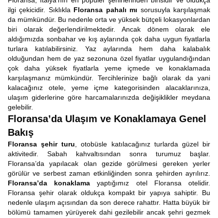
Floransa, İtalya’nın en popüler şehirlerinden birisidir ve oldukça
ilgi çekicidir. Sıklıkla
Floransa pahalı mı
sorusuyla karşılaşmak
da mümkündür. Bu nedenle orta ve yüksek bütçeli lokasyonlardan
biri olarak değerlendirilmektedir. Ancak dönem olarak ele
aldığımızda sonbahar ve kış aylarında çok daha uygun fiyatlarla
turlara katılabilirsiniz. Yaz aylarında hem daha kalabalık
olduğundan hem de yaz sezonuna özel fiyatlar uygulandığından
çok daha yüksek fiyatlarla yeme içmede ve konaklamada
karşılaşmanız mümkündür. Tercihlerinize bağlı olarak da yani
kalacağınız otele, yeme içme kategorisinden alacaklarınıza,
ulaşım giderlerine göre harcamalarınızda değişiklikler meydana
gelebilir.
Floransa’da Ulaşım ve Konaklamaya Genel
Bakış
Floransa şehir turu
, otobüsle katılacağınız turlarda güzel bir
aktivitedir. Sabah kahvaltısından sonra turumuz başlar.
Floransa’da yapılacak olan gezide görülmesi gereken yerler
görülür ve serbest zaman etkinliğinden sonra şehirden ayrılırız.
Floransa’da konaklama
yaptığımız otel Floransa otelidir.
Floransa şehir olarak oldukça kompakt bir yapıya sahiptir. Bu
nedenle ulaşım açısından da son derece rahattır. Hatta büyük bir
bölümü tamamen yürüyerek dahi gezilebilir ancak şehri gezmek