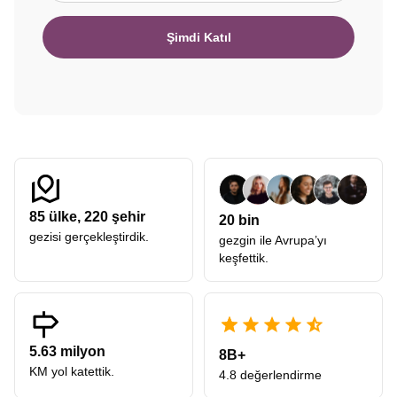
Şimdi Katıl
85
ülke,
220
şehir
20 bin
gezisi gerçekleştirdik.
gezgin ile Avrupa’yı
keşfettik.
5.63 milyon
8B+
KM yol katettik.
4.8 değerlendirme