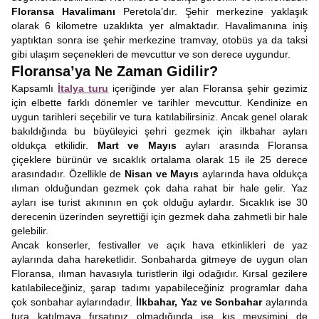
Floransa Havalimanı
Peretola’dır. Şehir merkezine yaklaşık
olarak 6 kilometre uzaklıkta yer almaktadır. Havalimanına iniş
yaptıktan sonra ise şehir merkezine tramvay, otobüs ya da taksi
gibi ulaşım seçenekleri de mevcuttur ve son derece uygundur.
Floransa’ya Ne Zaman Gidilir?
Kapsamlı
İtalya turu
içeriğinde yer alan Floransa şehir gezimiz
için elbette farklı dönemler ve tarihler mevcuttur. Kendinize en
uygun tarihleri seçebilir ve tura katılabilirsiniz. Ancak genel olarak
bakıldığında bu büyüleyici şehri gezmek için ilkbahar ayları
oldukça etkilidir.
Mart ve Mayıs
ayları arasında Floransa
çiçeklere bürünür ve sıcaklık ortalama olarak 15 ile 25 derece
arasındadır. Özellikle de
Nisan ve Mayıs
aylarında hava oldukça
ılıman olduğundan gezmek çok daha rahat bir hale gelir. Yaz
ayları ise turist akınının en çok olduğu aylardır. Sıcaklık ise 30
derecenin üzerinden seyrettiği için gezmek daha zahmetli bir hale
gelebilir.
Ancak konserler, festivaller ve açık hava etkinlikleri de yaz
aylarında daha hareketlidir. Sonbaharda gitmeye de uygun olan
Floransa, ılıman havasıyla turistlerin ilgi odağıdır. Kırsal gezilere
katılabileceğiniz, şarap tadımı yapabileceğiniz programlar daha
çok sonbahar aylarındadır.
İlkbahar, Yaz ve Sonbahar
aylarında
tura katılmaya fırsatınız olmadığında ise kış mevsimini de