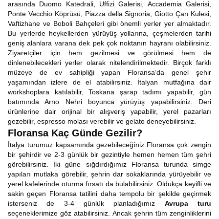
arasında Duomo Katedrali, Uffizi Galerisi, Accademia Galerisi,
Ponte Vecchio Köprüsü, Piazza della Signoria, Giotto Çan Kulesi,
Vaftizhane ve Boboli Bahçeleri gibi önemli yerler yer almaktadır.
Bu yerlerde heykellerden yürüyüş yollarına, çeşmelerden tarihi
geniş alanlara varana dek pek çok noktanın hayranı olabilirsiniz.
Ziyaretçiler için hem gezilmesi ve görülmesi hem de
dinlenebilecekleri yerler olarak nitelendirilmektedir. Birçok farklı
müzeye de ev sahipliği yapan Floransa’da genel şehir
yaşamından izlere de el atabilirsiniz. İtalyan mutfağına dair
workshoplara katılabilir, Toskana şarap tadımı yapabilir, gün
batımında Arno Nehri boyunca yürüyüş yapabilirsiniz. Deri
ürünlerine dair orijinal bir alışveriş yapabilir, yerel pazarları
gezebilir, espresso molası verebilir ve gelato deneyebilirsiniz.
Floransa Kaç Günde Gezilir?
İtalya turumuz kapsamında gezebileceğiniz Floransa çok zengin
bir şehirdir ve 2-3 günlük bir gezintiyle hemen hemen tüm şehri
görebilirsiniz. İki güne sığdırdığımız Floransa turunda simge
yapıları mutlaka görebilir, şehrin dar sokaklarında yürüyebilir ve
yerel kafelerinde oturma fırsatı da bulabilirsiniz. Oldukça keyifli ve
sakin geçen Floransa tatilini daha tempolu bir şekilde geçirmek
isterseniz de 3-4 günlük planladığımız
Avrupa turu
seçeneklerimize göz atabilirsiniz. Ancak şehrin tüm zenginliklerini