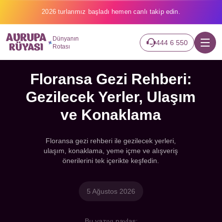
2026 turlarımız başladı hemen canlı takip edin.
Dünyanın
444 6 550
Rotası
Floransa Gezi Rehberi:
Gezilecek Yerler, Ulaşım
ve Konaklama
Floransa gezi rehberi ile gezilecek yerleri,
ulaşım, konaklama, yeme içme ve alışveriş
önerilerini tek içerikte keşfedin.
5 Ağustos 2026
Bu yazıyı paylaş: