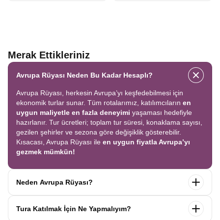
Merak Ettikleriniz
Avrupa Rüyası Neden Bu Kadar Hesaplı?
Avrupa Rüyası, herkesin Avrupa’yı keşfedebilmesi için
ekonomik turlar sunar. Tüm rotalarımız, katılımcıların
en
uygun maliyetle en fazla deneyimi
yaşaması hedefiyle
hazırlanır. Tur ücretleri; toplam tur süresi, konaklama sayısı,
gezilen şehirler ve sezona göre değişiklik gösterebilir.
Kısacası, Avrupa Rüyası ile
en uygun fiyatla Avrupa’yı
gezmek mümkün!
Neden Avrupa Rüyası?
Avrupa Rüyası ile ekonomik bir şekilde
tek seferde birçok
Tura Katılmak İçin Ne Yapmalıyım?
ülkeyi
keşfedin! Ekstra tur ücreti yok, tüm geziler fiyata
dahil.
Profesyonel kokartlı rehberler
,
konforlu oteller
ve