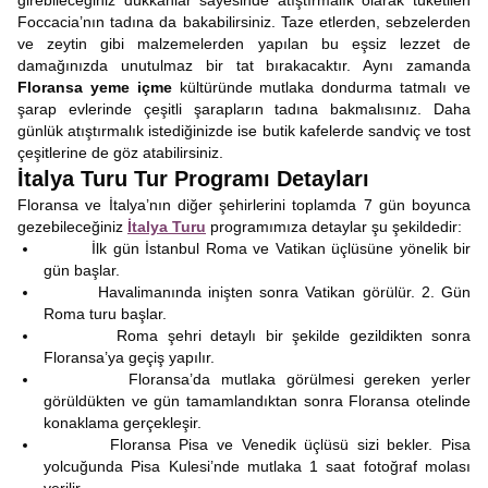
girebileceğiniz dükkanlar sayesinde atıştırmalık olarak tüketilen
Foccacia’nın tadına da bakabilirsiniz. Taze etlerden, sebzelerden
ve zeytin gibi malzemelerden yapılan bu eşsiz lezzet de
damağınızda unutulmaz bir tat bırakacaktır. Aynı zamanda
Floransa yeme içme
kültüründe mutlaka dondurma tatmalı ve
şarap evlerinde çeşitli şarapların tadına bakmalısınız. Daha
günlük atıştırmalık istediğinizde ise butik kafelerde sandviç ve tost
çeşitlerine de göz atabilirsiniz.
İtalya Turu Tur Programı Detayları
Floransa
ve İtalya’nın diğer şehirlerini toplamda 7 gün boyunca
gezebileceğiniz
İtalya Turu
programımıza detaylar şu şekildedir:
İlk gün İstanbul Roma ve Vatikan üçlüsüne yönelik bir
gün başlar.
Havalimanında inişten sonra Vatikan görülür. 2. Gün
Roma turu başlar.
Roma şehri detaylı bir şekilde gezildikten sonra
Floransa’ya geçiş yapılır.
Floransa’da mutlaka görülmesi gereken yerler
görüldükten ve gün tamamlandıktan sonra Floransa otelinde
konaklama gerçekleşir.
Floransa Pisa ve Venedik üçlüsü sizi bekler. Pisa
yolcuğunda Pisa Kulesi’nde mutlaka 1 saat fotoğraf molası