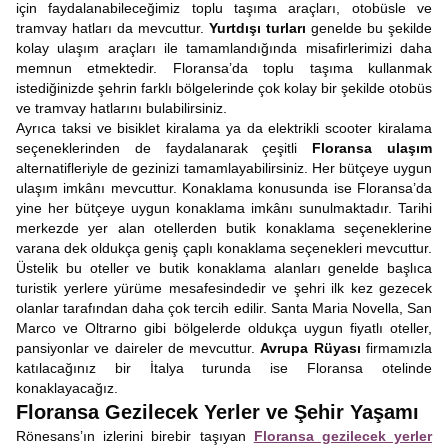
için faydalanabileceğimiz toplu taşıma araçları, otobüsle ve
tramvay hatları da mevcuttur.
Yurtdışı turları
genelde bu şekilde
kolay ulaşım araçları ile tamamlandığında misafirlerimizi daha
memnun etmektedir. Floransa’da toplu taşıma kullanmak
istediğinizde şehrin farklı bölgelerinde çok kolay bir şekilde otobüs
ve tramvay hatlarını bulabilirsiniz.
Ayrıca taksi ve bisiklet kiralama ya da elektrikli scooter kiralama
seçeneklerinden de faydalanarak çeşitli
Floransa ulaşım
alternatifleriyle de gezinizi tamamlayabilirsiniz. Her bütçeye uygun
ulaşım imkânı mevcuttur. Konaklama konusunda ise Floransa’da
yine her bütçeye uygun konaklama imkânı sunulmaktadır. Tarihi
merkezde yer alan otellerden butik konaklama seçeneklerine
varana dek oldukça geniş çaplı konaklama seçenekleri mevcuttur.
Üstelik bu oteller ve butik konaklama alanları genelde başlıca
turistik yerlere yürüme mesafesindedir ve şehri ilk kez gezecek
olanlar tarafından daha çok tercih edilir. Santa Maria Novella, San
Marco ve Oltrarno gibi bölgelerde oldukça uygun fiyatlı oteller,
pansiyonlar ve daireler de mevcuttur.
Avrupa Rüyası
firmamızla
katılacağınız bir İtalya turunda ise Floransa otelinde
konaklayacağız.
Floransa Gezilecek Yerler ve Şehir Yaşamı
Rönesans’ın izlerini birebir taşıyan
Floransa gezilecek yerler