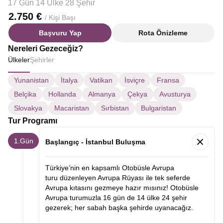
17 Gün 14 Ülke 28 Şehir
2.750 €
/ Kişi Başı
Başvuru Yap
Rota Önizleme
Nereleri Gezeceğiz?
Ülkeler
Şehirler
Yunanistan
İtalya
Vatikan
İsviçre
Fransa
Belçika
Hollanda
Almanya
Çekya
Avusturya
Slovakya
Macaristan
Sırbistan
Bulgaristan
Tur Programı
1.Gün
Başlangıç - İstanbul Buluşma
Türkiye’nin en kapsamlı Otobüsle Avrupa
turu düzenleyen Avrupa Rüyası ile tek seferde
Avrupa kıtasını gezmeye hazır mısınız! Otobüsle
Avrupa turumuzla 16 gün de 14 ülke 24 şehir
gezerek; her sabah başka şehirde uyanacağız.