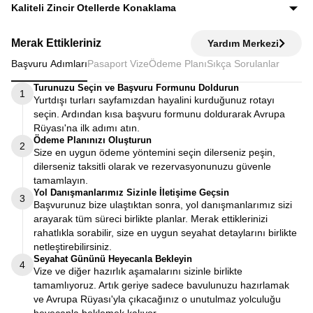
Ekstra tur ücreti alınmaz; programda yer alan tüm geziler
Kaliteli Zincir Otellerde Konaklama
fiyata dahildir.
Diğer turlarda şehirden 20–30 km uzaktaki otellerde
Merak Ettikleriniz
Yardım Merkezi
kalınırken, Avrupa Rüyası’nda merkeze yakın kaliteli zincir
Başvuru Adımları
Pasaport Vize
Ödeme Planı
Sıkça Sorulanlar
otellerde konaklayarak zamanınızı verimli kullanırsınız.
Turunuzu Seçin ve Başvuru Formunu Doldurun
1
Yurtdışı turları sayfamızdan hayalini kurduğunuz rotayı
seçin. Ardından kısa başvuru formunu doldurarak Avrupa
Rüyası'na ilk adımı atın.
Ödeme Planınızı Oluşturun
2
Size en uygun ödeme yöntemini seçin dilerseniz peşin,
dilerseniz taksitli olarak ve rezervasyonunuzu güvenle
tamamlayın.
Yol Danışmanlarımız Sizinle İletişime Geçsin
3
Başvurunuz bize ulaştıktan sonra, yol danışmanlarımız sizi
arayarak tüm süreci birlikte planlar. Merak ettiklerinizi
rahatlıkla sorabilir, size en uygun seyahat detaylarını birlikte
netleştirebilirsiniz.
Seyahat Gününü Heyecanla Bekleyin
4
Vize ve diğer hazırlık aşamalarını sizinle birlikte
tamamlıyoruz. Artık geriye sadece bavulunuzu hazırlamak
ve Avrupa Rüyası'yla çıkacağınız o unutulmaz yolculuğu