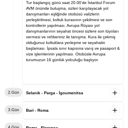
Tur başlangıç günü saat 20.00’de İstanbul Forum
AVM önünde buluşma, sizleri karşılayacak yol
danışmanları eşliğinde otobüsü valizlerin
yerleştirilmesi, koltuk kurasının çekilmesi ve son
kontrollerin yapılması. Avrupa Rüyası yol
danışmanlarının seyahat öncesi sizlere son tüyoları
vermesi ve rehberiniz ile tanışma. Kura ile çekmiş
olduğunuz koltuklara yerleşme ve seyahatin
başlaması. İpsala sınır kapısına varış ve pasaport &
vize işlemlerinin yapılması. Otobüsle Avrupa
turumuzun 16 günlük yolculuğu başlıyor.
2.Gün
Selanik - Parga - İgoumenitsa
Sabah saatlerinde Selanik’e varış ve kahvaltı.
3.Gün
Ardından Selanik şehir turu. Selanik’te görülecek
Bari - Roma
yerler arasında Atatürk’ün evi, Kordon, Beyaz Kule
ve Osmanlı ve Bizans eserleri. Panoramik şehir turu
Sabah gemimizden Bari limanında indikten sonra
4.Gün
ve serbest zamanın ardından Parga şehrine varış.
Roma’ya hareket ediyoruz. Varışın ardından
Roma - Floransa