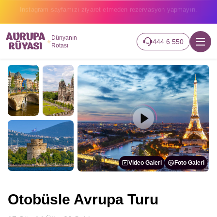
2026 turlarımız başladı hemen canlı takip edin.
Dünyanın
444 6 550
Rotası
Video Galeri
Foto Galeri
Otobüsle Avrupa Turu