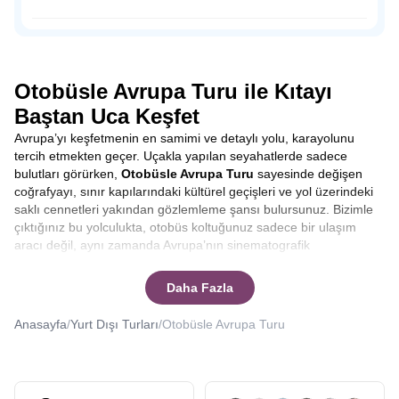
dışında sahil şeridine konumlandırılmış tahta ayakkabı
dükkanları, hediyelik eşya satan dükkanlar, leziz balıklar
Osmanlı Padişahı Sultan Süleyman’ın saltanatı döneminde
yiyebileceğiniz restoranlar ve peynir fabrikalarıyla
1523-1536 yılları arasında sadrazamlık yapmış önemli
Volendam’da zamanın nasıl geçtiğini anlamayacaksınız.
siyaset insanı Pargalı İbrahim Paşa ile tanıdığımız Parga,
doğal güzelliğine rağmen, henüz çılgın turist kalabalığına
Otobüsle Avrupa Turu ile Kıtayı
uğramamış bakir bir yerleşim yeri.
Baştan Uca Keşfet
Avrupa’yı keşfetmenin en samimi ve detaylı yolu, karayolunu
tercih etmekten geçer. Uçakla yapılan seyahatlerde sadece
bulutları görürken,
Otobüsle Avrupa Turu
sayesinde değişen
coğrafyayı, sınır kapılarındaki kültürel geçişleri ve yol üzerindeki
saklı cennetleri yakından gözlemleme şansı bulursunuz. Bizimle
çıktığınız bu yolculukta, otobüs koltuğunuz sadece bir ulaşım
aracı değil, aynı zamanda Avrupa’nın sinematografik
manzaralarını izleyebileceğiniz bir ön sıradır. Yolculuk boyunca
şehirler arası geçişlerde rehberlerimizin anlatımlarıyla
Daha Fazla
bilgilenirken, molalarda yerel lezzetleri tatma fırsatı yakalarsınız.
Bu tur, sadece varış noktasına odaklanmak yerine, yolculuğun
Anasayfa
/
Yurt Dışı Turları
/
Otobüsle Avrupa Turu
kendisinden keyif alanlar için tasarlanmıştır.
Otobüsle Avrupa
Turu kaç gün sürer
ya da
Otobüsle Avrupa Turu kaç ülke
gezilir
gibi sorularınıza yanıt vereceğiz.
Seyahat etmek, sadece yeni yerler görmek değil, aynı zamanda