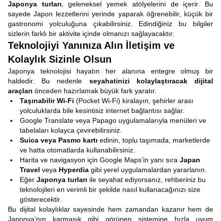
Japonya turları
, geleneksel yemek atölyelerini de içerir. Bu
sayede Japon lezzetlerini yerinde yaparak öğrenebilir, küçük bir
gastronomi yolculuğuna çıkabilirsiniz. Edindiğiniz bu bilgiler
sizlerin farklı bir aktivite içinde olmanızı sağlayacaktır.
Teknolojiyi Yanınıza Alın İletişim ve
Kolaylık Sizinle Olsun
Japonya teknolojisi hayatın her alanına entegre olmuş bir
haldedir. Bu nedenle
seyahatinizi kolaylaştıracak dijital
araçları
önceden hazırlamak büyük fark yaratır.
Taşınabilir Wi-Fi
(Pocket Wi-Fi) kiralayın, şehirler arası
yolculuklarda bile kesintisiz internet bağlantısı sağlar.
Google Translate veya Papago uygulamalarıyla menüleri ve
tabelaları kolayca çevirebilirsiniz.
Suica veya Pasmo kartı
edinin, toplu taşımada, marketlerde
ve hatta otomatlarda kullanabilirsiniz.
Harita ve navigasyon için Google Maps’in yanı sıra
Japan
Travel
veya
Hyperdia
gibi yerel uygulamalardan yararlanın.
Eğer
Japonya turları
ile seyahat ediyorsanız, rehberiniz bu
teknolojileri en verimli bir şekilde nasıl kullanacağınızı size
gösterecektir.
Bu dijital kolaylıklar sayesinde hem zamandan kazanır hem de
Japonya’nın karmaşık gibi görünen sistemine hızla uyum