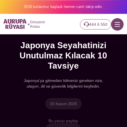
2026 turlarımız başladı hemen canlı takip edin.
Dünyanın
444 6 550
Rotası
Japonya Seyahatinizi
Unutulmaz Kılacak 10
Tavsiye
Japonya’ya gitmeden bilmeniz gereken vize,
ulaşım, dil ve güvenlik bilgilerini keşfedin.
15 Kasım 2025
Bu yazıyı paylaş: