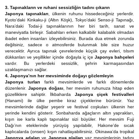
3. Tapınakların ve ruhani sessizliğin tadını çıkarın
Japonya tapınakları
, ülkenin ruhunu hissedeceğiniz yerlerdir.
Kyoto’daki Kinkaku-ji (Altın Köşk), Tokyo’daki Senso-ji Tapınağı,
Nara’daki Todai-ji tapınaklarının her biri tarih, sanat ve
maneviyatla birleşir. Sabahları erken kalkabilir kalabalık olmadan
ibadet eden insanları izleyebilirsiniz. Burada dua etmek zorunda
değilsiniz, sadece o atmosferde bulunmak bile size huzur
verecektir. Ayrıca tapınak çevrelerinde küçük çay evleri, tılsım
dükkanları ve yeşillikler içinde doğayla iç içe
Japonya bahçeleri
vardır. Bu yerlerdeki sessizlik, şehrin karmaşasından
uzaklaşmanızı sağlar.
4. Japonya’nın her mevsiminde doğayı gözlemleyin
Japonya turları
farklı mevsimlerde ve farklı dönemlerde
düzenlenir.
Japonya doğası
, her mevsim ruhunuza hitap eden
güzelliklere sahiptir. İlkbaharda
Japonya çiçek festivalleri
(Hanami) ile ülke pembe kiraz çiçeklerine bürünür. Yaz
mevsimlerinde dağlar yeşerir ve festival coşkuları ülkenin her
yerinde kendini gösterir. Sonbaharda ağaçların altın yaprakları,
kışın ise karla kaplı tapınaklar sizi büyüler. Her mevsim Fuji
Dağı’nın eteklerinde yürüyüş yapılabilir, Hakone’de sıcak
kaplıcalarda (onsen) kışın rahatlayabilirsiniz. Okinawa’da tropikal
Japonya adaları
ve
Japonya plajları
yaz mevsimlerinin tadını