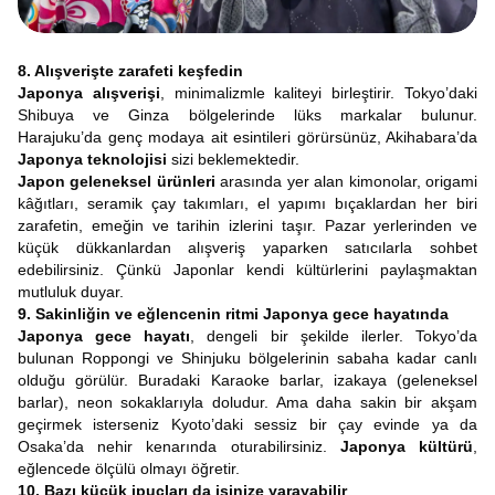
8. Alışverişte zarafeti keşfedin
Japonya alışverişi
, minimalizmle kaliteyi birleştirir. Tokyo’daki
Shibuya ve Ginza bölgelerinde lüks markalar bulunur.
Harajuku’da genç modaya ait esintileri görürsünüz, Akihabara’da
Japonya teknolojisi
sizi beklemektedir.
Japon geleneksel ürünleri
arasında yer alan kimonolar, origami
kâğıtları, seramik çay takımları, el yapımı bıçaklardan her biri
zarafetin, emeğin ve tarihin izlerini taşır. Pazar yerlerinden ve
küçük dükkanlardan alışveriş yaparken satıcılarla sohbet
edebilirsiniz. Çünkü Japonlar kendi kültürlerini paylaşmaktan
mutluluk duyar.
9. Sakinliğin ve eğlencenin ritmi Japonya gece hayatında
Japonya gece hayatı
, dengeli bir şekilde ilerler. Tokyo’da
bulunan Roppongi ve Shinjuku bölgelerinin sabaha kadar canlı
olduğu görülür. Buradaki Karaoke barlar, izakaya (geleneksel
barlar), neon sokaklarıyla doludur. Ama daha sakin bir akşam
geçirmek isterseniz Kyoto’daki sessiz bir çay evinde ya da
Osaka’da nehir kenarında oturabilirsiniz.
Japonya kültürü
,
eğlencede ölçülü olmayı öğretir.
10. Bazı küçük ipuçları da işinize yarayabilir