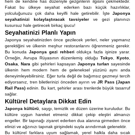
hem de kendine has düzeniyle gezginlerin ilgisini çekmektedir.
Fakat bu ülkeye seyahat ederken bazı küçük hazırlıklar,
yolculuğunuzu çok daha keyifli hale getirebilir. İşte
Japonya
seyahatinizi kolaylaştıracak tavsiyeler
ve gezi planınızı
kusursuz hale getirecek birkaç ipucu!
Seyahatinizi Planlı Yapın
Japonya seyahatinizden önce gezilecek yerleri, neler yapmanız
gerektiğini ve ülkenin meşhur restoranlarını öğrenmeniz gerekir.
Bu konuda
Japonya gezi rehberi
oldukça fazla işinize yarar.
Örneğin, Avrupa Rüyasının düzenlemiş olduğu
Tokyo
,
Kyoto
,
Osaka
,
Nara
gibi şehirleri kapsayan
Japonya turları
sayesinde
ülkenin hem modern hem de geleneksel yüzünü aynı anda
deneyimleyebilirsiniz. Eğer turla değil de bağımsız gezmeyi tercih
ediyorsanız, tren biletlerinizi önceden ayırın ve
JR Pass (Japan
Rail Pass)
edinin. Bu kart, şehirler arası trenlerde büyük tasarruf
sağlar.
Kültürel Detaylara Dikkat Edin
Japonya kültürü
, saygı, temizlik ve düzen üzerine kuruludur. Bu
kültüre uygun hareket etmeniz dikkat çekip eleştiri almanızı
engeller. Bir tapınağı ziyaret ederken dua alanına girmeden önce
elinizi ve ağzınızı tapınak girişindeki suyla arındırmak gelenektir.
Bu kültürel farklara uyum sağlamak, yerel halkla daha sıcak