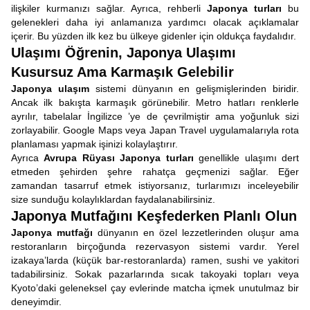
ilişkiler kurmanızı sağlar. Ayrıca, rehberli
Japonya turları
bu
gelenekleri daha iyi anlamanıza yardımcı olacak açıklamalar
içerir. Bu yüzden ilk kez bu ülkeye gidenler için oldukça faydalıdır.
Ulaşımı Öğrenin, Japonya Ulaşımı
Kusursuz Ama Karmaşık Gelebilir
Japonya ulaşım
sistemi dünyanın en gelişmişlerinden biridir.
Ancak ilk bakışta karmaşık görünebilir. Metro hatları renklerle
ayrılır, tabelalar İngilizce ’ye de çevrilmiştir ama yoğunluk sizi
zorlayabilir. Google Maps veya Japan Travel uygulamalarıyla rota
planlaması yapmak işinizi kolaylaştırır.
Ayrıca
Avrupa Rüyası
Japonya turları
genellikle ulaşımı dert
etmeden şehirden şehre rahatça geçmenizi sağlar. Eğer
zamandan tasarruf etmek istiyorsanız, turlarımızı inceleyebilir
size sunduğu kolaylıklardan faydalanabilirsiniz.
Japonya Mutfağını Keşfederken Planlı Olun
Japonya mutfağı
dünyanın en özel lezzetlerinden oluşur ama
restoranların birçoğunda rezervasyon sistemi vardır. Yerel
izakaya’larda (küçük bar-restoranlarda) ramen, sushi ve yakitori
tadabilirsiniz. Sokak pazarlarında sıcak takoyaki topları veya
Kyoto’daki geleneksel çay evlerinde matcha içmek unutulmaz bir
deneyimdir.