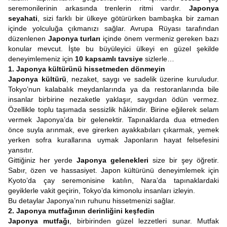
seremonilerinin arkasında trenlerin ritmi vardır.
Japonya
seyahati
, sizi farklı bir ülkeye götürürken bambaşka bir zaman
içinde yolculuğa çıkmanızı sağlar. Avrupa Rüyası tarafından
düzenlenen
Japonya turları
içinde önem vermeniz gereken bazı
konular mevcut. İşte bu büyüleyici ülkeyi en güzel şekilde
deneyimlemeniz için
10 kapsamlı tavsiye
sizlerle…
1. Japonya kültürünü hissetmeden dönmeyin
Japonya kültürü
, nezaket, saygı ve sadelik üzerine kuruludur.
Tokyo’nun kalabalık meydanlarında ya da restoranlarında bile
insanlar birbirine nezaketle yaklaşır, saygıdan ödün vermez.
Özellikle toplu taşımada sessizlik hâkimdir. Birine eğilerek selam
vermek Japonya’da bir gelenektir. Tapınaklarda dua etmeden
önce suyla arınmak, eve girerken ayakkabıları çıkarmak, yemek
yerken sofra kurallarına uymak Japonların hayat felsefesini
yansıtır.
Gittiğiniz her yerde
Japonya gelenekleri
size bir şey öğretir.
Sabır, özen ve hassasiyet. Japon kültürünü deneyimlemek için
Kyoto’da çay seremonisine katılın, Nara’da tapınaklardaki
geyiklerle vakit geçirin, Tokyo’da kimonolu insanları izleyin.
Bu detaylar Japonya’nın ruhunu hissetmenizi sağlar.
2. Japonya mutfağının derinliğini keşfedin
Japonya mutfağı
, birbirinden güzel lezzetleri sunar. Mutfak