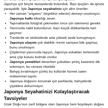
Japonya için birçok tavsiyelerde bulunduk. Bazı ipuçları da işinize
yarayabilir. İşte
Japonya seyahatiniz
için altın öneriler:
Her zaman “arigatou” (teşekkür ederim) demeyi unutmayın;
Japonya halkı
kibarlığı sever.
Tapınaklarda fotoğraf çekmeden önce izin istemeniz gerekir.
Yanınızda nakit bulundurun, bazı küçük dükkanlarda kart
geçmez.
Trenlerde ve otobüslerde asla yüksek sesle konuşmayın.
Japonya ulaşımı
çok dakiktir, trenin saniyesi bile şaşmaz,
bunu unutmayın.
Çöplerinizi yanınızda taşıyın, Japonya sokakları tertemizdir
ama çöp kutusu bulmak zordur.
Japonya yemekleri
denerken çubukları pirinç kasesine dik
sokmayın, bu cenaze ritüelidir.
Bahşiş bırakmayın çünkü bu kültürde hizmet zaten
mükemmel sayılır.
Japonya doğasını korumak için parklarda, bahçelerde
çiçeklere dokunmayın.
Japonya Seyahatinizi Kolaylaştıracak
Tavsiyeler
Uzak Doğu’nun zarif bölgesi olan Japonya hem büyüleyici doğası