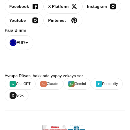
Facebook
X Platform
Instagram
Youtube
Pinterest
Para Birimi
EUR
Avrupa Rüyası hakkında yapay zekaya sor
ChatGPT
Claude
Gemini
Perplexity
G
C
G
P
Grok
X