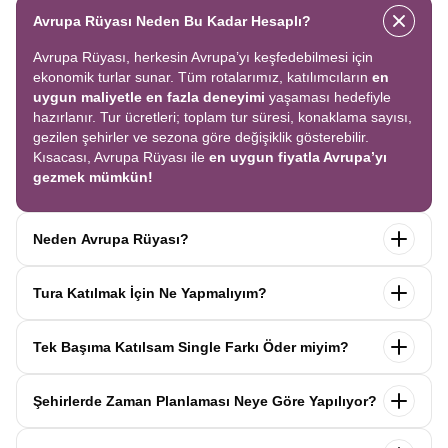
Avrupa Rüyası Neden Bu Kadar Hesaplı?
Avrupa Rüyası, herkesin Avrupa’yı keşfedebilmesi için
ekonomik turlar sunar. Tüm rotalarımız, katılımcıların
en
uygun maliyetle en fazla deneyimi
yaşaması hedefiyle
hazırlanır. Tur ücretleri; toplam tur süresi, konaklama sayısı,
gezilen şehirler ve sezona göre değişiklik gösterebilir.
Kısacası, Avrupa Rüyası ile
en uygun fiyatla Avrupa’yı
gezmek mümkün!
Neden Avrupa Rüyası?
Avrupa Rüyası ile ekonomik bir şekilde
tek seferde birçok
Tura Katılmak İçin Ne Yapmalıyım?
ülkeyi
keşfedin! Ekstra tur ücreti yok, tüm geziler fiyata
dahil.
Profesyonel kokartlı rehberler
,
konforlu oteller
ve
Tur sayfasındaki
“Başvuru Yap”
formunu doldurun ve
benzersiz rotalar
ile Avrupa’yı en keyifli şekilde yaşayın.
Tek Başıma Katılsam Single Farkı Öder miyim?
seyahat sözleşmesini
onaylayın.
İlk taksiti
ödediğinizde
kaydınız tamamlanır ve Avrupa Rüyası’yla yolculuğunuz
Hayır, ödemezsiniz. Avrupa Rüyası’nda tek başına
başlar!
Şehirlerde Zaman Planlaması Neye Göre Yapılıyor?
katıldığınızda
1000 Euro’ya varan single farkı
uygulanmaz.
Sizi, mesleğinize ve yaşınıza uygun bir
Avrupa Rüyası turlarındaki tüm zaman planlamaları,
uzman
katılımcı ile eşleştiririz; böylece
ek ücret ödemeden