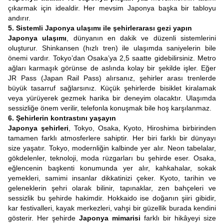
çıkarmak için idealdir. Her mevsim Japonya başka bir tabloyu
andırır.
5. Sistemli Japonya ulaşımı ile şehirlerarası gezi yapın
Japonya ulaşımı
, dünyanın en dakik ve düzenli sistemlerini
oluşturur. Shinkansen (hızlı tren) ile ulaşımda saniyelerin bile
önemi vardır. Tokyo’dan Osaka’ya 2,5 saatte gidebilirsiniz. Metro
ağları karmaşık görünse de aslında kolay bir şekilde işler. Eğer
JR Pass (Japan Rail Pass) alırsanız, şehirler arası trenlerde
büyük tasarruf sağlarsınız. Küçük şehirlerde bisiklet kiralamak
veya yürüyerek gezmek harika bir deneyim olacaktır. Ulaşımda
sessizliğe önem verilir, telefonla konuşmak bile hoş karşılanmaz.
6. Şehirlerin kontrastını yaşayın
Japonya şehirleri
, Tokyo, Osaka, Kyoto, Hiroshima birbirinden
tamamen farklı atmosferlere sahiptir. Her biri farklı bir dünyayı
size yaşatır.
Tokyo, modernliğin kalbinde yer alır. Neon tabelalar,
gökdelenler, teknoloji, moda rüzgarları bu şehirde eser. Osaka,
eğlencenin başkenti konumunda yer alır, kahkahalar, sokak
yemekleri, samimi insanlar dikkatinizi çeker. Kyoto, tarihin ve
geleneklerin şehri olarak bilinir, tapınaklar, zen bahçeleri ve
sessizlik bu şehirde hakimdir. Hokkaido ise doğanın şiiri gibidir,
kar festivalleri, kayak merkezleri, vahşi bir güzellik burada kendini
gösterir.
Her şehirde
Japonya mimarisi
farklı bir hikâyeyi size