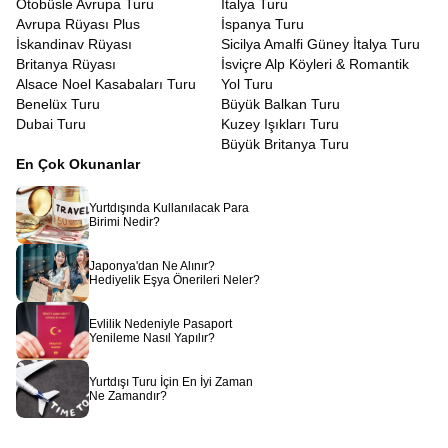
Otobüsle Avrupa Turu
İtalya Turu
Avrupa Rüyası Plus
İspanya Turu
İskandinav Rüyası
Sicilya Amalfi Güney İtalya Turu
Britanya Rüyası
İsviçre Alp Köyleri & Romantik
Alsace Noel Kasabaları Turu
Yol Turu
Benelüx Turu
Büyük Balkan Turu
Dubai Turu
Kuzey Işıkları Turu
Büyük Britanya Turu
En Çok Okunanlar
Yurtdışında Kullanılacak Para
Birimi Nedir?
Japonya'dan Ne Alınır?
Hediyelik Eşya Önerileri Neler?
Evlilik Nedeniyle Pasaport
Yenileme Nasıl Yapılır?
Yurtdışı Turu İçin En İyi Zaman
Ne Zamandır?