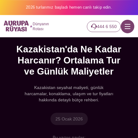
2026 turlarımız başladı hemen canlı takip edin.
Dünyanın
444 6 550
Rotası
Kazakistan'da Ne Kadar
Harcanır? Ortalama Tur
ve Günlük Maliyetler
Kazakistan seyahat maliyeti, günlük
harcamalar, konaklama, ulaşım ve tur fiyatları
hakkında detaylı bütçe rehberi.
25 Ocak 2026
Bu yazıyı paylaş: