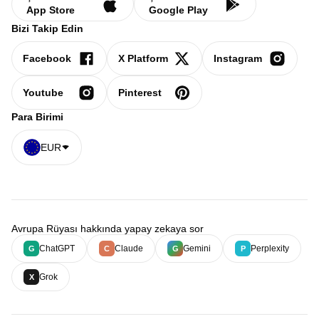
App Store
Google Play
Bizi Takip Edin
Facebook
X Platform
Instagram
Youtube
Pinterest
Para Birimi
EUR
Avrupa Rüyası hakkında yapay zekaya sor
ChatGPT
Claude
Gemini
Perplexity
G
C
G
P
Grok
X