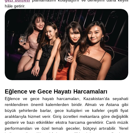
gezi bütçesi
planlamasını kolaylaştırır ve deneyimi daha keyifli
hâle getirir.
Eğlence ve Gece Hayatı Harcamaları
Eğlence ve gece hayatı harcamaları, Kazakistan’da seyahati
renklendiren önemli kalemlerden biridir. Almatı ve Astana gibi
büyük şehirlerde barlar, gece kulüpleri ve kafeler çeşitli fiyat
aralıklarıyla hizmet verir. Giriş ücretleri mekanlara göre değişiklik
gösterir ve bazı etkinlikler ekstra harcama gerektirir. Canlı müzik
performansları ve özel temalı geceler, bütçeyi artırabilir. Yerel