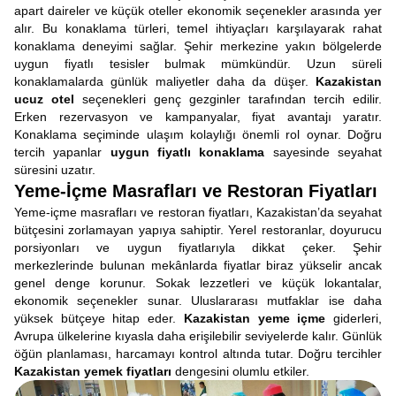
apart daireler ve küçük oteller ekonomik seçenekler arasında yer
alır. Bu konaklama türleri, temel ihtiyaçları karşılayarak rahat
konaklama deneyimi sağlar. Şehir merkezine yakın bölgelerde
uygun fiyatlı tesisler bulmak mümkündür. Uzun süreli
konaklamalarda günlük maliyetler daha da düşer.
Kazakistan
ucuz otel
seçenekleri genç gezginler tarafından tercih edilir.
Erken rezervasyon ve kampanyalar, fiyat avantajı yaratır.
Konaklama seçiminde ulaşım kolaylığı önemli rol oynar. Doğru
tercih yapanlar
uygun fiyatlı konaklama
sayesinde seyahat
süresini uzatır.
Yeme-İçme Masrafları ve Restoran Fiyatları
Yeme-içme masrafları ve restoran fiyatları, Kazakistan’da seyahat
bütçesini zorlamayan yapıya sahiptir. Yerel restoranlar, doyurucu
porsiyonları ve uygun fiyatlarıyla dikkat çeker. Şehir
merkezlerinde bulunan mekânlarda fiyatlar biraz yükselir ancak
genel denge korunur. Sokak lezzetleri ve küçük lokantalar,
ekonomik seçenekler sunar. Uluslararası mutfaklar ise daha
yüksek bütçeye hitap eder.
Kazakistan yeme içme
giderleri,
Avrupa ülkelerine kıyasla daha erişilebilir seviyelerde kalır. Günlük
öğün planlaması, harcamayı kontrol altında tutar. Doğru tercihler
Kazakistan yemek fiyatları
dengesini olumlu etkiler.