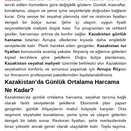
tercih edilen hizmetlere göre değişiklik gösterir. Günlük masraflar,
konaklama, ulaşım ve yeme içme seçimleriyle doğrudan bağlantı
kurar. Orta seviye bir seyahat planında otel ve restoran fiyatları
dengeli bir bütçe sunar. Şehir içi ulaşım, uygun fiyatlı
seçenekleriyle maliyeti düşük tutar. Tur programları ve rehberli
geziler, harcamayı artırsa da konfor sağlar.
Kazakistan günlük
harcama
tutarları Avrupa ülkelerine kıyasla daha erişilebilir
seviyelerde kalır. Planlı hareket eden gezginler,
Kazakistan tur
fiyatları
konusunda avantaj yakalar. Alışveriş ve eğlence giderleri
kişisel tercihlere göre şekillenir. Doğru bütçe planlaması,
Kazakistan seyahat maliyeti
üzerinde belirleyici olur. Kazakistan
seyahatinizi konforlu ve sorunsuz yaşamak için
Avrupa Rüy
ası
tur firmasının profesyonel paketlerinden faydalanabilirsiniz.
Kazakistan’da Günlük Ortalama Harcama
Ne Kadar?
Kazakistan’da günlük ortalama harcama, seyahat tarzına bağlı
olarak farklı seviyelerde şekillenir. Ekonomik plan yapan
gezginler, günlük ihtiyaçlarını makul bütçeyle karşılar. Orta
segment seyahatte konaklama, yeme içme ve ulaşım giderleri
dengeli bir tablo sunar. Restoran fiyatları, şehir merkezlerinde
biraz yükselir ancak genel olarak ulaşılabilir kalır. Toplu taşıma,