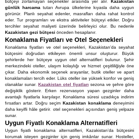
bütçeyi zorlamayan seçenekler arasında yer alır.
Kazakistan
günlük harcama
tutarı Avrupa ülkelerine kıyasla daha uygun
görünür. Planlı seyahat edenler, masrafları daha rahat kontrol
eder. Tur programları ve ekstra aktiviteler bütçeyi etkiler. Doğru
tercihler seyahat maliyeti üzerinde belirleyici olur. Bu nedenle
Kazakistan gezi bütçesi
önceden hesaplanır.
Konaklama Fiyatları ve Otel Seçenekleri
Konaklama fiyatları ve otel seçenekleri, Kazakistan’da seyahat
bütçesini doğrudan etkileyen önemli unsur oluşturur. Büyük
şehirlerde her bütçeye uygun otel alternatifleri bulunur. Şehir
merkezindeki oteller, ulaşım kolaylığı ve hizmet çeşitliliğiyle öne
çıkar. Daha ekonomik seçenek arayanlar, butik oteller ve apart
konaklamaları tercih eder. Lüks oteller ise yüksek konfor ve geniş
olanaklar sunar.
Kazakistan otel fiyatları
sezona ve şehre göre
değişiklik gösterir. Erken rezervasyon yapan gezginler daha
avantajlı fiyatlarla karşılaşır. Konaklama süresi uzadıkça indirim
fırsatları artar. Doğru seçim
Kazakistan konaklama
deneyimini
daha keyifli hâle getirir. otel seçenekleri açısından geniş yelpaze
sunar.
Uygun Fiyatlı Konaklama Alternatifleri
Uygun fiyatlı konaklama alternatifleri, Kazakistan’da bütçesini
korumak isteyen gezginler için geniş imkânlar sunar. Hosteller,