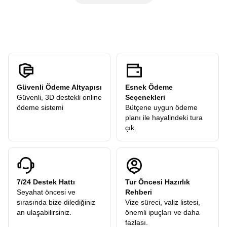
öneriler alır ve sonrasında verilen
serbest zamanda
şehri
ücreti
talep etmez. Turlarımızdaki tüm ekstra geziler
kendi temponuzda deneyimleyebilirsiniz.
katılımcılarımıza hediye olarak dahildir.
Güvenli Ödeme Altyapısı
Esnek Ödeme
Güvenli, 3D destekli online
Seçenekleri
ödeme sistemi
Bütçene uygun ödeme
planı ile hayalindeki tura
çık.
7/24 Destek Hattı
Tur Öncesi Hazırlık
Seyahat öncesi ve
Rehberi
sırasında bize dilediğiniz
Vize süreci, valiz listesi,
an ulaşabilirsiniz.
önemli ipuçları ve daha
fazlası.