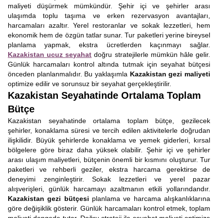
maliyeti düşürmek mümkündür. Şehir içi ve şehirler arası
ulaşımda toplu taşıma ve erken rezervasyon avantajları,
harcamaları azaltır. Yerel restoranlar ve sokak lezzetleri, hem
ekonomik hem de özgün tatlar sunar. Tur paketleri yerine bireysel
planlama yapmak, ekstra ücretlerden kaçınmayı sağlar.
Kazakistan ucuz seyahat
doğru stratejilerle mümkün hâle gelir.
Günlük harcamaları kontrol altında tutmak için seyahat bütçesi
önceden planlanmalıdır. Bu yaklaşımla
Kazakistan gezi maliyeti
optimize edilir ve sorunsuz bir seyahat gerçekleştirilir.
Kazakistan Seyahatinde Ortalama Toplam
Bütçe
Kazakistan seyahatinde ortalama toplam bütçe, gezilecek
şehirler, konaklama süresi ve tercih edilen aktivitelerle doğrudan
ilişkilidir. Büyük şehirlerde konaklama ve yemek giderleri, kırsal
bölgelere göre biraz daha yüksek olabilir. Şehir içi ve şehirler
arası ulaşım maliyetleri, bütçenin önemli bir kısmını oluşturur. Tur
paketleri ve rehberli geziler, ekstra harcama gerektirse de
deneyimi zenginleştirir. Sokak lezzetleri ve yerel pazar
alışverişleri, günlük harcamayı azaltmanın etkili yollarındandır.
Kazakistan gezi bütçesi
planlama ve harcama alışkanlıklarına
göre değişiklik gösterir. Günlük harcamaları kontrol etmek, toplam