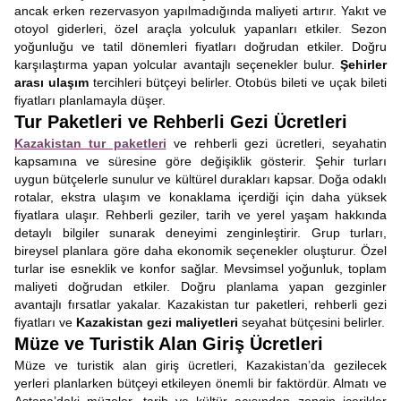
ancak erken rezervasyon yapılmadığında maliyeti artırır. Yakıt ve
otoyol giderleri, özel araçla yolculuk yapanları etkiler. Sezon
yoğunluğu ve tatil dönemleri fiyatları doğrudan etkiler. Doğru
karşılaştırma yapan yolcular avantajlı seçenekler bulur.
Şehirler
arası ulaşım
tercihleri bütçeyi belirler. Otobüs bileti ve uçak bileti
fiyatları planlamayla düşer.
Tur Paketleri ve Rehberli Gezi Ücretleri
Kazakistan tur paketleri
ve rehberli gezi ücretleri, seyahatin
kapsamına ve süresine göre değişiklik gösterir. Şehir turları
uygun bütçelerle sunulur ve kültürel durakları kapsar. Doğa odaklı
rotalar, ekstra ulaşım ve konaklama içerdiği için daha yüksek
fiyatlara ulaşır. Rehberli geziler, tarih ve yerel yaşam hakkında
detaylı bilgiler sunarak deneyimi zenginleştirir. Grup turları,
bireysel planlara göre daha ekonomik seçenekler oluşturur. Özel
turlar ise esneklik ve konfor sağlar. Mevsimsel yoğunluk, toplam
maliyeti doğrudan etkiler. Doğru planlama yapan gezginler
avantajlı fırsatlar yakalar. Kazakistan tur paketleri, rehberli gezi
fiyatları ve
Kazakistan gezi maliyetleri
seyahat bütçesini belirler.
Müze ve Turistik Alan Giriş Ücretleri
Müze ve turistik alan giriş ücretleri, Kazakistan’da gezilecek
yerleri planlarken bütçeyi etkileyen önemli bir faktördür. Almatı ve