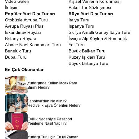
Video Galeri
Kişisel Verilerin Korunması
İletişim
Paket Tur Sözleşmesi
Popüler Yurt Dışı Turları
Rüya Yurt Dışı Turları
Otobüsle Avrupa Turu
İtalya Turu
Avrupa Rüyası Plus
İspanya Turu
İskandinav Rüyası
Sicilya Amalfi Güney İtalya Turu
Britanya Rüyası
İsviçre Alp Köyleri & Romantik
Alsace Noel Kasabaları Turu
Yol Turu
Benelüx Turu
Büyük Balkan Turu
Dubai Turu
Kuzey Işıkları Turu
Büyük Britanya Turu
En Çok Okunanlar
Yurtdışında Kullanılacak Para
Birimi Nedir?
Japonya'dan Ne Alınır?
Hediyelik Eşya Önerileri Neler?
Evlilik Nedeniyle Pasaport
Yenileme Nasıl Yapılır?
Yurtdışı Turu İçin En İyi Zaman