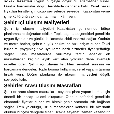
sokak lezzetleri
uygun bütçeyle doyurucu alternatifler sunar.
Günlük harcamalar doğru tercihlerle dengede kalır.
Yerel pazar
fiyatları
turistler için cazip seviyelerde seyreder. Kazakistan yeme
içme kültürünü yakından tanıma imkânı verir.
Şehir İçi Ulaşım Maliyetleri
Şehir içi ulaşım maliyetleri Kazakistan şehirlerinde bütçe
planlamasını doğrudan etkiler. Toplu taşıma seçenekleri genellikle
uygun fiyatlıdır ve günlük kullanımda ciddi tasarruf sağlar. Otobüs
ve metro hatları, şehrin büyük bölümüne hızlı erişim sunar. Taksi
kullanımı yaygınlaşır ve uygulama bazlı hizmetler fiyat şeffaflığı
sağlar. Kısa mesafelerde yürümeyi tercih edenler ek
masraflardan kaçınır. Aylık kart alan yolcular daha avantajlı
ücretler öder.
Şehir içi ulaşım
tercihleri seyahat süresini ve
harcamayı dengeler. Toplu taşıma kullanımı, yerel yaşamı tanıma
fırsatı verir. Doğru planlama ile
ulaşım maliyetleri
düşük
seviyede kalır.
Şehirler Arası Ulaşım Masrafları
Şehirler arası ulaşım masrafları, seyahat planı yapan herkes için
önemli bir hesap kalemi oluşturur. Otobüs seferleri genellikle
ekonomik fiyatlar sunar ve birçok şehir arasında sık bağlantı
sağlar. Tren yolculuğu, uzun mesafelerde konforlu bir alternatif
olurken bütçeyi dengede tutar. Uçakla seyahat, zaman kazandırır