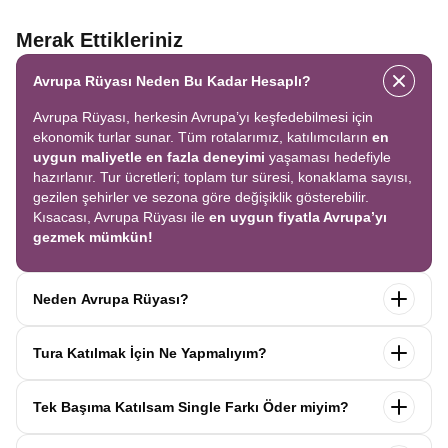
Merak Ettikleriniz
Avrupa Rüyası Neden Bu Kadar Hesaplı?
Avrupa Rüyası, herkesin Avrupa’yı keşfedebilmesi için
ekonomik turlar sunar. Tüm rotalarımız, katılımcıların
en
uygun maliyetle en fazla deneyimi
yaşaması hedefiyle
hazırlanır. Tur ücretleri; toplam tur süresi, konaklama sayısı,
gezilen şehirler ve sezona göre değişiklik gösterebilir.
Kısacası, Avrupa Rüyası ile
en uygun fiyatla Avrupa’yı
gezmek mümkün!
Neden Avrupa Rüyası?
Avrupa Rüyası ile ekonomik bir şekilde
tek seferde birçok
Tura Katılmak İçin Ne Yapmalıyım?
ülkeyi
keşfedin! Ekstra tur ücreti yok, tüm geziler fiyata
dahil.
Profesyonel kokartlı rehberler
,
konforlu oteller
ve
Tur sayfasındaki
“Başvuru Yap”
formunu doldurun ve
benzersiz rotalar
ile Avrupa’yı en keyifli şekilde yaşayın.
Tek Başıma Katılsam Single Farkı Öder miyim?
seyahat sözleşmesini
onaylayın.
İlk taksiti
ödediğinizde
kaydınız tamamlanır ve Avrupa Rüyası’yla yolculuğunuz
Hayır, ödemezsiniz. Avrupa Rüyası’nda tek başına