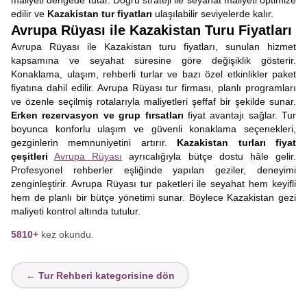
maliyeti dengede tutar. Doğru strateji ile seyahat maliyeti optimize
edilir ve
Kazakistan tur fiyatları
ulaşılabilir seviyelerde kalır.
Avrupa Rüyası ile Kazakistan Turu Fiyatları
Avrupa Rüyası ile Kazakistan turu fiyatları, sunulan hizmet
kapsamına ve seyahat süresine göre değişiklik gösterir.
Konaklama, ulaşım, rehberli turlar ve bazı özel etkinlikler paket
fiyatına dahil edilir. Avrupa Rüyası tur firması, planlı programları
ve özenle seçilmiş rotalarıyla maliyetleri şeffaf bir şekilde sunar.
Erken rezervasyon ve grup fırsatları
fiyat avantajı sağlar. Tur
boyunca konforlu ulaşım ve güvenli konaklama seçenekleri,
gezginlerin memnuniyetini artırır.
Kazakistan turları fiyat
çeşitleri
Avrupa Rüyası
ayrıcalığıyla bütçe dostu hâle gelir.
Profesyonel rehberler eşliğinde yapılan geziler, deneyimi
zenginleştirir. Avrupa Rüyası tur paketleri ile seyahat hem keyifli
hem de planlı bir bütçe yönetimi sunar. Böylece Kazakistan gezi
maliyeti kontrol altında tutulur.
5810+
kez okundu.
← Tur Rehberi kategorisine dön