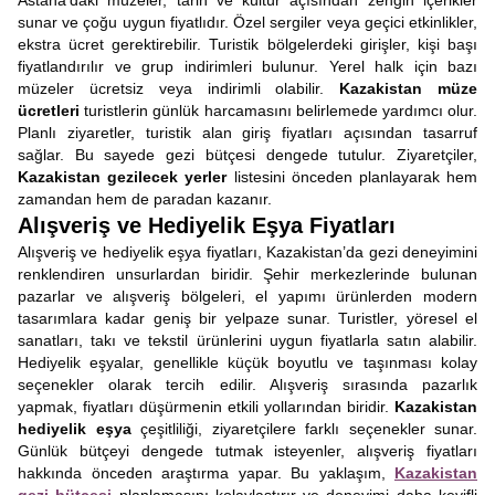
Astana’daki müzeler, tarih ve kültür açısından zengin içerikler
sunar ve çoğu uygun fiyatlıdır. Özel sergiler veya geçici etkinlikler,
ekstra ücret gerektirebilir. Turistik bölgelerdeki girişler, kişi başı
fiyatlandırılır ve grup indirimleri bulunur. Yerel halk için bazı
müzeler ücretsiz veya indirimli olabilir.
Kazakistan müze
ücretleri
turistlerin günlük harcamasını belirlemede yardımcı olur.
Planlı ziyaretler, turistik alan giriş fiyatları açısından tasarruf
sağlar. Bu sayede gezi bütçesi dengede tutulur. Ziyaretçiler,
Kazakistan gezilecek yerler
listesini önceden planlayarak hem
zamandan hem de paradan kazanır.
Alışveriş ve Hediyelik Eşya Fiyatları
Alışveriş ve hediyelik eşya fiyatları, Kazakistan’da gezi deneyimini
renklendiren unsurlardan biridir. Şehir merkezlerinde bulunan
pazarlar ve alışveriş bölgeleri, el yapımı ürünlerden modern
tasarımlara kadar geniş bir yelpaze sunar. Turistler, yöresel el
sanatları, takı ve tekstil ürünlerini uygun fiyatlarla satın alabilir.
Hediyelik eşyalar, genellikle küçük boyutlu ve taşınması kolay
seçenekler olarak tercih edilir. Alışveriş sırasında pazarlık
yapmak, fiyatları düşürmenin etkili yollarından biridir.
Kazakistan
hediyelik eşya
çeşitliliği, ziyaretçilere farklı seçenekler sunar.
Günlük bütçeyi dengede tutmak isteyenler, alışveriş fiyatları
hakkında önceden araştırma yapar. Bu yaklaşım,
Kazakistan