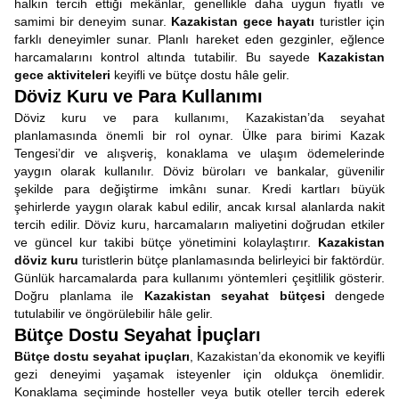
halkın tercih ettiği mekânlar, genellikle daha uygun fiyatlı ve
samimi bir deneyim sunar.
Kazakistan gece hayatı
turistler için
farklı deneyimler sunar. Planlı hareket eden gezginler, eğlence
harcamalarını kontrol altında tutabilir. Bu sayede
Kazakistan
gece aktiviteleri
keyifli ve bütçe dostu hâle gelir.
Döviz Kuru ve Para Kullanımı
Döviz kuru ve para kullanımı, Kazakistan’da seyahat
planlamasında önemli bir rol oynar. Ülke para birimi Kazak
Tengesi’dir ve alışveriş, konaklama ve ulaşım ödemelerinde
yaygın olarak kullanılır. Döviz büroları ve bankalar, güvenilir
şekilde para değiştirme imkânı sunar. Kredi kartları büyük
şehirlerde yaygın olarak kabul edilir, ancak kırsal alanlarda nakit
tercih edilir. Döviz kuru, harcamaların maliyetini doğrudan etkiler
ve güncel kur takibi bütçe yönetimini kolaylaştırır.
Kazakistan
döviz kuru
turistlerin bütçe planlamasında belirleyici bir faktördür.
Günlük harcamalarda para kullanımı yöntemleri çeşitlilik gösterir.
Doğru planlama ile
Kazakistan seyahat bütçesi
dengede
tutulabilir ve öngörülebilir hâle gelir.
Bütçe Dostu Seyahat İpuçları
Bütçe dostu seyahat ipuçları
, Kazakistan’da ekonomik ve keyifli
gezi deneyimi yaşamak isteyenler için oldukça önemlidir.
Konaklama seçiminde hosteller veya butik oteller tercih ederek