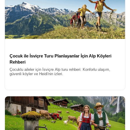
isteyenler için İsviçre ideal bir tercihtir. Ayrıca, İsviçre’nin coğrafi
konumu, Alplerin görkemiyle birleştiğinde ortaya çıkan
manzaralar, başka hiçbir Avrupa ülkesinde bulamayacağınız bir
görsel şölen sunar. Tren yolculuklarından göl kenarı yürüyüşlerine
kadar her detay, estetik bir zevkle planlanmıştır.
Yeni yıla girerken dilek tutmak, havai fişek gösterilerini izlemek ve
sevdiklerinizle kadeh kaldırmak evrensel bir gelenektir. Ancak bu
anı Zürih Gölü’nün kıyısında veya Luzern’in tarihi köprüsüne
bakarak yaşamak,
İsviçre Yeni Yıl Turu
farkını ortaya koyar.
İsviçre’de yılbaşı gecesi, gökyüzünü aydınlatan havai fişeklerin
Çocuk ile İsviçre Turu Planlayanlar İçin Alp Köyleri
göl sularına yansımasıyla büyülü bir hal alır. Şehir
Rehberi
merkezlerindeki kutlamalar, hem yerel halkın hem de turistlerin
Çocuklu aileler için İsviçre Alp turu rehberi: Konforlu ulaşım,
katılımıyla büyük bir festivale dönüşür. Bu turda, yeni yılın ilk
güvenli köyler ve Heidi'nin izleri.
dakikalarını dünyanın en güzel manzaralarından birine karşı
karşılama şansına sahip olacaksınız. İsviçre’nin ünlü çikolataları
ve peynir fondüleri, bu kutlamayı gastronomik bir şölene
dönüştürecektir.
En Uygun Fiyatlı İsviçre Yılbaşı Turu
Yoğun iş temposundan uzaklaşıp kendinize zaman ayırmak
istiyorsanız,
İsviçre Yılbaşı Tatili
tam size göre bir kaçış planıdır.
Bu tatil, sadece gezmekten ibaret değil, aynı zamanda ruhunuzu
dinlendirmek ve yenilenmek için de bir fırsattır. İsviçre’nin tertemiz