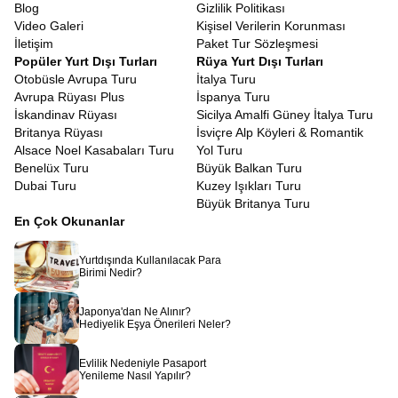
Blog
Gizlilik Politikası
Video Galeri
Kişisel Verilerin Korunması
İletişim
Paket Tur Sözleşmesi
Popüler Yurt Dışı Turları
Rüya Yurt Dışı Turları
Otobüsle Avrupa Turu
İtalya Turu
Avrupa Rüyası Plus
İspanya Turu
İskandinav Rüyası
Sicilya Amalfi Güney İtalya Turu
Britanya Rüyası
İsviçre Alp Köyleri & Romantik
Alsace Noel Kasabaları Turu
Yol Turu
Benelüx Turu
Büyük Balkan Turu
Dubai Turu
Kuzey Işıkları Turu
Büyük Britanya Turu
En Çok Okunanlar
Yurtdışında Kullanılacak Para
Birimi Nedir?
Japonya'dan Ne Alınır?
Hediyelik Eşya Önerileri Neler?
Evlilik Nedeniyle Pasaport
Yenileme Nasıl Yapılır?