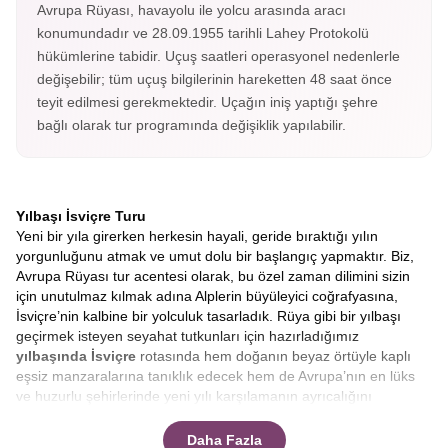
Avrupa Rüyası, havayolu ile yolcu arasında aracı
konumundadır ve 28.09.1955 tarihli Lahey Protokolü
hükümlerine tabidir. Uçuş saatleri operasyonel nedenlerle
değişebilir; tüm uçuş bilgilerinin hareketten 48 saat önce
teyit edilmesi gerekmektedir. Uçağın iniş yaptığı şehre
bağlı olarak tur programında değişiklik yapılabilir.
Yılbaşı İsviçre Turu
Yeni bir yıla girerken herkesin hayali, geride bıraktığı yılın
yorgunluğunu atmak ve umut dolu bir başlangıç yapmaktır. Biz,
Avrupa Rüyası tur acentesi olarak, bu özel zaman dilimini sizin
için unutulmaz kılmak adına Alplerin büyüleyici coğrafyasına,
İsviçre’nin kalbine bir yolculuk tasarladık. Rüya gibi bir yılbaşı
geçirmek isteyen seyahat tutkunları için hazırladığımız
yılbaşında İsviçre
rotasında hem doğanın beyaz örtüyle kaplı
eşsiz manzaralarına tanıklık edecek hem de Avrupa’nın en lüks
ve huzurlu şehirlerinde yeni yılı karşılamanın ayrıcalığını
yaşayacaksınız.
Zürih’ten Luzern’e, Bern’den Montrö’ye
uzanan bu masalsı serüvende, sizlere sadece bir tur değil,
Daha Fazla