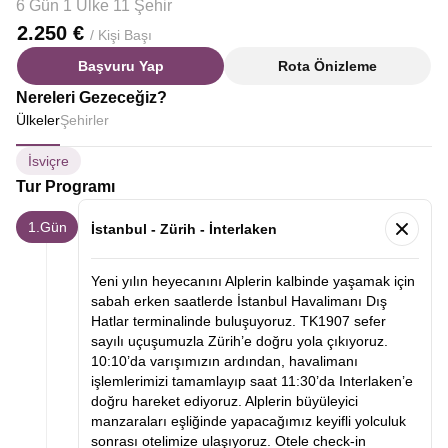
6 Gün 1 Ülke 11 Şehir
2.250 €
/ Kişi Başı
Başvuru Yap
Rota Önizleme
Nereleri Gezeceğiz?
Ülkeler
Şehirler
İsviçre
Tur Programı
1.Gün
İstanbul - Zürih - İnterlaken
Yeni yılın heyecanını Alplerin kalbinde yaşamak için
sabah erken saatlerde İstanbul Havalimanı Dış
Hatlar terminalinde buluşuyoruz. TK1907 sefer
sayılı uçuşumuzla Zürih’e doğru yola çıkıyoruz.
10:10’da varışımızın ardından, havalimanı
işlemlerimizi tamamlayıp saat 11:30’da Interlaken’e
doğru hareket ediyoruz. Alplerin büyüleyici
manzaraları eşliğinde yapacağımız keyifli yolculuk
sonrası otelimize ulaşıyoruz. Otele check-in