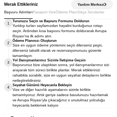
Merak Ettikleriniz
Yardım Merkezi
Başvuru Adımları
Pasaport Vize
Ödeme Planı
Sıkça Sorulanlar
Turunuzu Seçin ve Başvuru Formunu Doldurun
1
Yurtdışı turları sayfamızdan hayalini kurduğunuz rotayı
seçin. Ardından kısa başvuru formunu doldurarak Avrupa
Rüyası'na ilk adımı atın.
Ödeme Planınızı Oluşturun
2
Size en uygun ödeme yöntemini seçin dilerseniz peşin,
dilerseniz taksitli olarak ve rezervasyonunuzu güvenle
tamamlayın.
Yol Danışmanlarımız Sizinle İletişime Geçsin
3
Başvurunuz bize ulaştıktan sonra, yol danışmanlarımız sizi
arayarak tüm süreci birlikte planlar. Merak ettiklerinizi
rahatlıkla sorabilir, size en uygun seyahat detaylarını birlikte
netleştirebilirsiniz.
Seyahat Gününü Heyecanla Bekleyin
4
Vize ve diğer hazırlık aşamalarını sizinle birlikte
tamamlıyoruz. Artık geriye sadece bavulunuzu hazırlamak
ve Avrupa Rüyası'yla çıkacağınız o unutulmaz yolculuğu
heyecanla beklemek kalıyor.