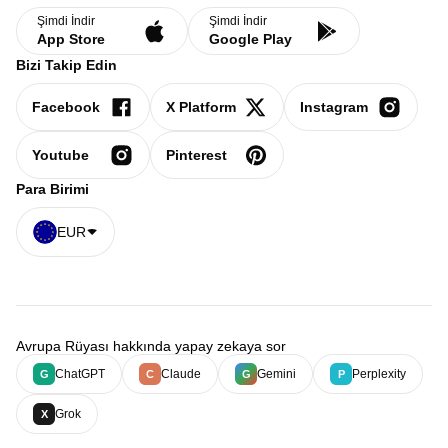
Şimdi İndir
Şimdi İndir
App Store
Google Play
Bizi Takip Edin
Facebook
X Platform
Instagram
Youtube
Pinterest
Para Birimi
EUR
Avrupa Rüyası hakkında yapay zekaya sor
ChatGPT
Claude
Gemini
Perplexity
G
C
G
P
Grok
X